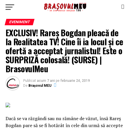
EVENIMENT
EXCLUSIV! Rareș Bogdan pleacă de
la Realitatea TV! Cine îi ia locul și ce
ofertă a acceptat jurnalistul! Este o
SURPRIZĂ colosală! (SURSE) |
BrasovulMeu
Publicat
acum 7 ani
pe
februarie 24, 2019
De
Brașovul MEU
Dacă se va răzgândi sau nu rămâne de văzut, însă Rareş
Bogdan pare să se fi hotărât în cele din urmă să accepte