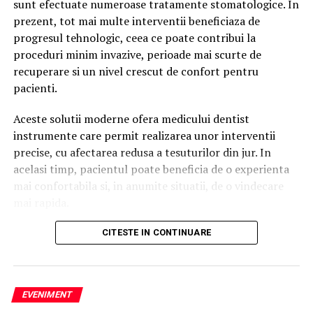
sunt efectuate numeroase tratamente stomatologice. In
prezent, tot mai multe interventii beneficiaza de
Un utilizator căuta:
progresul tehnologic, ceea ce poate contribui la
proceduri minim invazive, perioade mai scurte de
agenție SEO
recuperare si un nivel crescut de confort pentru
pacienti.
Google afișa o listă de rezultate.
Aceste solutii moderne ofera medicului dentist
Persoana analiza mai multe site-uri și decidea ce
instrumente care permit realizarea unor interventii
companie să contacteze.
precise, cu afectarea redusa a tesuturilor din jur. In
Astăzi, aceeași persoană poate întreba:
acelasi timp, pacientul poate beneficia de o experienta
mai confortabila si, in anumite situatii, de o vindecare
Cum aleg o agenție SEO?
mai rapida.
sau
Printre inovatiile utilizate tot mai frecvent in
CITESTE IN CONTINUARE
stomatologie se numara laserul dentar. Exista
Care este cea mai bună strategie de promovare pentru
numeroase proceduri care pot beneficia de
un magazin online?
functionalitatile acestei tehnologii. Multi pacienti au
EVENIMENT
auzit despre laser dentar, insa nu toti cunosc situatiile
În multe situații, primul răspuns nu mai este o listă de