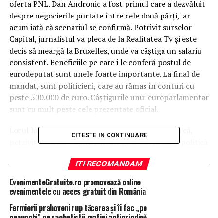
oferta PNL. Dan Andronic a fost primul care a dezvăluit
despre negocierile purtate între cele două părţi, iar
acum iată că scenariul se confirmă. Potrivit surselor
Capital, jurnalistul va pleca de la Realitatea Tv şi este
decis să meargă la Bruxelles, unde va câştiga un salariu
consistent. Beneficiile pe care i le conferă postul de
eurodeputat sunt unele foarte importante. La final de
mandat, sunt politicieni, care au rămas în conturi cu
peste 500.000 de euro. Câştigurile unui europarlamentar
sunt cu mult peste cele prezentate oficial.
Locul lui Rareş Bogdan nu va rămâne gol, pentru că,
CITESTE IN CONTINUARE
potrivit surselor Capital, un alt greu din presă şi politică
îi va lua locul şi deja ar purta negocieri cu Cozmin Guşă.
ITI RECOMANDAM
Este vorba despre Robert Turcescu, care probabil o
bună perioadă de timp va fi şi deputat PMP şi moderator
EvenimenteGratuite.ro promovează online
tv. Jurnalistul oricum nu mai avea şanse să prindă încă
evenimentele cu acces gratuit din România
un mandat pe listele partidului fondat de Traian
Fermierii prahoveni rup tăcerea și îi fac „pe
Băsescu, aşa că probabil acesta a fost motivul pentru
genunchi” pe rachetiștii mafiei antigrindină