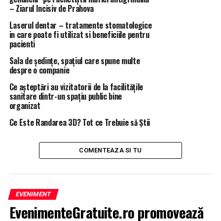
care a ales să se întoarcă la prima lui dragoste, presa.
– Ziarul Incisiv de Prahova
Laserul dentar – tratamente stomatologice
ARTICOLE PE ACEIASI TEMA:
PRIMA
in care poate fi utilizat si beneficiile pentru
pacienti
URMATORUL
Surpriză de proporții din Costa Rica: Elena Udrea îi ia
Sala de ședințe, spațiul care spune multe
prin surprindere pe judecători: E gata să renunțe la tot |
despre o companie
BrasovulMeu
Ce așteptări au vizitatorii de la facilitățile
sanitare dintr-un spațiu public bine
NU RATATI
organizat
EXCLUSIV/ACTIVITATEA INFRACTIONALA A “UNELTEI”
PROCURORULUI NEGULESCU MIRCEA, DIRECTOR
Ce Este Randarea 3D? Tot ce Trebuie să Știi
“SUSPENDAT SI NU PREA”AL POLITIEI LOCALE PLOIESTI,
CARMEN DANIELA GHEORGHE/CARDASIA AUTORITATILOR
(II)
COMENTEAZA SI TU
EVENIMENT
EvenimenteGratuite.ro promovează