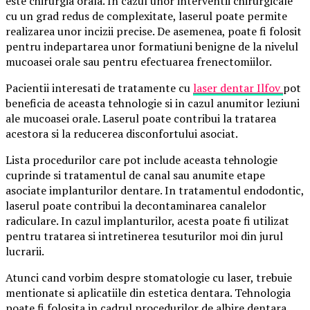
este chirurgia orala. In cazul unor interventii chirurgicale
cu un grad redus de complexitate, laserul poate permite
realizarea unor incizii precise. De asemenea, poate fi folosit
pentru indepartarea unor formatiuni benigne de la nivelul
mucoasei orale sau pentru efectuarea frenectomiilor.
Pacientii interesati de tratamente cu
laser dentar Ilfov
pot
beneficia de aceasta tehnologie si in cazul anumitor leziuni
ale mucoasei orale. Laserul poate contribui la tratarea
acestora si la reducerea disconfortului asociat.
Lista procedurilor care pot include aceasta tehnologie
cuprinde si tratamentul de canal sau anumite etape
asociate implanturilor dentare. In tratamentul endodontic,
laserul poate contribui la decontaminarea canalelor
radiculare. In cazul implanturilor, acesta poate fi utilizat
pentru tratarea si intretinerea tesuturilor moi din jurul
lucrarii.
Atunci cand vorbim despre stomatologie cu laser, trebuie
mentionate si aplicatiile din estetica dentara. Tehnologia
poate fi folosita in cadrul procedurilor de albire dentara,