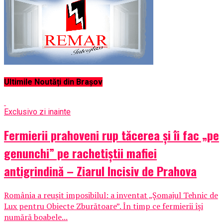
Ultimile Noutăți din Brașov
Exclusiv
o zi inainte
Fermierii prahoveni rup tăcerea și îi fac „pe
genunchi” pe rachetiștii mafiei
antigrindină – Ziarul Incisiv de Prahova
România a reușit imposibilul: a inventat „Șomajul Tehnic de
Lux pentru Obiecte Zburătoare”. În timp ce fermierii își
numără boabele...