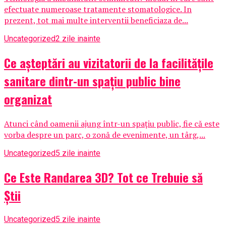
efectuate numeroase tratamente stomatologice. In
prezent, tot mai multe interventii beneficiaza de...
Uncategorized
2 zile inainte
Ce așteptări au vizitatorii de la facilitățile
sanitare dintr-un spațiu public bine
organizat
Atunci când oamenii ajung într-un spațiu public, fie că este
vorba despre un parc, o zonă de evenimente, un târg,...
Uncategorized
5 zile inainte
Ce Este Randarea 3D? Tot ce Trebuie să
Știi
Uncategorized
5 zile inainte