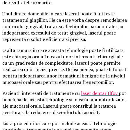
de rezultatele urmarite.
Unul dintre domeniile in care laserul poate fi util este
tratamentul gingiilor. Fie ca este vorba despre remodelarea
conturului gingival, tratarea afectiunilor parodontale sau
indepartarea excesului de tesut gingival, laserul poate
reprezenta o solutie eficienta si precisa.
O alta ramura in care aceasta tehnologie poate fi utilizata
este chirurgia orala. In cazul unor interventii chirurgicale
cu un grad redus de complexitate, laserul poate permite
realizarea unor incizii precise. De asemenea, poate fi folosit
pentru indepartarea unor formatiuni benigne de la nivelul
mucoasei orale sau pentru efectuarea frenectomiilor.
Pacientii interesati de tratamente cu
laser dentar Ilfov
pot
beneficia de aceasta tehnologie si in cazul anumitor leziuni
ale mucoasei orale. Laserul poate contribui la tratarea
acestora si la reducerea disconfortului asociat.
Lista procedurilor care pot include aceasta tehnologie
cuprinde si tratamentul de canal sau anumite etape