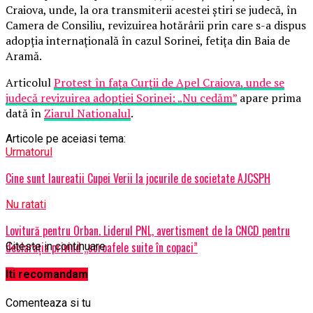
Craiova, unde, la ora transmiterii acestei ştiri se judecă, în
Camera de Consiliu, revizuirea hotărârii prin care s-a dispus
adopţia internaţională în cazul Sorinei, fetiţa din Baia de
Aramă.
Articolul
Protest în faţa Curţii de Apel Craiova, unde se
judecă revizuirea adopţiei Sorinei: „Nu cedăm”
apare prima
dată în
Ziarul Nationalul
.
Articole pe aceiasi tema:
Urmatorul
Cine sunt laureatii Cupei Verii la jocurile de societate AJCSPH
Nu ratati
Lovitură pentru Orban. Liderul PNL, avertisment de la CNCD pentru
declaraţia privind „scroafele suite în copaci”
Citeste in continuare
Iti recomandam
Comenteaza si tu