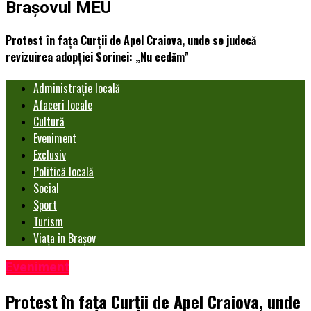
Brașovul MEU
Protest în faţa Curţii de Apel Craiova, unde se judecă
revizuirea adopţiei Sorinei: „Nu cedăm”
Administrație locală
Afaceri locale
Cultură
Eveniment
Exclusiv
Politică locală
Social
Sport
Turism
Viața în Brașov
Eveniment
Protest în faţa Curţii de Apel Craiova, unde