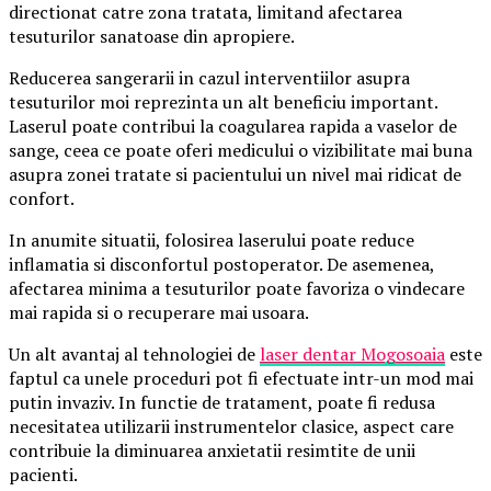
directionat catre zona tratata, limitand afectarea
tesuturilor sanatoase din apropiere.
Reducerea sangerarii in cazul interventiilor asupra
tesuturilor moi reprezinta un alt beneficiu important.
Laserul poate contribui la coagularea rapida a vaselor de
sange, ceea ce poate oferi medicului o vizibilitate mai buna
asupra zonei tratate si pacientului un nivel mai ridicat de
confort.
In anumite situatii, folosirea laserului poate reduce
inflamatia si disconfortul postoperator. De asemenea,
afectarea minima a tesuturilor poate favoriza o vindecare
mai rapida si o recuperare mai usoara.
Un alt avantaj al tehnologiei de
laser dentar Mogosoaia
este
faptul ca unele proceduri pot fi efectuate intr-un mod mai
putin invaziv. In functie de tratament, poate fi redusa
necesitatea utilizarii instrumentelor clasice, aspect care
contribuie la diminuarea anxietatii resimtite de unii
pacienti.