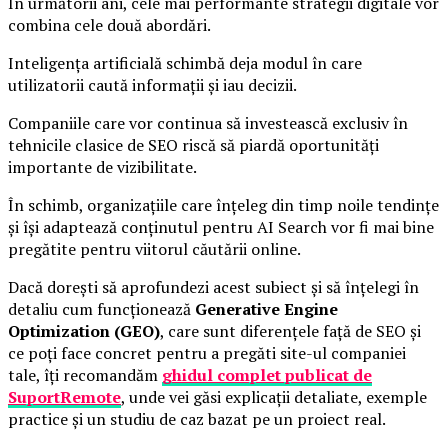
În următorii ani, cele mai performante strategii digitale vor
combina cele două abordări.
Inteligența artificială schimbă deja modul în care
utilizatorii caută informații și iau decizii.
Companiile care vor continua să investească exclusiv în
tehnicile clasice de SEO riscă să piardă oportunități
importante de vizibilitate.
În schimb, organizațiile care înțeleg din timp noile tendințe
și își adaptează conținutul pentru AI Search vor fi mai bine
pregătite pentru viitorul căutării online.
Dacă dorești să aprofundezi acest subiect și să înțelegi în
detaliu cum funcționează
Generative Engine
Optimization (GEO)
, care sunt diferențele față de SEO și
ce poți face concret pentru a pregăti site-ul companiei
tale, îți recomandăm
ghidul complet publicat de
SuportRemote
, unde vei găsi explicații detaliate, exemple
practice și un studiu de caz bazat pe un proiect real.