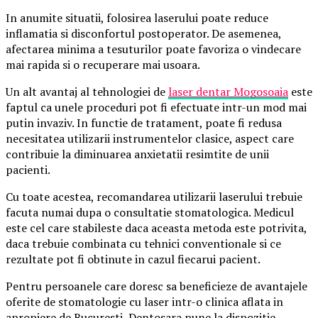
In anumite situatii, folosirea laserului poate reduce
inflamatia si disconfortul postoperator. De asemenea,
afectarea minima a tesuturilor poate favoriza o vindecare
mai rapida si o recuperare mai usoara.
Un alt avantaj al tehnologiei de
laser dentar Mogosoaia
este
faptul ca unele proceduri pot fi efectuate intr-un mod mai
putin invaziv. In functie de tratament, poate fi redusa
necesitatea utilizarii instrumentelor clasice, aspect care
contribuie la diminuarea anxietatii resimtite de unii
pacienti.
Cu toate acestea, recomandarea utilizarii laserului trebuie
facuta numai dupa o consultatie stomatologica. Medicul
este cel care stabileste daca aceasta metoda este potrivita,
daca trebuie combinata cu tehnici conventionale si ce
rezultate pot fi obtinute in cazul fiecarui pacient.
Pentru persoanele care doresc sa beneficieze de avantajele
oferite de stomatologie cu laser intr-o clinica aflata in
apropiere de Bucuresti, Dentosara pune la dispozitie