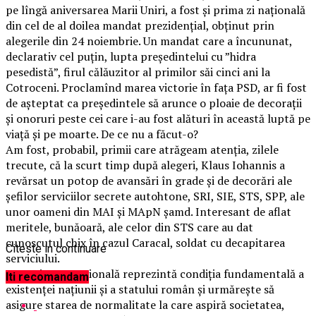
pe lîngă aniversarea Marii Uniri, a fost și prima zi națională
din cel de al doilea mandat prezidențial, obținut prin
alegerile din 24 noiembrie. Un mandat care a încununat,
declarativ cel puțin, lupta președintelui cu ”hidra
pesedistă”, firul călăuzitor al primilor săi cinci ani la
Cotroceni. Proclamînd marea victorie în fața PSD, ar fi fost
de așteptat ca președintele să arunce o ploaie de decorații
și onoruri peste cei care i-au fost alături în această luptă pe
viață și pe moarte. De ce nu a făcut-o?
Am fost, probabil, primii care atrăgeam atenția, zilele
trecute, că la scurt timp după alegeri, Klaus Iohannis a
revărsat un potop de avansări în grade și de decorări ale
șefilor serviciilor secrete autohtone, SRI, SIE, STS, SPP, ale
unor oameni din MAI și MApN șamd. Interesant de aflat
meritele, bunăoară, ale celor din STS care au dat
cunoscutul chix în cazul Caracal, soldat cu decapitarea
Citeste in continuare
serviciului.
”Securitatea națională reprezintă condiția fundamentală a
Iti recomandam
existenței națiunii și a statului român și urmărește să
asigure starea de normalitate la care aspiră societatea,