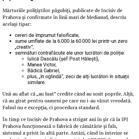
Mărturiile polițiștilor păgubiți, publicate de Incisiv de
Prahova și confirmate în linii mari de Mediasud, descriu
același tipar:
cereri de împrumut falsificate;
sume umflate de la 6.000 la 60.000 lei printr-un zero
„creativ”;
semnături contrafăcute ale unor lucrători de poliție:
Iulică Dascălu (șef Post Hălești),
Manea Victor,
Bădică Gabriel,
plus, „în oglindă”, zeci de alți lucrători în situații
similare.
Unii au aflat că „au luat” credite când au sosit poprile. Alții,
că au girat pentru oameni pe care nu i-au văzut vreodată.
Falsul nu e excepția, ci procedura standard.
În timp ce Incisiv de Prahova a strigat ani în șir că la IPJ
Prahova funcționează o fabrică de cămătărie și fals,
sistemul a privit în altă parte. Astăzi, când în interior se