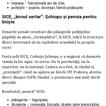
rețeaua – funcțională ani de zile;
polițiștii – popriri, divorțuri, familii prăbușite.
SICE, „biroul sertar”: Șchiopu și pensia pentru
liniște
Dosarele penale rezultate din plângerile polițiștilor
păgubiți au ajuns, „întâmplător”, la SICE. Adică la structura
direct interesată să nu explodeze scandalul în propria
curte.
Fosta șefă SICE, Codruța Șchiopu, s-a asigurat că dosarele
rămân la loc sigur: în sertar. Nu la percheziții, nu la
expertize, nu la instanță. Cariera sa a fost, la rândul ei,
„protejată”: când nu apărea pe listele IPJ Prahova, ateriza
direct dinspre IGPR. Finalul: o pensionare mai mult decât
specială.
Rezultatul „muncii” SICE:
plângerile – îngropate;
dosarele – conexate, blocate, lăsate spre prescripție;