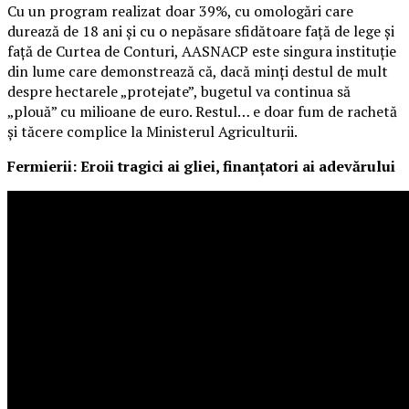
Cu un program realizat doar 39%, cu omologări care
durează de 18 ani și cu o nepăsare sfidătoare față de lege și
față de Curtea de Conturi, AASNACP este singura instituție
din lume care demonstrează că, dacă minți destul de mult
despre hectarele „protejate”, bugetul va continua să
„plouă” cu milioane de euro. Restul… e doar fum de rachetă
și tăcere complice la Ministerul Agriculturii.
Fermierii: Eroii tragici ai gliei, finanțatori ai adevărului