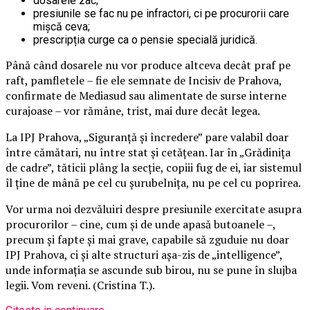
dosarele zac;
presiunile se fac nu pe infractori, ci pe procurorii care
mișcă ceva;
prescripția curge ca o pensie specială juridică.
Până când dosarele nu vor produce altceva decât praf pe
raft, pamfletele – fie ele semnate de Incisiv de Prahova,
confirmate de Mediasud sau alimentate de surse interne
curajoase – vor rămâne, trist, mai dure decât legea.
La IPJ Prahova, „Siguranță și încredere” pare valabil doar
între cămătari, nu între stat și cetățean. Iar în „Grădinița
de cadre”, tăticii plâng la secție, copiii fug de ei, iar sistemul
îl ține de mână pe cel cu șurubelnița, nu pe cel cu poprirea.
Vor urma noi dezvăluiri despre presiunile exercitate asupra
procurorilor – cine, cum și de unde apasă butoanele –,
precum și fapte și mai grave, capabile să zguduie nu doar
IPJ Prahova, ci și alte structuri așa-zis de „intelligence”,
unde informația se ascunde sub birou, nu se pune în slujba
legii. Vom reveni. (Cristina T.).