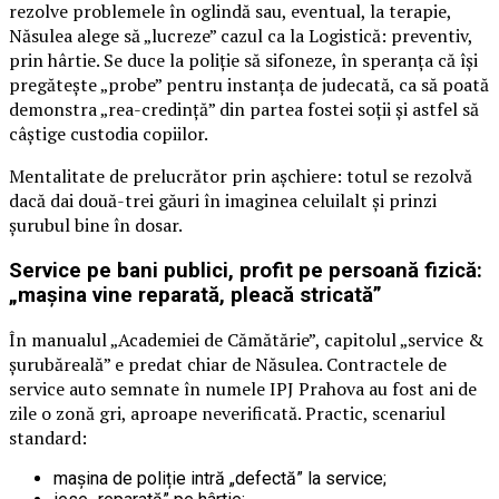
rezolve problemele în oglindă sau, eventual, la terapie,
Năsulea alege să „lucreze” cazul ca la Logistică: preventiv,
prin hârtie. Se duce la poliție să sifoneze, în speranța că își
pregătește „probe” pentru instanța de judecată, ca să poată
demonstra „rea-credință” din partea fostei soții și astfel să
câștige custodia copiilor.
Mentalitate de prelucrător prin așchiere: totul se rezolvă
dacă dai două-trei găuri în imaginea celuilalt și prinzi
șurubul bine în dosar.
Service pe bani publici, profit pe persoană fizică:
„mașina vine reparată, pleacă stricată”
În manualul „Academiei de Cămătărie”, capitolul „service &
șurubăreală” e predat chiar de Năsulea. Contractele de
service auto semnate în numele IPJ Prahova au fost ani de
zile o zonă gri, aproape neverificată. Practic, scenariul
standard:
mașina de poliție intră „defectă” la service;