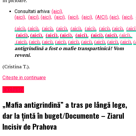
în picioare.
Consultati arhiva:
(aici),
(aici),
(aici),
(aici),
(aici),
(aici),
(aici),
(AICI),
(aic),
(aici),
(aici),
(aici),
(aici),
(aici),
(aici),
(aici),
(aici),
(aici),
(aici
(aici)
,
(aici),
(aici),
(aici),
(aici),
(aici),
(aici),
(aici),
(aici),
(aici),
(aici),
(aici),
(aici),
(aici),
(aici),
(aici),
(aici),
(
antigrindină a fost o mafie transpartinică! Vom
reveni.
(Cristina T.).
Citeste in continuare
Exclusiv
„Mafia antigrindină” a tras pe lângă lege,
dar la țintă în buget/Documente – Ziarul
Incisiv de Prahova