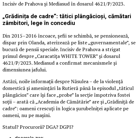
Incisiv de Prahova și Mediasud în dosarul 4621/P/2023.
„Grădinița de cadre”: tătici plângăcioși, cămătari
zâmbitori, lege în concediu
Din 2015–2016 încoace, șefii se schimbă, se pensionează,
dispar prin Olanda, aterizează pe liste „guvernamentale”, se
bucură de pensii speciale. Incisiv de Prahova a strigat
primul despre „Caracatița WHITE TOWER” și dosarul
4621/P/2023. Mediasud a confirmat mecanismele și
dimensiunea jafului.
Astăzi, noile informații despre Năsulea – de la violență
domestică și amenințări la Rutieră până la episodul „tăticul
plângăcios” care își face „probe” la secție împotriva fostei
soții – arată că „Academia de Cămătărie” are și „Grădiniță de
cadre”: oameni crescuți în logica șurubelniței aplicate pe
oameni, nu pe mașini.
Statul? Procurorii? DGA? DGPI?