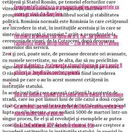
cetățenii și Statul Român, pe temeiul eforturilor care
EvenimenteGratuite.ro promovează online evenimentele cu
vizează deplina instaurare a legalității, făurirea
acces gratuit din România
prosperității economice, echilibrul social și stabilitatea
politică. România normală este România în care cetățeanul
are încredere în stat, în instituțiile acestuia și în care se
simte în siguranță și protejat.” grăit-a președintele la
Fermierii prahoveni rup tăcerea și îi fac „pe genunchi” pe
ceremonia de vineri, de la Cotroceni, după decorarea
rachetiștii mafiei antigrindină – Ziarul Incisiv de Prahova
oamenilor din servicii.
Zeci și zeci, poate sute, de persoane decorate ori avansate,
cu numele secretizate, nu de alta, dar să nu periclităm
Laserul dentar – tratamente stomatologice in care poate fi
siguranța națională cînd le așternem epoleții pe umeri.
utilizat si beneficiile pentru pacienti
O răsplată pe deplin cuvenită, știută fiind încrederea
maximă pe care o au în acest moment cetățenii în
instituțiile statului.
În acele instituții care gazează cetățenii la proteste de
Sala de ședințe, spațiul care spune multe despre o companie
stradă, care nu pot lămuri luni de zile cazul a două copile
răpite, care bat pasul în tragedia de la Colectiv, care pierd
Ce așteptări au vizitatorii de la facilitățile sanitare dintr-un
lupta cu oile înecate, care audiază 5000 de martori într-un
spațiu public bine organizat
singur proces, fie el și al revoluției și exemplele ar putea
Ce Este Randarea 3D? Tot ce Trebuie să Știi
continua. Da, ultimii ani au adus cu sine o mare creștere a
încrederii cetățenilor în instituțiile statului, în special în