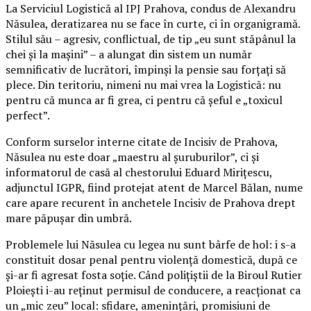
La Serviciul Logistică al IPJ Prahova, condus de Alexandru
Năsulea, deratizarea nu se face în curte, ci în organigramă.
Stilul său – agresiv, conflictual, de tip „eu sunt stăpânul la
chei și la mașini” – a alungat din sistem un număr
semnificativ de lucrători, împinși la pensie sau forțați să
plece. Din teritoriu, nimeni nu mai vrea la Logistică: nu
pentru că munca ar fi grea, ci pentru că șeful e „toxicul
perfect”.
Conform surselor interne citate de Incisiv de Prahova,
Năsulea nu este doar „maestru al șuruburilor”, ci și
informatorul de casă al chestorului Eduard Mirițescu,
adjunctul IGPR, fiind protejat atent de Marcel Bălan, nume
care apare recurent în anchetele Incisiv de Prahova drept
mare păpușar din umbră.
Problemele lui Năsulea cu legea nu sunt bârfe de hol: i s-a
constituit dosar penal pentru violență domestică, după ce
și-ar fi agresat fosta soție. Când polițiștii de la Biroul Rutier
Ploiești i-au reținut permisul de conducere, a reacționat ca
un „mic zeu” local: sfidare, amenințări, promisiuni de