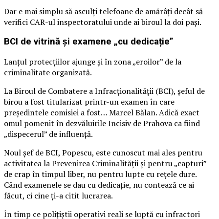
Dar e mai simplu să asculți telefoane de amărâți decât să
verifici CAR-ul inspectoratului unde ai biroul la doi pași.
BCI de vitrină și examene „cu dedicație”
Lanțul protecțiilor ajunge și în zona „eroilor” de la
criminalitate organizată.
La Biroul de Combatere a Infracționalității (BCI), șeful de
birou a fost titularizat printr-un examen în care
președintele comisiei a fost… Marcel Bălan. Adică exact
omul pomenit în dezvăluirile Incisiv de Prahova ca fiind
„dispecerul” de influență.
Noul șef de BCI, Popescu, este cunoscut mai ales pentru
activitatea la Prevenirea Criminalității și pentru „capturi”
de crap în timpul liber, nu pentru lupte cu rețele dure.
Când examenele se dau cu dedicație, nu contează ce ai
făcut, ci cine ți-a citit lucrarea.
În timp ce polițiștii operativi reali se luptă cu infractori