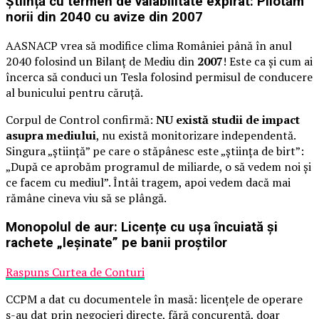
Știință cu termen de valabilitate expirat: Pilotăm
norii din 2040 cu avize din 2007
AASNACP vrea să modifice clima României până în anul
2040 folosind un Bilanț de Mediu din
2007
! Este ca și cum ai
încerca să conduci un Tesla folosind permisul de conducere
al bunicului pentru căruță.
Corpul de Control confirmă:
NU există studii de impact
asupra mediului
, nu există monitorizare independentă.
Singura „știință” pe care o stăpânesc este „știința de birt”:
„După ce aprobăm programul de miliarde, o să vedem noi și
ce facem cu mediul”. Întâi tragem, apoi vedem dacă mai
rămâne cineva viu să se plângă.
Monopolul de aur: Licențe cu ușa încuiată și
rachete „leșinate” pe banii proștilor
Raspuns Curtea de Conturi
CCPM a dat cu documentele în masă: licențele de operare
s-au dat prin negocieri directe, fără concurență, doar