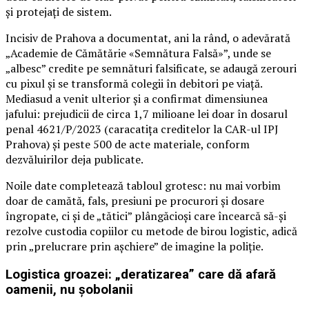
și protejați de sistem.
Incisiv de Prahova a documentat, ani la rând, o adevărată
„Academie de Cămătărie «Semnătura Falsă»”, unde se
„albesc” credite pe semnături falsificate, se adaugă zerouri
cu pixul și se transformă colegii în debitori pe viață.
Mediasud a venit ulterior și a confirmat dimensiunea
jafului: prejudicii de circa 1,7 milioane lei doar în dosarul
penal 4621/P/2023 (caracatița creditelor la CAR-ul IPJ
Prahova) și peste 500 de acte materiale, conform
dezvăluirilor deja publicate.
Noile date completează tabloul grotesc: nu mai vorbim
doar de camătă, fals, presiuni pe procurori și dosare
îngropate, ci și de „tătici” plângăcioși care încearcă să-și
rezolve custodia copiilor cu metode de birou logistic, adică
prin „prelucrare prin așchiere” de imagine la poliție.
Logistica groazei: „deratizarea” care dă afară
oamenii, nu șobolanii