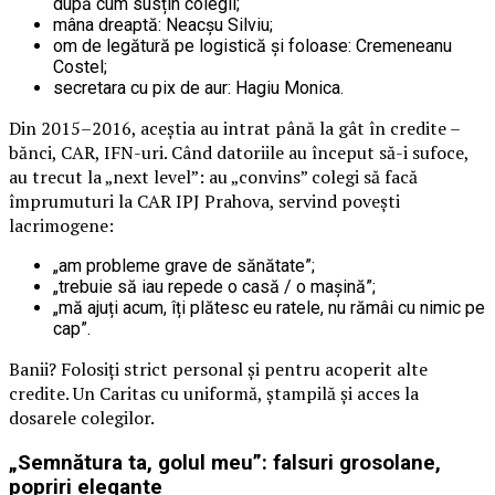
după cum susțin colegii;
mâna dreaptă: Neacșu Silviu;
om de legătură pe logistică și foloase: Cremeneanu
Costel;
secretara cu pix de aur: Hagiu Monica.
Din 2015–2016, aceștia au intrat până la gât în credite –
bănci, CAR, IFN-uri. Când datoriile au început să-i sufoce,
au trecut la „next level”: au „convins” colegi să facă
împrumuturi la CAR IPJ Prahova, servind povești
lacrimogene:
„am probleme grave de sănătate”;
„trebuie să iau repede o casă / o mașină”;
„mă ajuți acum, îți plătesc eu ratele, nu rămâi cu nimic pe
cap”.
Banii? Folosiți strict personal și pentru acoperit alte
credite. Un Caritas cu uniformă, ștampilă și acces la
dosarele colegilor.
„Semnătura ta, golul meu”: falsuri grosolane,
popriri elegante