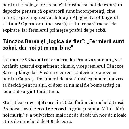
pentru firmele „care trebuie”. Iar când rachetele expiră în
depozite pentru că operatorii sunt incompetenți, cine
plătește prelungirea valabilității? Ați ghicit: tot bugetul
statului! Operatorul încasează, statul repară rachetele
expirate, iar fermierul primește praful de pe tobă.
Tánczos Barna și „logica de fier”: „Fermierii sunt
cobai, dar noi știm mai bine”
În timp ce 93% dintre fermierii din Prahova spun un „NU”
hotărât acestui experiment chimic, vicepremierul Tánczos
Barna plânge la TV că nu e corect să decidă prahovenii
pentru Călărași. Documentele arată însă că nimeni nu vrea
să decidă pentru alții, ci doar să nu mai fie bombardați cu
iodură de argint fără studii.
Statistica e necruțătoare: în 2025, fără nicio rachetă trasă,
Prahova a avut
recolte record
la grâu și rapiță. Mitul „fără
noi muriți” s-a pulverizat mai repede decât un nor de ploaie
atins de o rachetă de 400 de euro.