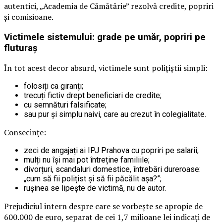
autentici, „Academia de Cămătărie” rezolvă credite, popriri
și comisioane.
Victimele sistemului: grade pe umăr, popriri pe
fluturaș
În tot acest decor absurd, victimele sunt polițiștii simpli:
folosiți ca giranți;
trecuți fictiv drept beneficiari de credite;
cu semnături falsificate;
sau pur și simplu naivi, care au crezut în colegialitate.
Consecințe:
zeci de angajați ai IPJ Prahova cu popriri pe salarii;
mulți nu își mai pot întreține familiile;
divorțuri, scandaluri domestice, întrebări dureroase:
„cum să fii polițist și să fii păcălit așa?”;
rușinea se lipește de victimă, nu de autor.
Prejudiciul intern despre care se vorbește se apropie de
600.000 de euro, separat de cei 1,7 milioane lei indicați de