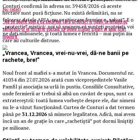
Conturi confirmă în adresa nr. 39458/2026 că aceste
Nu ratati
hectare sunt pură ficțiune. Nu există delimitări, nu se
folosesc datele APIA, nu se știe care fermier e „salvat”. E o
„Nu se poate spera ca cetățeni fără drepturi și ținuți în întunerec
„protecție” mistică: noi vă spunem că sunteți protejați, voi
sufletesc și în mizerie socială să devie stâlpii siguri ai unui Stat
ne dați milioanele, și toată lumea e fericită – mai puțin ăia
modern”
care au culturile distruse.
„Vrancea, Vrancea, vrei-nu-vrei, dă-ne banii pe
rachete, bre!”
Noul front al mafiei s-a mutat în Vrancea. Documentul nr.
41034 din 27.07.2026 arată cum vicepreședintele Vasile
Pamfil și asociația sa urlă în pustiu. Consiliile Consultative,
unde fermierii ar trebui să aibă un cuvânt de spus, sunt ca
extratereștrii: toată lumea vorbește despre ele, dar nimeni
nu le-a văzut funcționând. Curtea de Conturi a dat termen
până pe
31.12.2026
să mimeze legalitatea. Adică, mai avem
încă un an de grație în care „rachetiștii” pot dormi liniștiți
pe milioane.