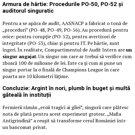
Armura de hârtie: Procedurile PO-50, PO-52 și
auditorul singuratic
Pentru a se apăra de audit, AASNACP a fabricat o tonă de
„proceduri” (PO-48, PO-49, PO-56). Au procedură pentru
orice: pentru corupție (PO-52), pentru avertizori de
integritate (PO-53), chiar și pentru IT. Pe hârtie, sunt
îngeri. În realitate, Compartimentul de Audit Intern are
un
singur angajat
. Un singur om care ar trebui să verifice cum
zboară 100 de milioane de lei. Este ca și cum ai pune un
singur portar la o finală de Champions League în care
poarta are 10 kilometri lățime.
Concluzie: Argint în nori, plumb în buget și multă
găteală în instituții
Fermierii rămân „eroii tragici ai gliei”, singurii care plătesc
nota de plată pentru acest experiment grotesc. „Mafia
Antigrindină” a reușit să transforme cerul României într-
un bancomat privat.