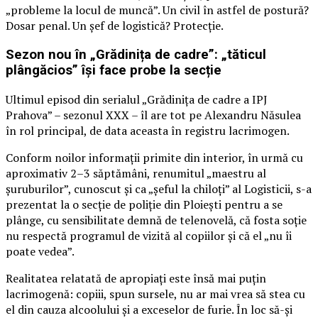
„probleme la locul de muncă”. Un civil în astfel de postură?
Dosar penal. Un șef de logistică? Protecție.
Sezon nou în „Grădinița de cadre”: „tăticul
plângăcios” își face probe la secție
Ultimul episod din serialul „Grădinița de cadre a IPJ
Prahova” – sezonul XXX – îl are tot pe Alexandru Năsulea
în rol principal, de data aceasta în registru lacrimogen.
Conform noilor informații primite din interior, în urmă cu
aproximativ 2–3 săptămâni, renumitul „maestru al
șuruburilor”, cunoscut și ca „șeful la chiloți” al Logisticii, s-a
prezentat la o secție de poliție din Ploiești pentru a se
plânge, cu sensibilitate demnă de telenovelă, că fosta soție
nu respectă programul de vizită al copiilor și că el „nu îi
poate vedea”.
Realitatea relatată de apropiați este însă mai puțin
lacrimogenă: copiii, spun sursele, nu ar mai vrea să stea cu
el din cauza alcoolului și a exceselor de furie. În loc să-și