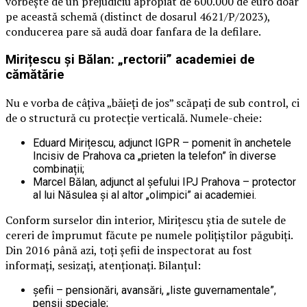
vorbește de un prejudiciu apropiat de 600.000 de euro doar
pe această schemă (distinct de dosarul 4621/P/2023),
conducerea pare să audă doar fanfara de la defilare.
Mirițescu și Bălan: „rectorii” academiei de
cămătărie
Nu e vorba de câțiva „băieți de jos” scăpați de sub control, ci
de o structură cu protecție verticală. Numele-cheie:
Eduard Mirițescu, adjunct IGPR – pomenit în anchetele
Incisiv de Prahova ca „prieten la telefon” în diverse
combinații;
Marcel Bălan, adjunct al șefului IPJ Prahova – protector
al lui Năsulea și al altor „olimpici” ai academiei.
Conform surselor din interior, Mirițescu știa de sutele de
cereri de împrumut făcute pe numele polițiștilor păgubiți.
Din 2016 până azi, toți șefii de inspectorat au fost
informați, sesizați, atenționați. Bilanțul:
șefii – pensionări, avansări, „liste guvernamentale”,
pensii speciale;