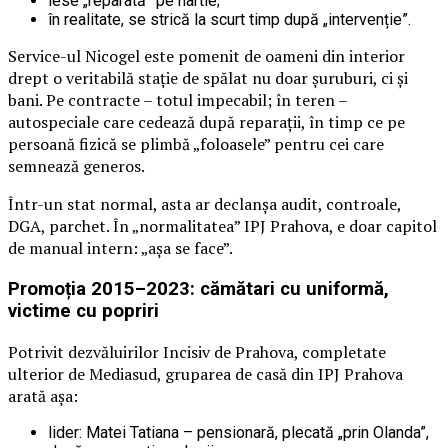
iese „reparată” pe hârtie;
în realitate, se strică la scurt timp după „intervenție”.
Service-ul Nicogel este pomenit de oameni din interior
drept o veritabilă stație de spălat nu doar șuruburi, ci și
bani. Pe contracte – totul impecabil; în teren –
autospeciale care cedează după reparații, în timp ce pe
persoană fizică se plimbă „foloasele” pentru cei care
semnează generos.
Într-un stat normal, asta ar declanșa audit, controale,
DGA, parchet. În „normalitatea” IPJ Prahova, e doar capitol
de manual intern: „așa se face”.
Promoția 2015–2023: cămătari cu uniformă,
victime cu popriri
Potrivit dezvăluirilor Incisiv de Prahova, completate
ulterior de Mediasud, gruparea de casă din IPJ Prahova
arată așa:
lider: Matei Tatiana – pensionară, plecată „prin Olanda”,