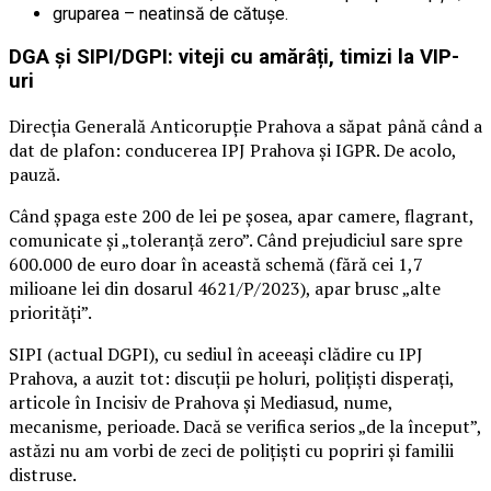
gruparea – neatinsă de cătușe.
DGA și SIPI/DGPI: viteji cu amărâți, timizi la VIP-
uri
Direcția Generală Anticorupție Prahova a săpat până când a
dat de plafon: conducerea IPJ Prahova și IGPR. De acolo,
pauză.
Când șpaga este 200 de lei pe șosea, apar camere, flagrant,
comunicate și „toleranță zero”. Când prejudiciul sare spre
600.000 de euro doar în această schemă (fără cei 1,7
milioane lei din dosarul 4621/P/2023), apar brusc „alte
priorități”.
SIPI (actual DGPI), cu sediul în aceeași clădire cu IPJ
Prahova, a auzit tot: discuții pe holuri, polițiști disperați,
articole în Incisiv de Prahova și Mediasud, nume,
mecanisme, perioade. Dacă se verifica serios „de la început”,
astăzi nu am vorbi de zeci de polițiști cu popriri și familii
distruse.