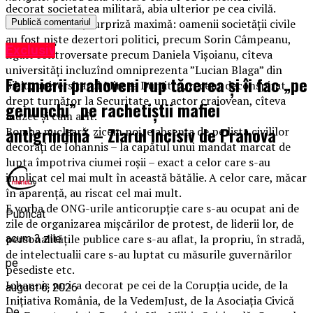
decorat societatea militară, abia ulterior pe cea civilă.
Dincolo de asta, surpriză maximă: oamenii societății civile
au fost niște dezertori politici, precum Sorin Câmpeanu,
Exclusiv
figuri controversate precum Daniela Vișoianu, cîteva
universități incluzînd omniprezenta ”Lucian Blaga” din
Fermierii prahoveni rup tăcerea și îi fac „pe
Sibiu, universitarul Mircea Dumitru, recent deconspirat
drept turnător la Securitate, un actor craiovean, cîteva
genunchi” pe rachetiștii mafiei
muzee și cam atît.
antigrindină – Ziarul Incisiv de Prahova
Bomba nucleară, zicem noi, e absența de pe lista civililor
decorați de Iohannis – la capătul unui mandat marcat de
lupta împotriva ciumei roșii – exact a celor care s-au
implicat cel mai mult în această bătălie. A celor care, măcar
în aparență, au riscat cel mai mult.
E vorba de ONG-urile anticorupție care s-au ocupat ani de
Publicat
zile de organizarea mișcărilor de protest, de liderii lor, de
personalitățile publice care s-au aflat, la propriu, în stradă,
acum 3 zile
de intelectualii care s-au luptat cu măsurile guvernărilor
pe
pesediste etc.
Iohannis nu i-a decorat pe cei de la Corupția ucide, de la
august 6, 2026
Inițiativa România, de la VedemJust, de la Asociația Civică
De