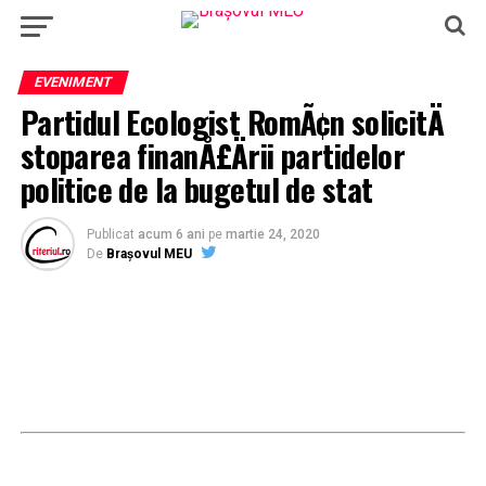
EVENIMENT
Partidul Ecologist RomÃ¢n solicitÄ
stoparea finanÅ£Ärii partidelor
politice de la bugetul de stat
Publicat
acum 6 ani
pe
martie 24, 2020
De
Brașovul MEU