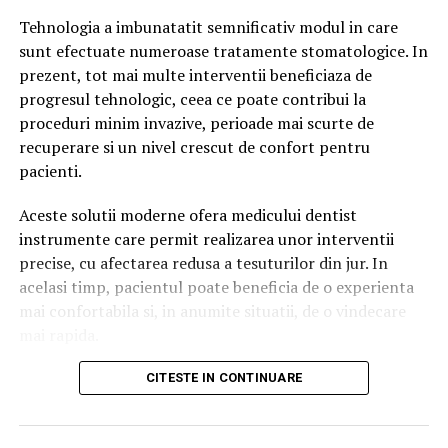
Tehnologia a imbunatatit semnificativ modul in care
Până de curând, procesul era simplu.
sunt efectuate numeroase tratamente stomatologice. In
prezent, tot mai multe interventii beneficiaza de
Un utilizator căuta:
progresul tehnologic, ceea ce poate contribui la
proceduri minim invazive, perioade mai scurte de
agenție SEO
recuperare si un nivel crescut de confort pentru
pacienti.
Google afișa o listă de rezultate.
Aceste solutii moderne ofera medicului dentist
Persoana analiza mai multe site-uri și decidea ce
instrumente care permit realizarea unor interventii
companie să contacteze.
precise, cu afectarea redusa a tesuturilor din jur. In
Astăzi, aceeași persoană poate întreba:
acelasi timp, pacientul poate beneficia de o experienta
mai confortabila si, in anumite situatii, de o vindecare
Cum aleg o agenție SEO?
mai rapida.
sau
Printre inovatiile utilizate tot mai frecvent in
CITESTE IN CONTINUARE
stomatologie se numara laserul dentar. Exista
Care este cea mai bună strategie de promovare pentru
numeroase proceduri care pot beneficia de
un magazin online?