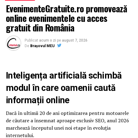
Ziarul Nationalul.ro salutÄ Èi susÈine decizia domnului
EvenimenteGratuite.ro promovează
Marius Necula
online evenimentele cu acces
vicepreÈedinte al PER
gratuit din România
Publicat
acum o zi
pe
august 7, 2026
De
Brașovul MEU
ARTICOLE PE ACEIASI TEMA:
URMATORUL
Inteligența artificială schimbă
APEL CÄTRE GUVERN ÈI PARLAMENTUL ROMÃNIEI
modul în care oamenii caută
NU RATATI
LucreazÄ fÄrÄ riscuri pe Èantier alegand un serviciu de
informații online
transport moloz
Dacă în ultimii 20 de ani optimizarea pentru motoarele
de căutare a însemnat aproape exclusiv SEO, anul 2026
marchează începutul unei noi etape în evoluția
internetului.