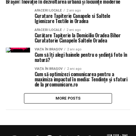
Brașov: Inovație în dezvoltarea urbană și locuințe moderne
AFACERI LOCALE
2 ani ago
Curatare Tapiterie Canapele si Saltele
Igienizare Textile in Oradea
AFACERI LOCALE
2 ani ago
Curățare Tapițerie la Domiciliu Oradea Bihor
Curatatorie Canapele Saltele Oradea
VIAȚA ÎN BRAȘOV
2 ani ago
Cum să îți alegi hainele pentru o ședință foto în
natură?
VIAȚA ÎN BRAȘOV
2 ani ago
Cum să optimizezi comunicarea pentru a
maximiza impactul în media: Tendințe și sfaturi
de la prcomunicare.ro
MORE POSTS