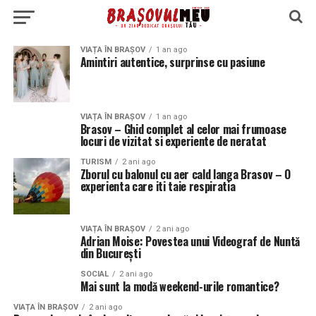
VIAȚA ÎN BRAȘOV
1 an ago
Amintiri autentice, surprinse cu pasiune
VIAȚA ÎN BRAȘOV
1 an ago
Brasov – Ghid complet al celor mai frumoase
locuri de vizitat si experiente de neratat
TURISM
2 ani ago
Zborul cu balonul cu aer cald langa Brasov – O
experienta care iti taie respiratia
VIAȚA ÎN BRAȘOV
2 ani ago
Adrian Moise: Povestea unui Videograf de Nuntă
din București
SOCIAL
2 ani ago
Mai sunt la modă weekend-urile romantice?
VIAȚA ÎN BRAȘOV
2 ani ago