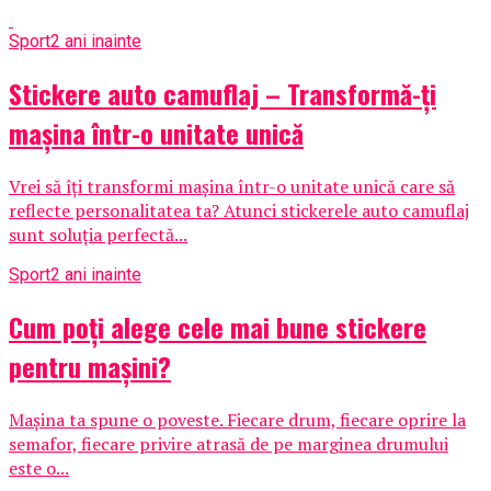
Sport
2 ani inainte
Stickere auto camuflaj – Transformă-ți
mașina într-o unitate unică
Vrei să îți transformi mașina într-o unitate unică care să
reflecte personalitatea ta? Atunci stickerele auto camuflaj
sunt soluția perfectă...
Sport
2 ani inainte
Cum poți alege cele mai bune stickere
pentru mașini?
Mașina ta spune o poveste. Fiecare drum, fiecare oprire la
semafor, fiecare privire atrasă de pe marginea drumului
este o...