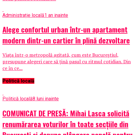
Administrație locală
1 an inainte
Alege confortul urban într-un apartament
modern dintr-un cartier în plină dezvoltare
Viața într-o metropolă agitată, cum este Bucureștiul,
presupune alegeri care să țină pasul cu ritmul cotidian. Din
ce în ce...
Politică locală
Politică locală
8 luni inainte
COMUNICAT DE PRESĂ: Mihai Lasca solicită
renumărarea voturilor în toate secțiile din
București și depune plângere penală pentru