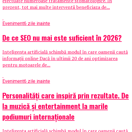
efectuate numeroase tratamente stomatologice. In
prezent, tot mai multe interventii beneficiaza de...
Eveniment
6 zile inainte
De ce SEO nu mai este suficient în 2026?
Inteligența artificială schimbă modul în care oamenii caută
informații online Dacă în ultimii 20 de ani optimizarea
pentru motoarele de...
Eveniment
6 zile inainte
Personalități care inspiră prin rezultate. De
la muzică și entertainment la marile
podiumuri internaționale
Inteligența artificială schimbă modul în care oamenii caută