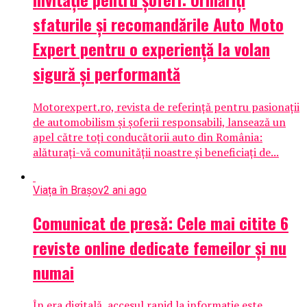
sfaturile și recomandările Auto Moto
Expert pentru o experiență la volan
sigură și performantă
Motorexpert.ro, revista de referință pentru pasionații
de automobilism și șoferii responsabili, lansează un
apel către toți conducătorii auto din România:
alăturați-vă comunității noastre și beneficiați de...
Viața în Brașov
2 ani ago
Comunicat de presă: Cele mai citite 6
reviste online dedicate femeilor și nu
numai
În era digitală, accesul rapid la informație este