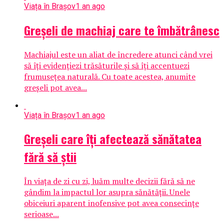
Viața în Brașov
1 an ago
Greșeli de machiaj care te îmbătrânesc
Machiajul este un aliat de încredere atunci când vrei
să îți evidențiezi trăsăturile și să îți accentuezi
frumusețea naturală. Cu toate acestea, anumite
greșeli pot avea...
Viața în Brașov
1 an ago
Greșeli care îți afectează sănătatea
fără să știi
În viața de zi cu zi, luăm multe decizii fără să ne
gândim la impactul lor asupra sănătății. Unele
obiceiuri aparent inofensive pot avea consecințe
serioase...