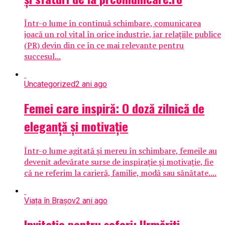
Într-o lume în continuă schimbare, comunicarea
joacă un rol vital în orice industrie, iar relațiile publice
(PR) devin din ce în ce mai relevante pentru
succesul...
Uncategorized
2 ani ago
Femei care inspiră: O doză zilnică de
eleganță și motivație
Într-o lume agitată și mereu în schimbare, femeile au
devenit adevărate surse de inspirație și motivație, fie
că ne referim la carieră, familie, modă sau sănătate....
Viața în Brașov
2 ani ago
Invitație pentru șoferi: Urmăriți