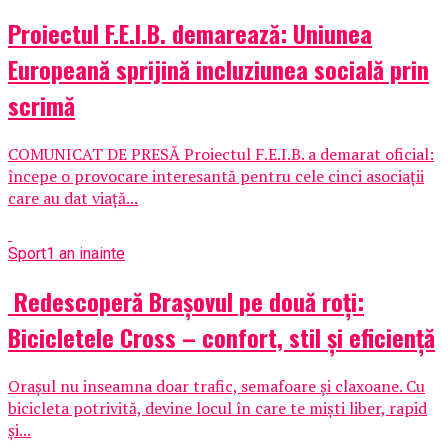
Proiectul F.E.I.B. demarează: Uniunea
Europeană sprijină incluziunea socială prin
scrimă
COMUNICAT DE PRESĂ Proiectul F.E.I.B. a demarat oficial:
începe o provocare interesantă pentru cele cinci asociații
care au dat viață...
Sport
1 an inainte
Redescoperă Brașovul pe două roți:
Bicicletele Cross – confort, stil și eficiență
Orașul nu inseamna doar trafic, semafoare și claxoane. Cu
bicicleta potrivită, devine locul în care te miști liber, rapid
și...