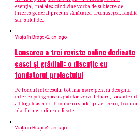
esențial, mai ales când vine vorba de subiecte de
interes general precum sănătatea, frumusețea, familia
sau stilul de...
Viața în Brașov
2 ani ago
Lansarea a trei reviste online dedicate
casei și grădinii: o discuție cu
fondatorul proiectului
Pe fondul interesului tot mai mare pentru designul
interior și îngrijirea spațiilor verzi, Eduard, fondatorul
a blogulcasei.ro , homme.ro și idei-practice.ro, trei noi
platforme online dedicate...
Viața în Brașov
2 ani ago