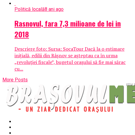
Politică locală
8 ani ago
Rasnovul, fara 7,3 milioane de lei in
2018
Descriere foto: Sursa: SocaTour Dacă la o estimare
iniţială, edilii din Râşnov se aşteptau ca în urma
„revoluţiei fiscale”, bugetul oraşului să fie mai sărac
cu...
More Posts