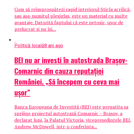
Cum să reîmprospătezi rapid interiorul Sticla acrilică,
sau așa-numitul plexiglas, este un material cu multe
avantaje. Datorită faptului că este netoxic, ușor de
prelucrat și nu își...
Politică locală
8 ani ago
BEI nu ar investi în autostrada Brașov-
Comarnic din cauza reputației
României. „Să începem cu ceva mai
ușor”
Banca Europeana de Investitii (BEI) este pregatita sa
sprijine proiectul autostrazii Comarnic – Brasov, a
declarat luni, la Palatul Victoria, vicepresedintele BEI,
Andrew McDowell, intr-o conferinta...