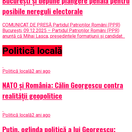
București și depune plângere penală pentru
posibile nereguli electorale
COMUNICAT DE PRESĂ Partidul Patrioților Români (PPR)
București, 09.12.2025 – Partidul Patrioților Români (PPR)
anunță că Mihai Lasca, președintele formațiunii și candidat...
Politică locală
Politică locală
2 ani ago
NATO și România: Călin Georgescu contra
realității geopolitice
Politică locală
2 ani ago
Putin, oglinda politică a lui Georgescu: