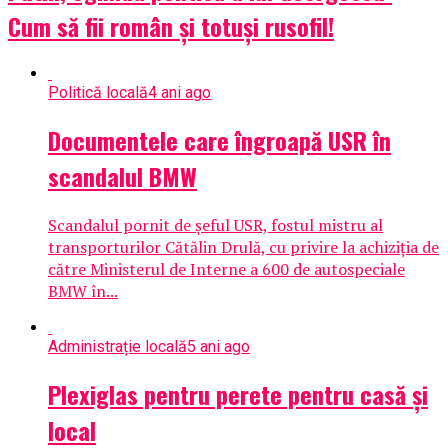
Cum să fii român și totuși rusofil!
Politică locală
4 ani ago
Documentele care îngroapă USR în
scandalul BMW
Scandalul pornit de șeful USR, fostul mistru al
transporturilor Cătălin Drulă, cu privire la achiziția de
către Ministerul de Interne a 600 de autospeciale
BMW în...
Administrație locală
5 ani ago
Plexiglas pentru perete pentru casă și
local