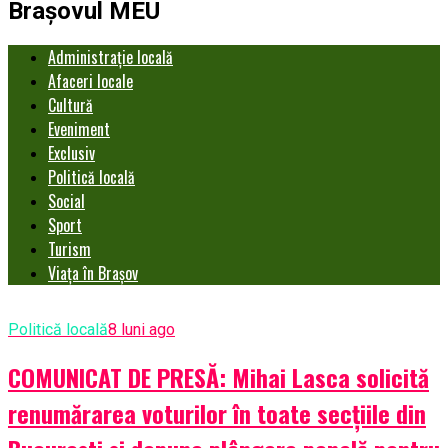
Brașovul MEU
Administrație locală
Afaceri locale
Cultură
Eveniment
Exclusiv
Politică locală
Social
Sport
Turism
Viața în Brașov
Politică locală
8 luni ago
COMUNICAT DE PRESĂ: Mihai Lasca solicită
renumărarea voturilor în toate secțiile din