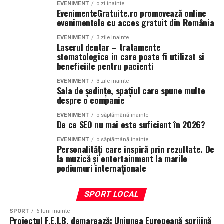
EVENIMENT
o zi inainte
EvenimenteGratuite.ro promovează online
evenimentele cu acces gratuit din România
EVENIMENT
3 zile inainte
Laserul dentar – tratamente
stomatologice in care poate fi utilizat si
beneficiile pentru pacienti
EVENIMENT
3 zile inainte
Sala de ședințe, spațiul care spune multe
despre o companie
EVENIMENT
o săptămână inainte
De ce SEO nu mai este suficient în 2026?
EVENIMENT
o săptămână inainte
Personalități care inspiră prin rezultate. De
la muzică și entertainment la marile
podiumuri internaționale
SPORT LOCAL
SPORT
6 luni inainte
Proiectul F.E.I.B. demarează: Uniunea Europeană sprijină