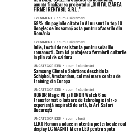
anunță finalizarea proiectului „DIGITALIZAREA
FIRMEI RENTABIL S.R.L.”
EVENIMENT
acum 4 săptămâni
68% din paginile citate în AI nu sunt în top 10
Google: ce înseamnă asta pentru afacerile din
România
EVENIMENT
acum 4 săptămâni
Iulie, testul de rezistenta pentru solariile
romanesti. Cum isi protejeaza fermierii culturile
in plin val de caldura
UNCATEGORIZED
acum 4 săptămâni
Samsung Climate Solutions deschide la
Schiphol, Amsterdam, cel mai mare centru de
training din Europa
UNCATEGORIZED
acum 4 săptămâni
HONOR Magic V6 și HONOR Watch 6 au
transformat o lansare de tehnologie într-o
experiență inspirată de artă, la Art Safari
București
UNCATEGORIZED
acum o lună
ELKO Romania aduce in atentia pietei locale noul
display LG MAGNIT Micro LED pentru spatii