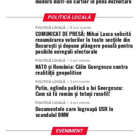
modern dintr-un cartier în plină dezvoltare
POLITICĂ LOCALĂ
POLITICĂ LOCALĂ
8 luni inainte
COMUNICAT DE PRESĂ: Mihai Lasca solicită
renumărarea voturilor în toate secțiile din
București și depune plângere penală pentru
posibile nereguli electorale
POLITICĂ LOCALĂ
2 ani inainte
NATO și România: Călin Georgescu contra
realității geopolitice
POLITICĂ LOCALĂ
2 ani inainte
Putin, oglinda politică a lui Georgescu:
Cum să fii român și totuși rusofil!
POLITICĂ LOCALĂ
4 ani inainte
Documentele care îngroapă USR în
scandalul BMW
EVENIMENT