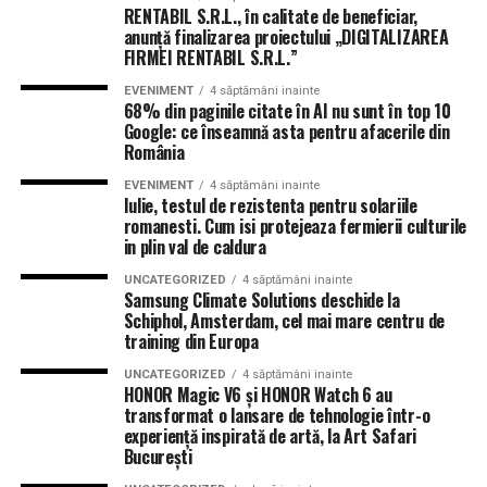
RENTABIL S.R.L., în calitate de beneficiar,
anunță finalizarea proiectului „DIGITALIZAREA
FIRMEI RENTABIL S.R.L.”
EVENIMENT
4 săptămâni inainte
68% din paginile citate în AI nu sunt în top 10
Google: ce înseamnă asta pentru afacerile din
România
EVENIMENT
4 săptămâni inainte
Iulie, testul de rezistenta pentru solariile
romanesti. Cum isi protejeaza fermierii culturile
in plin val de caldura
UNCATEGORIZED
4 săptămâni inainte
Samsung Climate Solutions deschide la
Schiphol, Amsterdam, cel mai mare centru de
training din Europa
UNCATEGORIZED
4 săptămâni inainte
HONOR Magic V6 și HONOR Watch 6 au
transformat o lansare de tehnologie într-o
experiență inspirată de artă, la Art Safari
București