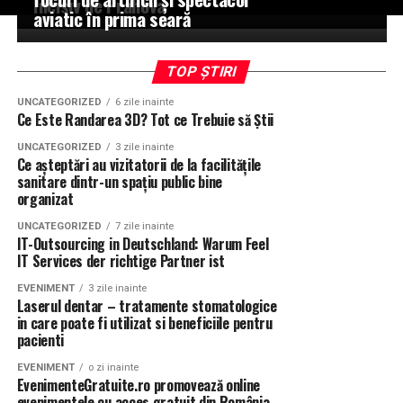
Incisiv de Prahova
aviatic în prima seară
TOP ȘTIRI
UNCATEGORIZED
6 zile inainte
Ce Este Randarea 3D? Tot ce Trebuie să Știi
UNCATEGORIZED
3 zile inainte
Ce așteptări au vizitatorii de la facilitățile
sanitare dintr-un spațiu public bine
organizat
UNCATEGORIZED
7 zile inainte
IT-Outsourcing in Deutschland: Warum Feel
IT Services der richtige Partner ist
EVENIMENT
3 zile inainte
Laserul dentar – tratamente stomatologice
in care poate fi utilizat si beneficiile pentru
pacienti
EVENIMENT
o zi inainte
EvenimenteGratuite.ro promovează online
evenimentele cu acces gratuit din România