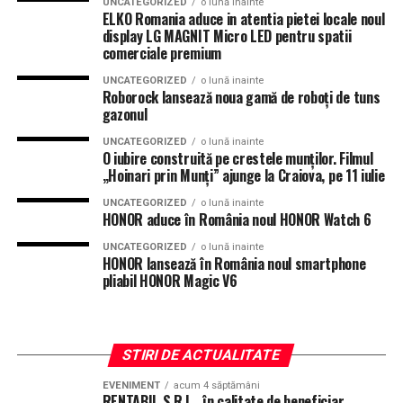
UNCATEGORIZED
o lună inainte
ELKO Romania aduce in atentia pietei locale noul
display LG MAGNIT Micro LED pentru spatii
comerciale premium
UNCATEGORIZED
o lună inainte
Roborock lansează noua gamă de roboți de tuns
gazonul
UNCATEGORIZED
o lună inainte
O iubire construită pe crestele munților. Filmul
„Hoinari prin Munți” ajunge la Craiova, pe 11 iulie
UNCATEGORIZED
o lună inainte
HONOR aduce în România noul HONOR Watch 6
UNCATEGORIZED
o lună inainte
HONOR lansează în România noul smartphone
pliabil HONOR Magic V6
STIRI DE ACTUALITATE
EVENIMENT
acum 4 săptămâni
RENTABIL S.R.L., în calitate de beneficiar,