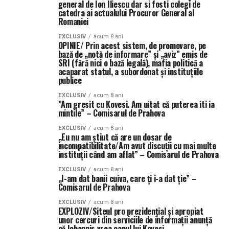
general de Ion Iliescu dar si fosti colegi de
catedra ai actualului Procuror General al
Romaniei
EXCLUSIV
acum 8 ani
OPINIE/ Prin acest sistem, de promovare, pe
bază de „notă de informare” și „aviz” emis de
SRI (fără nici o bază legală), mafia politică a
acaparat statul, a subordonat și instituțiile
publice
EXCLUSIV
acum 8 ani
”Am gresit cu Kovesi. Am uitat că puterea iti ia
mintile” – Comisarul de Prahova
EXCLUSIV
acum 8 ani
„Eu nu am ştiut că are un dosar de
incompatibilitate/Am avut discuţii cu mai multe
instituţii când am aflat” – Comisarul de Prahova
EXCLUSIV
acum 8 ani
„I-am dat banii cuiva, care ţi i-a dat ţie” –
Comisarul de Prahova
EXCLUSIV
acum 8 ani
EXPLOZIV/Siteul pro prezidențial și apropiat
unor cercuri din serviciile de informații anunță
că Iohannis vrea capul lui Kovesi