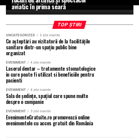
Incisiv de Prahova
aviatic în prima seară
TOP ȘTIRI
UNCATEGORIZED
5 zile inainte
Ce așteptări au vizitatorii de la facilitățile
sanitare dintr-un spațiu public bine
organizat
EVENIMENT
4 zile inainte
Laserul dentar – tratamente stomatologice
in care poate fi utilizat si beneficiile pentru
pacienti
EVENIMENT
4 zile inainte
Sala de ședințe, spațiul care spune multe
despre o companie
EVENIMENT
3 zile inainte
EvenimenteGratuite.ro promovează online
evenimentele cu acces gratuit din România