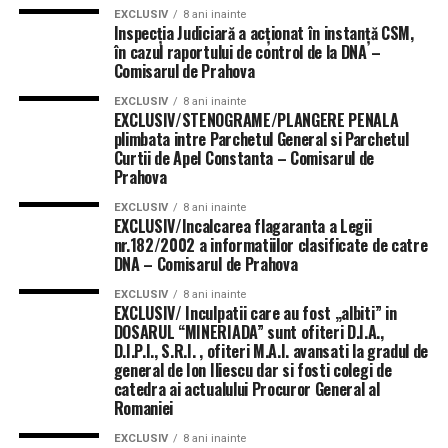
EXCLUSIV
8 ani inainte
Inspecţia Judiciară a acţionat în instanţă CSM,
în cazul raportului de control de la DNA –
Comisarul de Prahova
EXCLUSIV
8 ani inainte
EXCLUSIV/STENOGRAME/PLANGERE PENALA
plimbata intre Parchetul General si Parchetul
Curtii de Apel Constanta – Comisarul de
Prahova
EXCLUSIV
8 ani inainte
EXCLUSIV/Incalcarea flagaranta a Legii
nr.182/2002 a informatiilor clasificate de catre
DNA – Comisarul de Prahova
EXCLUSIV
8 ani inainte
EXCLUSIV/ Inculpatii care au fost „albiti” in
DOSARUL “MINERIADA” sunt ofiteri D.I.A.,
D.I.P.I., S.R.I. , ofiteri M.A.I. avansati la gradul de
general de Ion Iliescu dar si fosti colegi de
catedra ai actualului Procuror General al
Romaniei
EXCLUSIV
8 ani inainte