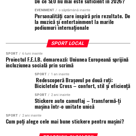
De ce SEO nu mai este suficient în 2026?
EVENIMENT
o săptămână inainte
Personalități care inspiră prin rezultate. De
la muzică și entertainment la marile
podiumuri internaționale
SPORT LOCAL
SPORT
6 luni inainte
Proiectul F.E.I.B. demarează: Uniunea Europeană sprijină
incluziunea socială prin scrimă
SPORT
1 an inainte
Redescoperă Brașovul pe două roți:
Bicicletele Cross – confort, stil și eficiență
SPORT
2 ani inainte
Stickere auto camuflaj – Transformă-ți
mașina într-o unitate unică
SPORT
2 ani inainte
Cum poți alege cele mai bune stickere pentru mașini?