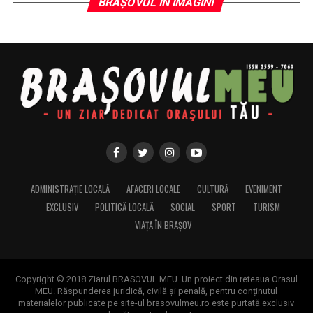
BRAȘOVUL IN IMAGINI
ADMINISTRAȚIE LOCALĂ
AFACERI LOCALE
CULTURĂ
EVENIMENT
EXCLUSIV
POLITICĂ LOCALĂ
SOCIAL
SPORT
TURISM
VIAȚA ÎN BRAȘOV
Copyright © 2018 Ziarul BRASOVUL MEU. Un proiect din reteaua Orasul
MEU. Răspunderea juridică, civilă și penală, pentru conținutul
materialelor publicate pe site-ul brasovulmeu.ro este purtată exclusiv