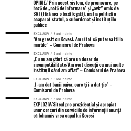
OPINIE/ Prin acest sistem, de promovare, pe
bază de „notă de informare” și „aviz” emis de
SRI (fără nici o bază legală), mafia politică a
acaparat statul, a subordonat și instituțiile
publice
EXCLUSIV
8 ani inainte
”Am gresit cu Kovesi. Am uitat că puterea iti ia
mintile” – Comisarul de Prahova
EXCLUSIV
8 ani inainte
„Eu nu am ştiut că are un dosar de
incompatibilitate/Am avut discuţii cu mai multe
instituţii când am aflat” – Comisarul de Prahova
EXCLUSIV
8 ani inainte
„I-am dat banii cuiva, care ţi i-a dat ţie” –
Comisarul de Prahova
EXCLUSIV
8 ani inainte
EXPLOZIV/Siteul pro prezidențial și apropiat
unor cercuri din serviciile de informații anunță
că Iohannis vrea capul lui Kovesi