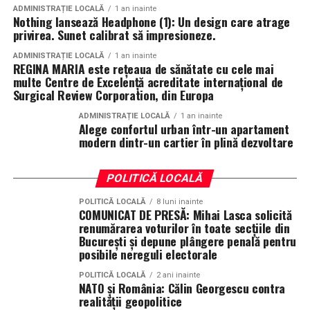
ADMINISTRAȚIE LOCALĂ
1 an inainte
Nothing lansează Headphone (1): Un design care atrage
privirea. Sunet calibrat să impresioneze.
ADMINISTRAȚIE LOCALĂ
1 an inainte
REGINA MARIA este rețeaua de sănătate cu cele mai
multe Centre de Excelență acreditate internațional de
Surgical Review Corporation, din Europa
ADMINISTRAȚIE LOCALĂ
1 an inainte
Alege confortul urban într-un apartament
modern dintr-un cartier în plină dezvoltare
POLITICĂ LOCALĂ
POLITICĂ LOCALĂ
8 luni inainte
COMUNICAT DE PRESĂ: Mihai Lasca solicită
renumărarea voturilor în toate secțiile din
București și depune plângere penală pentru
posibile nereguli electorale
POLITICĂ LOCALĂ
2 ani inainte
NATO și România: Călin Georgescu contra
realității geopolitice