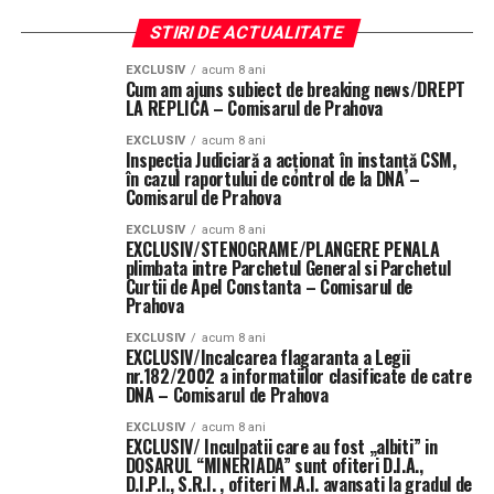
STIRI DE ACTUALITATE
EXCLUSIV
acum 8 ani
Cum am ajuns subiect de breaking news/DREPT
LA REPLICA – Comisarul de Prahova
EXCLUSIV
acum 8 ani
Inspecţia Judiciară a acţionat în instanţă CSM,
în cazul raportului de control de la DNA –
Comisarul de Prahova
EXCLUSIV
acum 8 ani
EXCLUSIV/STENOGRAME/PLANGERE PENALA
plimbata intre Parchetul General si Parchetul
Curtii de Apel Constanta – Comisarul de
Prahova
EXCLUSIV
acum 8 ani
EXCLUSIV/Incalcarea flagaranta a Legii
nr.182/2002 a informatiilor clasificate de catre
DNA – Comisarul de Prahova
EXCLUSIV
acum 8 ani
EXCLUSIV/ Inculpatii care au fost „albiti” in
DOSARUL “MINERIADA” sunt ofiteri D.I.A.,
D.I.P.I., S.R.I. , ofiteri M.A.I. avansati la gradul de