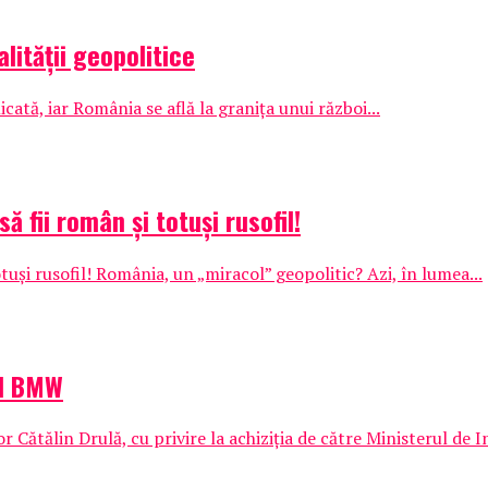
ității geopolitice
ată, iar România se află la granița unui război...
ă fii român și totuși rusofil!
tuși rusofil! România, un „miracol” geopolitic? Azi, în lumea...
ul BMW
 Cătălin Drulă, cu privire la achiziția de către Ministerul de I