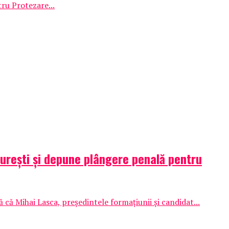
tru Protezare...
curești și depune plângere penală pentru
 Mihai Lasca, președintele formațiunii și candidat...