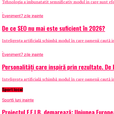
Tehnologia a imbunatatit semnificativ modul in care sunt ef
Eveniment
7 zile inainte
De ce SEO nu mai este suficient în 2026?
Inteligența artificială schimbă modul în care oamenii caută i
Eveniment
7 zile inainte
Personalități care inspiră prin rezultate. De
Inteligența artificială schimbă modul în care oamenii caută i
Sport local
Sport
6 luni inainte
Proiectul F.E.I.B. demarează: Uniunea Europe