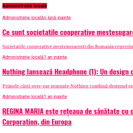
Administrație locala
Administrație locală
o lună inainte
Ce sunt societatile cooperative mestesugares
Societatile cooperative mestesugaresti din Romania reprezint
Administrație locală
1 an inainte
Nothing lansează Headphone (1): Un design c
Primele căști over-ear semnate Nothing combină designul expr
Administrație locală
1 an inainte
REGINA MARIA este rețeaua de sănătate cu c
Corporation, din Europa