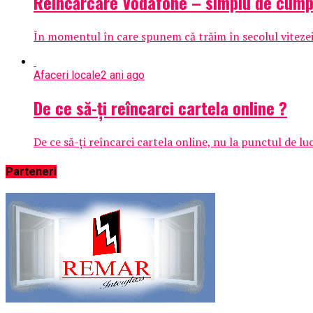
Reîncărcare Vodafone – simplu de cumpă
În momentul în care spunem că trăim în secolul vitezei,
Afaceri locale
2 ani ago
De ce să-ți reîncarci cartela online ?
De ce să-ți reîncarci cartela online, nu la punctul de 
Parteneri