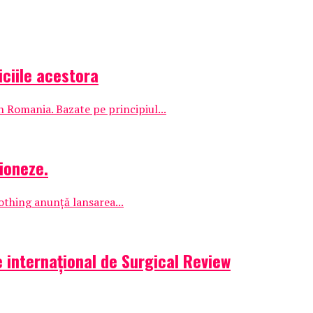
iciile acestora
 Romania. Bazate pe principiul...
ioneze.
othing anunță lansarea...
 internațional de Surgical Review