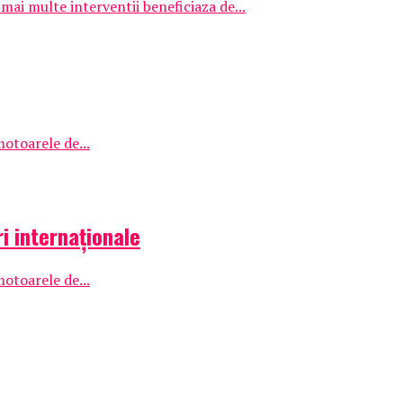
ai multe interventii beneficiaza de...
otoarele de...
i internaționale
otoarele de...