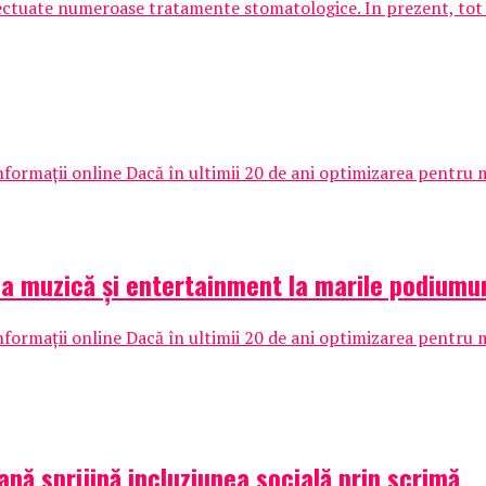
ectuate numeroase tratamente stomatologice. In prezent, tot m
nformații online Dacă în ultimii 20 de ani optimizarea pentru m
 la muzică și entertainment la marile podiumur
nformații online Dacă în ultimii 20 de ani optimizarea pentru m
ană sprijină incluziunea socială prin scrimă