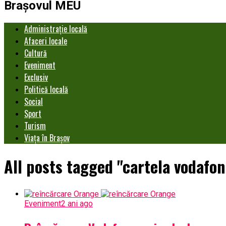
Brașovul MEU
Administrație locală
Afaceri locale
Cultură
Eveniment
Exclusiv
Politică locală
Social
Sport
Turism
Viața în Brașov
All posts tagged "cartela vodafon
Eveniment
2 ani ago