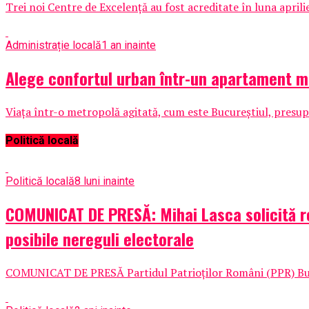
Trei noi Centre de Excelență au fost acreditate în luna aprili
Administrație locală
1 an inainte
Alege confortul urban într-un apartament mo
Viața într-o metropolă agitată, cum este Bucureștiul, presupun
Politică locală
Politică locală
8 luni inainte
COMUNICAT DE PRESĂ: Mihai Lasca solicită re
posibile nereguli electorale
COMUNICAT DE PRESĂ Partidul Patrioților Români (PPR) Bucure