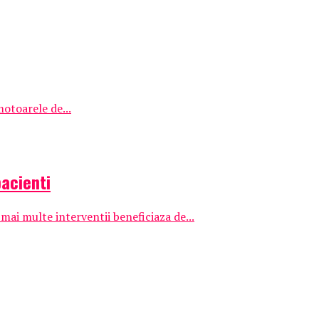
otoarele de...
pacienti
ai multe interventii beneficiaza de...