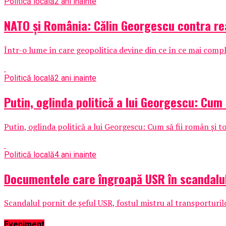
Politică locală
2 ani inainte
NATO și România: Călin Georgescu contra real
Într-o lume în care geopolitica devine din ce în ce mai complic
Politică locală
2 ani inainte
Putin, oglinda politică a lui Georgescu: Cum s
Putin, oglinda politică a lui Georgescu: Cum să fii român și to
Politică locală
4 ani inainte
Documentele care îngroapă USR în scandal
Scandalul pornit de șeful USR, fostul mistru al transporturilor
Eveniment