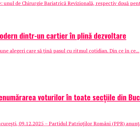
e: unul de Chirurgie Bariatrică Revizională, respectiv două pen
dern dintr-un cartier în plină dezvoltare
e alegeri care să țină pasul cu ritmul cotidian. Din ce în ce...
numărarea voturilor în toate secțiile din Bu
ști, 09.12.2025 – Partidul Patrioților Români (PPR) anunță că