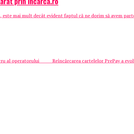
rat prin incarca.ro
 este mai mult decât evident faptul că ne dorim să avem parte d
lucru al operatorului Reîncărcarea cartelelor PrePay a evolua