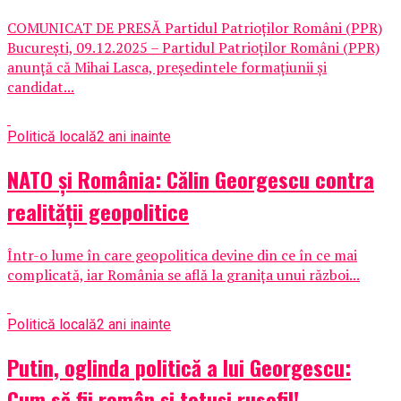
COMUNICAT DE PRESĂ Partidul Patrioților Români (PPR)
București, 09.12.2025 – Partidul Patrioților Români (PPR)
anunță că Mihai Lasca, președintele formațiunii și
candidat...
Politică locală
2 ani inainte
NATO și România: Călin Georgescu contra
realității geopolitice
Într-o lume în care geopolitica devine din ce în ce mai
complicată, iar România se află la granița unui război...
Politică locală
2 ani inainte
Putin, oglinda politică a lui Georgescu:
Cum să fii român și totuși rusofil!