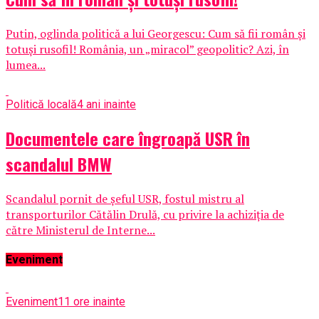
Putin, oglinda politică a lui Georgescu: Cum să fii român și
totuși rusofil! România, un „miracol” geopolitic? Azi, în
lumea...
Politică locală
4 ani inainte
Documentele care îngroapă USR în
scandalul BMW
Scandalul pornit de șeful USR, fostul mistru al
transporturilor Cătălin Drulă, cu privire la achiziția de
către Ministerul de Interne...
Eveniment
Eveniment
11 ore inainte