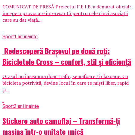
COMUNICAT DE PRESĂ Proiectul F.E.I.B. a demarat oficial:
începe o provocare interesantă pentru cele cinci asociații
care au dat viață...
Sport
1 an inainte
Redescoperă Brașovul pe două roți:
Bicicletele Cross – confort, stil și eficiență
Orașul nu inseamna doar trafic, semafoare și claxoane. Cu
bicicleta potrivită, devine locul în care te miști liber, rapid
și...
Sport
2 ani inainte
Stickere auto camuflaj – Transformă-ți
mașina într-o unitate unică