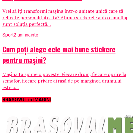
Vrei să îți transformi mașina într-o unitate unică care să
reflecte personalitatea ta? Atunci stickerele auto camuflaj
sunt soluția perfectă...
Sport
2 ani inainte
Cum poți alege cele mai bune stickere
pentru mașini?
Mașina ta spune o poveste. Fiecare drum, fiecare oprire la
semafor, fiecare privire atrasă de pe marginea drumului
este o...
BRAȘOVUL in IMAGINI