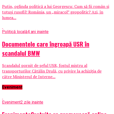
Putin, oglinda politică a lui Georgescu: Cum să fii român și
totuși rusofil! România, un „miracol” geopolitic? Azi, în
lumea...
Politică locală
4 ani inainte
Documentele care îngroapă USR în
scandalul BMW
Scandalul pornit de șeful USR, fostul mistru al
transporturilor Cătălin Drulă, cu privire la achiziția de
către Ministerul de Interne...
Eveniment
Eveniment
2 zile inainte