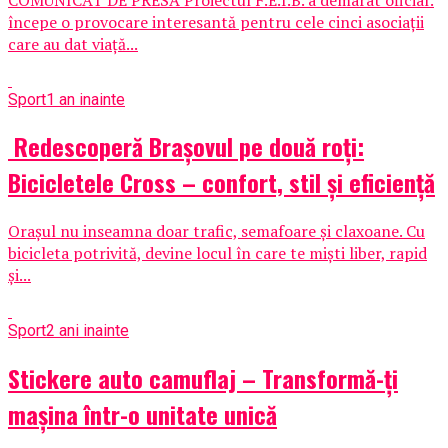
începe o provocare interesantă pentru cele cinci asociații
care au dat viață...
Sport
1 an inainte
Redescoperă Brașovul pe două roți:
Bicicletele Cross – confort, stil și eficiență
Orașul nu inseamna doar trafic, semafoare și claxoane. Cu
bicicleta potrivită, devine locul în care te miști liber, rapid
și...
Sport
2 ani inainte
Stickere auto camuflaj – Transformă-ți
mașina într-o unitate unică