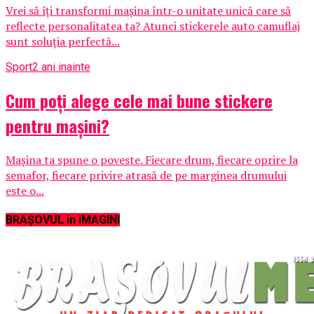
Vrei să îți transformi mașina într-o unitate unică care să
reflecte personalitatea ta? Atunci stickerele auto camuflaj
sunt soluția perfectă...
Sport
2 ani inainte
Cum poți alege cele mai bune stickere
pentru mașini?
Mașina ta spune o poveste. Fiecare drum, fiecare oprire la
semafor, fiecare privire atrasă de pe marginea drumului
este o...
BRAȘOVUL in IMAGINI