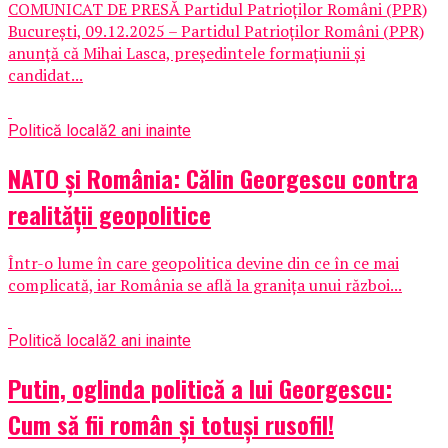
COMUNICAT DE PRESĂ Partidul Patrioților Români (PPR)
București, 09.12.2025 – Partidul Patrioților Români (PPR)
anunță că Mihai Lasca, președintele formațiunii și
candidat...
Politică locală
2 ani inainte
NATO și România: Călin Georgescu contra
realității geopolitice
Într-o lume în care geopolitica devine din ce în ce mai
complicată, iar România se află la granița unui război...
Politică locală
2 ani inainte
Putin, oglinda politică a lui Georgescu:
Cum să fii român și totuși rusofil!