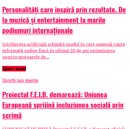
Personalități care inspiră prin rezultate. De
la muzică și entertainment la marile
podiumuri internaționale
Inteligența artificială schimbă modul în care oamenii caută
informații online Dacă în ultimii 20 de ani optimizarea
pentru motoarele de...
Sport local
Sport
6 luni inainte
Proiectul F.E.I.B. demarează: Uniunea
Europeană sprijină incluziunea socială prin
scrimă
COMUNICAT DE PRESĂ Proiectul F.E.I.B. a demarat oficial: