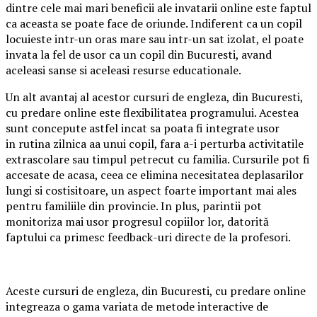
dintre cele mai mari beneficii ale invatarii online este faptul
ca aceasta se poate face de oriunde. Indiferent ca un copil
locuieste intr-un oras mare sau intr-un sat izolat, el poate
invata la fel de usor ca un copil din Bucuresti, avand
aceleasi sanse si aceleasi resurse educationale.
Un alt avantaj al acestor cursuri de engleza, din Bucuresti,
cu predare online este flexibilitatea programului. Acestea
sunt concepute astfel incat sa poata fi integrate usor
in rutina zilnica aa unui copil, fara a-i perturba activitatile
extrascolare sau timpul petrecut cu familia. Cursurile pot fi
accesate de acasa, ceea ce elimina necesitatea deplasarilor
lungi si costisitoare, un aspect foarte important mai ales
pentru familiile din provincie. In plus, parintii pot
monitoriza mai usor progresul copiilor lor, datorită
faptului ca primesc feedback-uri directe de la profesori.
Aceste cursuri de engleza, din Bucuresti, cu predare online
integreaza o gama variata de metode interactive de