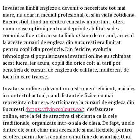
Invatarea limbii engleze a devenit o necesitate tot mai
mare, nu doar in mediul profesional, ci si in viata cotidiana.
Bucurestiul, fiind un centru educativ important, ofera
numeroase optiuni pentru a deprinde abilitatea de a
comunica fluent in aceasta limba. Oana de curand, accesul
la aceste cursuri de engleza din Bucuresti era limitat
pentru copiii din provincie. Din fericire, evolutia
tehnologica si popularizarea invatarii online au schimbat
acest lucru, iar acum, copiii din orice colt al tarii pot
beneficia de cursuri de engleza de calitate, indiferent de
locul in care traiesc.
Invatarea online a devenit un instrument eficient, mai ales
in contextul actual, cand distantele fizice nu mai
reprezinta o bariera. Participarea la cursuri de engleza din
Bucuresti (
https://flyingcolours.ro/
), desfasurate
online, este la fel de atractiva si eficienta ca la cele
traditionale, organizate intr-o sala de clasa. De fapt, unele
dintre ele sunt chiar mai accesibile si mai flexibile, pentru
ca ofera parintilor si copiilor o multime de avantaje. Unul