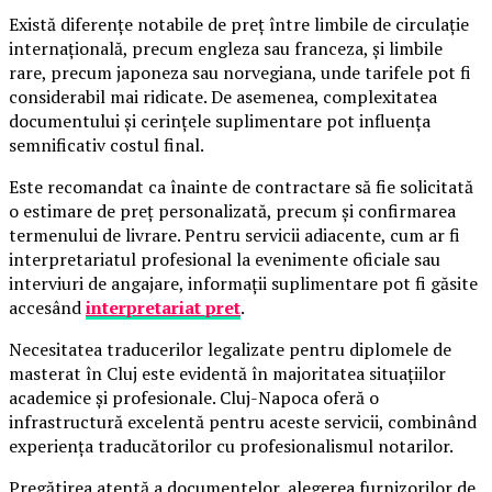
Există diferențe notabile de preț între limbile de circulație
internațională, precum engleza sau franceza, și limbile
rare, precum japoneza sau norvegiana, unde tarifele pot fi
considerabil mai ridicate. De asemenea, complexitatea
documentului și cerințele suplimentare pot influența
semnificativ costul final.
Este recomandat ca înainte de contractare să fie solicitată
o estimare de preț personalizată, precum și confirmarea
termenului de livrare. Pentru servicii adiacente, cum ar fi
interpretariatul profesional la evenimente oficiale sau
interviuri de angajare, informații suplimentare pot fi găsite
accesând
interpretariat pret
.
Necesitatea traducerilor legalizate pentru diplomele de
masterat în Cluj este evidentă în majoritatea situațiilor
academice și profesionale. Cluj-Napoca oferă o
infrastructură excelentă pentru aceste servicii, combinând
experiența traducătorilor cu profesionalismul notarilor.
Pregătirea atentă a documentelor, alegerea furnizorilor de