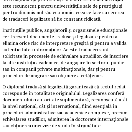
este recunoscut pentru universitățile sale de prestigiu și
pentru dinamismul său economic, ceea ce face ca cererea
de traduceri legalizate să fie constant ridicată.
Instituțiile publice, angajatorii și organismele educaționale
cer frecvent documente traduse și legalizate pentru a
elimina orice risc de interpretare greșită și pentru a valida
autenticitatea informațiilor. Aceste traduceri sunt
solicitate în procesele de echivalare a studiilor, de înscriere
la alte instituții academice, de angajare în sectorul public
sau în companii private multinaționale, dar și pentru
proceduri de imigrare sau obținere a cetățeniei.
O diplomă tradusă și legalizată garantează că textul redat
corespunde în totalitate originalului. Legalizarea conferă
documentului o autoritate suplimentară, recunoscută atât
la nivel național, cât și internațional, fiind esențială în
proceduri administrative sau academice complexe, precum
echivalarea studiilor, admiterea la doctorate internaționale
sau obținerea unei vize de studii în străinătate.