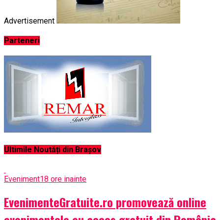
Advertisement
Parteneri
Ultimile Noutăți din Brașov
Eveniment
18 ore inainte
EvenimenteGratuite.ro promovează online
evenimentele cu acces gratuit din România