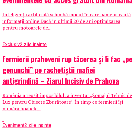
Inteligența artificială schimbă modul în care oamenii caută
informații online Dacă în ultimii 20 de ani optimizarea
pentru motoarele de...
Exclusiv
2 zile inainte
Fermierii prahoveni rup tăcerea și îi fac „pe
genunchi” pe rachetiștii mafiei
antigrindină – Ziarul Incisiv de Prahova
România a reușit imposibilul: a inventat „Șomajul Tehnic de
Lux pentru Obiecte Zburătoare”. În timp ce fermierii își
numără boabele...
Eveniment
2 zile inainte