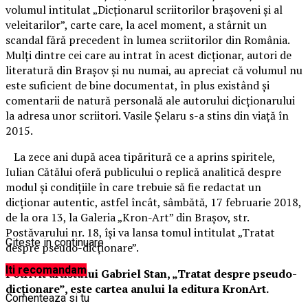
volumul intitulat „Dicționarul scriitorilor brașoveni și al
veleitarilor”, carte care, la acel moment, a stârnit un
scandal fără precedent în lumea scriitorilor din România.
Mulţi dintre cei care au intrat în acest dicţionar, autori de
literatură din Brașov și nu numai, au apreciat că volumul nu
este suficient de bine documentat, în plus existând şi
comentarii de natură personală ale autorului dicţionarului
la adresa unor scriitori. Vasile Şelaru s-a stins din viaţă în
2015.
La zece ani după acea tipăritură ce a aprins spiritele,
Iulian Cătălui oferă publicului o replică analitică despre
modul și condițiile în care trebuie să fie redactat un
dicționar autentic, astfel încât, sâmbătă, 17 februarie 2018,
de la ora 13, la Galeria „Kron-Art” din Brașov, str.
Postăvarului nr. 18, își va lansa tomul intitulat „Tratat
Citeste in continuare
despre pseudo-dicționare”.
Iti recomandam
Potrivit artistului Gabriel Stan, „Tratat despre pseudo-
dicţionare”, este cartea anului la editura KronArt.
Comenteaza si tu