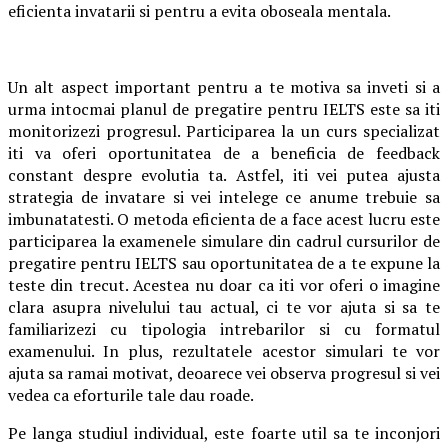
eficienta invatarii si pentru a evita oboseala mentala.
Un alt aspect important pentru a te motiva sa inveti si a
urma intocmai planul de pregatire pentru IELTS este sa iti
monitorizezi progresul. Participarea la un curs specializat
iti va oferi oportunitatea de a beneficia de feedback
constant despre evolutia ta. Astfel, iti vei putea ajusta
strategia de invatare si vei intelege ce anume trebuie sa
imbunatatesti. O metoda eficienta de a face acest lucru este
participarea la examenele simulare din cadrul cursurilor de
pregatire pentru IELTS sau oportunitatea de a te expune la
teste din trecut. Acestea nu doar ca iti vor oferi o imagine
clara asupra nivelului tau actual, ci te vor ajuta si sa te
familiarizezi cu tipologia intrebarilor si cu formatul
examenului. In plus, rezultatele acestor simulari te vor
ajuta sa ramai motivat, deoarece vei observa progresul si vei
vedea ca eforturile tale dau roade.
Pe langa studiul individual, este foarte util sa te inconjori