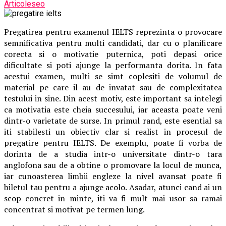
Articoleseo
Pregatirea pentru examenul IELTS reprezinta o provocare
semnificativa pentru multi candidati, dar cu o planificare
corecta si o motivatie puternica, poti depasi orice
dificultate si poti ajunge la performanta dorita. In fata
acestui examen, multi se simt coplesiti de volumul de
material pe care il au de invatat sau de complexitatea
testului in sine. Din acest motiv, este important sa intelegi
ca motivatia este cheia succesului, iar aceasta poate veni
dintr-o varietate de surse. In primul rand, este esential sa
iti stabilesti un obiectiv clar si realist in procesul de
pregatire pentru IELTS. De exemplu, poate fi vorba de
dorinta de a studia intr-o universitate dintr-o tara
anglofona sau de a obtine o promovare la locul de munca,
iar cunoasterea limbii engleze la nivel avansat poate fi
biletul tau pentru a ajunge acolo. Asadar, atunci cand ai un
scop concret in minte, iti va fi mult mai usor sa ramai
concentrat si motivat pe termen lung.