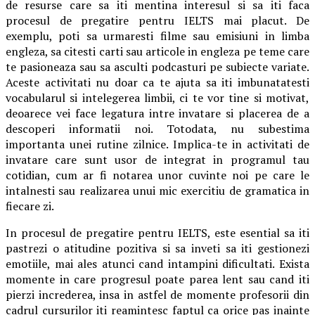
de resurse care sa iti mentina interesul si sa iti faca
procesul de pregatire pentru IELTS mai placut. De
exemplu, poti sa urmaresti filme sau emisiuni in limba
engleza, sa citesti carti sau articole in engleza pe teme care
te pasioneaza sau sa asculti podcasturi pe subiecte variate.
Aceste activitati nu doar ca te ajuta sa iti imbunatatesti
vocabularul si intelegerea limbii, ci te vor tine si motivat,
deoarece vei face legatura intre invatare si placerea de a
descoperi informatii noi. Totodata, nu subestima
importanta unei rutine zilnice. Implica-te in activitati de
invatare care sunt usor de integrat in programul tau
cotidian, cum ar fi notarea unor cuvinte noi pe care le
intalnesti sau realizarea unui mic exercitiu de gramatica in
fiecare zi.
In procesul de pregatire pentru IELTS, este esential sa iti
pastrezi o atitudine pozitiva si sa inveti sa iti gestionezi
emotiile, mai ales atunci cand intampini dificultati. Exista
momente in care progresul poate parea lent sau cand iti
pierzi increderea, insa in astfel de momente profesorii din
cadrul cursurilor iti reamintesc faptul ca orice pas inainte