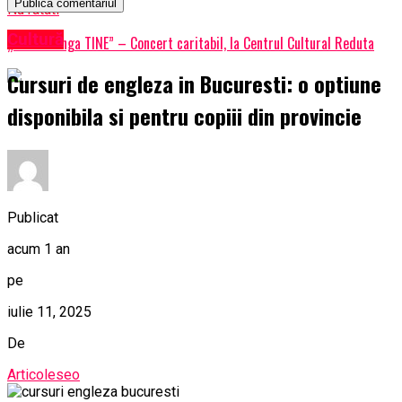
Nu ratati
Cultură
„CEL de langa TINE” – Concert caritabil, la Centrul Cultural Reduta
Cursuri de engleza in Bucuresti: o optiune
disponibila si pentru copiii din provincie
Publicat
acum 1 an
pe
iulie 11, 2025
De
Articoleseo