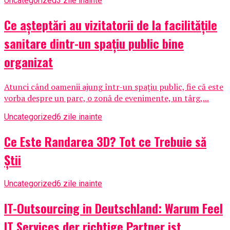
Uncategorized
3 zile inainte
Ce așteptări au vizitatorii de la facilitățile
sanitare dintr-un spațiu public bine
organizat
Atunci când oamenii ajung într-un spațiu public, fie că este
vorba despre un parc, o zonă de evenimente, un târg,...
Uncategorized
6 zile inainte
Ce Este Randarea 3D? Tot ce Trebuie să
Știi
Uncategorized
6 zile inainte
IT-Outsourcing in Deutschland: Warum Feel
IT Services der richtige Partner ist