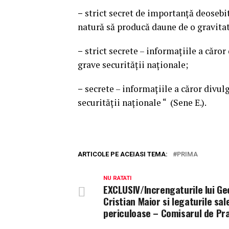
–
strict secret de importanţă deosebit
natură să producă daune de o gravitat
–
strict secrete – informaţiile a căro
grave securităţii naţionale;
–
secrete – informaţiile a căror divu
securităţii naţionale “ (Sene E.).
ARTICOLE PE ACEIASI TEMA:
PRIMA
NU RATATI
EXCLUSIV/Increngaturile lui G
Cristian Maior si legaturile sal
periculoase – Comisarul de Pr