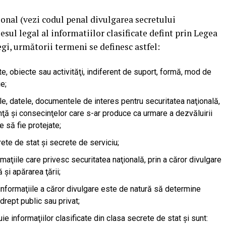
ional (vezi codul penal divulgarea secretului
lesul legal al informatiilor clasificate defint prin Legea
egi, următorii termeni se definesc astfel:
e, obiecte sau activităţi, indiferent de suport, formă, mod de
e;
iile, datele, documentele de interes pentru securitatea naţională,
anţă şi consecinţelor care s-ar produce ca urmare a dezvăluirii
e să fie protejate;
ete de stat şi secrete de serviciu;
maţiile care privesc securitatea naţională, prin a căror divulgare
 şi apărarea ţării;
 informaţiile a căror divulgare este de natură să determine
drept public sau privat;
ie informaţiilor clasificate din clasa secrete de stat şi sunt: