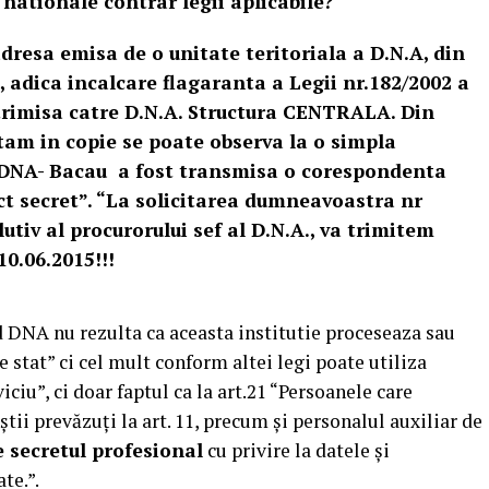
 nationale contrar legii aplicabile?
dresa emisa de o unitate teritoriala a D.N.A, din
, adica incalcare flagaranta a Legii nr.182/2002 a
 trimisa catre D.N.A. Structura CENTRALA. Din
tam in copie se poate observa la o simpla
i DNA- Bacau a fost transmisa o corespondenta
rict secret”. “La solicitarea dumneavoastra nr
lutiv al procurorului sef al D.N.A., va trimitem
0.06.2015!!!
d DNA nu rezulta ca aceasta institutie proceseaza sau
e stat” ci cel mult conform altei legi poate utiliza
iciu”, ci doar faptul ca la art.21 “Persoanele care
tii prevăzuţi la art. 11, precum şi personalul auxiliar de
 secretul profesional
cu privire la datele şi
te.”.