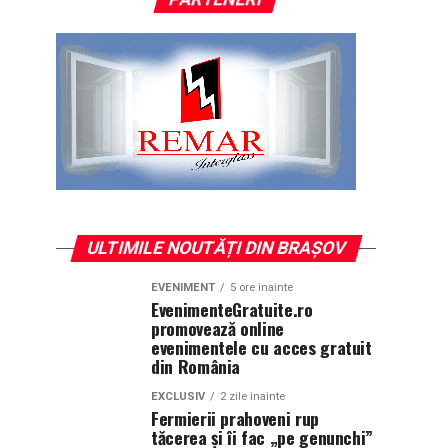
ULTIMILE NOUTĂȚI DIN BRAȘOV
EVENIMENT
5 ore inainte
EvenimenteGratuite.ro
promovează online
evenimentele cu acces gratuit
din România
EXCLUSIV
2 zile inainte
Fermierii prahoveni rup
tăcerea și îi fac „pe genunchi”