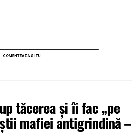
COMENTEAZA SI TU
up tăcerea și îi fac „pe
tii mafiei antigrindină –