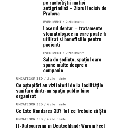
pe rachetiștii mafiei
antigrindină – Ziarul Incisiv de
Prahova
EVENIMENT
2 zile inainte
Laserul dentar – tratamente
stomatologice in care poate fi
utilizat si beneficiile pentru
pacienti
EVENIMENT
2 zile inainte
Sala de ședințe, spațiul care
spune multe despre o
companie
UNCATEGORIZED
2 zile inainte
Ce așteptări au vizitatorii de la facilitățile
sanitare dintr-un spațiu public bine
organizat
UNCATEGORIZED
6 zile inainte
Ce Este Randarea 3D? Tot ce Trebuie să Știi
UNCATEGORIZED
6 zile inainte
IT-Outsourcing in Deutschland: Warum Feel