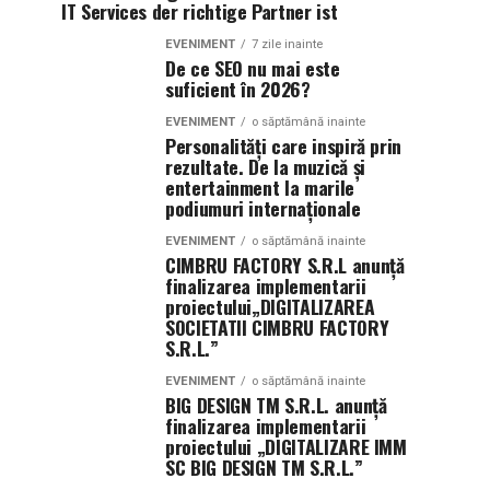
IT Services der richtige Partner ist
EVENIMENT
7 zile inainte
De ce SEO nu mai este
suficient în 2026?
EVENIMENT
o săptămână inainte
Personalități care inspiră prin
rezultate. De la muzică și
entertainment la marile
podiumuri internaționale
EVENIMENT
o săptămână inainte
CIMBRU FACTORY S.R.L anunţă
finalizarea implementarii
proiectului„DIGITALIZAREA
SOCIETATII CIMBRU FACTORY
S.R.L.”
EVENIMENT
o săptămână inainte
BIG DESIGN TM S.R.L. anunţă
finalizarea implementarii
proiectului „DIGITALIZARE IMM
SC BIG DESIGN TM S.R.L.”