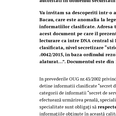
autoritati in domeniul securitatii
Va invitam sa descoperiti intr-o a
Bacau, care este anomalia la lege
informatiilor clasificate. Adresa
acest document pe care il prezen
lecturare ca intre DNA central s
clasificata, nivel secretizare “st
.0042/2015, in baza ordinului rezo
alaturat…”. Documentul este din 1
In prevederile OUG nr.43/2002 privin
detine informatii clasificate “secret d
categorii de informatii “secret de serv
efectuează urmărirea penală, specialiş
specialitate sunt obligaţi să
respecte
informaţiile obţinute în această calita