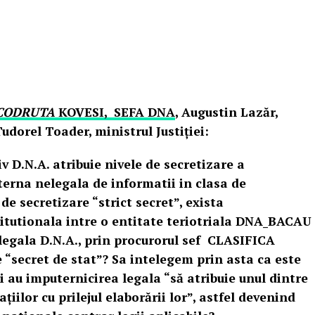
CODRUTA
KOVESI, SEFA DNA
, Augustin Lazăr,
udorel Toader, ministrul Justiției:
v D.N.A. atribuie nivele de secretizare a
nterna nelegala de informatii in clasa de
 de secretizare “strict secret”, exista
itutionala intre o entitate teriotriala DNA_BACAU
 legala D.N.A., prin procurorul sef CLASIFICA
e “secret de stat”? Sa intelegem prin asta ca este
ii au imputernicirea legala “să atribuie unul dintre
ţiilor cu prilejul elaborării lor”, astfel devenind