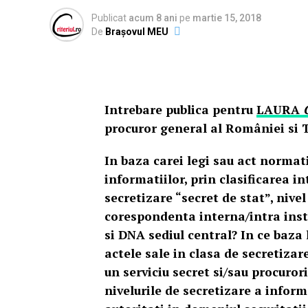
Publicat
acum 8 ani
pe
martie 15, 2018
De
Brașovul MEU
Intrebare publica pentru
LAURA
procuror general al României si T
In baza carei legi sau act normati
informatiilor, prin clasificarea i
secretizare “secret de stat”, nivel
corespondenta interna/intra inst
si DNA sediul central? In ce baza
actele sale in clasa de secretizar
un serviciu secret si/sau procuror
nivelurile de secretizare a informa