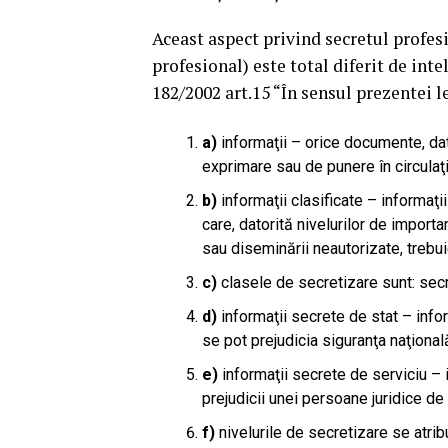
Aceast aspect privind secretul profes
profesional) este total diferit de inte
182/2002 art.15 “În sensul prezentei l
a)
informaţii – orice documente, dat
exprimare sau de punere în circulaţi
b)
informaţii clasificate – informaţ
care, datorită nivelurilor de import
sau diseminării neautorizate, trebui
c)
clasele de secretizare sunt: secr
d)
informaţii secrete de stat – infor
se pot prejudicia siguranţa naţională
e)
informaţii secrete de serviciu –
prejudicii unei persoane juridice de 
f)
nivelurile de secretizare se atribu