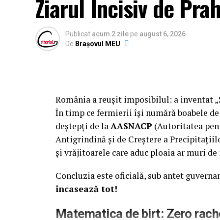
Ziarul Incisiv de Pra
Publicat
acum 2 zile
pe
august 6, 2026
De
Brașovul MEU
România a reușit imposibilul: a inventat 
În timp ce fermierii își numără boabele de
deștepți de la
AASNACP
(Autoritatea pen
Antigrindină și de Creștere a Precipitațiil
și vrăjitoarele care aduc ploaia ar muri de 
Concluzia este oficială, sub antet guvern
încasează tot!
Matematica de birt: Zero rac