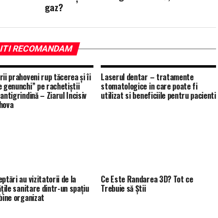
gaz?
ITI RECOMANDAM
ii prahoveni rup tăcerea și îi
Laserul dentar – tratamente
e genunchi” pe rachetiștii
stomatologice in care poate fi
antigrindină – Ziarul Incisiv
utilizat si beneficiile pentru pacienti
hova
ptări au vizitatorii de la
Ce Este Randarea 3D? Tot ce
ățile sanitare dintr-un spațiu
Trebuie să Știi
 bine organizat