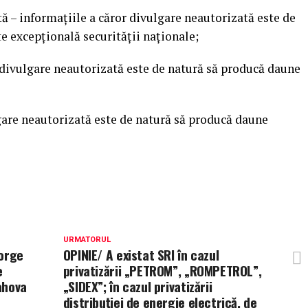
ă – informaţiile a căror divulgare neautorizată este de
e excepţională securităţii naţionale;
r divulgare neautorizată este de natură să producă daune
lgare neautorizată este de natură să producă daune
URMATORUL
eorge
OPINIE/ A existat SRI în cazul
e
privatizării „PETROM”, „ROMPETROL”,
ahova
„SIDEX”; în cazul privatizării
distribuției de energie electrică, de