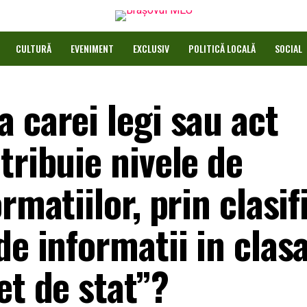
CULTURĂ
EVENIMENT
EXCLUSIV
POLITICĂ LOCALĂ
SOCIAL
 carei legi sau act
tribuie nivele de
rmatiilor, prin clasif
de informatii in clas
et de stat”?