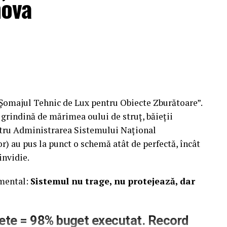
hova
„Șomajul Tehnic de Lux pentru Obiecte Zburătoare”.
 grindină de mărimea oului de struț, băieții
tru Administrarea Sistemului Național
or) au pus la punct o schemă atât de perfectă, încât
invidie.
amental:
Sistemul nu trage, nu protejează, dar
hete = 98% buget executat. Record