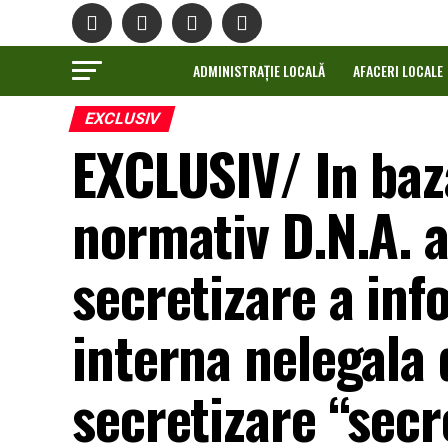
ADMINISTRAȚIE LOCALĂ
AFACERI LOCALE
EXCLUSIV
EXCLUSIV/ In baza
normativ D.N.A. a
secretizare a info
interna nelegala 
secretizare “secr