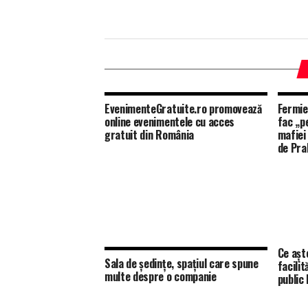
EvenimenteGratuite.ro promovează
Fermier
online evenimentele cu acces
fac „p
gratuit din România
mafiei 
de Pra
Ce aște
Sala de ședințe, spațiul care spune
facilit
multe despre o companie
public