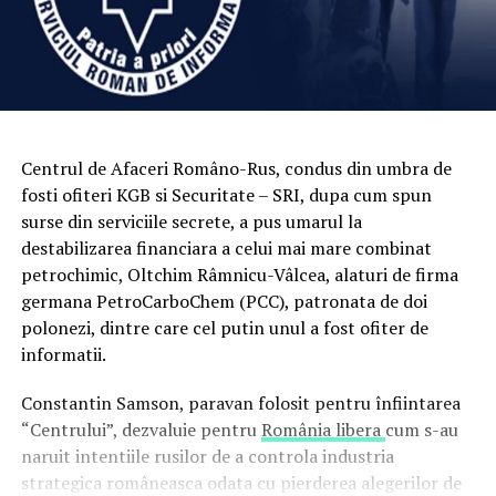
Centrul de Afaceri Româno-Rus, condus din umbra de
fosti ofiteri KGB si Securitate – SRI, dupa cum spun
surse din serviciile secrete, a pus umarul la
destabilizarea financiara a celui mai mare combinat
petrochimic, Oltchim Râmnicu-Vâlcea, alaturi de firma
germana PetroCarboChem (PCC), patronata de doi
polonezi, dintre care cel putin unul a fost ofiter de
informatii.
Constantin Samson, paravan folosit pentru înfiintarea
“Centrului”, dezvaluie pentru
România libera
cum s-au
naruit intentiile rusilor de a controla industria
strategica româneasca odata cu pierderea alegerilor de