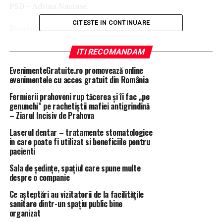
PSD – Adrian Nastase.
CITESTE IN CONTINUARE
România Liberă a publicat o serie de dezvăluiri
despre
Centrul de Afaceri Româno-Rus, condus din
umbră de foşti ofiţeri KGB şi Securitate-SRI, care au
ITI RECOMANDAM
pus umărul la falimentarea petrochimiei
EvenimenteGratuite.ro promovează online
româneşti.
Între ofiţerii de informaţii români care au
evenimentele cu acces gratuit din România
sprijinit activităţile subterane ale „Centrului” figurează
Fermierii prahoveni rup tăcerea și îi fac „pe
şi fostul şef al SRI Prahova, Corneliu Păltânea.
genunchi” pe rachetiștii mafiei antigrindină
– Ziarul Incisiv de Prahova
Între oamenii politici figurează nume grele precum Ion
Laserul dentar – tratamente stomatologice
Iliescu ( fost preşedinte), Ioan Talpeş ( fos şef al
in care poate fi utilizat si beneficiile pentru
administraţiei prezidenţiale), Mitică Honciu ( fost şef al
pacienti
protocolului prezidenţial), foştii consilierii prezidenţiali
Sala de ședințe, spațiul care spune multe
Şerban Nicolae, Corina Creţu, Emil Cico Dumitrescu,
despre o companie
Dumitru Iliescu sau fostul şef al SPP, gen Gabriel Nagy.
Din partea Guvernului, Samson spune că avea sprijin
Ce așteptări au vizitatorii de la facilitățile
sanitare dintr-un spațiu public bine
total de la premierul de atunci Adrian Năstase, prin
organizat
ministrul Industriilor, Dan Ioan Popescu. Dezvăluirile lui