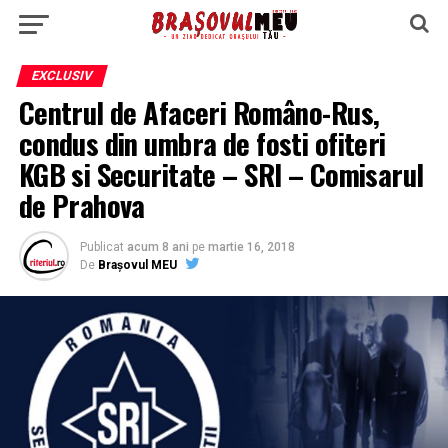
EXCLUSIV
Centrul de Afaceri Româno-Rus,
condus din umbra de fosti ofiteri
KGB si Securitate – SRI – Comisarul
de Prahova
Publicat
acum 8 ani
pe
martie 16, 2018
De
Brașovul MEU