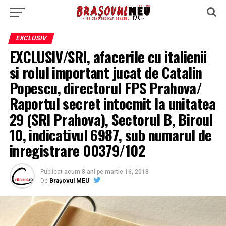
EXCLUSIV
EXCLUSIV/SRI, afacerile cu italienii
si rolul important jucat de Catalin
Popescu, directorul FPS Prahova/
Raportul secret intocmit la unitatea
29 (SRI Prahova), Sectorul B, Biroul
10, indicativul 6987, sub numarul de
inregistrare 00379/102
Publicat
acum 8 ani
pe
martie 16, 2018
De
Brașovul MEU