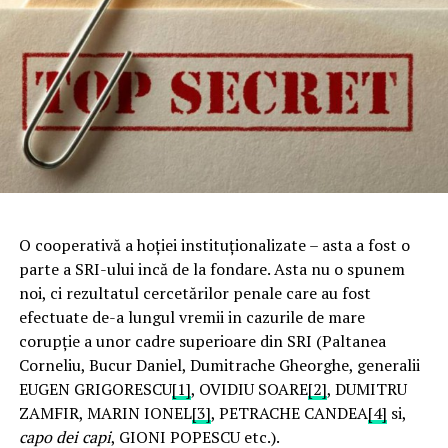
O cooperativă a hoţiei instituţionalizate – asta a fost o
parte a SRI-ului incă de la fondare. Asta nu o spunem
noi, ci rezultatul cercetărilor penale care au fost
efectuate de-a lungul vremii in cazurile de mare
corupţie a unor cadre superioare din SRI (Paltanea
Corneliu, Bucur Daniel, Dumitrache Gheorghe, generalii
EUGEN GRIGORESCU
[1]
, OVIDIU SOARE
[2]
, DUMITRU
ZAMFIR, MARIN IONEL
[3]
, PETRACHE CANDEA
[4]
si,
capo dei capi
, GIONI POPESCU etc.).