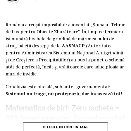
este pozitionat in centrul unei ample retele a lumii
mafiote din acea tara. In treacat sa mai spunem ca firma
lui Popescu, SUPER BET, a beneficiat de un contract de
România a reușit imposibilul: a inventat „Șomajul Tehnic
comodat de la ITALIA INTERMED, proprietatea fratilor
de Lux pentru Obiecte Zburătoare”. În timp ce fermierii
Pileri, care, cu o alta firma – asociata cu compania “3 I”,
își numără boabele de grindină de mărimea oului de
tot a lor – a concesionat, cum va spuneam, Hipodromul.
struț, băieții deștepți de la
AASNACP
(Autoritatea
pentru Administrarea Sistemului Național Antigrindină
Pe partea de gunoaie (gropi ecologice, colectare,
și de Creștere a Precipitațiilor) au pus la punct o schemă
reciclare), avem o increngatura stufoasa. Unul din
atât de perfectă, încât și vrăjitoarele care aduc ploaia ar
personajele bizare este Victor Dombrovschi.
muri de invidie.
Plecat din țară între 1977-1994, a venit cu bani din
Concluzia este oficială, sub antet guvernamental:
Australia. A controlat Gaz Vest, care distribuia gaz (de la
Sistemul nu trage, nu protejează, dar încasează tot!
Romgaz) în 35 de localități. Un alt biznis de-al său a fost
salubrizarea, asociat fiind cu frații Sergio și Giuseppe
Matematica de birt: Zero rachete =
Pileri – cercetați în Palermo pentru asociere de tip
mafiot și spălare de bani.
98% buget executat. Record mondial
de „mers în gol” pe bani publici
CITESTE IN CONTINUARE
Pe de alta parte, dar în aceeasi ordine de idei, in