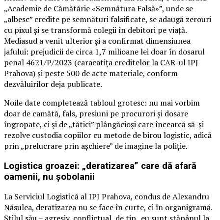
„Academie de Cămătărie «Semnătura Falsă»”, unde se
„albesc” credite pe semnături falsificate, se adaugă zerouri
cu pixul și se transformă colegii în debitori pe viață.
Mediasud a venit ulterior și a confirmat dimensiunea
jafului: prejudicii de circa 1,7 milioane lei doar în dosarul
penal 4621/P/2023 (caracatița creditelor la CAR-ul IPJ
Prahova) și peste 500 de acte materiale, conform
dezvăluirilor deja publicate.
Noile date completează tabloul grotesc: nu mai vorbim
doar de camătă, fals, presiuni pe procurori și dosare
îngropate, ci și de „tătici” plângăcioși care încearcă să-și
rezolve custodia copiilor cu metode de birou logistic, adică
prin „prelucrare prin așchiere” de imagine la poliție.
Logistica groazei: „deratizarea” care dă afară
oamenii, nu șobolanii
La Serviciul Logistică al IPJ Prahova, condus de Alexandru
Năsulea, deratizarea nu se face în curte, ci în organigramă.
Stilul său – agresiv, conflictual, de tip „eu sunt stăpânul la