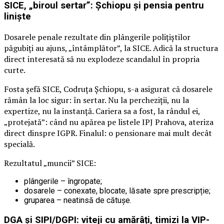
SICE, „biroul sertar”: Șchiopu și pensia pentru
liniște
Dosarele penale rezultate din plângerile polițiștilor
păgubiți au ajuns, „întâmplător”, la SICE. Adică la structura
direct interesată să nu explodeze scandalul în propria
curte.
Fosta șefă SICE, Codruța Șchiopu, s-a asigurat că dosarele
rămân la loc sigur: în sertar. Nu la percheziții, nu la
expertize, nu la instanță. Cariera sa a fost, la rândul ei,
„protejată”: când nu apărea pe listele IPJ Prahova, ateriza
direct dinspre IGPR. Finalul: o pensionare mai mult decât
specială.
Rezultatul „muncii” SICE:
plângerile – îngropate;
dosarele – conexate, blocate, lăsate spre prescripție;
gruparea – neatinsă de cătușe.
DGA și SIPI/DGPI: viteji cu amărâți, timizi la VIP-