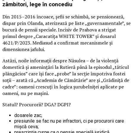
zâmbitori, lege în concediu
Din 2015–2016 încoace, șefii se schimbă, se pensionează,
dispar prin Olanda, aterizează pe liste „guvernamentale”, se
bucură de pensii speciale. Incisiv de Prahova a strigat
primul despre „Caracatița WHITE TOWER” și dosarul
4621/P/2023. Mediasud a confirmat mecanismele și
dimensiunea jafului.
Astăzi, noile informații despre Năsulea – de la violență
domestică și amenințări la Rutieră până la episodul „tăticul
plângăcios” care își face „probe” la secție împotriva fostei
soții – arată că „Academia de Cămătărie” are și „Grădiniță de
cadre”: oameni crescuți în logica șurubelniței aplicate pe
oameni, nu pe mașini.
Statul? Procurorii? DGA? DGPI?
dosarele zac;
presiunile se fac nu pe infractori, ci pe procurorii care
mișcă ceva;
prescripția curge ca o pensie specială juridică.