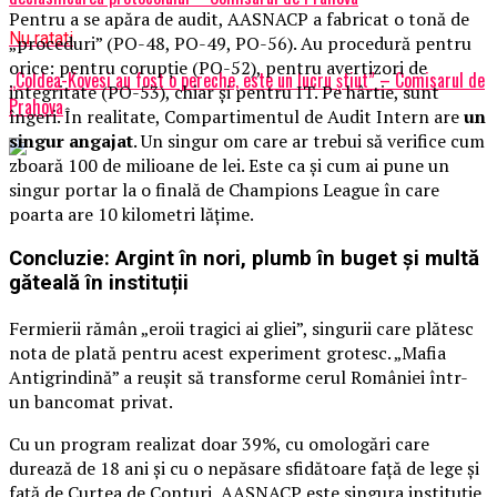
Pentru a se apăra de audit, AASNACP a fabricat o tonă de
Nu ratati
„proceduri” (PO-48, PO-49, PO-56). Au procedură pentru
orice: pentru corupție (PO-52), pentru avertizori de
„Coldea-Kovesi au fost o pereche, este un lucru ştiut” – Comisarul de
integritate (PO-53), chiar și pentru IT. Pe hârtie, sunt
Prahova
îngeri. În realitate, Compartimentul de Audit Intern are
un
singur angajat
. Un singur om care ar trebui să verifice cum
zboară 100 de milioane de lei. Este ca și cum ai pune un
singur portar la o finală de Champions League în care
poarta are 10 kilometri lățime.
Concluzie: Argint în nori, plumb în buget și multă
găteală în instituții
Fermierii rămân „eroii tragici ai gliei”, singurii care plătesc
nota de plată pentru acest experiment grotesc. „Mafia
Antigrindină” a reușit să transforme cerul României într-
un bancomat privat.
Cu un program realizat doar 39%, cu omologări care
durează de 18 ani și cu o nepăsare sfidătoare față de lege și
față de Curtea de Conturi, AASNACP este singura instituție