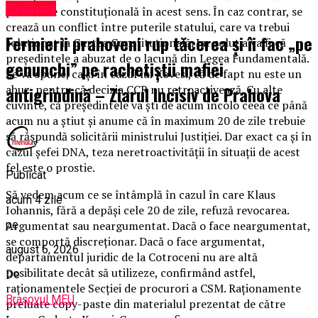
Exclusiv
prevedere constituțională în acest sens. În caz contrar, se
crează un conflict între puterile statului, care va trebui
Fermierii prahoveni rup tăcerea și îi fac „pe
soluționat la Curtea Constituțională. Iar soluția va fi că
președintele a abuzat de o lacună din Legea Fundamentală.
genunchi” pe rachetiștii mafiei
Se va spune, ca și în cazul lui Kovesi, că de fapt nu este un
antigrindină – Ziarul Incisiv de Prahova
abuz, pentru că decizia CCR nu retroactivează. Cu alte
cuvinte, că președintele va ști de acum încolo ceea ce până
acum nu a știut și anume că în maximum 20 de zile trebuie
să răspundă solicitării ministrului Justiției. Dar exact ca și în
cazul șefei DNA, teza neretroactivității în situații de acest
fel este o prostie.
Publicat
Să vedem acum ce se întâmplă în cazul în care Klaus
acum 4 zile
Iohannis, fără a depăși cele 20 de zile, refuză revocarea.
pe
Argumentat sau neargumentat. Dacă o face neargumentat,
se comportă discreționar. Dacă o face argumentat,
august 6, 2026
departamentul juridic de la Cotroceni nu are altă
posibilitate decât să utilizeze, confirmând astfel,
De
raționamentele Secției de procurori a CSM. Raționamente
Brașovul MEU
preluate copy-paste din materialul prezentat de către