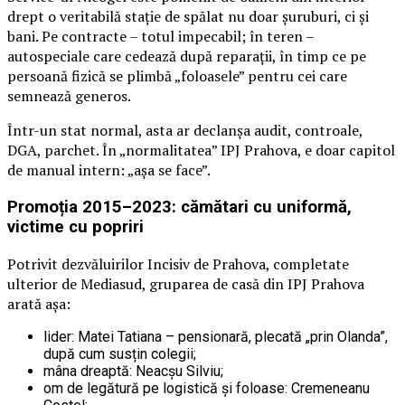
drept o veritabilă stație de spălat nu doar șuruburi, ci și
bani. Pe contracte – totul impecabil; în teren –
autospeciale care cedează după reparații, în timp ce pe
persoană fizică se plimbă „foloasele” pentru cei care
semnează generos.
Într-un stat normal, asta ar declanșa audit, controale,
DGA, parchet. În „normalitatea” IPJ Prahova, e doar capitol
de manual intern: „așa se face”.
Promoția 2015–2023: cămătari cu uniformă,
victime cu popriri
Potrivit dezvăluirilor Incisiv de Prahova, completate
ulterior de Mediasud, gruparea de casă din IPJ Prahova
arată așa:
lider: Matei Tatiana – pensionară, plecată „prin Olanda”,
după cum susțin colegii;
mâna dreaptă: Neacșu Silviu;
om de legătură pe logistică și foloase: Cremeneanu