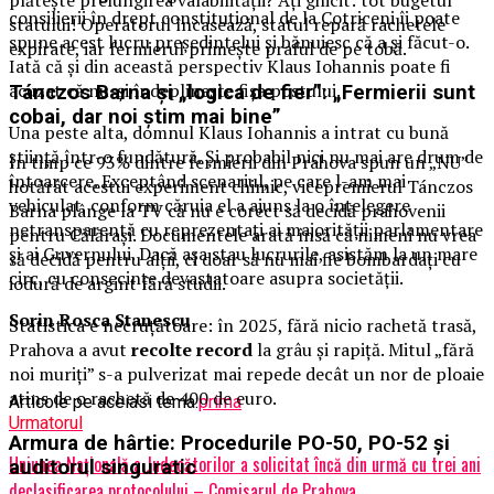
consilierii în drept constituțional de la Cotriceni îi poate
statului! Operatorul încasează, statul repară rachetele
spune acest lucru președintelui și bănuiesc că a și făcut-o.
expirate, iar fermierul primește praful de pe tobă.
Iată că și din această perspectiv Klaus Iohannis poate fi
acuzat că nu-și îndeplinește fișa postului.
Tánczos Barna și „logica de fier”: „Fermierii sunt
cobai, dar noi știm mai bine”
Una peste alta, domnul Klaus Iohannis a intrat cu bună
știință într-o fundătură. Și probabil nici nu mai are drum de
În timp ce 93% dintre fermierii din Prahova spun un „NU”
întoarcere. Exceptând scenariul, pe care l-am mai
hotărât acestui experiment chimic, vicepremierul Tánczos
vehiculat, conform căruia el a ajuns la o înțelegere
Barna plânge la TV că nu e corect să decidă prahovenii
netransparentă cu reprezentați ai majorității parlamentare
pentru Călărași. Documentele arată însă că nimeni nu vrea
și ai Guvernului. Dacă așa stau lucrurile, asistăm la un mare
să decidă pentru alții, ci doar să nu mai fie bombardați cu
circ, cu consecințe devastatoare asupra societății.
iodură de argint fără studii.
Sorin Rosca Stanescu
Statistica e necruțătoare: în 2025, fără nicio rachetă trasă,
Prahova a avut
recolte record
la grâu și rapiță. Mitul „fără
noi muriți” s-a pulverizat mai repede decât un nor de ploaie
atins de o rachetă de 400 de euro.
Articole pe aceiasi tema:
prima
Urmatorul
Armura de hârtie: Procedurile PO-50, PO-52 și
Uniunea Naţională a Judecătorilor a solicitat încă din urmă cu trei ani
auditorul singuratic
declasificarea protocolului – Comisarul de Prahova