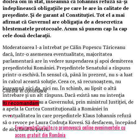
doilea om în stat, înseamnă că Iohannis refuză să-și
îndeplinească obligațiile pe care le are în calitate de
președinte. Și de garant al Constituției. Tot el a mai
afirmat că Guvernul are obligația de a desecretiza
blestematele protocoale. Acum să punem cap la cap
cele două declarații.
Moderatoarea l-a întrebat pe Călin Popescu Tăriceanu
dacă, într-o asemenea eventualitate, majoritatea
parlamentară are în vedere suspendarea și apoi demiterea
președintelui României. Președintele Senatului a răspuns
printr-o eschivă. În sensul că, până în prezent, nu s-a luat
în calcul această soluție. Ceea ce, să recunoaștem, nu
înseamnă nici da, nici nu. În schimb, au lipsit o altă
Citeste in continuare
întrebare și un alt răspuns. Dacă există sau nu intenția
Parlamentului sau a Guvernului, prin ministrul Justiției, de
Iti recomandam
a apela la Curtea Constituțională a României în
eventualitatea în care președintele Klaus Iohannis refuză
să o revoce pe Laura Codruța Kovesi. Să desfacem, începând
EvenimenteGratuite.ro promovează online evenimentele cu
de aici, firul în patru.
acces gratuit din România