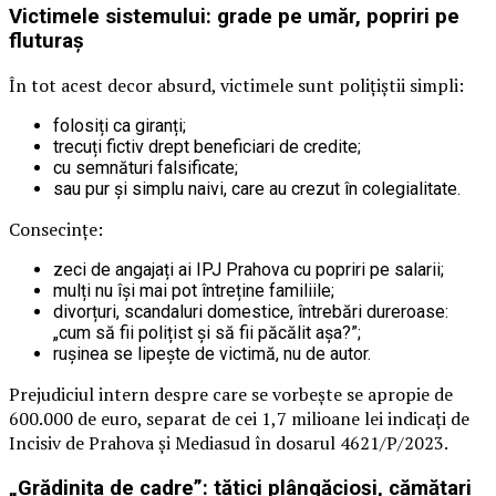
Victimele sistemului: grade pe umăr, popriri pe
fluturaș
În tot acest decor absurd, victimele sunt polițiștii simpli:
folosiți ca giranți;
trecuți fictiv drept beneficiari de credite;
cu semnături falsificate;
sau pur și simplu naivi, care au crezut în colegialitate.
Consecințe:
zeci de angajați ai IPJ Prahova cu popriri pe salarii;
mulți nu își mai pot întreține familiile;
divorțuri, scandaluri domestice, întrebări dureroase:
„cum să fii polițist și să fii păcălit așa?”;
rușinea se lipește de victimă, nu de autor.
Prejudiciul intern despre care se vorbește se apropie de
600.000 de euro, separat de cei 1,7 milioane lei indicați de
Incisiv de Prahova și Mediasud în dosarul 4621/P/2023.
„Grădinița de cadre”: tătici plângăcioși, cămătari