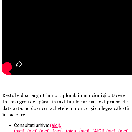
Restul e doar argint în nori, plumb în minciuni și o tăcere
tot mai greu de apărat în instituțiile care au fost prinse, de
data asta, nu doar cu rachetele în nori, ci și cu legea călcată
în picioare.
Consultati arhiva:
(aici),
(aici),
(aici),
(aici),
(aici),
(aici),
(aici),
(AICI),
(aic),
(aici),