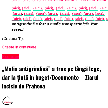
(aici),
(aici),
(aici),
(aici),
(aici),
(aici),
(aici),
(aici),
(aici
(aici)
,
(aici),
(aici),
(aici),
(aici),
(aici),
(aici),
(aici),
(aici),
(aici),
(aici),
(aici),
(aici),
(aici),
(aici),
(aici),
(aici),
(
antigrindină a fost o mafie transpartinică! Vom
reveni.
(Cristina T.).
Citeste in continuare
Exclusiv
„Mafia antigrindină” a tras pe lângă lege,
dar la țintă în buget/Documente – Ziarul
Incisiv de Prahova