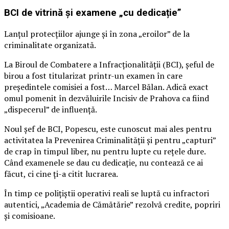
BCI de vitrină și examene „cu dedicație”
Lanțul protecțiilor ajunge și în zona „eroilor” de la
criminalitate organizată.
La Biroul de Combatere a Infracționalității (BCI), șeful de
birou a fost titularizat printr-un examen în care
președintele comisiei a fost… Marcel Bălan. Adică exact
omul pomenit în dezvăluirile Incisiv de Prahova ca fiind
„dispecerul” de influență.
Noul șef de BCI, Popescu, este cunoscut mai ales pentru
activitatea la Prevenirea Criminalității și pentru „capturi”
de crap în timpul liber, nu pentru lupte cu rețele dure.
Când examenele se dau cu dedicație, nu contează ce ai
făcut, ci cine ți-a citit lucrarea.
În timp ce polițiștii operativi reali se luptă cu infractori
autentici, „Academia de Cămătărie” rezolvă credite, popriri
și comisioane.