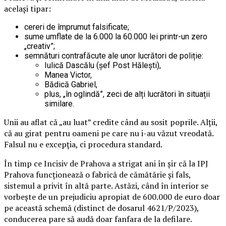
același tipar:
cereri de împrumut falsificate;
sume umflate de la 6.000 la 60.000 lei printr-un zero
„creativ”;
semnături contrafăcute ale unor lucrători de poliție:
Iulică Dascălu (șef Post Hălești),
Manea Victor,
Bădică Gabriel,
plus, „în oglindă”, zeci de alți lucrători în situații
similare.
Unii au aflat că „au luat” credite când au sosit poprile. Alții,
că au girat pentru oameni pe care nu i-au văzut vreodată.
Falsul nu e excepția, ci procedura standard.
În timp ce Incisiv de Prahova a strigat ani în șir că la IPJ
Prahova funcționează o fabrică de cămătărie și fals,
sistemul a privit în altă parte. Astăzi, când în interior se
vorbește de un prejudiciu apropiat de 600.000 de euro doar
pe această schemă (distinct de dosarul 4621/P/2023),
conducerea pare să audă doar fanfara de la defilare.