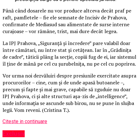
Până când dosarele nu vor produce altceva decât praf pe
raft, pamfletele – fie ele semnate de Incisiv de Prahova,
confirmate de Mediasud sau alimentate de surse interne
curajoase – vor rămâne, trist, mai dure decât legea.
La IPJ Prahova, „Siguranță și încredere” pare valabil doar
între cămătari, nu între stat și cetățean. Iar în „Grădinița
de cadre”, tăticii plâng la secție, copiii fug de ei, iar sistemul
îl ține de mână pe cel cu șurubelnița, nu pe cel cu poprirea.
Vor urma noi dezvăluiri despre presiunile exercitate asupra
procurorilor – cine, cum și de unde apasă butoanele –,
precum și fapte și mai grave, capabile să zguduie nu doar
IPJ Prahova, ci și alte structuri așa-zis de „intelligence”,
unde informația se ascunde sub birou, nu se pune în slujba
legii. Vom reveni. (Cristina T.).
Citeste in continuare
Exclusiv