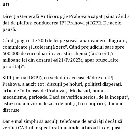
uri
Direcția Generală Anticorupție Prahova a săpat până când a
dat de plafon: conducerea IPJ Prahova și IGPR. De acolo,
pauză.
Când șpaga este 200 de lei pe șosea, apar camere, flagrant,
comunicate și „toleranță zero”. Când prejudiciul sare spre
600.000 de euro doar în această schemă (fără cei 1,7
milioane lei din dosarul 4621/P/2023), apar brusc „alte
priorități”.
SIPI (actual DGPI), cu sediul în aceeași clădire cu IPJ
Prahova, a auzit tot: discuții pe holuri, polițiști disperați,
articole în Incisiv de Prahova și Mediasud, nume,
mecanisme, perioade. Dacă se verifica serios „de la început”,
astăzi nu am vorbi de zeci de polițiști cu popriri și familii
distruse.
Dar e mai simplu să asculți telefoane de amărâți decât să
verifici CAR-ul inspectoratului unde ai biroul la doi pași.