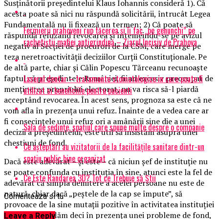
Susținătorii președintelui Klaus Iohannis consideră 1). Că
acesta poate să nici nu răspundă solicitării, întrucât Legea
Fundamentală nu îi fixează un termen; 2) Că poate să
Fermierii prahoveni rup tăcerea și îi fac „pe genunchi” pe
răspundă refuzând revocarea și întemeindu-se pe avizul
rachetiștii mafiei antigrindină – Ziarul Incisiv de Prahova
negativ al Secției de procurori de la CSM, care merge pe
teza neretroactivității deciziilor Curții Constituționale. Pe
de altă parte, chiar și Călin Popescu Tărceanu recunoaște
Laserul dentar – tratamente stomatologice in care poate fi
faptul că președintele României, fiind excesiv preocupat de
menținerea propriului electorat, nu va risca să-l piardă
utilizat si beneficiile pentru pacienti
acceptând revocarea. În acest sens, prognoza sa este că ne
vom afla în prezența unui refuz. Înainte de a vedea care ar
fi consecințele unui refuz ori a amânării sine die a unei
Sala de ședințe, spațiul care spune multe despre o companie
decizii a președintelui, este util să insistăm asupra unei
chestiuni de fond.
Ce așteptări au vizitatorii de la facilitățile sanitare dintr-un
spațiu public bine organizat
Dacă este adevărat – și este – că niciun șef de instituție nu
se poate confunda cu instituția în sine, atunci este la fel de
Ce Este Randarea 3D? Tot ce Trebuie să Știi
adevărat că simpla demitere a acelei persoane nu este de
natură, chiar dacă „peștele de la cap se împute”, să
Comenteaza si tu
provoace de la sine mutații pozitive în activitatea instituției
în cauză. Ne aflăm deci în prezența unei probleme de fond,
Leave a Reply