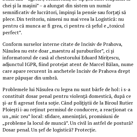
chei și la mașini” – a alungat din sistem un număr
semnificativ de lucrători, împinși la pensie sau forțați să
plece. Din teritoriu, nimeni nu mai vrea la Logistică: nu
pentru că munca ar fi grea, ci pentru că șeful e „toxicul
perfect”.
Conform surselor interne citate de Incisiv de Prahova,
Năsulea nu este doar „maestru al șuruburilor”, ci și
informatorul de casă al chestorului Eduard Mirițescu,
adjunctul IGPR, fiind protejat atent de Marcel Bălan, nume
care apare recurent în anchetele Incisiv de Prahova drept
mare păpușar din umbră.
Problemele lui Năsulea cu legea nu sunt bârfe de hol: i s-a
constituit dosar penal pentru violență domestică, după ce
și-ar fi agresat fosta soție. Când polițiștii de la Biroul Rutier
Ploiești i-au reținut permisul de conducere, a reacționat ca
un „mic zeu” local: sfidare, amenințări, promisiuni de
„probleme la locul de muncă”. Un civil în astfel de postură?
Dosar penal. Un șef de logistică? Protecție.