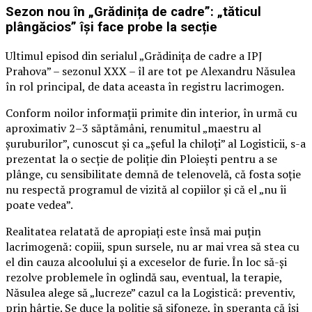
Sezon nou în „Grădinița de cadre”: „tăticul
plângăcios” își face probe la secție
Ultimul episod din serialul „Grădinița de cadre a IPJ
Prahova” – sezonul XXX – îl are tot pe Alexandru Năsulea
în rol principal, de data aceasta în registru lacrimogen.
Conform noilor informații primite din interior, în urmă cu
aproximativ 2–3 săptămâni, renumitul „maestru al
șuruburilor”, cunoscut și ca „șeful la chiloți” al Logisticii, s-a
prezentat la o secție de poliție din Ploiești pentru a se
plânge, cu sensibilitate demnă de telenovelă, că fosta soție
nu respectă programul de vizită al copiilor și că el „nu îi
poate vedea”.
Realitatea relatată de apropiați este însă mai puțin
lacrimogenă: copiii, spun sursele, nu ar mai vrea să stea cu
el din cauza alcoolului și a exceselor de furie. În loc să-și
rezolve problemele în oglindă sau, eventual, la terapie,
Năsulea alege să „lucreze” cazul ca la Logistică: preventiv,
prin hârtie. Se duce la poliție să sifoneze, în speranța că își