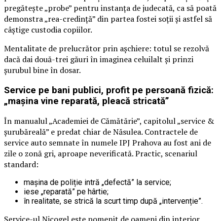
pregătește „probe” pentru instanța de judecată, ca să poată
demonstra „rea-credință” din partea fostei soții și astfel să
câștige custodia copiilor.
Mentalitate de prelucrător prin așchiere: totul se rezolvă
dacă dai două-trei găuri în imaginea celuilalt și prinzi
șurubul bine în dosar.
Service pe bani publici, profit pe persoană fizică:
„mașina vine reparată, pleacă stricată”
În manualul „Academiei de Cămătărie”, capitolul „service &
șurubăreală” e predat chiar de Năsulea. Contractele de
service auto semnate în numele IPJ Prahova au fost ani de
zile o zonă gri, aproape neverificată. Practic, scenariul
standard:
mașina de poliție intră „defectă” la service;
iese „reparată” pe hârtie;
în realitate, se strică la scurt timp după „intervenție”.
Service-ul Nicogel este pomenit de oameni din interior