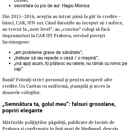
Costel;
secretara cu pix de aur: Hagiu Monica.
Din 2015–2016, aceștia au intrat până la gât în credite –
bănci, CAR, IFN-uri. Când datoriile au început să-i sufoce,
au trecut la „next level”: au „convins” colegi să facă
împrumuturi la CAR IPJ Prahova, servind povești
lacrimogene:
„am probleme grave de sănătate”;
„trebuie să iau repede o casă / o mașină”;
„mă ajuți acum, îți plătesc eu ratele, nu rămâi cu nimic pe
cap”.
Banii? Folosiți strict personal și pentru acoperit alte
credite. Un Caritas cu uniformă, ștampilă și acces la
dosarele colegilor.
„Semnătura ta, golul meu”: falsuri grosolane,
popriri elegante
Mărturiile polițiștilor păgubiți, publicate de Incisiv de
Prahova și confirmate în linii mari de Mediasud, descriu