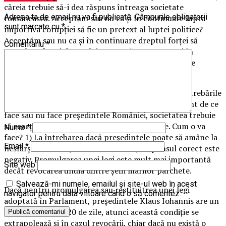
căreia trebuie să-i dea răspuns întreaga societate
Adresa ta de email nu va fi publicată.
Câmpurile obligatorii
românească. Acceptăm sau nu ca și în continuare lupta
sunt marcate cu
*
împotriva corupției să fie un pretext al luptei politice?
Acceptăm sau nu ca și în continuare dreptul forței să
Comentariu
*
prevaleze forței dreptului? Acceptăm sau nu ca și în
continuare drepturile și libertățile fundamentale ale
cetățeanului să rămână neprotejate?
Să vedem care este consecința dacă răspunsul la întrebările
de mai sus este negativ. În această situație, indiferent de ce
face sau nu face președintele României, societatea trebuie
să reacționeze protejându-și interesele vitale. Cum o va
Nume
*
face? 1) La întrebarea dacă președintele poate să amâne la
Email
*
nesfârșit o decizie, în cazul revocării, răspunsul corect este
negativ. Promulgarea unei legi este mult mai importantă
Site web
decât revocarea unuia dintre șefii marilor parchete.
Salvează-mi numele, emailul și site-ul web în acest
Dacă pentru promulgarea sau restituitrea unei legi
navigator pentru data viitoare când o să comentez.
adoptată în Parlament, președintele Klaus Iohannis are un
termen limită de 20 de zile, atunci această condiție se
extrapolează și în cazul revocării, chiar dacă nu există o