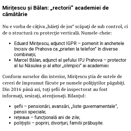
Mirițescu și Bălan: „rectorii” academiei de
cămătărie
Nu e vorba de câțiva „băieți de jos” scăpați de sub control, ci
de o structură cu protecție verticală. Numele-cheie:
Eduard Mirițescu, adjunct IGPR – pomenit în anchetele
Incisiv de Prahova ca „prieten la telefon” în diverse
combinații;
Marcel Bălan, adjunct al șefului IPJ Prahova – protector
al lui Năsulea și al altor „olimpici” ai academiei.
Conform surselor din interior, Mirițescu știa de sutele de
cereri de împrumut făcute pe numele polițiștilor păgubiți.
Din 2016 până azi, toți șefii de inspectorat au fost
informați, sesizați, atenționați. Bilanțul:
șefii – pensionări, avansări, „liste guvernamentale”,
pensii speciale;
rețeaua – funcțională ani de zile;
polițiștii – popriri, divorțuri, familii prăbușite.