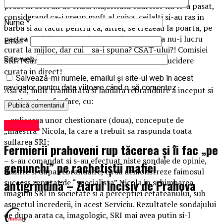
prost in acel an de criza. Majoritatii cadrelor nu le-a pasat,
considerand ca-i vreun moft al cuiva, ceilalti si-au ras in
Nume
*
barba si au tacut pentru ca, altfel, se trezeau la poarta, pe
partea cealalta a ei. Cativa si-au dat seama ca nu-i lucru
Email
*
curat la mijloc, dar cui sa-i spuna? CSAT-ului?! Comisiei
Site web
SRI?! Curtii de Conturi?! Sa fim seriosi, era sinucidere
curata in direct!
Salvează-mi numele, emailul și site-ul web în acest
navigator pentru data viitoare când o să comentez.
Asa ca, mult trambitata si laudata rebranduire a inceput si
continuat en fanfare, cu:
– aplicarea unor chestionare (doua), concepute de
Exclusiv
„maestra” Nicola, la care a trebuit sa raspunda toata
suflarea SRI;
Fermierii prahoveni rup tăcerea și îi fac „pe
– s-au comandat si s-au efectuat niste sondaje de opinie,
genunchi” pe rachetiștii mafiei
inainte si dupa rebranduire, ca sa demonstreze faimosul
antigrindină – Ziarul Incisiv de Prahova
success reputat de “specialista” Nicola in schimbarea
imaginii SRI in societate si a perceptiei cetateanului, sub
aspectul increderii, in acest Serviciu. Rezultatele sondajului
de dupa arata ca, imagologic, SRI mai avea putin si-l