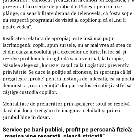
prezentat la o secție de poliție din Ploiești pentru a se
plânge, cu sensibilitate demnă de telenovelă, că fosta soție
nu respectă programul de vizită al copiilor și că el „nu îi
poate vedea”.
Realitatea relatată de apropiați este însă mai puțin
lacrimogenă: copiii, spun sursele, nu ar mai vrea să stea cu
el din cauza alcoolului și a exceselor de furie. În loc să-și
rezolve problemele în oglindă sau, eventual, la terapie,
Năsulea alege să „lucreze” cazul ca la Logistică: preventiv,
prin hârtie. Se duce la poliție să sifoneze, în speranța că își
pregătește „probe” pentru instanța de judecată, ca să poată
demonstra „rea-credință” din partea fostei soții și astfel să
câștige custodia copiilor.
Mentalitate de prelucrător prin așchiere: totul se rezolvă
dacă dai două-trei găuri în imaginea celuilalt și prinzi
șurubul bine în dosar.
Service pe bani publici, profit pe persoană fizică:
„mașina vine reparată, pleacă stricată”