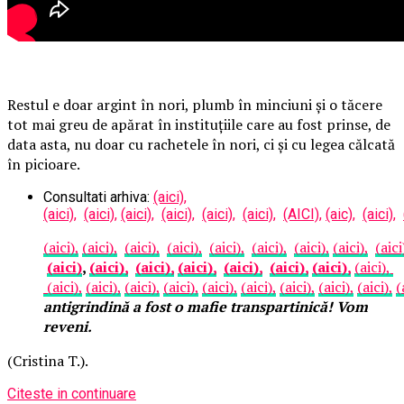
Restul e doar argint în nori, plumb în minciuni și o tăcere
tot mai greu de apărat în instituțiile care au fost prinse, de
data asta, nu doar cu rachetele în nori, ci și cu legea călcată
în picioare.
Consultati arhiva:
(aici),
(aici),
(aici),
(aici),
(aici),
(aici),
(aici),
(AICI),
(aic),
(aici),
(aici),
(aici),
(aici),
(aici),
(aici),
(aici),
(aici),
(aici),
(aici
(aici)
,
(aici),
(aici),
(aici),
(aici),
(aici),
(aici),
(aici),
(aici),
(aici),
(aici),
(aici),
(aici),
(aici),
(aici),
(aici),
(aici),
(
antigrindină a fost o mafie transpartinică! Vom
reveni.
(Cristina T.).
Citeste in continuare