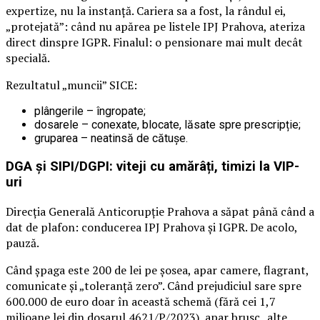
expertize, nu la instanță. Cariera sa a fost, la rândul ei,
„protejată”: când nu apărea pe listele IPJ Prahova, ateriza
direct dinspre IGPR. Finalul: o pensionare mai mult decât
specială.
Rezultatul „muncii” SICE:
plângerile – îngropate;
dosarele – conexate, blocate, lăsate spre prescripție;
gruparea – neatinsă de cătușe.
DGA și SIPI/DGPI: viteji cu amărâți, timizi la VIP-
uri
Direcția Generală Anticorupție Prahova a săpat până când a
dat de plafon: conducerea IPJ Prahova și IGPR. De acolo,
pauză.
Când șpaga este 200 de lei pe șosea, apar camere, flagrant,
comunicate și „toleranță zero”. Când prejudiciul sare spre
600.000 de euro doar în această schemă (fără cei 1,7
milioane lei din dosarul 4621/P/2023), apar brusc „alte