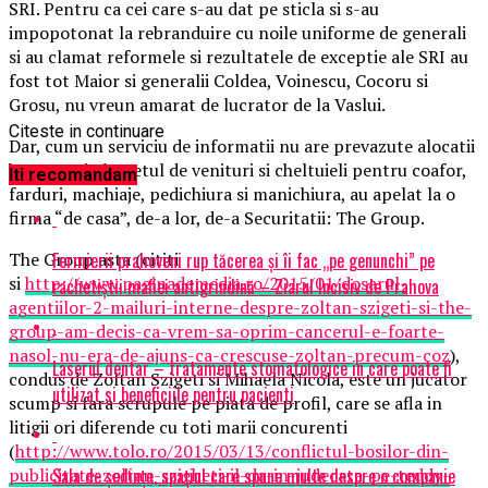
SRI. Pentru ca cei care s-au dat pe sticla si s-au
impopotonat la rebranduire cu noile uniforme de generali
si au clamat reformele si rezultatele de exceptie ale SRI au
fost tot Maior si generalii Coldea, Voinescu, Cocoru si
Grosu, nu vreun amarat de lucrator de la Vaslui.
Citeste in continuare
Dar, cum un serviciu de informatii nu are prevazute alocatii
bugetare in bugetul de venituri si cheltuieli pentru coafor,
Iti recomandam
farduri, machiaje, pedichiura si manichiura, au apelat la o
firma “de casa”, de-a lor, de-a Securitatii: The Group.
Fermierii prahoveni rup tăcerea și îi fac „pe genunchi” pe
The Group asta (cititi
si
http://www.paginademedia.ro/2015/01/dosarul-
rachetiștii mafiei antigrindină – Ziarul Incisiv de Prahova
agentiilor-2-mailuri-interne-despre-zoltan-szigeti-si-the-
group-am-decis-ca-vrem-sa-oprim-cancerul-e-foarte-
nasol-nu-era-de-ajuns-ca-crescuse-zoltan-precum-coz
),
Laserul dentar – tratamente stomatologice in care poate fi
condus de Zoltan Szigeti si Mihaela Nicola, este un jucator
utilizat si beneficiile pentru pacienti
scump si fara scrupule pe piata de profil, care se afla in
litigii ori diferende cu toti marii concurenti
(
http://www.tolo.ro/2015/03/13/conflictul-bosilor-din-
Sala de ședințe, spațiul care spune multe despre o companie
publicitate-zoltan-szigheti-il-da-in-judecata-pe-teddy-