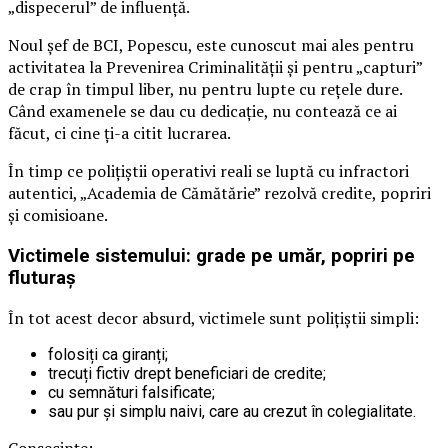
„dispecerul” de influență.
Noul șef de BCI, Popescu, este cunoscut mai ales pentru
activitatea la Prevenirea Criminalității și pentru „capturi”
de crap în timpul liber, nu pentru lupte cu rețele dure.
Când examenele se dau cu dedicație, nu contează ce ai
făcut, ci cine ți-a citit lucrarea.
În timp ce polițiștii operativi reali se luptă cu infractori
autentici, „Academia de Cămătărie” rezolvă credite, popriri
și comisioane.
Victimele sistemului: grade pe umăr, popriri pe
fluturaș
În tot acest decor absurd, victimele sunt polițiștii simpli:
folosiți ca giranți;
trecuți fictiv drept beneficiari de credite;
cu semnături falsificate;
sau pur și simplu naivi, care au crezut în colegialitate.