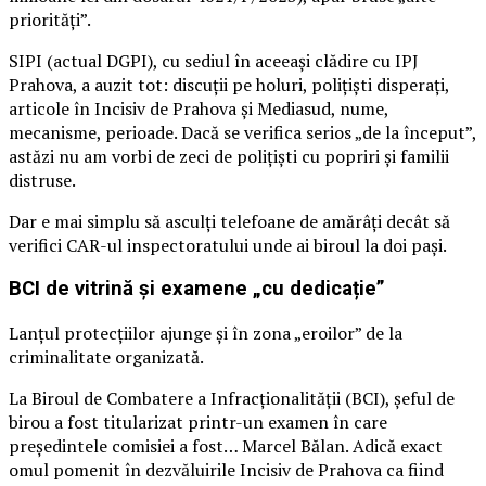
priorități”.
SIPI (actual DGPI), cu sediul în aceeași clădire cu IPJ
Prahova, a auzit tot: discuții pe holuri, polițiști disperați,
articole în Incisiv de Prahova și Mediasud, nume,
mecanisme, perioade. Dacă se verifica serios „de la început”,
astăzi nu am vorbi de zeci de polițiști cu popriri și familii
distruse.
Dar e mai simplu să asculți telefoane de amărâți decât să
verifici CAR-ul inspectoratului unde ai biroul la doi pași.
BCI de vitrină și examene „cu dedicație”
Lanțul protecțiilor ajunge și în zona „eroilor” de la
criminalitate organizată.
La Biroul de Combatere a Infracționalității (BCI), șeful de
birou a fost titularizat printr-un examen în care
președintele comisiei a fost… Marcel Bălan. Adică exact
omul pomenit în dezvăluirile Incisiv de Prahova ca fiind