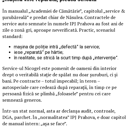
În manualul „Academiei de Cămătărie”, capitolul „service &
șurubăreală” e predat chiar de Năsulea. Contractele de
service auto semnate în numele IPJ Prahova au fost ani de
zile o zonă gri, aproape neverificată. Practic, scenariul
standard:
mașina de poliție intră „defectă” la service;
iese „reparată” pe hârtie;
în realitate, se strică la scurt timp după „intervenție”.
Service-ul Nicogel este pomenit de oameni din interior
drept o veritabilă stație de spălat nu doar șuruburi, ci și
bani. Pe contracte – totul impecabil; în teren –
autospeciale care cedează după reparații, în timp ce pe
persoană fizică se plimbă „foloasele” pentru cei care
semnează generos.
Într-un stat normal, asta ar declanșa audit, controale,
DGA, parchet. În „normalitatea” IPJ Prahova, e doar capitol
de manual intern: „așa se face”.