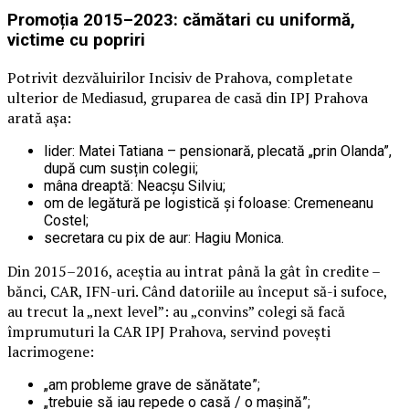
Promoția 2015–2023: cămătari cu uniformă,
victime cu popriri
Potrivit dezvăluirilor Incisiv de Prahova, completate
ulterior de Mediasud, gruparea de casă din IPJ Prahova
arată așa:
lider: Matei Tatiana – pensionară, plecată „prin Olanda”,
după cum susțin colegii;
mâna dreaptă: Neacșu Silviu;
om de legătură pe logistică și foloase: Cremeneanu
Costel;
secretara cu pix de aur: Hagiu Monica.
Din 2015–2016, aceștia au intrat până la gât în credite –
bănci, CAR, IFN-uri. Când datoriile au început să-i sufoce,
au trecut la „next level”: au „convins” colegi să facă
împrumuturi la CAR IPJ Prahova, servind povești
lacrimogene:
„am probleme grave de sănătate”;
„trebuie să iau repede o casă / o mașină”;