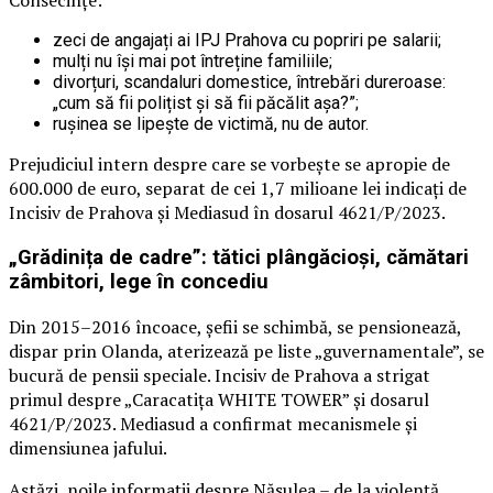
Consecințe:
zeci de angajați ai IPJ Prahova cu popriri pe salarii;
mulți nu își mai pot întreține familiile;
divorțuri, scandaluri domestice, întrebări dureroase:
„cum să fii polițist și să fii păcălit așa?”;
rușinea se lipește de victimă, nu de autor.
Prejudiciul intern despre care se vorbește se apropie de
600.000 de euro, separat de cei 1,7 milioane lei indicați de
Incisiv de Prahova și Mediasud în dosarul 4621/P/2023.
„Grădinița de cadre”: tătici plângăcioși, cămătari
zâmbitori, lege în concediu
Din 2015–2016 încoace, șefii se schimbă, se pensionează,
dispar prin Olanda, aterizează pe liste „guvernamentale”, se
bucură de pensii speciale. Incisiv de Prahova a strigat
primul despre „Caracatița WHITE TOWER” și dosarul
4621/P/2023. Mediasud a confirmat mecanismele și
dimensiunea jafului.
Astăzi, noile informații despre Năsulea – de la violență