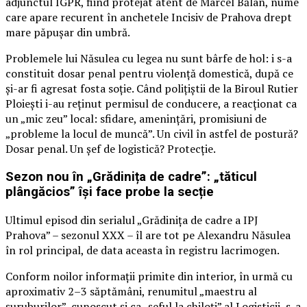
adjunctul IGPR, fiind protejat atent de Marcel Bălan, nume
care apare recurent în anchetele Incisiv de Prahova drept
mare păpușar din umbră.
Problemele lui Năsulea cu legea nu sunt bârfe de hol: i s-a
constituit dosar penal pentru violență domestică, după ce
și-ar fi agresat fosta soție. Când polițiștii de la Biroul Rutier
Ploiești i-au reținut permisul de conducere, a reacționat ca
un „mic zeu” local: sfidare, amenințări, promisiuni de
„probleme la locul de muncă”. Un civil în astfel de postură?
Dosar penal. Un șef de logistică? Protecție.
Sezon nou în „Grădinița de cadre”: „tăticul
plângăcios” își face probe la secție
Ultimul episod din serialul „Grădinița de cadre a IPJ
Prahova” – sezonul XXX – îl are tot pe Alexandru Năsulea
în rol principal, de data aceasta în registru lacrimogen.
Conform noilor informații primite din interior, în urmă cu
aproximativ 2–3 săptămâni, renumitul „maestru al
șuruburilor”, cunoscut și ca „șeful la chiloți” al Logisticii, s-a