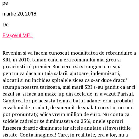
pe
martie 20, 2018
De
Brașovul MEU
Revenim si va facem cunoscut modalitatea de rebranduire a
SRI, in 2010, taman cand ii era romanului mai greu si
preacinstitul premier Boc cerea sa strangem cureaua
pentru ca daca nu taia salarii, ajutoare, indemnizatii,
alocatii si nu inchidea spitalele zicea ca s-ar duce dracu’
scumpa noastra tarisoara, mai marii SRI s-au gandit ca ar fi
cazul sa-si faca un make-up din acela de n-a vazut Parisul.
Gandirea lor pe aceasta tema a batut adanc: erau probabil
ceva bani de praduit, de smenuit de spalat (nu stiu, nu ma
pot pronunta!); adica vreun million de euro. Nu conta ca
soldele cadrelor se diminuasera cu 25%, unele sporuri
fusesera drastic diminuate iar altele anulate si investitiile
sistate. Conta imaginea! Care, in realitate, era a lor, nu a