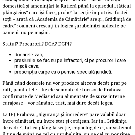
domestică și amenințări la Rutieră până la episodul „tăticul
plângăcios” care își face „probe” la secție împotriva fostei
soții – arată că „Academia de Cămătărie” are și „Grădiniță de
cadre”: oameni crescuți în logica șurubelniței aplicate pe
oameni, nu pe mașini.
Statul? Procurorii? DGA? DGPI?
dosarele zac;
presiunile se fac nu pe infractori, ci pe procurorii care
mișcă ceva;
prescripția curge ca o pensie specială juridică.
Până când dosarele nu vor produce altceva decât praf pe
raft, pamfletele – fie ele semnate de Incisiv de Prahova,
confirmate de Mediasud sau alimentate de surse interne
curajoase – vor rămâne, trist, mai dure decât legea.
La IPJ Prahova, „Siguranță și încredere” pare valabil doar
între cămătari, nu între stat și cetățean. Iar în „Grădinița
de cadre”, tăticii plâng la secție, copiii fug de ei, iar sistemul
îl ține de mână pe cel cu șurubelnița, nu pe cel cu poprirea.