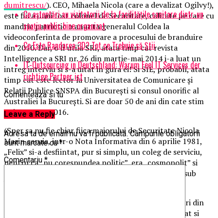
dumitrescu/
). CEO, Mihaela Nicola (care a devalizat Ogilvy!),
Ce așteptări au vizitatorii de la facilitățile sanitare dintr-un
este fiica unui fost colonel de Securitate, calitate pe care cu
spațiu public bine organizat
mandrie patriotic o anunta generalul Coldea la
videoconferinta de promovare a procesului de branduire
Ce Este Randarea 3D? Tot ce Trebuie să Știi
din 2010. Dar, o fi utila SRI, atata timp cat revista
Intelligence a SRI nr. 26 din martie-mai 2014 i-a luat un
IT-Outsourcing in Deutschland: Warum Feel IT Services der
intreg interviu si s-a uitat in gura ei! Si SIE, probabil, atata
richtige Partner ist
timp cat este lector la Universitatea de Comunicare şi
Relaţii Publice SNSPA din Bucureşti si consul onorific al
Comenteaza si tu
Australiei la Bucureşti. Si are doar 50 de ani din cate stim
noi pe 01.01.2016.
Leave a Reply
(Sper sa nu fie chiar fiica maiorului de Securitate Nicola
Adresa ta de email nu va fi publicată.
Câmpurile obligatorii
Marin caruia, intr-o Nota Informativa din 6 aprilie 1981,
sunt marcate cu
*
„Felix” si-a desfiintat, pur si simplu, un coleg de serviciu,
Comentariu
*
pentru ca „nu corespundea politic”, era „cosmopolit” si
„fuma tigari straine si bea bauturi straine”! Luati-o sub
beneficiu de inventar!)
Oportunitatea si utilitatea acelei asa-zise rebranduiri din
2010 sunt totalmente sub semnul intrebarii si a picat si