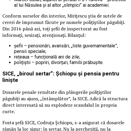
al lui Năsulea și al altor „olimpici” ai academiei.
Conform surselor din interior, Mirițescu știa de sutele de
cereri de împrumut făcute pe numele polițiștilor păgubiți.
Din 2016 până azi, toți șefii de inspectorat au fost
informați, sesizați, atenționați. Bilanțul:
șefii – pensionări, avansări, „liste guvernamentale”,
pensii speciale;
rețeaua – funcțională ani de zile;
polițiștii – popriri, divorțuri, familii prăbușite.
SICE, „biroul sertar”: Șchiopu și pensia pentru
liniște
Dosarele penale rezultate din plângerile polițiștilor
păgubiți au ajuns, „întâmplător”, la SICE. Adică la structura
direct interesată să nu explodeze scandalul în propria
curte.
Fosta șefă SICE, Codruța Șchiopu, s-a asigurat că dosarele
rămân la loc sigur: în sertar. Nu la percheziții, nu la