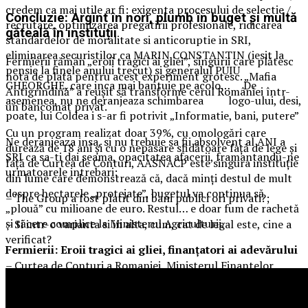
credem ca mai utile ar fi: exigenta procesului de selectie /
Concluzie: Argint în nori, plumb în buget și multă
recrutare, optimizarea pregatirii profesionale, ridicarea
găteală în instituții
standardelor de moralitate si anticoruptie in SRI,
eliminarea securistilor ca MARIN CONSTANTIN (iesit la
Fermierii rămân „eroii tragici ai gliei”, singurii care plătesc
pensie la finele anului trecut) si generalul PUIU
nota de plată pentru acest experiment grotesc. „Mafia
GHEORGHE, care inca mai bantuie pe acolo… De
Antigrindină” a reușit să transforme cerul României într-
asemenea, nu ne deranjeaza schimbarea logo-ului, desi,
un bancomat privat.
poate, lui Coldea i s-ar fi potrivit „Informatie, bani, putere”
Cu un program realizat doar 39%, cu omologări care
Ne deranjeaza insa, si nu trebuie sa fii absolvent al ANI a
durează de 18 ani și cu o nepăsare sfidătoare față de lege și
SRI ca sa-ti dai seama, opacitatea afacerii, framantandu-ne
față de Curtea de Conturi, AASNACP este singura instituție
urmatoarele intrebari:
din lume care demonstrează că, dacă minți destul de mult
despre hectarele „protejate”, bugetul va continua să
– The Group a fost platit din bani publici ori privati?;
„plouă” cu milioane de euro. Restul… e doar fum de rachetă
și tăcere complice la Ministerul Agriculturii.
– Si intr-o varianta si in alta, cum, cat de legal este, cine a
verificat?
Fermierii: Eroii tragici ai gliei, finanțatori ai adevărului
– Curtea de Conturi a Romaniei, Ministerul Finantelor
ANAF, DNA stiu ceva? (Mirela I.).