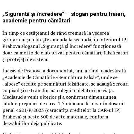
„Siguranță și încredere” – slogan pentru fraieri,
academie pentru cămătari
În timp ce cetățeanul de rând tremură la vederea
girofarului și plătește amenda la secundă, în interiorul IPJ
Prahova sloganul „Siguranță și încredere” funcționează
doar ca motto de club privat pentru cămătari, falsificatori
și protejați de sistem.
Incisiv de Prahova a documentat, ani la rând, o adevărată
„Academie de Cămătărie «Semnătura Falsă»”, unde se
„albesc” credite pe semnături falsificate, se adaugă zerouri
cu pixul și se transformă colegii în debitori pe viață.
Mediasud a venit ulterior și a confirmat dimensiunea
jafului: prejudicii de circa 1,7 milioane lei doar în dosarul
penal 4621/P/2023 (caracatița creditelor la CAR-ul IPJ
Prahova) și peste 500 de acte materiale, conform
dezvăluirilor deja publicate.