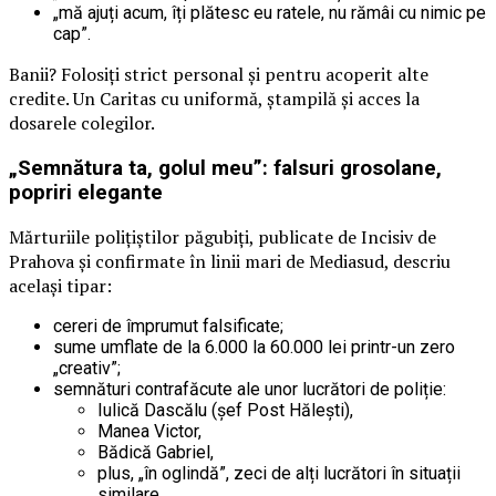
„mă ajuți acum, îți plătesc eu ratele, nu rămâi cu nimic pe
cap”.
Banii? Folosiți strict personal și pentru acoperit alte
credite. Un Caritas cu uniformă, ștampilă și acces la
dosarele colegilor.
„Semnătura ta, golul meu”: falsuri grosolane,
popriri elegante
Mărturiile polițiștilor păgubiți, publicate de Incisiv de
Prahova și confirmate în linii mari de Mediasud, descriu
același tipar:
cereri de împrumut falsificate;
sume umflate de la 6.000 la 60.000 lei printr-un zero
„creativ”;
semnături contrafăcute ale unor lucrători de poliție:
Iulică Dascălu (șef Post Hălești),
Manea Victor,
Bădică Gabriel,
plus, „în oglindă”, zeci de alți lucrători în situații
similare.