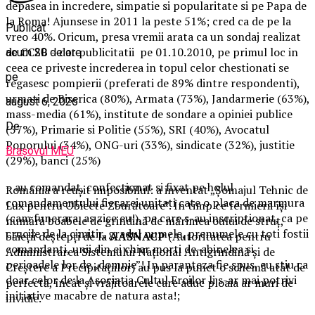
depasea in incredere, simpatie si popularitate si pe Papa de
la Roma! Ajunsese in 2011 la peste 51%; cred ca de pe la
Publicat
vreo 40%. Oricum, presa vremii arata ca un sondaj realizat
de CCSB – dat publicitatii pe 01.10.2010, pe primul loc in
acum 20 de ore
ceea ce priveste increderea in topul celor chestionati se
pe
regasesc pompierii (preferati de 89% dintre respondenti),
urmati de Biserica (80%), Armata (73%), Jandarmerie (63%),
august 6, 2026
mass-media (61%), institute de sondare a opiniei publice
De
(57%), Primarie si Politie (55%), SRI (40%), Avocatul
Poporului (34%), ONG-uri (33%), sindicate (32%), justitie
Brașovul MEU
(29%), banci (25%)
– au comandat, confectionat si fixat pe holul
România a reușit imposibilul: a inventat „Șomajul Tehnic de
comandamentului fiecarei unitati cate o placa de marmura
Lux pentru Obiecte Zburătoare”. În timp ce fermierii își
(cam funerara, as zice eu!), pe care s-au inscriptionat, ca pe
numără boabele de grindină de mărimea oului de struț,
crucile de la cimitir, gradul numele, prenumele cu toti fostii
băieții deștepți de la
AASNACP
(Autoritatea pentru
comandanti, unii din ei chiar morti de-abinelea si
Administrarea Sistemului Național Antigrindină și de
perioadele lor de „domnie”! In paranteza fie spus, eu stiu ca
Creștere a Precipitațiilor) au pus la punct o schemă atât de
doar celor de la Asociatia Cultul Eroilor li s-ar mai potrivi
perfectă, încât și vrăjitoarele care aduc ploaia ar muri de
initiative macabre de natura asta!;
invidie.