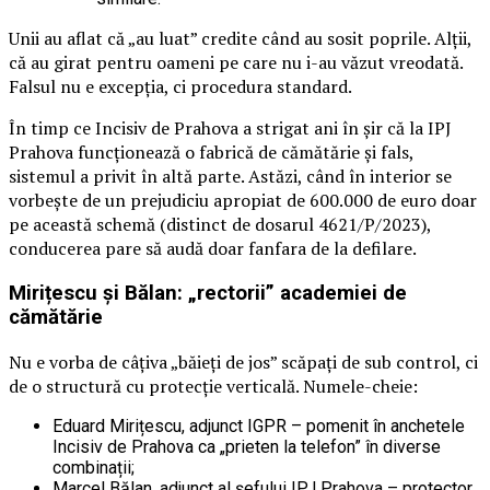
Unii au aflat că „au luat” credite când au sosit poprile. Alții,
că au girat pentru oameni pe care nu i-au văzut vreodată.
Falsul nu e excepția, ci procedura standard.
În timp ce Incisiv de Prahova a strigat ani în șir că la IPJ
Prahova funcționează o fabrică de cămătărie și fals,
sistemul a privit în altă parte. Astăzi, când în interior se
vorbește de un prejudiciu apropiat de 600.000 de euro doar
pe această schemă (distinct de dosarul 4621/P/2023),
conducerea pare să audă doar fanfara de la defilare.
Mirițescu și Bălan: „rectorii” academiei de
cămătărie
Nu e vorba de câțiva „băieți de jos” scăpați de sub control, ci
de o structură cu protecție verticală. Numele-cheie:
Eduard Mirițescu, adjunct IGPR – pomenit în anchetele
Incisiv de Prahova ca „prieten la telefon” în diverse
combinații;
Marcel Bălan, adjunct al șefului IPJ Prahova – protector