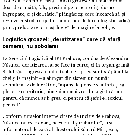
Noile date completează tabloul grotesc: nu mai vorbim
doar de camătă, fals, presiuni pe procurori și dosare
îngropate, ci și de „tătici” plângăcioși care încearcă să-și
rezolve custodia copiilor cu metode de birou logistic, adică
prin „prelucrare prin așchiere” de imagine la poliție.
Logistica groazei: „deratizarea” care dă afară
oamenii, nu șobolanii
La Serviciul Logistică al IPJ Prahova, condus de Alexandru
Năsulea, deratizarea nu se face în curte, ci în organigramă.
Stilul său – agresiv, conflictual, de tip „eu sunt stăpânul la
chei și la mașini” – a alungat din sistem un număr
semnificativ de lucrători, împinși la pensie sau forțați să
plece. Din teritoriu, nimeni nu mai vrea la Logistică: nu
pentru că munca ar fi grea, ci pentru că șeful e „toxicul
perfect”.
Conform surselor interne citate de Incisiv de Prahova,
Năsulea nu este doar „maestru al șuruburilor”, ci și
informatorul de casă al chestorului Eduard Mirițescu,