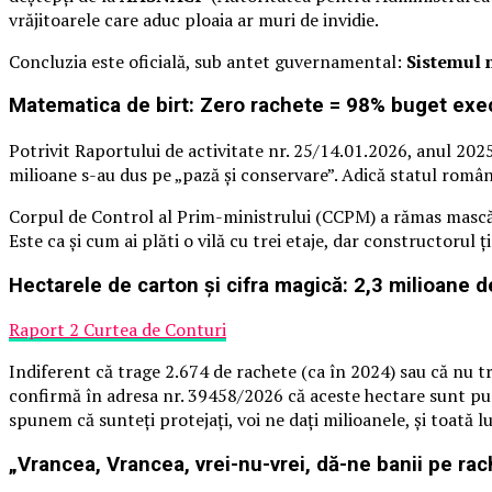
vrăjitoarele care aduc ploaia ar muri de invidie.
Concluzia este oficială, sub antet guvernamental:
Sistemul n
Matematica de birt: Zero rachete = 98% buget exec
Potrivit Raportului de activitate nr. 25/14.01.2026, anul 2025
milioane s-au dus pe „pază și conservare”. Adică statul român 
Corpul de Control al Prim-ministrului (CCPM) a rămas mască
Este ca și cum ai plăti o vilă cu trei etaje, dar constructorul 
Hectarele de carton și cifra magică: 2,3 milioane 
Raport 2 Curtea de Conturi
Indiferent că trage 2.674 de rachete (ca în 2024) sau că nu 
confirmă în adresa nr. 39458/2026 că aceste hectare sunt pură f
spunem că sunteți protejați, voi ne dați milioanele, și toată lu
„Vrancea, Vrancea, vrei-nu-vrei, dă-ne banii pe rac