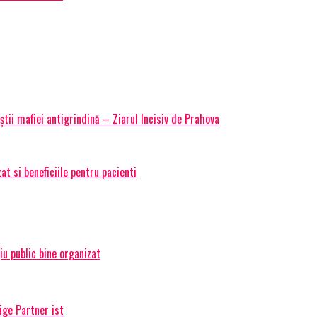
știi mafiei antigrindină – Ziarul Incisiv de Prahova
t si beneficiile pentru pacienti
țiu public bine organizat
ige Partner ist