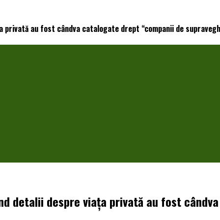
ața privată au fost cândva catalogate drept “companii de supraveg
nd detalii despre viața privată au fost cândv