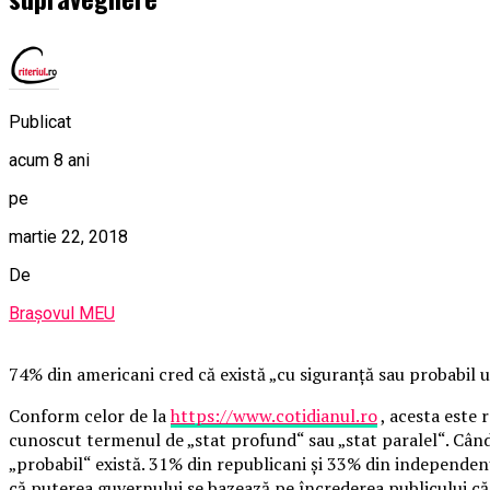
Publicat
acum 8 ani
pe
martie 22, 2018
De
Brașovul MEU
74% din americani cred că există „cu siguranță sau probabil un
Conform celor de la
https://www.cotidianul.ro
, acesta este 
cunoscut termenul de „stat profund“ sau „stat paralel“. Când li
„probabil“ există. 31% din republicani și 33% din independenț
că puterea guvernului se bazează pe încrederea publicului că î