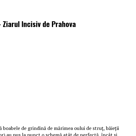
 Ziarul Incisiv de Prahova
 boabele de grindină de mărimea oului de struț, băieții
r) au pus la punct o schemă atât de perfectă, încât și