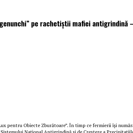
 genunchi” pe rachetiștii mafiei antigrindină –
ux pentru Obiecte Zburătoare”. În timp ce fermierii își numără
stemului Național Antigrindină și de Creștere a Precipitațiilo