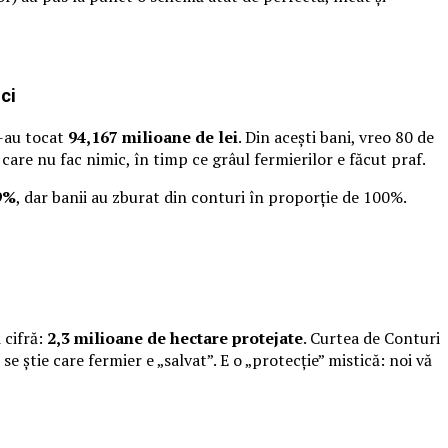
ci
s-au tocat
94,167 milioane de lei
. Din acești bani, vreo 80 de
care nu fac nimic, în timp ce grâul fermierilor e făcut praf.
9%
, dar banii au zburat din conturi în proporție de 100%.
 cifră:
2,3 milioane de hectare protejate
. Curtea de Conturi
 știe care fermier e „salvat”. E o „protecție” mistică: noi vă