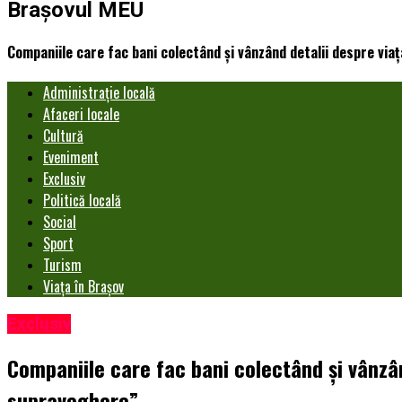
Brașovul MEU
Companiile care fac bani colectând și vânzând detalii despre vi
Administrație locală
Afaceri locale
Cultură
Eveniment
Exclusiv
Politică locală
Social
Sport
Turism
Viața în Brașov
Exclusiv
Companiile care fac bani colectând și vânzâ
supraveghere”