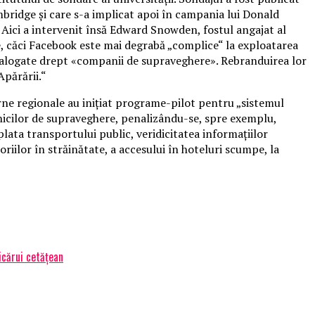
ridge și care s-a implicat apoi în campania lui Donald
ici a intervenit însă Edward Snowden, fostul angajat al
e, căci Facebook este mai degrabă „complice“ la exploatarea
atalogate drept «companii de supraveghere». Rebranduirea lor
părării.“
erne regionale au inițiat programe-pilot pentru „sistemul
ehnicilor de supraveghere, penalizându-se, spre exemplu,
 plata transportului public, veridicitatea informațiilor
oriilor în străinătate, a accesului în hoteluri scumpe, la
icărui cetățean