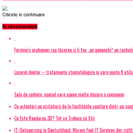
Citeste in continuare
Iti recomandam
Fermierii prahoveni rup tăcerea și îi fac „pe genunchi” pe racheti
Laserul dentar – tratamente stomatologice in care poate fi utiliza
Sala de ședințe, spațiul care spune multe despre o companie
Ce așteptări au vizitatorii de la facilitățile sanitare dintr-un spa
Ce Este Randarea 3D? Tot ce Trebuie să Știi
IT-Outsourcing in Deutschland: Warum Feel IT Services der richt