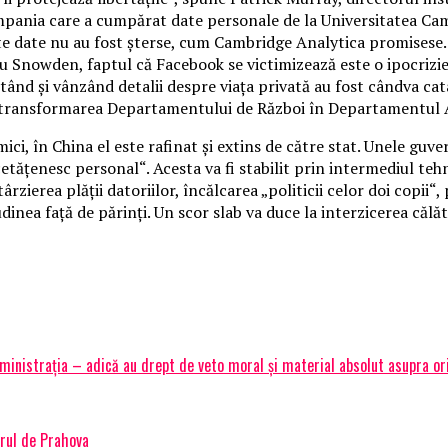
ania care a cumpărat date personale de la Universitatea Camb
 date nu au fost șterse, cum Cambridge Analytica promisese. A
u Snowden, faptul că Facebook se victimizează este o ipocrizi
ctând și vânzând detalii despre viața privată au fost cândva c
la transformarea Departamentului de Război în Departamentul A
i, în China el este rafinat și extins de către stat. Unele guv
 cetățenesc personal“. Acesta va fi stabilit prin intermediul t
rzierea plății datoriilor, încălcarea „politicii celor doi copii“,
dinea față de părinți. Un scor slab va duce la interzicerea călăt
inistrația – adică au drept de veto moral și material absolut asupra or
rul de Prahova