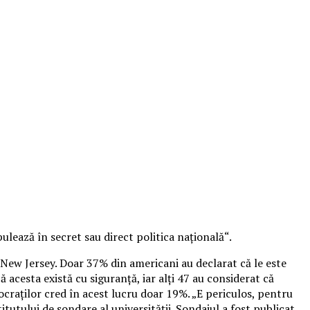
ulează în secret sau direct politica națională“.
 New Jersey. Doar 37% din americani au declarat că le este
 acesta există cu siguranță, iar alți 47 au considerat că
ocraților cred în acest lucru doar 19%. „E periculos, pentru
tutului de sondare al universității. Sondajul a fost publicat