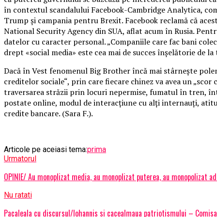
în contextul scandalului Facebook-Cambridge Analytica, comp
Trump și campania pentru Brexit. Facebook reclamă că aceste
National Security Agency din SUA, aflat acum în Rusia. Pentr
datelor cu caracter personal. „Companiile care fac bani cole
drept «social media» este cea mai de succes înșelătorie de 
Dacă în Vest fenomenul Big Brother încă mai stârnește polemic
creditelor sociale“, prin care fiecare chinez va avea un „scor
traversarea străzii prin locuri nepermise, fumatul în tren, întâ
postate online, modul de interacțiune cu alți internauți, atitu
credite bancare. (Sara F.).
Articole pe aceiasi tema:
prima
Urmatorul
OPINIE/ Au monoplizat media, au monoplizat puterea, au monopolizat adm
Nu ratati
Pacaleala cu discursul/Iohannis si cacealmaua patriotismului – Comisa