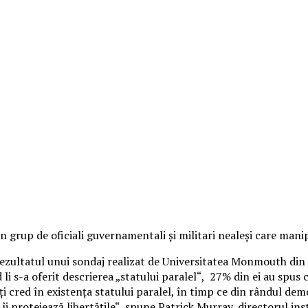
 grup de oficiali guvernamentali și militari nealeși care manip
rezultatul unui sondaj realizat de Universitatea Monmouth din
 s-a oferit descrierea „statului paralel“, 27% din ei au spus că
i cred în existența statului paralel, în timp ce din rândul dem
i protejează libertățile“, spune Patrick Murray, directorul insti