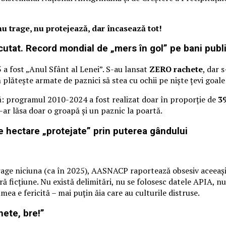
u trage, nu protejează, dar încasează tot!
utat. Record mondial de „mers în gol” pe bani publi
 a fost „Anul Sfânt al Lenei”. S-au lansat
ZERO rachete
, dar 
plătește armate de paznici să stea cu ochii pe niște țevi goale 
: programul 2010-2024 a fost realizat doar în proporție de
3
ți-ar lăsa doar o groapă și un paznic la poartă.
de hectare „protejate” prin puterea gândului
trage niciuna (ca în 2025), AASNACP raportează obsesiv aceeași
icțiune. Nu există delimitări, nu se folosesc datele APIA, nu se
mea e fericită – mai puțin ăia care au culturile distruse.
hete, bre!”