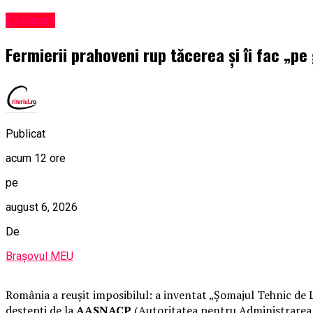
Exclusiv
Fermierii prahoveni rup tăcerea și îi fac „pe
Publicat
acum 12 ore
pe
august 6, 2026
De
Brașovul MEU
România a reușit imposibilul: a inventat „Șomajul Tehnic de L
deștepți de la
AASNACP
(Autoritatea pentru Administrarea Si