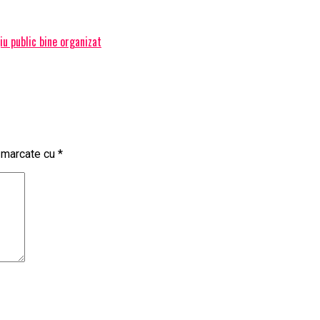
țiu public bine organizat
t marcate cu
*