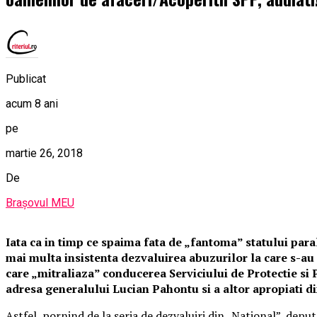
Publicat
acum 8 ani
pe
martie 26, 2018
De
Brașovul MEU
Iata ca in timp ce spaima fata de „fantoma” statului parale
mai multa insistenta dezvaluirea abuzurilor la care s-au d
care „mitraliaza” conducerea Serviciului de Protectie si 
adresa generalului Lucian Pahontu si a altor apropiati din
Astfel, pornind de la seria de dezvaluiri din „National”, dep