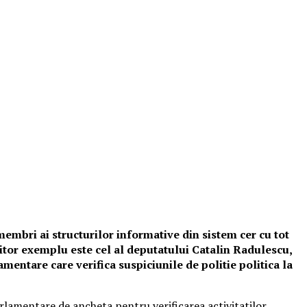
 membri ai structurilor informative din sistem cer cu tot
raitor exemplu este cel al deputatului Catalin Radulescu,
mentare care verifica suspiciunile de politie politica la
arlamentare de ancheta pentru verificarea activitatilor