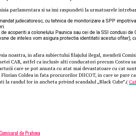
misia parlamentara si sa imi raspundeti la urmatoarele intrebar
ui mandat judecatoresc, cu tehnica de monitorizare a SPP impotriva
ri.
izia de acoperiti a colonelului Paunica sau cei de la SSI condusi 
lesne de inteles vom asigura protectia identitatii acestui ofiter), 
sesia noastra, in afara subiectului filajului ilegal, membrii Co
hetei CAR, astfel ca inclusiv alti conducatori precum Costea sau
turii care se pot anunta cu atat mai devastatoare cu cat sunt u
i Florian Coldea in fata procurorilor DIICOT, in care se pare ca
ti la randul lor in ancheta privind scandalul „Black Cube”.(
Ca
– Comisarul de Prahova