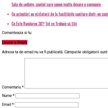
Sala de ședințe, spațiul care spune multe despre o companie
Ce așteptări au vizitatorii de la facilitățile sanitare dintr-un spa
Ce Este Randarea 3D? Tot ce Trebuie să Știi
Comenteaza si tu
Leave a Reply
Adresa ta de email nu va fi publicată.
Câmpurile obligatorii sun
Comentariu
*
Nume
*
Email
*