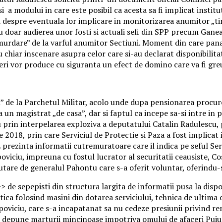
i a modului in care este posibil ca acesta sa fi implicat institu
tii despre eventuala lor implicare in monitorizarea anumitor „t
oar audierea unor fosti si actuali sefi din SPP precum Ganea, 
murdare” de la varful anumitor Sectiuni. Moment din care pana s
 chiar inscenare asupra celor care si-au declarat disponibilit
ieri vor produce cu siguranta un efect de domino care va fi gr
l” de la Parchetul Militar, acolo unde dupa pensionarea procuror
a un magistrat „de casa”, dar si faptul ca incepe sa-si intre i
eu prin interpelarea exploziva a deputatului Catalin Radulescu
018, prin care Serviciul de Protectie si Paza a fost implicat i
 prezinta informatii cutremuratoare care il indica pe seful Serv
viciu, impreuna cu fostul lucrator al securitatii ceausiste, Cos
tare de generalul Pahontu care s-a oferit voluntar, oferindu-si
e sepepisti din structura largita de informatii pusa la dispozi
ica folosind masini din dotarea serviciului, tehnica de ultima o
oviciu, care s-a incapatanat sa nu cedeze presiunii privind ren
a depune marturii mincinoase impotriva omului de afaceri Puiu