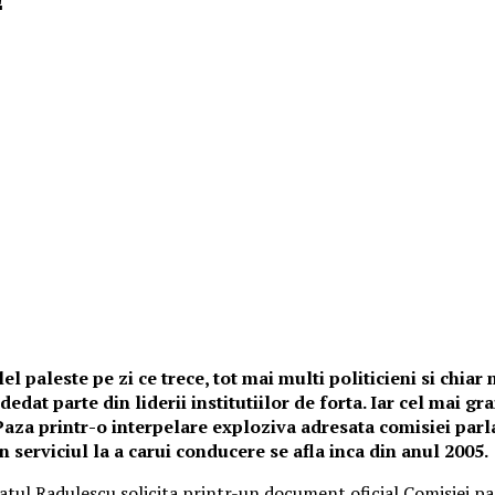
l paleste pe zi ce trece, tot mai multi politicieni si chiar
edat parte din liderii institutiilor de forta. Iar cel mai g
Paza printr-o interpelare exploziva adresata comisiei parla
 serviciul la a carui conducere se afla inca din anul 2005.
utatul Radulescu solicita printr-un document oficial Comisiei p