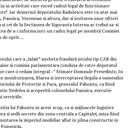
tia in activitati care exced cadrul legal de functionare
inte”. Iar demersul deputatului Radulescu este cu atat mai
Paunica, Voronean si altora, dar si invitarea unor ofiteri
i cei de la Sectiunea de Siguranta Interna ar trebui sa-si
atea de a-i informa intr-un cadru legal pe membrii Comisiei
eu de oprit…
ului care a „lalait” ancheta fraudarii jocului tip CAR din
n paine si comisia parlamentara condusa de catre deputatul
, pe care o redam integral : ” Stimate Domnule Presedinte, In
n monitorizarea, filarea si interceptarea ilegala a oamenilor
iciului de Protectie si Paza, generalul Pahontu, ca fiind
tin Nedelea si acoperitii colonelului Paunica, executie
 serviciile.
tia lui Pahontu in acest scop, ca si mijloacele logistice
ra si sedii secrete din zona centrala a Capitalei, miza fiind
untarea la imperiul imobiliar aflat in plina constructie in
 Popoviciu.