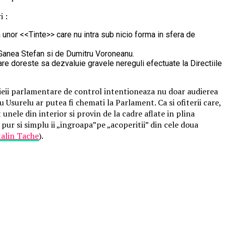
i :
 unor <<Tinte>> care nu intra sub nicio forma in sfera de
de Ganea Stefan si de Dumitru Voroneanu.
care doreste sa dezvaluie gravele nereguli efectuate la Directiile
misieii parlamentare de control intentioneaza nu doar audierea
 Usurelu ar putea fi chemati la Parlament. Ca si ofiterii care,
nele din interior si provin de la cadre aflate in plina
 pur si simplu ii „ingroapa”pe „acoperitii” din cele doua
talin Tache
).