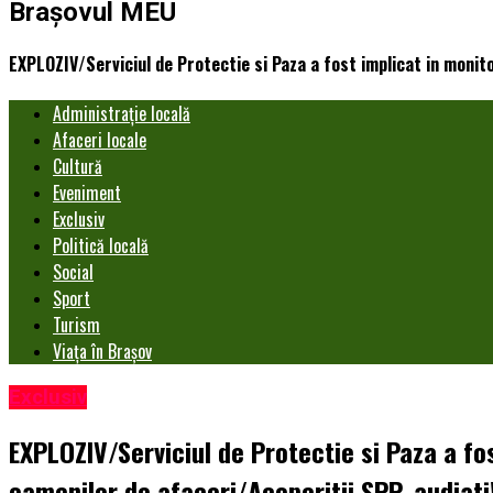
Brașovul MEU
EXPLOZIV/Serviciul de Protectie si Paza a fost implicat in monitor
Administrație locală
Afaceri locale
Cultură
Eveniment
Exclusiv
Politică locală
Social
Sport
Turism
Viața în Brașov
Exclusiv
EXPLOZIV/Serviciul de Protectie si Paza a fos
oamenilor de afaceri/Acoperitii SPP, audiati