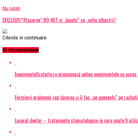
Nu ratati
EXCLUSIV/”Afacerea” RO-NET si „baietii” cu „ochii albastrii”
Citeste in continuare
Iti recomandam
EvenimenteGratuite.ro promovează online evenimentele cu acces
Fermierii prahoveni rup tăcerea și îi fac „pe genunchi” pe racheti
Laserul dentar – tratamente stomatologice in care poate fi utiliza