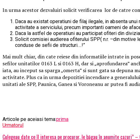
In urma acestor dezvaluiri solicit verificarea lor de catre co
Daca au existat operatiuni de filaj ilegale, in absenta un
activitate a serviciului, precum importanti oameni de aface
Daca la astfel de operatiuni au participat ofiteri din div
Solicit comisiei audierea ofiterului SPP( n.r. –din motive 
conduse de sefii de structuri….!”
Mai mult chiar, din cate reiese din informatiile intrate in po
sefilor unitatilor 0163 L si 0163 H, dar si „aprofundarea” anc
iata, au inceput sa sparga „omerta” si sunt gata sa depuna mar
activitate. Plus ca in urma depozitiei incendiare a generalulu
unitati ale SPP, Paunica, Ganea si Voroneanu ar putea fi audia
Articole pe aceiasi tema:
prima
Urmatorul
Culegeau date ce îl interesa pe procuror, le băgau în anumite cazuri” 