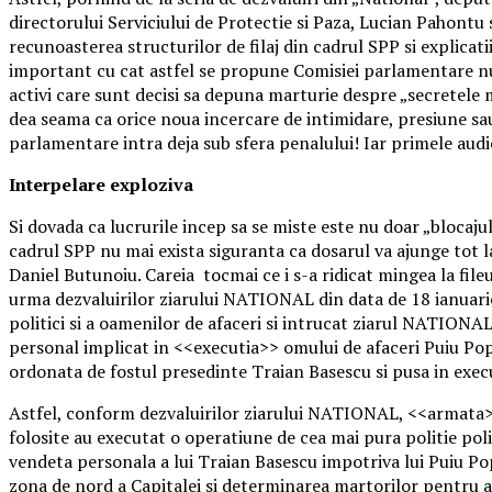
directorului Serviciului de Protectie si Paza, Lucian Pahontu s
recunoasterea structurilor de filaj din cadrul SPP si explica
important cu cat astfel se propune Comisiei parlamentare nu d
activi care sunt decisi sa depuna marturie despre „secretele 
dea seama ca orice noua incercare de intimidare, presiune sau
parlamentare intra deja sub sfera penalului! Iar primele aud
Interpelare exploziva
Si dovada ca lucrurile incep sa se miste este nu doar „blocaju
cadrul SPP nu mai exista siguranta ca dosarul va ajunge tot l
Daniel Butunoiu. Careia tocmai ce i s-a ridicat mingea la fil
urma dezvaluirilor ziarului NATIONAL din data de 18 ianuarie 2
politici si a oamenilor de afaceri si intrucat ziarul NATIONAL
personal implicat in <<executia>> omului de afaceri Puiu Popo
ordonata de fostul presedinte Traian Basescu si pusa in execu
Astfel, conform dezvaluirilor ziarului NATIONAL, <<armata>> d
folosite au executat o operatiune de cea mai pura politie polit
vendeta personala a lui Traian Basescu impotriva lui Puiu Pop
zona de nord a Capitalei si determinarea martorilor pentru 