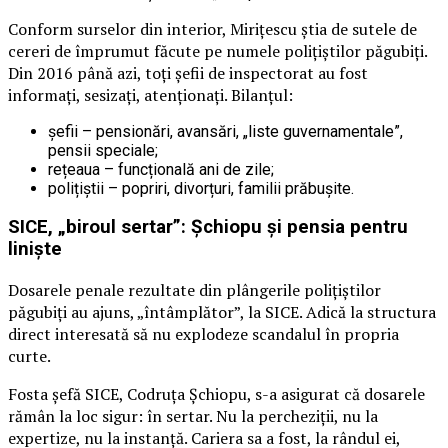
Conform surselor din interior, Mirițescu știa de sutele de
cereri de împrumut făcute pe numele polițiștilor păgubiți.
Din 2016 până azi, toți șefii de inspectorat au fost
informați, sesizați, atenționați. Bilanțul:
șefii – pensionări, avansări, „liste guvernamentale”,
pensii speciale;
rețeaua – funcțională ani de zile;
polițiștii – popriri, divorțuri, familii prăbușite.
SICE, „biroul sertar”: Șchiopu și pensia pentru
liniște
Dosarele penale rezultate din plângerile polițiștilor
păgubiți au ajuns, „întâmplător”, la SICE. Adică la structura
direct interesată să nu explodeze scandalul în propria
curte.
Fosta șefă SICE, Codruța Șchiopu, s-a asigurat că dosarele
rămân la loc sigur: în sertar. Nu la percheziții, nu la
expertize, nu la instanță. Cariera sa a fost, la rândul ei,