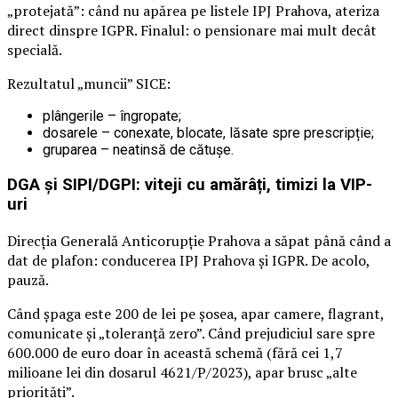
„protejată”: când nu apărea pe listele IPJ Prahova, ateriza
direct dinspre IGPR. Finalul: o pensionare mai mult decât
specială.
Rezultatul „muncii” SICE:
plângerile – îngropate;
dosarele – conexate, blocate, lăsate spre prescripție;
gruparea – neatinsă de cătușe.
DGA și SIPI/DGPI: viteji cu amărâți, timizi la VIP-
uri
Direcția Generală Anticorupție Prahova a săpat până când a
dat de plafon: conducerea IPJ Prahova și IGPR. De acolo,
pauză.
Când șpaga este 200 de lei pe șosea, apar camere, flagrant,
comunicate și „toleranță zero”. Când prejudiciul sare spre
600.000 de euro doar în această schemă (fără cei 1,7
milioane lei din dosarul 4621/P/2023), apar brusc „alte
priorități”.