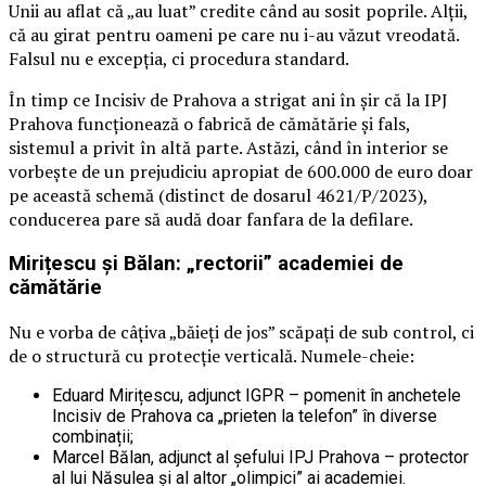
Unii au aflat că „au luat” credite când au sosit poprile. Alții,
că au girat pentru oameni pe care nu i-au văzut vreodată.
Falsul nu e excepția, ci procedura standard.
În timp ce Incisiv de Prahova a strigat ani în șir că la IPJ
Prahova funcționează o fabrică de cămătărie și fals,
sistemul a privit în altă parte. Astăzi, când în interior se
vorbește de un prejudiciu apropiat de 600.000 de euro doar
pe această schemă (distinct de dosarul 4621/P/2023),
conducerea pare să audă doar fanfara de la defilare.
Mirițescu și Bălan: „rectorii” academiei de
cămătărie
Nu e vorba de câțiva „băieți de jos” scăpați de sub control, ci
de o structură cu protecție verticală. Numele-cheie:
Eduard Mirițescu, adjunct IGPR – pomenit în anchetele
Incisiv de Prahova ca „prieten la telefon” în diverse
combinații;
Marcel Bălan, adjunct al șefului IPJ Prahova – protector
al lui Năsulea și al altor „olimpici” ai academiei.