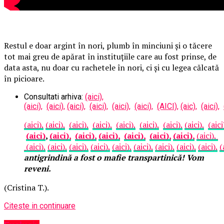
Restul e doar argint în nori, plumb în minciuni și o tăcere
tot mai greu de apărat în instituțiile care au fost prinse, de
data asta, nu doar cu rachetele în nori, ci și cu legea călcată
în picioare.
Consultati arhiva:
(aici),
(aici),
(aici),
(aici),
(aici),
(aici),
(aici),
(AICI),
(aic),
(aici),
(aici),
(aici),
(aici),
(aici),
(aici),
(aici),
(aici),
(aici),
(aici
(aici)
,
(aici),
(aici),
(aici),
(aici),
(aici),
(aici),
(aici),
(aici),
(aici),
(aici),
(aici),
(aici),
(aici),
(aici),
(aici),
(aici),
(
antigrindină a fost o mafie transpartinică! Vom
reveni.
(Cristina T.).
Citeste in continuare