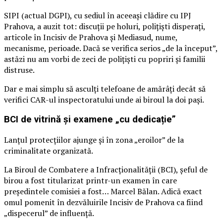
SIPI (actual DGPI), cu sediul în aceeași clădire cu IPJ
Prahova, a auzit tot: discuții pe holuri, polițiști disperați,
articole în Incisiv de Prahova și Mediasud, nume,
mecanisme, perioade. Dacă se verifica serios „de la început”,
astăzi nu am vorbi de zeci de polițiști cu popriri și familii
distruse.
Dar e mai simplu să asculți telefoane de amărâți decât să
verifici CAR-ul inspectoratului unde ai biroul la doi pași.
BCI de vitrină și examene „cu dedicație”
Lanțul protecțiilor ajunge și în zona „eroilor” de la
criminalitate organizată.
La Biroul de Combatere a Infracționalității (BCI), șeful de
birou a fost titularizat printr-un examen în care
președintele comisiei a fost… Marcel Bălan. Adică exact
omul pomenit în dezvăluirile Incisiv de Prahova ca fiind
„dispecerul” de influență.