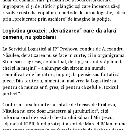
îngropate, ci și de „tătici” plângăcioși care încearcă să-și
rezolve custodia copiilor cu metode de birou logistic, adică
prin „prelucrare prin așchiere” de imagine la poliție.
Logistica groazei: „deratizarea” care dă afară
oamenii, nu șobolanii
La Serviciul Logistică al IPJ Prahova, condus de Alexandru
Năsulea, deratizarea nu se face în curte, ci în organigramă.
Stilul său – agresiv, conflictual, de tip „eu sunt stăpânul la
chei și la mașini” – a alungat din sistem un număr
semnificativ de lucrători, împinși la pensie sau forțați să
plece. Din teritoriu, nimeni nu mai vrea la Logistică: nu
pentru că munca ar fi grea, ci pentru că șeful e „toxicul
perfect”.
Conform surselor interne citate de Incisiv de Prahova,
Năsulea nu este doar „maestru al șuruburilor”, ci și
informatorul de casă al chestorului Eduard Mirițescu,
adjunctul IGPR, fiind protejat atent de Marcel Bălan, nume