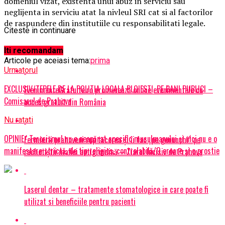
domeniul vizat, existenta unui abuz in serviciu sau
neglijenta in serviciu atat la nivleul SRI cat si al factorilor
de raspundere din institutiile cu responsabilitati legale.
Citeste in continuare
Iti recomandam
Articole pe aceiasi tema:
prima
Urmatorul
EXCLUSIV/TEPELE DE LA POLITIA LOCALA PLOIESTI, PE BANI PUBLICI –
EvenimenteGratuite.ro promovează online evenimentele cu
Comisarul de Prahova
acces gratuit din România
Nu ratati
OPINIE/ Terorismul nu e neapărat specific musulmanului și nici nu e o
Fermierii prahoveni rup tăcerea și îi fac „pe genunchi” pe
manifestare strictă, de tip religios, controlabilă/O eroare și o prostie
rachetiștii mafiei antigrindină – Ziarul Incisiv de Prahova
Laserul dentar – tratamente stomatologice in care poate fi
utilizat si beneficiile pentru pacienti