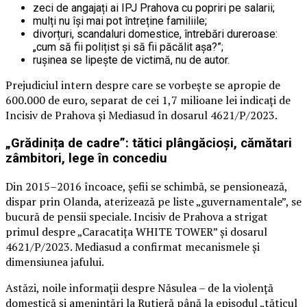
zeci de angajați ai IPJ Prahova cu popriri pe salarii;
mulți nu își mai pot întreține familiile;
divorțuri, scandaluri domestice, întrebări dureroase:
„cum să fii polițist și să fii păcălit așa?”;
rușinea se lipește de victimă, nu de autor.
Prejudiciul intern despre care se vorbește se apropie de
600.000 de euro, separat de cei 1,7 milioane lei indicați de
Incisiv de Prahova și Mediasud în dosarul 4621/P/2023.
„Grădinița de cadre”: tătici plângăcioși, cămătari
zâmbitori, lege în concediu
Din 2015–2016 încoace, șefii se schimbă, se pensionează,
dispar prin Olanda, aterizează pe liste „guvernamentale”, se
bucură de pensii speciale. Incisiv de Prahova a strigat
primul despre „Caracatița WHITE TOWER” și dosarul
4621/P/2023. Mediasud a confirmat mecanismele și
dimensiunea jafului.
Astăzi, noile informații despre Năsulea – de la violență
domestică și amenințări la Rutieră până la episodul „tăticul