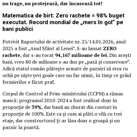
nu trage, nu protejează, dar încasează tot!
Matematica de birt: Zero rachete = 98% buget
executat. Record mondial de „mers în gol” pe
bani publici
Potrivit Raportului de activitate nr. 25/14.01.2026, anul
2025 a fost „Anul Sfânt al Lenei”. S-au lansat
ZERO
rachete
, dar s-au tocat
94,167 milioane de lei
. Din acești
bani, vreo 80 de milioane s-au dus pe „pază și conservare”.
Adică statul român plătește armate de paznici să stea cu
ochii pe niște țevi goale care nu fac nimic, în timp ce grâul
fermierilor e făcut praf.
Corpul de Control al Prim-ministrului (CCPM) a rămas
mască: programul 2010-2024 a fost realizat doar în
proporție de
39%
, dar banii au zburat din conturi în
proporție de 100%. Este ca și cum ai plăti o vilă cu trei
etaje, dar constructorul ți-ar lăsa doar o groapă și un
paznic la poartă.