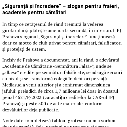
„Siguranță și încredere” – slogan pentru fraieri,
academie pentru cămătari
În timp ce cetățeanul de rând tremură la vederea
girofarului și plătește amenda la secundă, în interiorul IPJ
Prahova sloganul „Siguranță și încredere” funcționează
doar ca motto de club privat pentru cămătari, falsificatori
și protejați de sistem.
Incisiv de Prahova a documentat, ani la rând, o adevărată
„Academie de Cămătărie «Semnătura Falsă»”, unde se
„albesc” credite pe semnături falsificate, se adaugă zerouri
cu pixul și se transformă colegii în debitori pe viață.
Mediasud a venit ulterior și a confirmat dimensiunea
jafului: prejudicii de circa 1,7 milioane lei doar în dosarul
penal 4621/P/2023 (caracatița creditelor la CAR-ul IPJ
Prahova) și peste 500 de acte materiale, conform
dezvăluirilor deja publicate.
Noile date completează tabloul grotesc: nu mai vorbim
doar de camătă, fals, presiuni pe procurori și dosare