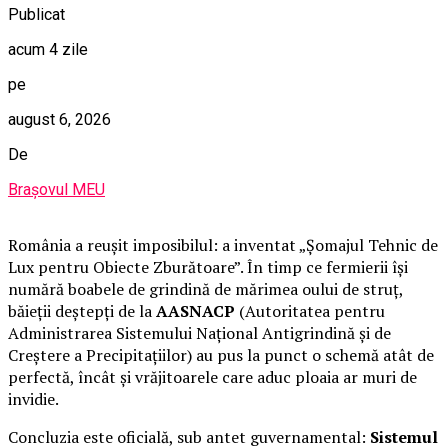
Publicat
acum 4 zile
pe
august 6, 2026
De
Brașovul MEU
România a reușit imposibilul: a inventat „Șomajul Tehnic de
Lux pentru Obiecte Zburătoare”. În timp ce fermierii își
numără boabele de grindină de mărimea oului de struț,
băieții deștepți de la
AASNACP
(Autoritatea pentru
Administrarea Sistemului Național Antigrindină și de
Creștere a Precipitațiilor) au pus la punct o schemă atât de
perfectă, încât și vrăjitoarele care aduc ploaia ar muri de
invidie.
Concluzia este oficială, sub antet guvernamental:
Sistemul