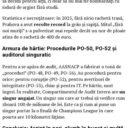
să decidă pentru alții, ci doar să nu mai fie bombardați cu
iodură de argint fără studii.
Statistica e necruțătoare: în 2025, fără nicio rachetă trasă,
Prahova a avut
recolte record
la grâu și rapiță. Mitul „fără
noi muriți” s-a pulverizat mai repede decât un nor de ploaie
atins de o rachetă de 400 de euro.
Armura de hârtie: Procedurile PO-50, PO-52 și
auditorul singuratic
Pentru a se apăra de audit, AASNACP a fabricat o tonă de
„proceduri” (PO-48, PO-49, PO-56). Au procedură pentru
orice: pentru corupție (PO-52), pentru avertizori de
integritate (PO-53), chiar și pentru IT. Pe hârtie, sunt
îngeri. În realitate, Compartimentul de Audit Intern are
un
singur angajat
. Un singur om care ar trebui să verifice cum
zboară 100 de milioane de lei. Este ca și cum ai pune un
singur portar la o finală de Champions League în care
poarta are 10 kilometri lățime.