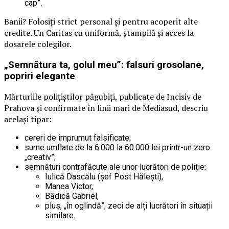
cap”.
Banii? Folosiți strict personal și pentru acoperit alte
credite. Un Caritas cu uniformă, ștampilă și acces la
dosarele colegilor.
„Semnătura ta, golul meu”: falsuri grosolane,
popriri elegante
Mărturiile polițiștilor păgubiți, publicate de Incisiv de
Prahova și confirmate în linii mari de Mediasud, descriu
același tipar:
cereri de împrumut falsificate;
sume umflate de la 6.000 la 60.000 lei printr-un zero
„creativ”;
semnături contrafăcute ale unor lucrători de poliție:
Iulică Dascălu (șef Post Hălești),
Manea Victor,
Bădică Gabriel,
plus, „în oglindă”, zeci de alți lucrători în situații
similare.