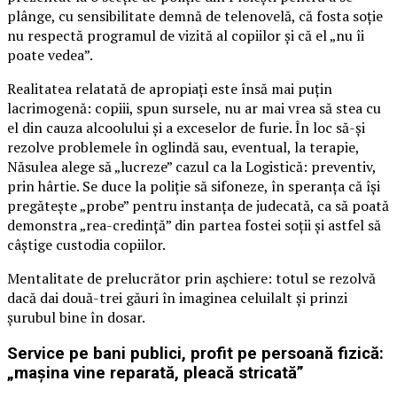
plânge, cu sensibilitate demnă de telenovelă, că fosta soție
nu respectă programul de vizită al copiilor și că el „nu îi
poate vedea”.
Realitatea relatată de apropiați este însă mai puțin
lacrimogenă: copiii, spun sursele, nu ar mai vrea să stea cu
el din cauza alcoolului și a exceselor de furie. În loc să-și
rezolve problemele în oglindă sau, eventual, la terapie,
Năsulea alege să „lucreze” cazul ca la Logistică: preventiv,
prin hârtie. Se duce la poliție să sifoneze, în speranța că își
pregătește „probe” pentru instanța de judecată, ca să poată
demonstra „rea-credință” din partea fostei soții și astfel să
câștige custodia copiilor.
Mentalitate de prelucrător prin așchiere: totul se rezolvă
dacă dai două-trei găuri în imaginea celuilalt și prinzi
șurubul bine în dosar.
Service pe bani publici, profit pe persoană fizică:
„mașina vine reparată, pleacă stricată”