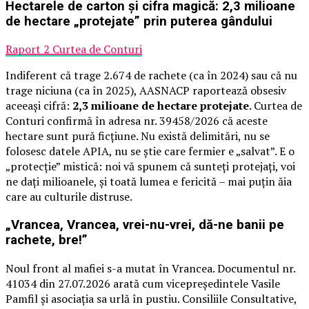
Hectarele de carton și cifra magică: 2,3 milioane
de hectare „protejate” prin puterea gândului
Raport 2 Curtea de Conturi
Indiferent că trage 2.674 de rachete (ca în 2024) sau că nu
trage niciuna (ca în 2025), AASNACP raportează obsesiv
aceeași cifră:
2,3 milioane de hectare protejate
. Curtea de
Conturi confirmă în adresa nr. 39458/2026 că aceste
hectare sunt pură ficțiune. Nu există delimitări, nu se
folosesc datele APIA, nu se știe care fermier e „salvat”. E o
„protecție” mistică: noi vă spunem că sunteți protejați, voi
ne dați milioanele, și toată lumea e fericită – mai puțin ăia
care au culturile distruse.
„Vrancea, Vrancea, vrei-nu-vrei, dă-ne banii pe
rachete, bre!”
Noul front al mafiei s-a mutat în Vrancea. Documentul nr.
41034 din 27.07.2026 arată cum vicepreședintele Vasile
Pamfil și asociația sa urlă în pustiu. Consiliile Consultative,