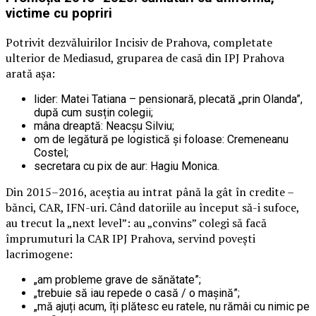
victime cu popriri
Potrivit dezvăluirilor Incisiv de Prahova, completate
ulterior de Mediasud, gruparea de casă din IPJ Prahova
arată așa:
lider: Matei Tatiana – pensionară, plecată „prin Olanda”,
după cum susțin colegii;
mâna dreaptă: Neacșu Silviu;
om de legătură pe logistică și foloase: Cremeneanu
Costel;
secretara cu pix de aur: Hagiu Monica.
Din 2015–2016, aceștia au intrat până la gât în credite –
bănci, CAR, IFN-uri. Când datoriile au început să-i sufoce,
au trecut la „next level”: au „convins” colegi să facă
împrumuturi la CAR IPJ Prahova, servind povești
lacrimogene:
„am probleme grave de sănătate”;
„trebuie să iau repede o casă / o mașină”;
„mă ajuți acum, îți plătesc eu ratele, nu rămâi cu nimic pe