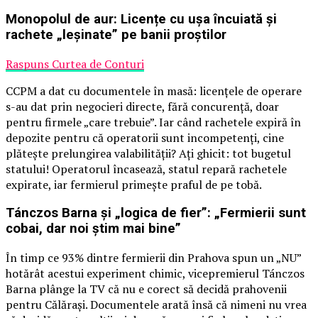
Monopolul de aur: Licențe cu ușa încuiată și
rachete „leșinate” pe banii proștilor
Raspuns Curtea de Conturi
CCPM a dat cu documentele în masă: licențele de operare
s-au dat prin negocieri directe, fără concurență, doar
pentru firmele „care trebuie”. Iar când rachetele expiră în
depozite pentru că operatorii sunt incompetenți, cine
plătește prelungirea valabilității? Ați ghicit: tot bugetul
statului! Operatorul încasează, statul repară rachetele
expirate, iar fermierul primește praful de pe tobă.
Tánczos Barna și „logica de fier”: „Fermierii sunt
cobai, dar noi știm mai bine”
În timp ce 93% dintre fermierii din Prahova spun un „NU”
hotărât acestui experiment chimic, vicepremierul Tánczos
Barna plânge la TV că nu e corect să decidă prahovenii
pentru Călărași. Documentele arată însă că nimeni nu vrea