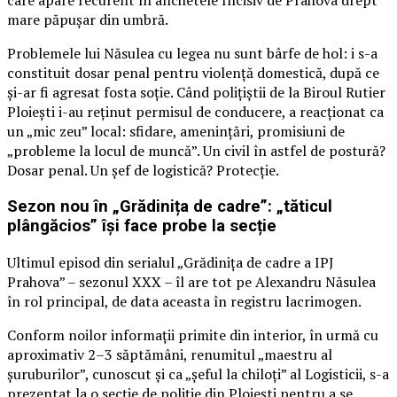
care apare recurent în anchetele Incisiv de Prahova drept
mare păpușar din umbră.
Problemele lui Năsulea cu legea nu sunt bârfe de hol: i s-a
constituit dosar penal pentru violență domestică, după ce
și-ar fi agresat fosta soție. Când polițiștii de la Biroul Rutier
Ploiești i-au reținut permisul de conducere, a reacționat ca
un „mic zeu” local: sfidare, amenințări, promisiuni de
„probleme la locul de muncă”. Un civil în astfel de postură?
Dosar penal. Un șef de logistică? Protecție.
Sezon nou în „Grădinița de cadre”: „tăticul
plângăcios” își face probe la secție
Ultimul episod din serialul „Grădinița de cadre a IPJ
Prahova” – sezonul XXX – îl are tot pe Alexandru Năsulea
în rol principal, de data aceasta în registru lacrimogen.
Conform noilor informații primite din interior, în urmă cu
aproximativ 2–3 săptămâni, renumitul „maestru al
șuruburilor”, cunoscut și ca „șeful la chiloți” al Logisticii, s-a
prezentat la o secție de poliție din Ploiești pentru a se