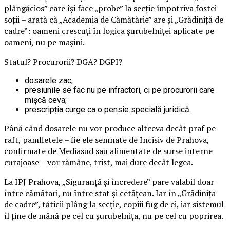
plângăcios” care își face „probe” la secție împotriva fostei
soții – arată că „Academia de Cămătărie” are și „Grădiniță de
cadre”: oameni crescuți în logica șurubelniței aplicate pe
oameni, nu pe mașini.
Statul? Procurorii? DGA? DGPI?
dosarele zac;
presiunile se fac nu pe infractori, ci pe procurorii care
mișcă ceva;
prescripția curge ca o pensie specială juridică.
Până când dosarele nu vor produce altceva decât praf pe
raft, pamfletele – fie ele semnate de Incisiv de Prahova,
confirmate de Mediasud sau alimentate de surse interne
curajoase – vor rămâne, trist, mai dure decât legea.
La IPJ Prahova, „Siguranță și încredere” pare valabil doar
între cămătari, nu între stat și cetățean. Iar în „Grădinița
de cadre”, tăticii plâng la secție, copiii fug de ei, iar sistemul
îl ține de mână pe cel cu șurubelnița, nu pe cel cu poprirea.