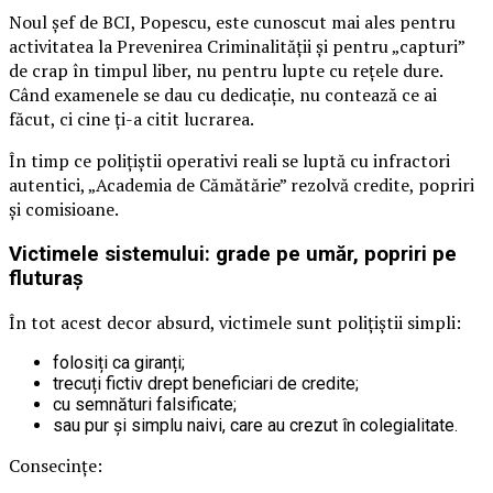
Noul șef de BCI, Popescu, este cunoscut mai ales pentru
activitatea la Prevenirea Criminalității și pentru „capturi”
de crap în timpul liber, nu pentru lupte cu rețele dure.
Când examenele se dau cu dedicație, nu contează ce ai
făcut, ci cine ți-a citit lucrarea.
În timp ce polițiștii operativi reali se luptă cu infractori
autentici, „Academia de Cămătărie” rezolvă credite, popriri
și comisioane.
Victimele sistemului: grade pe umăr, popriri pe
fluturaș
În tot acest decor absurd, victimele sunt polițiștii simpli:
folosiți ca giranți;
trecuți fictiv drept beneficiari de credite;
cu semnături falsificate;
sau pur și simplu naivi, care au crezut în colegialitate.
Consecințe: