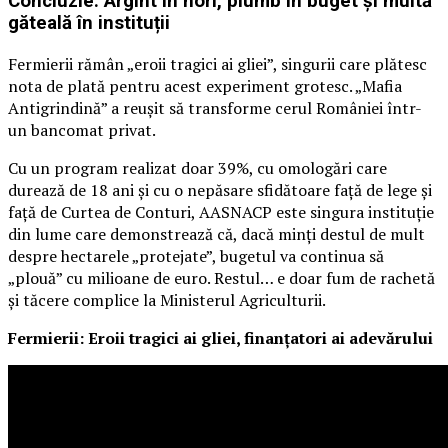
Concluzie: Argint în nori, plumb în buget și multă
găteală în instituții
Fermierii rămân „eroii tragici ai gliei”, singurii care plătesc
nota de plată pentru acest experiment grotesc. „Mafia
Antigrindină” a reușit să transforme cerul României într-
un bancomat privat.
Cu un program realizat doar 39%, cu omologări care
durează de 18 ani și cu o nepăsare sfidătoare față de lege și
față de Curtea de Conturi, AASNACP este singura instituție
din lume care demonstrează că, dacă minți destul de mult
despre hectarele „protejate”, bugetul va continua să
„plouă” cu milioane de euro. Restul… e doar fum de rachetă
și tăcere complice la Ministerul Agriculturii.
Fermierii: Eroii tragici ai gliei, finanțatori ai adevărului