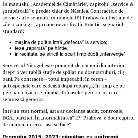
În manualul „Academiei de Cămătărie”, capitolul „service &
șurubăreală” e predat chiar de Năsulea. Contractele de
service auto semnate în numele IPJ Prahova au fost ani de
zile o zonă gri, aproape neverificată. Practic, scenariul
standard:
mașina de poliție intră „defectă” la service;
iese „reparată” pe hârtie;
în realitate, se strică la scurt timp după „intervenție”.
Service-ul Nicogel este pomenit de oameni din interior
drept o veritabilă stație de spălat nu doar șuruburi, ci și
bani. Pe contracte – totul impecabil; în teren –
autospeciale care cedează după reparații, în timp ce pe
persoană fizică se plimbă „foloasele” pentru cei care
semnează generos.
Într-un stat normal, asta ar declanșa audit, controale,
DGA, parchet. În „normalitatea” IPJ Prahova, e doar capitol
de manual intern: „așa se face”.
Promoția 2015–2023: cămătari cu uniformă,