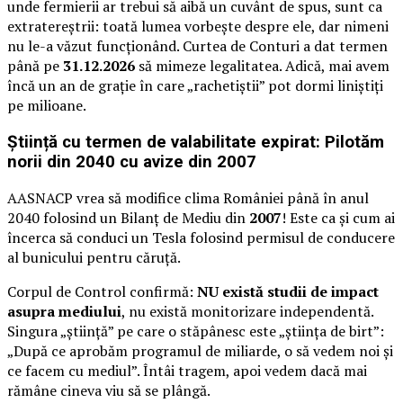
unde fermierii ar trebui să aibă un cuvânt de spus, sunt ca
extratereștrii: toată lumea vorbește despre ele, dar nimeni
nu le-a văzut funcționând. Curtea de Conturi a dat termen
până pe
31.12.2026
să mimeze legalitatea. Adică, mai avem
încă un an de grație în care „rachetiștii” pot dormi liniștiți
pe milioane.
Știință cu termen de valabilitate expirat: Pilotăm
norii din 2040 cu avize din 2007
AASNACP vrea să modifice clima României până în anul
2040 folosind un Bilanț de Mediu din
2007
! Este ca și cum ai
încerca să conduci un Tesla folosind permisul de conducere
al bunicului pentru căruță.
Corpul de Control confirmă:
NU există studii de impact
asupra mediului
, nu există monitorizare independentă.
Singura „știință” pe care o stăpânesc este „știința de birt”:
„După ce aprobăm programul de miliarde, o să vedem noi și
ce facem cu mediul”. Întâi tragem, apoi vedem dacă mai
rămâne cineva viu să se plângă.