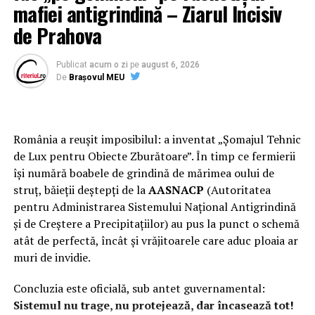
mafiei antigrindină – Ziarul Incisiv
„Avem 33 pana la 40 la suta din buget bani destinati
de Prahova
strict pentru inzestrare. Sunt si masuri care tin de
cariera militara, de statutul militarului roman, de
Publicat
acum o zi
pe
august 6, 2026
imbunatatirea clitatii vetii militarului roman”, a declarat
De
Brașovul MEU
Fifor.
Intrebat daca s-a gandit sa se orienteze catre zonele cu
multi asistati sociali pentru atragerea tinerilor in
România a reușit imposibilul: a inventat „Șomajul Tehnic
armata
, ministrul a spus ca programul e deschis tuturor
de Lux pentru Obiecte Zburătoare”. În timp ce fermierii
cetatenilor.
își numără boabele de grindină de mărimea oului de
struț, băieții deștepți de la
AASNACP
(Autoritatea
„Nu punem piedici nimanui, oricine poate sa acceseze
pentru Administrarea Sistemului Național Antigrindină
programul (…) Este un numar foarte mare de ani in care
și de Creștere a Precipitațiilor) au pus la punct o schemă
intr-un fel legatura dintre Armata Romana si societate
atât de perfectă, încât și vrăjitoarele care aduc ploaia ar
poate ca a fost cumva slabita”, a declarat ministrul.
muri de invidie.
Mihai Fifor a fost prezent la Arad pentru a participa la
Concluzia este oficială, sub antet guvernamental:
actiuni dedicate sarbatoririi Zilei Fortelor Terestre
Sistemul nu trage, nu protejează, dar încasează tot!
Romane, una dintre acestea fiind o ceremonie la