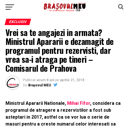
EXCLUSIV
Vrei sa te angajezi in armata?
Ministrul Apararii e dezamagit de
programul pentru rezervisti, dar
vrea sa-i atraga pe tineri –
Comisarul de Prahova
Publicat
acum 8 ani
pe
aprilie 21, 2018
De
Brașovul MEU
Ministrul Apararii Nationale,
Mihai Fifor
, considera ca
programul de atragere a rezervistilor a fost sub
asteptari in 2017, astfel ca se vor lua o serie de
masuri pentru a creste numarul celor interesati sa