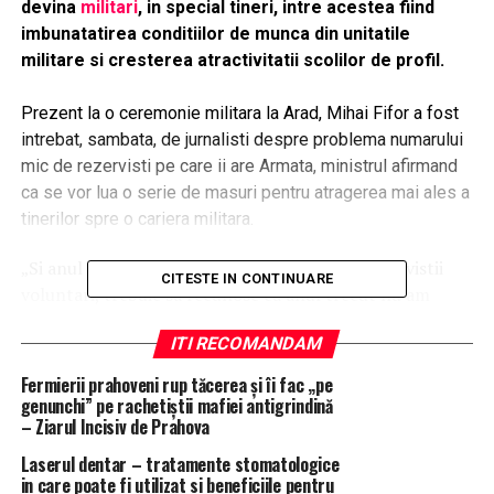
devina
militari
, in special tineri, intre acestea fiind
imbunatatirea conditiilor de munca din unitatile
militare si cresterea atractivitatii scolilor de profil.
Prezent la o ceremonie militara la Arad, Mihai Fifor a fost
intrebat, sambata, de jurnalisti despre problema numarului
mic de rezervisti pe care ii are Armata, ministrul afirmand
ca se vor lua o serie de masuri pentru atragerea mai ales a
tinerilor spre o cariera militara.
„Si anul acesta derulam programul pentru rezervistii
CITESTE IN CONTINUARE
voluntari, trebuie sa recunosc ca anul trecut nu am
obtinut cel mai mare succes, sau nu succesul la care noi
ITI RECOMANDAM
ne-am asteptat pentru acest proiect, dar continuam si
am incercat sa imbunatatim conditiile prin care sa
Fermierii prahoveni rup tăcerea și îi fac „pe
putem atrage rezervistii voluntari catre Armata
genunchi” pe rachetiștii mafiei antigrindină
– Ziarul Incisiv de Prahova
Romana. In momentul de fata suntem in analiza cu alte
masuri care sa atraga spre Armata Romana corpul
Laserul dentar – tratamente stomatologice
rezervistilor. Ne preocupa atragerea nu doar a
in care poate fi utilizat si beneficiile pentru