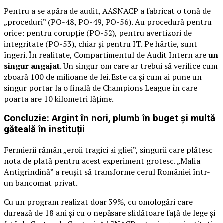
Pentru a se apăra de audit, AASNACP a fabricat o tonă de
„proceduri” (PO-48, PO-49, PO-56). Au procedură pentru
orice: pentru corupție (PO-52), pentru avertizori de
integritate (PO-53), chiar și pentru IT. Pe hârtie, sunt
îngeri. În realitate, Compartimentul de Audit Intern are
un
singur angajat
. Un singur om care ar trebui să verifice cum
zboară 100 de milioane de lei. Este ca și cum ai pune un
singur portar la o finală de Champions League în care
poarta are 10 kilometri lățime.
Concluzie: Argint în nori, plumb în buget și multă
găteală în instituții
Fermierii rămân „eroii tragici ai gliei”, singurii care plătesc
nota de plată pentru acest experiment grotesc. „Mafia
Antigrindină” a reușit să transforme cerul României într-
un bancomat privat.
Cu un program realizat doar 39%, cu omologări care
durează de 18 ani și cu o nepăsare sfidătoare față de lege și