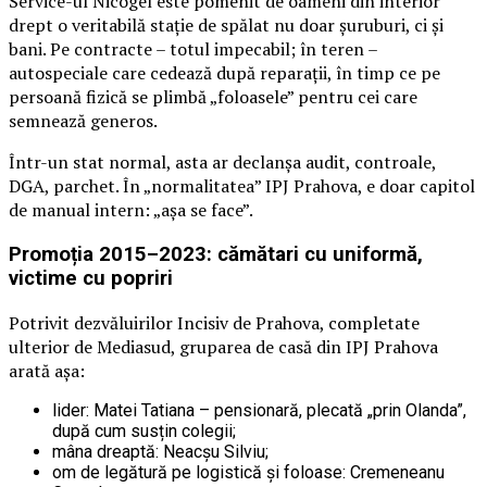
Service-ul Nicogel este pomenit de oameni din interior
drept o veritabilă stație de spălat nu doar șuruburi, ci și
bani. Pe contracte – totul impecabil; în teren –
autospeciale care cedează după reparații, în timp ce pe
persoană fizică se plimbă „foloasele” pentru cei care
semnează generos.
Într-un stat normal, asta ar declanșa audit, controale,
DGA, parchet. În „normalitatea” IPJ Prahova, e doar capitol
de manual intern: „așa se face”.
Promoția 2015–2023: cămătari cu uniformă,
victime cu popriri
Potrivit dezvăluirilor Incisiv de Prahova, completate
ulterior de Mediasud, gruparea de casă din IPJ Prahova
arată așa:
lider: Matei Tatiana – pensionară, plecată „prin Olanda”,
după cum susțin colegii;
mâna dreaptă: Neacșu Silviu;
om de legătură pe logistică și foloase: Cremeneanu