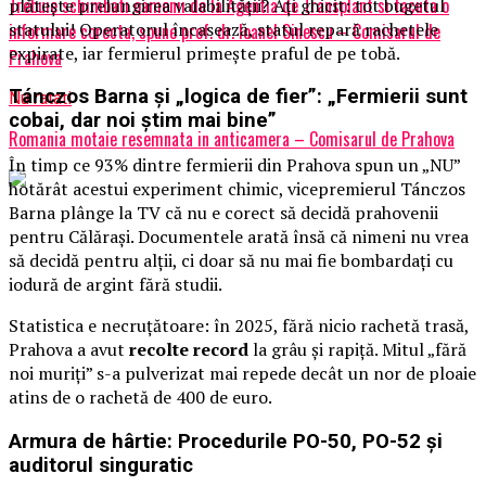
Trebuie schimbati oamenii de la Agentia de Transplant si facuta o
plătește prelungirea valabilității? Ați ghicit: tot bugetul
statului! Operatorul încasează, statul repară rachetele
informare corecta, spune prof. dr. Ioanel Sinescu – Comisarul de
expirate, iar fermierul primește praful de pe tobă.
Prahova
Tánczos Barna și „logica de fier”: „Fermierii sunt
Nu ratati
cobai, dar noi știm mai bine”
Romania motaie resemnata in anticamera – Comisarul de Prahova
În timp ce 93% dintre fermierii din Prahova spun un „NU”
hotărât acestui experiment chimic, vicepremierul Tánczos
Barna plânge la TV că nu e corect să decidă prahovenii
pentru Călărași. Documentele arată însă că nimeni nu vrea
să decidă pentru alții, ci doar să nu mai fie bombardați cu
iodură de argint fără studii.
Statistica e necruțătoare: în 2025, fără nicio rachetă trasă,
Prahova a avut
recolte record
la grâu și rapiță. Mitul „fără
noi muriți” s-a pulverizat mai repede decât un nor de ploaie
atins de o rachetă de 400 de euro.
Armura de hârtie: Procedurile PO-50, PO-52 și
auditorul singuratic