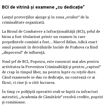
BCI de vitrină și examene „cu dedicație”
Lanțul protecțiilor ajunge și în zona „eroilor” de la
criminalitate organizată.
La Biroul de Combatere a Infracționalității (BCI), șeful de
birou a fost titularizat printr-un examen în care
președintele comisiei a fost… Marcel Bălan. Adică exact
omul pomenit în dezvăluirile Incisiv de Prahova ca fiind
„dispecerul” de influență.
Noul șef de BCI, Popescu, este cunoscut mai ales pentru
activitatea la Prevenirea Criminalității și pentru „capturi”
de crap în timpul liber, nu pentru lupte cu rețele dure.
Când examenele se dau cu dedicație, nu contează ce ai
făcut, ci cine ți-a citit lucrarea.
În timp ce polițiștii operativi reali se luptă cu infractori
autentici, „Academia de Cămătărie” rezolvă credite, popriri
și comisioane.