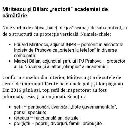
Mirițescu și Bălan: „rectorii” academiei de
cămătărie
Nu e vorba de câțiva „băieți de jos” scăpați de sub control, ci
de o structură cu protecție verticală. Numele-cheie:
Eduard Mirițescu, adjunct IGPR – pomenit în anchetele
Incisiv de Prahova ca „prieten la telefon” în diverse
combinații;
Marcel Bălan, adjunct al șefului IPJ Prahova – protector
al lui Năsulea și al altor „olimpici” ai academiei.
Conform surselor din interior, Mirițescu știa de sutele de
cereri de împrumut făcute pe numele polițiștilor păgubiți.
Din 2016 până azi, toți șefii de inspectorat au fost
informați, sesizați, atenționați. Bilanțul:
șefii – pensionări, avansări, „liste guvernamentale”,
pensii speciale;
rețeaua – funcțională ani de zile;
polițiștii – popriri, divorțuri, familii prăbușite.