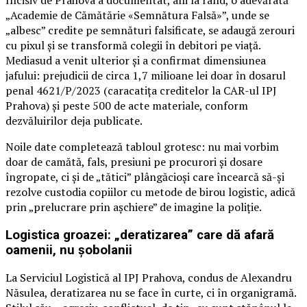
Incisiv de Prahova a documentat, ani la rând, o adevărată
„Academie de Cămătărie «Semnătura Falsă»”, unde se
„albesc” credite pe semnături falsificate, se adaugă zerouri
cu pixul și se transformă colegii în debitori pe viață.
Mediasud a venit ulterior și a confirmat dimensiunea
jafului: prejudicii de circa 1,7 milioane lei doar în dosarul
penal 4621/P/2023 (caracatița creditelor la CAR-ul IPJ
Prahova) și peste 500 de acte materiale, conform
dezvăluirilor deja publicate.
Noile date completează tabloul grotesc: nu mai vorbim
doar de camătă, fals, presiuni pe procurori și dosare
îngropate, ci și de „tătici” plângăcioși care încearcă să-și
rezolve custodia copiilor cu metode de birou logistic, adică
prin „prelucrare prin așchiere” de imagine la poliție.
Logistica groazei: „deratizarea” care dă afară
oamenii, nu șobolanii
La Serviciul Logistică al IPJ Prahova, condus de Alexandru
Năsulea, deratizarea nu se face în curte, ci în organigramă.