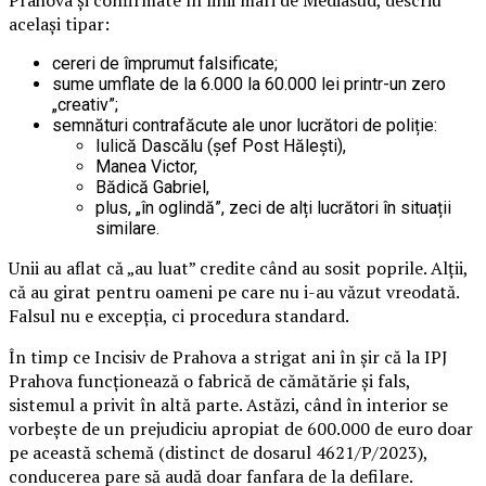
Prahova și confirmate în linii mari de Mediasud, descriu
același tipar:
cereri de împrumut falsificate;
sume umflate de la 6.000 la 60.000 lei printr-un zero
„creativ”;
semnături contrafăcute ale unor lucrători de poliție:
Iulică Dascălu (șef Post Hălești),
Manea Victor,
Bădică Gabriel,
plus, „în oglindă”, zeci de alți lucrători în situații
similare.
Unii au aflat că „au luat” credite când au sosit poprile. Alții,
că au girat pentru oameni pe care nu i-au văzut vreodată.
Falsul nu e excepția, ci procedura standard.
În timp ce Incisiv de Prahova a strigat ani în șir că la IPJ
Prahova funcționează o fabrică de cămătărie și fals,
sistemul a privit în altă parte. Astăzi, când în interior se
vorbește de un prejudiciu apropiat de 600.000 de euro doar
pe această schemă (distinct de dosarul 4621/P/2023),
conducerea pare să audă doar fanfara de la defilare.