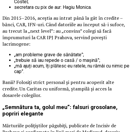
Costel;
secretara cu pix de aur: Hagiu Monica.
Din 2015–2016, aceștia au intrat până la gât în credite –
bănci, CAR, IFN-uri. Când datoriile au început să-i sufoce,
au trecut la „next level”: au „convins” colegi să facă
împrumuturi la CAR IPJ Prahova, servind povești
lacrimogene:
„am probleme grave de sănătate”;
„trebuie să iau repede o casă / o mașină”;
„mă ajuți acum, îți plătesc eu ratele, nu rămâi cu nimic pe
cap”.
Banii? Folosiți strict personal și pentru acoperit alte
credite. Un Caritas cu uniformă, ștampilă și acces la
dosarele colegilor.
„Semnătura ta, golul meu”: falsuri grosolane,
popriri elegante
Mărturiile polițiștilor păgubiți, publicate de Incisiv de