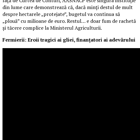
față de Curtea de Conturi, AASNACP este singura instituție
din lume care demonstrează că, dacă minți destul de mult
despre hectarele „protejate”, bugetul va continua să
„plouă” cu milioane de euro. Restul… e doar fum de rachetă
și tăcere complice la Ministerul Agriculturii.
Fermierii: Eroii tragici ai gliei, finanțatori ai adevărului