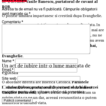
ne-a declarat
Vasile Banescu, purtatorul de cuvant al
BOR
.
Adresa ta de email nu va fi publicată.
Câmpurile obligatorii
sunt marcate cu
*
O pozitie similara impartasesc si crestinii dupa Evanghelie.
Comentariu
*
„Sustinem asa ceva atat timp cat se salveaza alta viata. In
momentul in care cineva e accidentat si e clar ca nu mai are
niciun fel de speranta de viata sau este deja decedat, nu ne
opunem. Dar atat timp cat mai e o licarire de viata, nu avem
voie sa spunem noi nu”, ne-a declarat si
Virgil Achihai,
presedinte al Uniunii Bisericilor Crestine dupa
Evanghelie
.
Nume
*
Un act de iubire intr-o lume marcata de
Email
*
egoism
Site web
O abordare diferita are Biserica Catolica.
Parintele
Francisc Dobos, purtatorul de cuvant al Arhidiecezei
Salvează-mi numele, emailul și site-ul web în acest
Catolice Bucuresti
, spune ca atat timp cat invatam sa
navigator pentru data viitoare când o să comentez.
privim viata ca pe un dar, aceeasi recunostinta o putem
manifesta si daruind viata.