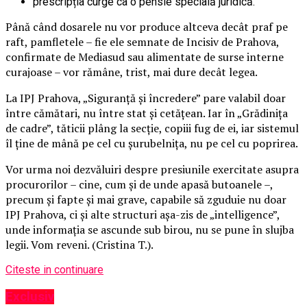
prescripția curge ca o pensie specială juridică.
Până când dosarele nu vor produce altceva decât praf pe
raft, pamfletele – fie ele semnate de Incisiv de Prahova,
confirmate de Mediasud sau alimentate de surse interne
curajoase – vor rămâne, trist, mai dure decât legea.
La IPJ Prahova, „Siguranță și încredere” pare valabil doar
între cămătari, nu între stat și cetățean. Iar în „Grădinița
de cadre”, tăticii plâng la secție, copiii fug de ei, iar sistemul
îl ține de mână pe cel cu șurubelnița, nu pe cel cu poprirea.
Vor urma noi dezvăluiri despre presiunile exercitate asupra
procurorilor – cine, cum și de unde apasă butoanele –,
precum și fapte și mai grave, capabile să zguduie nu doar
IPJ Prahova, ci și alte structuri așa-zis de „intelligence”,
unde informația se ascunde sub birou, nu se pune în slujba
legii. Vom reveni. (Cristina T.).
Citeste in continuare
Exclusiv