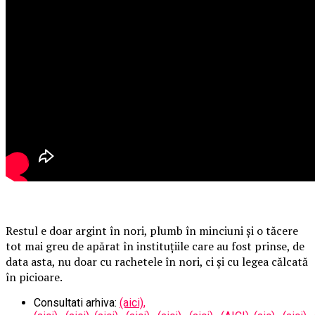
Restul e doar argint în nori, plumb în minciuni și o tăcere
tot mai greu de apărat în instituțiile care au fost prinse, de
data asta, nu doar cu rachetele în nori, ci și cu legea călcată
în picioare.
Consultati arhiva:
(aici),