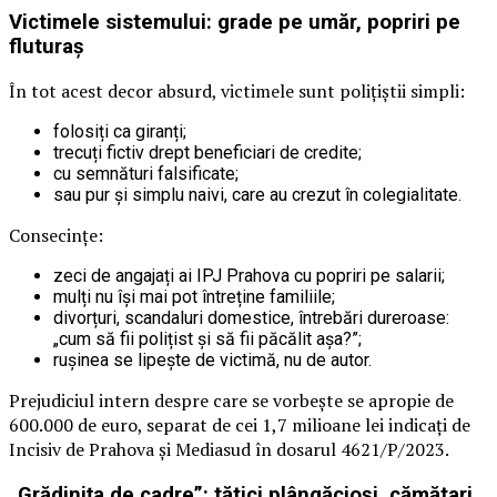
Victimele sistemului: grade pe umăr, popriri pe
fluturaș
În tot acest decor absurd, victimele sunt polițiștii simpli:
folosiți ca giranți;
trecuți fictiv drept beneficiari de credite;
cu semnături falsificate;
sau pur și simplu naivi, care au crezut în colegialitate.
Consecințe:
zeci de angajați ai IPJ Prahova cu popriri pe salarii;
mulți nu își mai pot întreține familiile;
divorțuri, scandaluri domestice, întrebări dureroase:
„cum să fii polițist și să fii păcălit așa?”;
rușinea se lipește de victimă, nu de autor.
Prejudiciul intern despre care se vorbește se apropie de
600.000 de euro, separat de cei 1,7 milioane lei indicați de
Incisiv de Prahova și Mediasud în dosarul 4621/P/2023.
„Grădinița de cadre”: tătici plângăcioși, cămătari