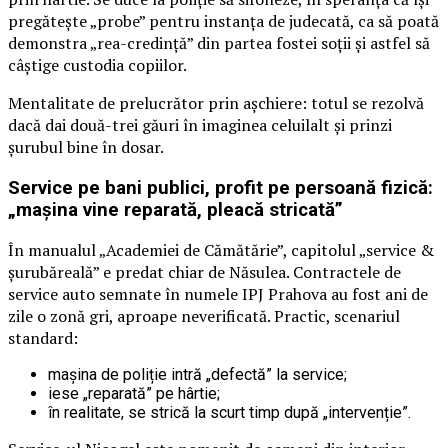
pregătește „probe” pentru instanța de judecată, ca să poată
demonstra „rea-credință” din partea fostei soții și astfel să
câștige custodia copiilor.
Mentalitate de prelucrător prin așchiere: totul se rezolvă
dacă dai două-trei găuri în imaginea celuilalt și prinzi
șurubul bine în dosar.
Service pe bani publici, profit pe persoană fizică:
„mașina vine reparată, pleacă stricată”
În manualul „Academiei de Cămătărie”, capitolul „service &
șurubăreală” e predat chiar de Năsulea. Contractele de
service auto semnate în numele IPJ Prahova au fost ani de
zile o zonă gri, aproape neverificată. Practic, scenariul
standard:
mașina de poliție intră „defectă” la service;
iese „reparată” pe hârtie;
în realitate, se strică la scurt timp după „intervenție”.