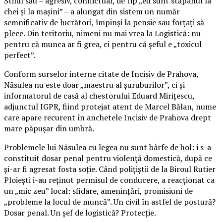
Stilul său – agresiv, conflictual, de tip „eu sunt stăpânul la
chei și la mașini” – a alungat din sistem un număr
semnificativ de lucrători, împinși la pensie sau forțați să
plece. Din teritoriu, nimeni nu mai vrea la Logistică: nu
pentru că munca ar fi grea, ci pentru că șeful e „toxicul
perfect”.
Conform surselor interne citate de Incisiv de Prahova,
Năsulea nu este doar „maestru al șuruburilor”, ci și
informatorul de casă al chestorului Eduard Mirițescu,
adjunctul IGPR, fiind protejat atent de Marcel Bălan, nume
care apare recurent în anchetele Incisiv de Prahova drept
mare păpușar din umbră.
Problemele lui Năsulea cu legea nu sunt bârfe de hol: i s-a
constituit dosar penal pentru violență domestică, după ce
și-ar fi agresat fosta soție. Când polițiștii de la Biroul Rutier
Ploiești i-au reținut permisul de conducere, a reacționat ca
un „mic zeu” local: sfidare, amenințări, promisiuni de
„probleme la locul de muncă”. Un civil în astfel de postură?
Dosar penal. Un șef de logistică? Protecție.