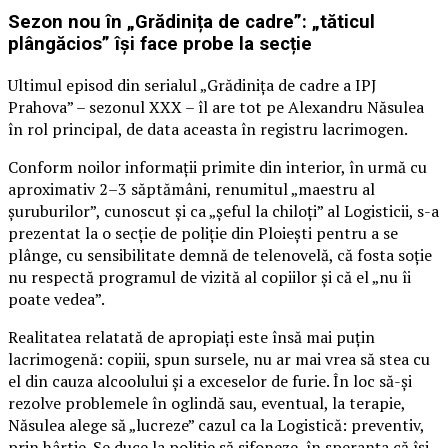
Sezon nou în „Grădinița de cadre”: „tăticul
plângăcios” își face probe la secție
Ultimul episod din serialul „Grădinița de cadre a IPJ
Prahova” – sezonul XXX – îl are tot pe Alexandru Năsulea
în rol principal, de data aceasta în registru lacrimogen.
Conform noilor informații primite din interior, în urmă cu
aproximativ 2–3 săptămâni, renumitul „maestru al
șuruburilor”, cunoscut și ca „șeful la chiloți” al Logisticii, s-a
prezentat la o secție de poliție din Ploiești pentru a se
plânge, cu sensibilitate demnă de telenovelă, că fosta soție
nu respectă programul de vizită al copiilor și că el „nu îi
poate vedea”.
Realitatea relatată de apropiați este însă mai puțin
lacrimogenă: copiii, spun sursele, nu ar mai vrea să stea cu
el din cauza alcoolului și a exceselor de furie. În loc să-și
rezolve problemele în oglindă sau, eventual, la terapie,
Năsulea alege să „lucreze” cazul ca la Logistică: preventiv,
prin hârtie. Se duce la poliție să sifoneze, în speranța că își