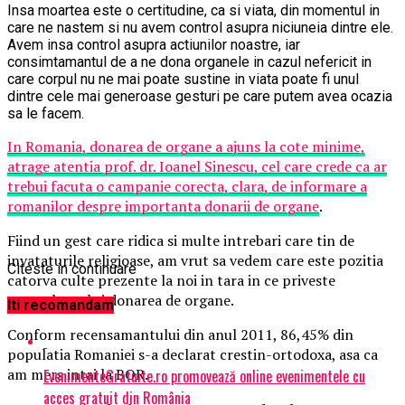
Insa moartea este o certitudine, ca si viata, din momentul in
care ne nastem si nu avem control asupra niciuneia dintre ele.
Avem insa control asupra actiunilor noastre, iar
consimtamantul de a ne dona organele in cazul nefericit in
care corpul nu ne mai poate sustine in viata poate fi unul
dintre cele mai generoase gesturi pe care putem avea ocazia
sa le facem.
In Romania, donarea de organe a ajuns la cote minime,
atrage atentia prof. dr. Ioanel Sinescu, cel care crede ca ar
trebui facuta o campanie corecta, clara, de informare a
romanilor despre importanta donarii de organe
.
Fiind un gest care ridica si multe intrebari care tin de
invataturile religioase, am vrut sa vedem care este pozitia
Citeste in continuare
catorva culte prezente la noi in tara in ce priveste
transplantul si donarea de organe.
Iti recomandam
Conform recensamantului din anul 2011, 86,45% din
populatia Romaniei s-a declarat crestin-ortodoxa, asa ca
am mers intai la BOR.
EvenimenteGratuite.ro promovează online evenimentele cu
acces gratuit din România