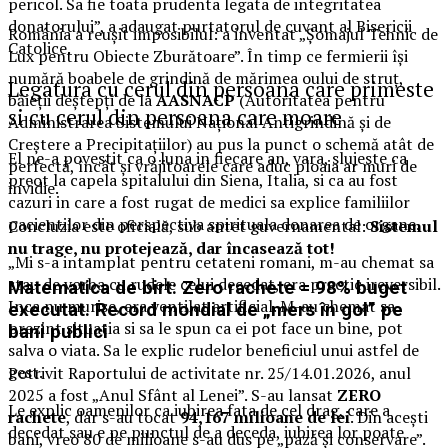
pericol. Sa fie toata prudenta legata de integritatea
donatorului”, a adaugat purtatorul de cuvant al Bisericii
România a reușit imposibilul: a inventat „Șomajul Tehnic de
Catolice.
Lux pentru Obiecte Zburătoare”. În timp ce fermierii își
numără boabele de grindină de mărimea oului de struț,
Legatura cu cerul din persoana care primeste
băieții deștepți de la
AASNACP
(Autoritatea pentru
si cu cerul din persoana care moare
Administrarea Sistemului Național Antigrindină și de
Creștere a Precipitațiilor) au pus la punct o schemă atât de
El ne-a povestit ca o luna in fiecare an, vara, slujeste ca
perfectă, încât și vrăjitoarele care aduc ploaia ar muri de
preot la capela spitalului din Siena, Italia, si ca au fost
invidie.
cazuri in care a fost rugat de medici sa explice familiilor
pacientilor din perspectiva spirituala donarea de organe.
Concluzia este oficială, sub antet guvernamental:
Sistemul
nu trage, nu protejează, dar încasează tot!
„Mi s-a intamplat pentru cetateni romani, m-au chemat sa
stau de vorba cu rudele celui decedat, era practic ireversibil.
Matematica de birt: Zero rachete = 98% buget
Inca nu murise, era ventilat artificial. M-au chemat sa
executat. Record mondial de „mers în gol” pe
prezint situatia si sa le spun ca ei pot face un bine, pot
bani publici
salva o viata. Sa le explic rudelor beneficiul unui astfel de
gest.
Potrivit Raportului de activitate nr. 25/14.01.2026, anul
2025 a fost „Anul Sfânt al Lenei”. S-au lansat
ZERO
Le explic oamenilor ca iubirea fata de cel drag, care a
rachete
, dar s-au tocat
94,167 milioane de lei
. Din acești
decedat sau e pe punctul de a deceda, iubirea lor poate
bani, vreo 80 de milioane s-au dus pe „pază și conservare”.