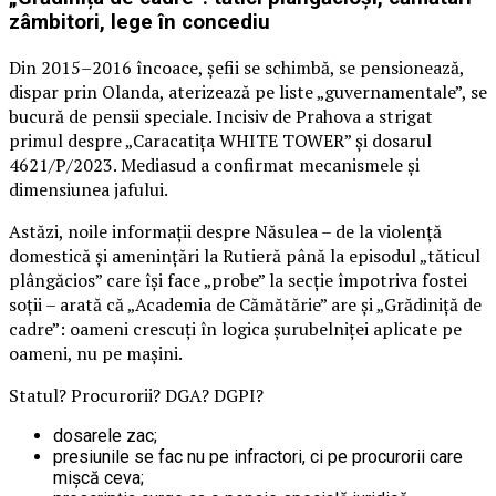
zâmbitori, lege în concediu
Din 2015–2016 încoace, șefii se schimbă, se pensionează,
dispar prin Olanda, aterizează pe liste „guvernamentale”, se
bucură de pensii speciale. Incisiv de Prahova a strigat
primul despre „Caracatița WHITE TOWER” și dosarul
4621/P/2023. Mediasud a confirmat mecanismele și
dimensiunea jafului.
Astăzi, noile informații despre Năsulea – de la violență
domestică și amenințări la Rutieră până la episodul „tăticul
plângăcios” care își face „probe” la secție împotriva fostei
soții – arată că „Academia de Cămătărie” are și „Grădiniță de
cadre”: oameni crescuți în logica șurubelniței aplicate pe
oameni, nu pe mașini.
Statul? Procurorii? DGA? DGPI?
dosarele zac;
presiunile se fac nu pe infractori, ci pe procurorii care
mișcă ceva;