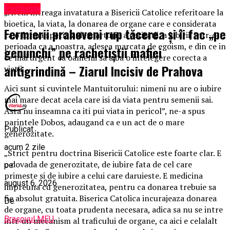
Exclusiv
„Avem intreaga invatatura a Bisericii Catolice referitoare la
bioetica, la viata, la donarea de organe care e considerata
Fermierii prahoveni rup tăcerea și îi fac „pe
ca o forma speciala de marturie a caritatii, a iubirii. Intr-o
perioada ca a noastra, adesea marcata de egoism, e din ce in
genunchi” pe rachetiștii mafiei
ce mai urgent ca oamenii sa aiba o intelegere corecta a
antigrindină – Ziarul Incisiv de Prahova
vietii.
Aici sunt si cuvintele Mantuitorului: nimeni nu are o iubire
mai mare decat acela care isi da viata pentru semenii sai.
Asta nu inseamna ca iti pui viata in pericol”, ne-a spus
parintele Dobos, adaugand ca e un act de o mare
Publicat
generozitate.
acum 2 zile
„Strict pentru doctrina Bisericii Catolice este foarte clar. E
o dovada de generozitate, de iubire fata de cel care
pe
primeste si de iubire a celui care daruieste. E medicina
august 6, 2026
impreuna cu generozitatea, pentru ca donarea trebuie sa
fie absolut gratuita. Biserica Catolica incurajeaza donarea
De
de organe, cu toata prudenta necesara, adica sa nu se intre
Brașovul MEU
intr-un mecanism al traficului de organe, ca aici e celalalt