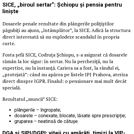
SICE, „biroul sertar”: Șchiopu și pensia pentru
liniște
Dosarele penale rezultate din plângerile polițiștilor
păgubiți au ajuns, „întâmplător”, la SICE. Adică la structura
direct interesată să nu explodeze scandalul în propria
curte.
Fosta șefă SICE, Codruța Șchiopu, s-a asigurat că dosarele
rămân la loc sigur: în sertar. Nu la percheziții, nu la
expertize, nu la instanță. Cariera sa a fost, la rândul ei,
„protejată”: când nu apărea pe listele IPJ Prahova, ateriza
direct dinspre IGPR. Finalul: o pensionare mai mult decât
specială.
Rezultatul „muncii” SICE:
plângerile – îngropate;
dosarele – conexate, blocate, lăsate spre prescripție;
gruparea – neatinsă de cătușe.
DGA și SIPI/DGPI: viteji cu amărâți, timizi la VIP-