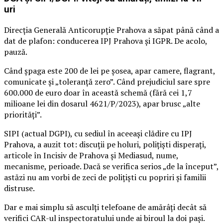
uri
Direcția Generală Anticorupție Prahova a săpat până când a
dat de plafon: conducerea IPJ Prahova și IGPR. De acolo,
pauză.
Când șpaga este 200 de lei pe șosea, apar camere, flagrant,
comunicate și „toleranță zero”. Când prejudiciul sare spre
600.000 de euro doar în această schemă (fără cei 1,7
milioane lei din dosarul 4621/P/2023), apar brusc „alte
priorități”.
SIPI (actual DGPI), cu sediul în aceeași clădire cu IPJ
Prahova, a auzit tot: discuții pe holuri, polițiști disperați,
articole în Incisiv de Prahova și Mediasud, nume,
mecanisme, perioade. Dacă se verifica serios „de la început”,
astăzi nu am vorbi de zeci de polițiști cu popriri și familii
distruse.
Dar e mai simplu să asculți telefoane de amărâți decât să
verifici CAR-ul inspectoratului unde ai biroul la doi pași.