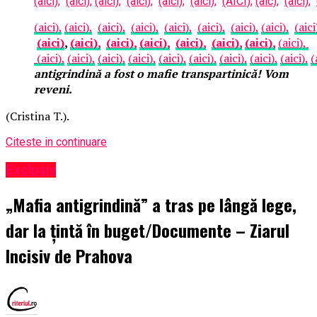
(aici),
(aici),
(aici),
(aici),
(aici),
(aici),
(AICI),
(aic),
(aici),
(aici),
(aici),
(aici),
(aici),
(aici),
(aici),
(aici),
(aici),
(aici
(aici)
,
(aici),
(aici),
(aici),
(aici),
(aici),
(aici),
(aici),
(aici),
(aici),
(aici),
(aici),
(aici),
(aici),
(aici),
(aici),
(aici),
(
antigrindină a fost o mafie transpartinică! Vom
reveni.
(Cristina T.).
Citeste in continuare
Exclusiv
„Mafia antigrindină” a tras pe lângă lege,
dar la țintă în buget/Documente – Ziarul
Incisiv de Prahova