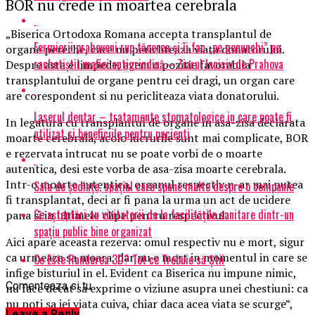
BOR nu crede in moartea cerebrala
„Biserica Ortodoxa Romana accepta transplantul de
Fermierii prahoveni rup tăcerea și îi fac „pe genunchi” pe
organe pereche, care nu pericliteaza viata donatorului.
rachetiștii mafiei antigrindină – Ziarul Incisiv de Prahova
Despre asta e limpede, avem o pozitie favorabila
transplantului de organe pentru cei dragi, un organ care
are corespondent si nu pericliteaza viata donatorului.
Laserul dentar – tratamente stomatologice in care poate fi
In legatura cu transplantul de organe in asa-zisa declarata
utilizat si beneficiile pentru pacienti
moarte cerebrala, acolo lucrurile sunt mai complicate, BOR
e rezervata intrucat nu se poate vorbi de o moarte
autentica, desi este vorba de asa-zisa moarte cerebrala.
Intr-o moarte autentica, organul respectiv n-ar mai putea
Sala de ședințe, spațiul care spune multe despre o companie
fi transplantat, deci ar fi pana la urma un act de ucidere
Ce așteptări au vizitatorii de la facilitățile sanitare dintr-un
pana si in ultimele clipe pentru respectivul.
spațiu public bine organizat
Aici apare aceasta rezerva: omul respectiv nu e mort, sigur
ca urmeaza sa moara, dar nu e mort in momentul in care se
Ce Este Randarea 3D? Tot ce Trebuie să Știi
infige bisturiul in el. Evident ca Biserica nu impune nimic,
Comenteaza si tu
nu face decat sa exprime o viziune asupra unei chestiuni: ca
nu poti sa iei viata cuiva, chiar daca acea viata se scurge”,
Leave a Reply