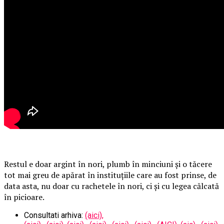
Restul e doar argint în nori, plumb în minciuni și o tăcere
tot mai greu de apărat în instituțiile care au fost prinse, de
data asta, nu doar cu rachetele în nori, ci și cu legea călcată
în picioare.
Consultati arhiva:
(aici),