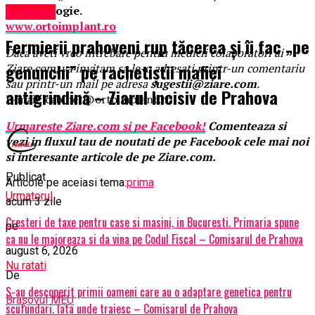
Stomatologie.
Exclusiv
www.ortoimplant.ro
Fermierii prahoveni rup tăcerea și îi fac „pe
Daca aveti vreo intrebare pentru medicii colaboratori ai
genunchi” pe rachetiștii mafiei
Ziare.com, va invitam sa le-o adresati printr-un comentariu
sau printr-un mail pe adresa
sugestii@ziare.com
.
antigrindină – Ziarul Incisiv de Prahova
E-mail: cabinet@ortoimplant.ro
Urmareste
Ziare.
com
si pe Facebook!
Comenteaza si
vezi in fluxul tau de noutati de pe Facebook cele mai noi
si interesante articole de pe Ziare.com.
Publicat
Articole pe aceiasi tema:
prima
Urmatorul
acum 3 zile
Cresteri de taxe pentru case si masini, in Bucuresti. Primaria spune
pe
ca nu le majoreaza si da vina pe Codul Fiscal – Comisarul de Prahova
august 6, 2026
Nu ratati
De
S-au descoperit primii oameni care au o adaptare genetica pentru
Brașovul MEU
scufundari. Iata unde traiesc – Comisarul de Prahova