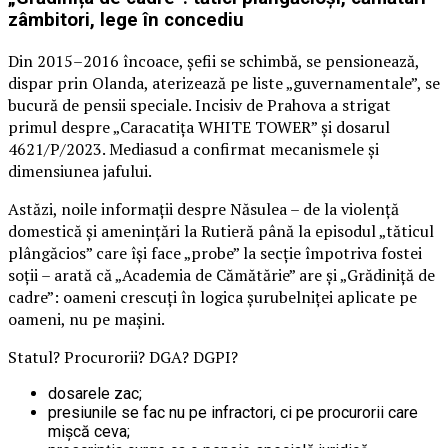
zâmbitori, lege în concediu
Din 2015–2016 încoace, șefii se schimbă, se pensionează,
dispar prin Olanda, aterizează pe liste „guvernamentale”, se
bucură de pensii speciale. Incisiv de Prahova a strigat
primul despre „Caracatița WHITE TOWER” și dosarul
4621/P/2023. Mediasud a confirmat mecanismele și
dimensiunea jafului.
Astăzi, noile informații despre Năsulea – de la violență
domestică și amenințări la Rutieră până la episodul „tăticul
plângăcios” care își face „probe” la secție împotriva fostei
soții – arată că „Academia de Cămătărie” are și „Grădiniță de
cadre”: oameni crescuți în logica șurubelniței aplicate pe
oameni, nu pe mașini.
Statul? Procurorii? DGA? DGPI?
dosarele zac;
presiunile se fac nu pe infractori, ci pe procurorii care
mișcă ceva;