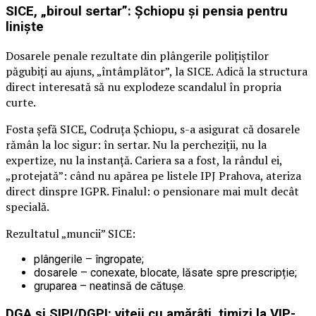
SICE, „biroul sertar”: Șchiopu și pensia pentru
liniște
Dosarele penale rezultate din plângerile polițiștilor
păgubiți au ajuns, „întâmplător”, la SICE. Adică la structura
direct interesată să nu explodeze scandalul în propria
curte.
Fosta șefă SICE, Codruța Șchiopu, s-a asigurat că dosarele
rămân la loc sigur: în sertar. Nu la percheziții, nu la
expertize, nu la instanță. Cariera sa a fost, la rândul ei,
„protejată”: când nu apărea pe listele IPJ Prahova, ateriza
direct dinspre IGPR. Finalul: o pensionare mai mult decât
specială.
Rezultatul „muncii” SICE:
plângerile – îngropate;
dosarele – conexate, blocate, lăsate spre prescripție;
gruparea – neatinsă de cătușe.
DGA și SIPI/DGPI: viteji cu amărâți, timizi la VIP-