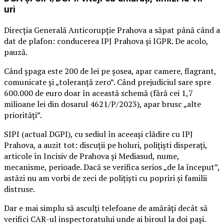
uri
Direcția Generală Anticorupție Prahova a săpat până când a
dat de plafon: conducerea IPJ Prahova și IGPR. De acolo,
pauză.
Când șpaga este 200 de lei pe șosea, apar camere, flagrant,
comunicate și „toleranță zero”. Când prejudiciul sare spre
600.000 de euro doar în această schemă (fără cei 1,7
milioane lei din dosarul 4621/P/2023), apar brusc „alte
priorități”.
SIPI (actual DGPI), cu sediul în aceeași clădire cu IPJ
Prahova, a auzit tot: discuții pe holuri, polițiști disperați,
articole în Incisiv de Prahova și Mediasud, nume,
mecanisme, perioade. Dacă se verifica serios „de la început”,
astăzi nu am vorbi de zeci de polițiști cu popriri și familii
distruse.
Dar e mai simplu să asculți telefoane de amărâți decât să
verifici CAR-ul inspectoratului unde ai biroul la doi pași.