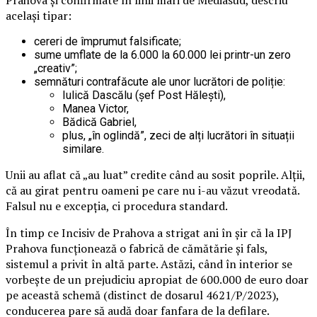
Prahova și confirmate în linii mari de Mediasud, descriu
același tipar:
cereri de împrumut falsificate;
sume umflate de la 6.000 la 60.000 lei printr-un zero
„creativ”;
semnături contrafăcute ale unor lucrători de poliție:
Iulică Dascălu (șef Post Hălești),
Manea Victor,
Bădică Gabriel,
plus, „în oglindă”, zeci de alți lucrători în situații
similare.
Unii au aflat că „au luat” credite când au sosit poprile. Alții,
că au girat pentru oameni pe care nu i-au văzut vreodată.
Falsul nu e excepția, ci procedura standard.
În timp ce Incisiv de Prahova a strigat ani în șir că la IPJ
Prahova funcționează o fabrică de cămătărie și fals,
sistemul a privit în altă parte. Astăzi, când în interior se
vorbește de un prejudiciu apropiat de 600.000 de euro doar
pe această schemă (distinct de dosarul 4621/P/2023),
conducerea pare să audă doar fanfara de la defilare.