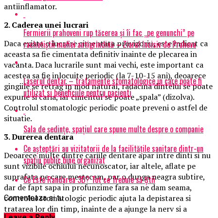
antiinflamator.
2. Caderea unei lucrari
Fermierii prahoveni rup tăcerea și îi fac „pe genunchi” pe
Daca exista o lucrare cimentata provizoriu, este indicat ca
rachetiștii mafiei antigrindină – Ziarul Incisiv de Prahova
aceasta sa fie cimentata definitiv inainte de plecarea in
vacanta. Daca lucrarile sunt mai vechi, este important ca
acestea sa fie inlocuite periodic (la 7-10-15 ani), deoarece
Laserul dentar – tratamente stomatologice in care poate fi
gingiile se retrag in mod natural, radacina dintelui se poate
utilizat si beneficiile pentru pacienti
expune si caria, iar cimentul se poate „spala” (dizolva).
Controlul stomatologic periodic poate preveni o astfel de
situatie.
Sala de ședințe, spațiul care spune multe despre o companie
3. Durerea dentara
Ce așteptări au vizitatorii de la facilitățile sanitare dintr-un
Deoarece multe dintre cariile dentare apar intre dinti si nu
spațiu public bine organizat
sunt vizibile ochiului necunoscator, iar altele, aflate pe
suprafata pe care mestecam, par o dunga neagra subtire,
Ce Este Randarea 3D? Tot ce Trebuie să Știi
dar de fapt sapa in profunzime fara sa ne dam seama,
controlul stomatologic periodic ajuta la depistarea si
Comenteaza si tu
tratarea lor din timp, inainte de a ajunge la nerv si a
Leave a Reply