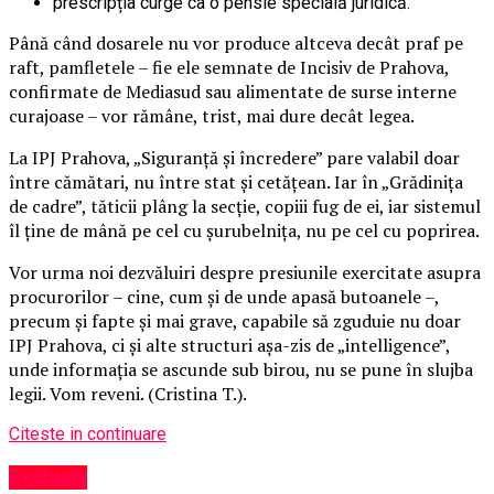
prescripția curge ca o pensie specială juridică.
Până când dosarele nu vor produce altceva decât praf pe
raft, pamfletele – fie ele semnate de Incisiv de Prahova,
confirmate de Mediasud sau alimentate de surse interne
curajoase – vor rămâne, trist, mai dure decât legea.
La IPJ Prahova, „Siguranță și încredere” pare valabil doar
între cămătari, nu între stat și cetățean. Iar în „Grădinița
de cadre”, tăticii plâng la secție, copiii fug de ei, iar sistemul
îl ține de mână pe cel cu șurubelnița, nu pe cel cu poprirea.
Vor urma noi dezvăluiri despre presiunile exercitate asupra
procurorilor – cine, cum și de unde apasă butoanele –,
precum și fapte și mai grave, capabile să zguduie nu doar
IPJ Prahova, ci și alte structuri așa-zis de „intelligence”,
unde informația se ascunde sub birou, nu se pune în slujba
legii. Vom reveni. (Cristina T.).
Citeste in continuare
Exclusiv