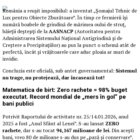
România a reușit imposibilul: a inventat „Șomajul Tehnic de
Lux pentru Obiecte Zburătoare”. În timp ce fermierii își
numără boabele de grindină de mărimea oului de struț,
băieții deștepți de la
AASNACP
(Autoritatea pentru
Administrarea Sistemului Național Antigrindină și de
Creștere a Precipitațiilor) au pus la punct o schemă atât de
perfectă, încât și vrăjitoarele care aduc ploaia ar muri de
invidie.
Concluzia este oficială, sub antet guvernamental:
Sistemul
nu trage, nu protejează, dar încasează tot!
Matematica de birt: Zero rachete = 98% buget
executat. Record mondial de „mers în gol” pe
bani publici
Potrivit Raportului de activitate nr. 25/14.01.2026, anul
2025 a fost „Anul Sfânt al Lenei”. S-au lansat
ZERO
rachete
, dar s-au tocat
94,167 milioane de lei
. Din acești
bani, vreo 80 de milioane s-au dus pe „pază și conservare”.