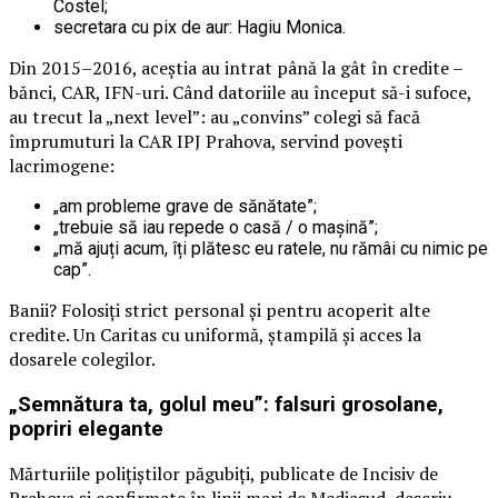
Costel;
secretara cu pix de aur: Hagiu Monica.
Din 2015–2016, aceștia au intrat până la gât în credite –
bănci, CAR, IFN-uri. Când datoriile au început să-i sufoce,
au trecut la „next level”: au „convins” colegi să facă
împrumuturi la CAR IPJ Prahova, servind povești
lacrimogene:
„am probleme grave de sănătate”;
„trebuie să iau repede o casă / o mașină”;
„mă ajuți acum, îți plătesc eu ratele, nu rămâi cu nimic pe
cap”.
Banii? Folosiți strict personal și pentru acoperit alte
credite. Un Caritas cu uniformă, ștampilă și acces la
dosarele colegilor.
„Semnătura ta, golul meu”: falsuri grosolane,
popriri elegante
Mărturiile polițiștilor păgubiți, publicate de Incisiv de