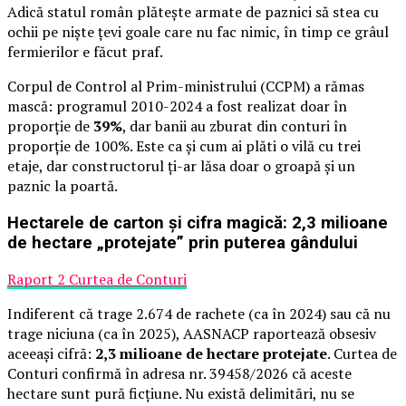
Adică statul român plătește armate de paznici să stea cu
ochii pe niște țevi goale care nu fac nimic, în timp ce grâul
fermierilor e făcut praf.
Corpul de Control al Prim-ministrului (CCPM) a rămas
mască: programul 2010-2024 a fost realizat doar în
proporție de
39%
, dar banii au zburat din conturi în
proporție de 100%. Este ca și cum ai plăti o vilă cu trei
etaje, dar constructorul ți-ar lăsa doar o groapă și un
paznic la poartă.
Hectarele de carton și cifra magică: 2,3 milioane
de hectare „protejate” prin puterea gândului
Raport 2 Curtea de Conturi
Indiferent că trage 2.674 de rachete (ca în 2024) sau că nu
trage niciuna (ca în 2025), AASNACP raportează obsesiv
aceeași cifră:
2,3 milioane de hectare protejate
. Curtea de
Conturi confirmă în adresa nr. 39458/2026 că aceste
hectare sunt pură ficțiune. Nu există delimitări, nu se