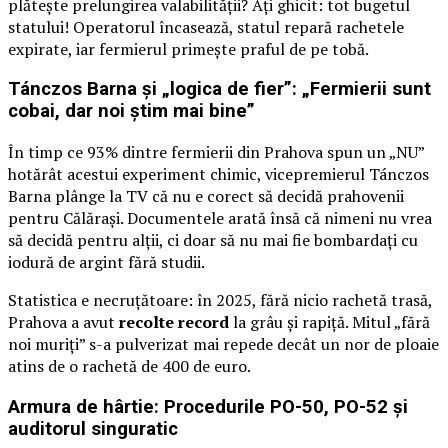
plătește prelungirea valabilității? Ați ghicit: tot bugetul
statului! Operatorul încasează, statul repară rachetele
expirate, iar fermierul primește praful de pe tobă.
Tánczos Barna și „logica de fier”: „Fermierii sunt
cobai, dar noi știm mai bine”
În timp ce 93% dintre fermierii din Prahova spun un „NU”
hotărât acestui experiment chimic, vicepremierul Tánczos
Barna plânge la TV că nu e corect să decidă prahovenii
pentru Călărași. Documentele arată însă că nimeni nu vrea
să decidă pentru alții, ci doar să nu mai fie bombardați cu
iodură de argint fără studii.
Statistica e necruțătoare: în 2025, fără nicio rachetă trasă,
Prahova a avut
recolte record
la grâu și rapiță. Mitul „fără
noi muriți” s-a pulverizat mai repede decât un nor de ploaie
atins de o rachetă de 400 de euro.
Armura de hârtie: Procedurile PO-50, PO-52 și
auditorul singuratic