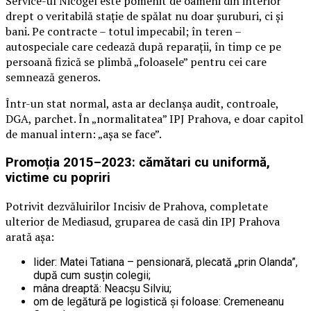
Service-ul Nicogel este pomenit de oameni din interior
drept o veritabilă stație de spălat nu doar șuruburi, ci și
bani. Pe contracte – totul impecabil; în teren –
autospeciale care cedează după reparații, în timp ce pe
persoană fizică se plimbă „foloasele” pentru cei care
semnează generos.
Într-un stat normal, asta ar declanșa audit, controale,
DGA, parchet. În „normalitatea” IPJ Prahova, e doar capitol
de manual intern: „așa se face”.
Promoția 2015–2023: cămătari cu uniformă,
victime cu popriri
Potrivit dezvăluirilor Incisiv de Prahova, completate
ulterior de Mediasud, gruparea de casă din IPJ Prahova
arată așa:
lider: Matei Tatiana – pensionară, plecată „prin Olanda”,
după cum susțin colegii;
mâna dreaptă: Neacșu Silviu;
om de legătură pe logistică și foloase: Cremeneanu