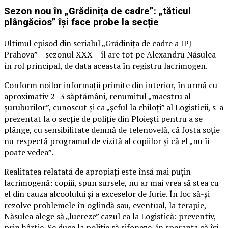
Sezon nou în „Grădinița de cadre”: „tăticul
plângăcios” își face probe la secție
Ultimul episod din serialul „Grădinița de cadre a IPJ
Prahova” – sezonul XXX – îl are tot pe Alexandru Năsulea
în rol principal, de data aceasta în registru lacrimogen.
Conform noilor informații primite din interior, în urmă cu
aproximativ 2–3 săptămâni, renumitul „maestru al
șuruburilor”, cunoscut și ca „șeful la chiloți” al Logisticii, s-a
prezentat la o secție de poliție din Ploiești pentru a se
plânge, cu sensibilitate demnă de telenovelă, că fosta soție
nu respectă programul de vizită al copiilor și că el „nu îi
poate vedea”.
Realitatea relatată de apropiați este însă mai puțin
lacrimogenă: copiii, spun sursele, nu ar mai vrea să stea cu
el din cauza alcoolului și a exceselor de furie. În loc să-și
rezolve problemele în oglindă sau, eventual, la terapie,
Năsulea alege să „lucreze” cazul ca la Logistică: preventiv,
prin hârtie. Se duce la poliție să sifoneze, în speranța că își