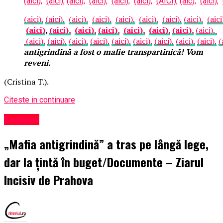
(aici),
(aici),
(aici),
(aici),
(aici),
(aici),
(AICI),
(aic),
(aici),
(aici),
(aici),
(aici),
(aici),
(aici),
(aici),
(aici),
(aici),
(aici
(aici)
,
(aici),
(aici),
(aici),
(aici),
(aici),
(aici),
(aici),
(aici),
(aici),
(aici),
(aici),
(aici),
(aici),
(aici),
(aici),
(aici),
(
antigrindină a fost o mafie transpartinică! Vom
reveni.
(Cristina T.).
Citeste in continuare
Exclusiv
„Mafia antigrindină” a tras pe lângă lege,
dar la țintă în buget/Documente – Ziarul
Incisiv de Prahova