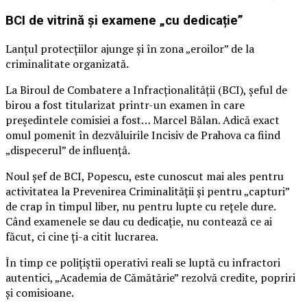
BCI de vitrină și examene „cu dedicație”
Lanțul protecțiilor ajunge și în zona „eroilor” de la
criminalitate organizată.
La Biroul de Combatere a Infracționalității (BCI), șeful de
birou a fost titularizat printr-un examen în care
președintele comisiei a fost… Marcel Bălan. Adică exact
omul pomenit în dezvăluirile Incisiv de Prahova ca fiind
„dispecerul” de influență.
Noul șef de BCI, Popescu, este cunoscut mai ales pentru
activitatea la Prevenirea Criminalității și pentru „capturi”
de crap în timpul liber, nu pentru lupte cu rețele dure.
Când examenele se dau cu dedicație, nu contează ce ai
făcut, ci cine ți-a citit lucrarea.
În timp ce polițiștii operativi reali se luptă cu infractori
autentici, „Academia de Cămătărie” rezolvă credite, popriri
și comisioane.