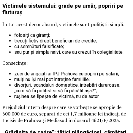
Victimele sistemului: grade pe umăr, popriri pe
fluturaș
În tot acest decor absurd, victimele sunt polițiștii simpli:
folosiți ca giranți;
trecuți fictiv drept beneficiari de credite;
cu semnături falsificate;
sau pur și simplu naivi, care au crezut în colegialitate.
Consecințe:
zeci de angajați ai IPJ Prahova cu popriri pe salarii;
mulți nu își mai pot întreține familiile;
divorțuri, scandaluri domestice, întrebări dureroase:
„cum să fii polițist și să fii păcălit așa?”;
rușinea se lipește de victimă, nu de autor.
Prejudiciul intern despre care se vorbește se apropie de
600.000 de euro, separat de cei 1,7 milioane lei indicați de
Incisiv de Prahova și Mediasud în dosarul 4621/P/2023.
„Grădinița de cadre”: tătici plângăcioși, cămătari