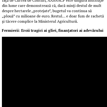
față de Curtea de Conturi, AASNACP este singura instituție
din lume care demonstrează că, dacă minți destul de mult
despre hectarele „protejate”, bugetul va continua să
„plouă” cu milioane de euro. Restul… e doar fum de rachetă
și tăcere complice la Ministerul Agriculturii.
Fermierii: Eroii tragici ai gliei, finanțatori ai adevărului