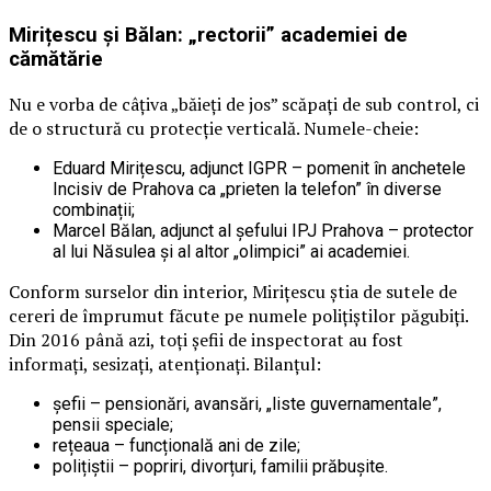
Mirițescu și Bălan: „rectorii” academiei de
cămătărie
Nu e vorba de câțiva „băieți de jos” scăpați de sub control, ci
de o structură cu protecție verticală. Numele-cheie:
Eduard Mirițescu, adjunct IGPR – pomenit în anchetele
Incisiv de Prahova ca „prieten la telefon” în diverse
combinații;
Marcel Bălan, adjunct al șefului IPJ Prahova – protector
al lui Năsulea și al altor „olimpici” ai academiei.
Conform surselor din interior, Mirițescu știa de sutele de
cereri de împrumut făcute pe numele polițiștilor păgubiți.
Din 2016 până azi, toți șefii de inspectorat au fost
informați, sesizați, atenționați. Bilanțul:
șefii – pensionări, avansări, „liste guvernamentale”,
pensii speciale;
rețeaua – funcțională ani de zile;
polițiștii – popriri, divorțuri, familii prăbușite.