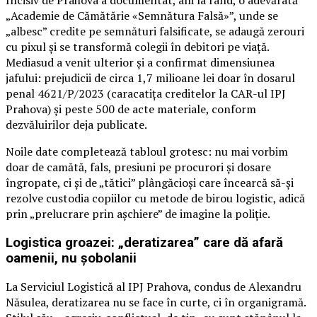
Incisiv de Prahova a documentat, ani la rând, o adevărată
„Academie de Cămătărie «Semnătura Falsă»”, unde se
„albesc” credite pe semnături falsificate, se adaugă zerouri
cu pixul și se transformă colegii în debitori pe viață.
Mediasud a venit ulterior și a confirmat dimensiunea
jafului: prejudicii de circa 1,7 milioane lei doar în dosarul
penal 4621/P/2023 (caracatița creditelor la CAR-ul IPJ
Prahova) și peste 500 de acte materiale, conform
dezvăluirilor deja publicate.
Noile date completează tabloul grotesc: nu mai vorbim
doar de camătă, fals, presiuni pe procurori și dosare
îngropate, ci și de „tătici” plângăcioși care încearcă să-și
rezolve custodia copiilor cu metode de birou logistic, adică
prin „prelucrare prin așchiere” de imagine la poliție.
Logistica groazei: „deratizarea” care dă afară
oamenii, nu șobolanii
La Serviciul Logistică al IPJ Prahova, condus de Alexandru
Năsulea, deratizarea nu se face în curte, ci în organigramă.