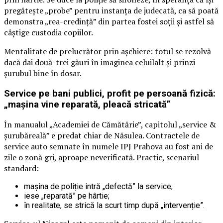
pregătește „probe” pentru instanța de judecată, ca să poată
demonstra „rea-credință” din partea fostei soții și astfel să
câștige custodia copiilor.
Mentalitate de prelucrător prin așchiere: totul se rezolvă
dacă dai două-trei găuri în imaginea celuilalt și prinzi
șurubul bine în dosar.
Service pe bani publici, profit pe persoană fizică:
„mașina vine reparată, pleacă stricată”
În manualul „Academiei de Cămătărie”, capitolul „service &
șurubăreală” e predat chiar de Năsulea. Contractele de
service auto semnate în numele IPJ Prahova au fost ani de
zile o zonă gri, aproape neverificată. Practic, scenariul
standard:
mașina de poliție intră „defectă” la service;
iese „reparată” pe hârtie;
în realitate, se strică la scurt timp după „intervenție”.