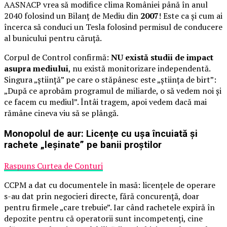
AASNACP vrea să modifice clima României până în anul
2040 folosind un Bilanț de Mediu din
2007
! Este ca și cum ai
încerca să conduci un Tesla folosind permisul de conducere
al bunicului pentru căruță.
Corpul de Control confirmă:
NU există studii de impact
asupra mediului
, nu există monitorizare independentă.
Singura „știință” pe care o stăpânesc este „știința de birt”:
„După ce aprobăm programul de miliarde, o să vedem noi și
ce facem cu mediul”. Întâi tragem, apoi vedem dacă mai
rămâne cineva viu să se plângă.
Monopolul de aur: Licențe cu ușa încuiată și
rachete „leșinate” pe banii proștilor
Raspuns Curtea de Conturi
CCPM a dat cu documentele în masă: licențele de operare
s-au dat prin negocieri directe, fără concurență, doar
pentru firmele „care trebuie”. Iar când rachetele expiră în
depozite pentru că operatorii sunt incompetenți, cine