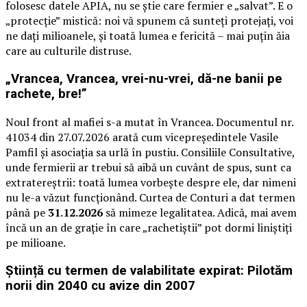
folosesc datele APIA, nu se știe care fermier e „salvat”. E o
„protecție” mistică: noi vă spunem că sunteți protejați, voi
ne dați milioanele, și toată lumea e fericită – mai puțin ăia
care au culturile distruse.
„Vrancea, Vrancea, vrei-nu-vrei, dă-ne banii pe
rachete, bre!”
Noul front al mafiei s-a mutat în Vrancea. Documentul nr.
41034 din 27.07.2026 arată cum vicepreședintele Vasile
Pamfil și asociația sa urlă în pustiu. Consiliile Consultative,
unde fermierii ar trebui să aibă un cuvânt de spus, sunt ca
extratereștrii: toată lumea vorbește despre ele, dar nimeni
nu le-a văzut funcționând. Curtea de Conturi a dat termen
până pe
31.12.2026
să mimeze legalitatea. Adică, mai avem
încă un an de grație în care „rachetiștii” pot dormi liniștiți
pe milioane.
Știință cu termen de valabilitate expirat: Pilotăm
norii din 2040 cu avize din 2007