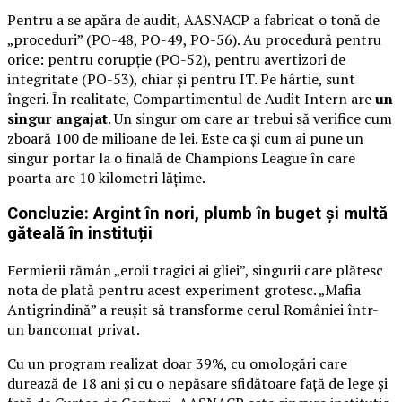
Pentru a se apăra de audit, AASNACP a fabricat o tonă de
„proceduri” (PO-48, PO-49, PO-56). Au procedură pentru
orice: pentru corupție (PO-52), pentru avertizori de
integritate (PO-53), chiar și pentru IT. Pe hârtie, sunt
îngeri. În realitate, Compartimentul de Audit Intern are
un
singur angajat
. Un singur om care ar trebui să verifice cum
zboară 100 de milioane de lei. Este ca și cum ai pune un
singur portar la o finală de Champions League în care
poarta are 10 kilometri lățime.
Concluzie: Argint în nori, plumb în buget și multă
găteală în instituții
Fermierii rămân „eroii tragici ai gliei”, singurii care plătesc
nota de plată pentru acest experiment grotesc. „Mafia
Antigrindină” a reușit să transforme cerul României într-
un bancomat privat.
Cu un program realizat doar 39%, cu omologări care
durează de 18 ani și cu o nepăsare sfidătoare față de lege și