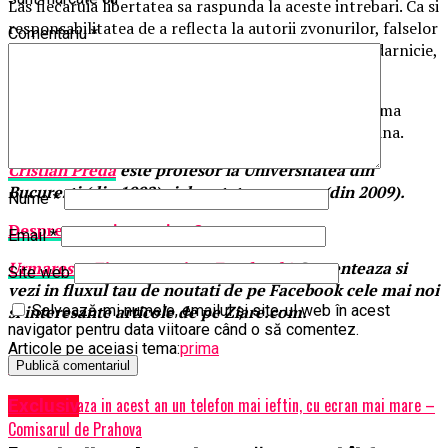
Las fiecaruia libertatea sa raspunda la aceste intrebari. Ca si
responsabilitatea de a reflecta la autorii zvonurilor, falselor
Comentariu
*
sperante ori manipularilor care ne sunt livrate, cu darnicie,
zilnic.
Poate ca asa vom incepe sa intelegem care e problema
politica nr. 1 a Romaniei si ce solutii avem la indemana.
Cristian Preda
este profesor la Universitatea din
Bucuresti (din 1992) si deputat european (din 2009).
Nume
*
Despre ce vrei sa scriem?
Email
*
Urmareste
Ziare.
com
si pe Facebook!
Comenteaza si
Site web
vezi in fluxul tau de noutati de pe Facebook cele mai noi
si interesante articole de pe Ziare.com.
Salvează-mi numele, emailul și site-ul web în acest
navigator pentru data viitoare când o să comentez.
Articole pe aceiasi tema:
prima
Urmatorul
Apple lanseaza in acest an un telefon mai ieftin, cu ecran mai mare –
Exclusiv
Comisarul de Prahova