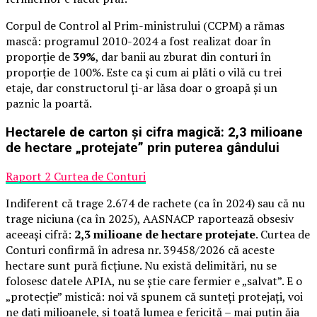
Corpul de Control al Prim-ministrului (CCPM) a rămas
mască: programul 2010-2024 a fost realizat doar în
proporție de
39%
, dar banii au zburat din conturi în
proporție de 100%. Este ca și cum ai plăti o vilă cu trei
etaje, dar constructorul ți-ar lăsa doar o groapă și un
paznic la poartă.
Hectarele de carton și cifra magică: 2,3 milioane
de hectare „protejate” prin puterea gândului
Raport 2 Curtea de Conturi
Indiferent că trage 2.674 de rachete (ca în 2024) sau că nu
trage niciuna (ca în 2025), AASNACP raportează obsesiv
aceeași cifră:
2,3 milioane de hectare protejate
. Curtea de
Conturi confirmă în adresa nr. 39458/2026 că aceste
hectare sunt pură ficțiune. Nu există delimitări, nu se
folosesc datele APIA, nu se știe care fermier e „salvat”. E o
„protecție” mistică: noi vă spunem că sunteți protejați, voi
ne dați milioanele, și toată lumea e fericită – mai puțin ăia