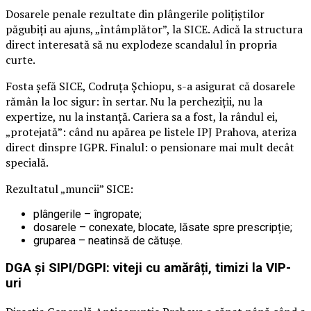
Dosarele penale rezultate din plângerile polițiștilor
păgubiți au ajuns, „întâmplător”, la SICE. Adică la structura
direct interesată să nu explodeze scandalul în propria
curte.
Fosta șefă SICE, Codruța Șchiopu, s-a asigurat că dosarele
rămân la loc sigur: în sertar. Nu la percheziții, nu la
expertize, nu la instanță. Cariera sa a fost, la rândul ei,
„protejată”: când nu apărea pe listele IPJ Prahova, ateriza
direct dinspre IGPR. Finalul: o pensionare mai mult decât
specială.
Rezultatul „muncii” SICE:
plângerile – îngropate;
dosarele – conexate, blocate, lăsate spre prescripție;
gruparea – neatinsă de cătușe.
DGA și SIPI/DGPI: viteji cu amărâți, timizi la VIP-
uri