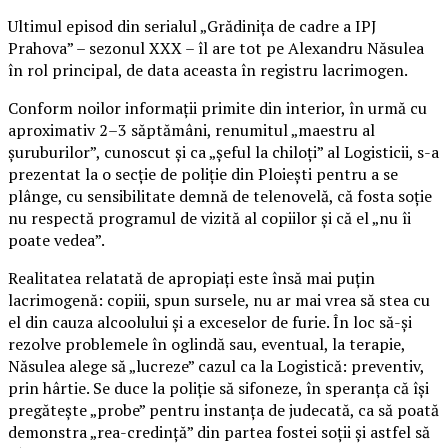
Ultimul episod din serialul „Grădinița de cadre a IPJ
Prahova” – sezonul XXX – îl are tot pe Alexandru Năsulea
în rol principal, de data aceasta în registru lacrimogen.
Conform noilor informații primite din interior, în urmă cu
aproximativ 2–3 săptămâni, renumitul „maestru al
șuruburilor”, cunoscut și ca „șeful la chiloți” al Logisticii, s-a
prezentat la o secție de poliție din Ploiești pentru a se
plânge, cu sensibilitate demnă de telenovelă, că fosta soție
nu respectă programul de vizită al copiilor și că el „nu îi
poate vedea”.
Realitatea relatată de apropiați este însă mai puțin
lacrimogenă: copiii, spun sursele, nu ar mai vrea să stea cu
el din cauza alcoolului și a exceselor de furie. În loc să-și
rezolve problemele în oglindă sau, eventual, la terapie,
Năsulea alege să „lucreze” cazul ca la Logistică: preventiv,
prin hârtie. Se duce la poliție să sifoneze, în speranța că își
pregătește „probe” pentru instanța de judecată, ca să poată
demonstra „rea-credință” din partea fostei soții și astfel să