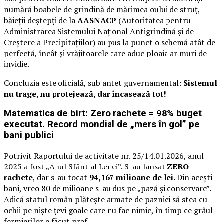
numără boabele de grindină de mărimea oului de struț,
băieții deștepți de la
AASNACP
(Autoritatea pentru
Administrarea Sistemului Național Antigrindină și de
Creștere a Precipitațiilor) au pus la punct o schemă atât de
perfectă, încât și vrăjitoarele care aduc ploaia ar muri de
invidie.
Concluzia este oficială, sub antet guvernamental:
Sistemul
nu trage, nu protejează, dar încasează tot!
Matematica de birt: Zero rachete = 98% buget
executat. Record mondial de „mers în gol” pe
bani publici
Potrivit Raportului de activitate nr. 25/14.01.2026, anul
2025 a fost „Anul Sfânt al Lenei”. S-au lansat
ZERO
rachete
, dar s-au tocat
94,167 milioane de lei
. Din acești
bani, vreo 80 de milioane s-au dus pe „pază și conservare”.
Adică statul român plătește armate de paznici să stea cu
ochii pe niște țevi goale care nu fac nimic, în timp ce grâul
fermierilor e făcut praf.