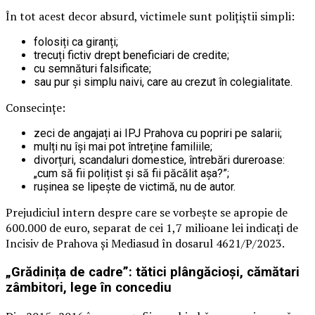
În tot acest decor absurd, victimele sunt polițiștii simpli:
folosiți ca giranți;
trecuți fictiv drept beneficiari de credite;
cu semnături falsificate;
sau pur și simplu naivi, care au crezut în colegialitate.
Consecințe:
zeci de angajați ai IPJ Prahova cu popriri pe salarii;
mulți nu își mai pot întreține familiile;
divorțuri, scandaluri domestice, întrebări dureroase:
„cum să fii polițist și să fii păcălit așa?”;
rușinea se lipește de victimă, nu de autor.
Prejudiciul intern despre care se vorbește se apropie de
600.000 de euro, separat de cei 1,7 milioane lei indicați de
Incisiv de Prahova și Mediasud în dosarul 4621/P/2023.
„Grădinița de cadre”: tătici plângăcioși, cămătari
zâmbitori, lege în concediu