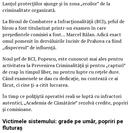
Lanțul protecțiilor ajunge și în zona „eroilor” de la
criminalitate organizată.
La Biroul de Combatere a Infracționalității (BCI), șeful de
birou a fost titularizat printr-un examen în care
președintele comisiei a fost… Marcel Bălan. Adică exact
omul pomenit în dezvăluirile Incisiv de Prahova ca fiind
„dispecerul” de influență.
Noul șef de BCI, Popescu, este cunoscut mai ales pentru
activitatea la Prevenirea Criminalității și pentru „capturi”
de crap în timpul liber, nu pentru lupte cu rețele dure.
Când examenele se dau cu dedicație, nu contează ce ai
făcut, ci cine ți-a citit lucrarea.
În timp ce polițiștii operativi reali se luptă cu infractori
autentici, „Academia de Cămătărie” rezolvă credite, popriri
și comisioane.
Victimele sistemului: grade pe umăr, popriri pe
fluturaș