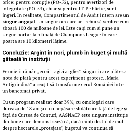
orice: pentru corupție (PO-52), pentru avertizori de
integritate (PO-53), chiar și pentru IT. Pe hârtie, sunt
îngeri. În realitate, Compartimentul de Audit Intern are
un
singur angajat
. Un singur om care ar trebui să verifice cum
zboară 100 de milioane de lei. Este ca și cum ai pune un
singur portar la o finală de Champions League în care
poarta are 10 kilometri lățime.
Concluzie: Argint în nori, plumb în buget și multă
găteală în instituții
Fermierii rămân „eroii tragici ai gliei”, singurii care plătesc
nota de plată pentru acest experiment grotesc. „Mafia
Antigrindină” a reușit să transforme cerul României într-
un bancomat privat.
Cu un program realizat doar 39%, cu omologări care
durează de 18 ani și cu o nepăsare sfidătoare față de lege și
față de Curtea de Conturi, AASNACP este singura instituție
din lume care demonstrează că, dacă minți destul de mult
despre hectarele „protejate”, bugetul va continua să