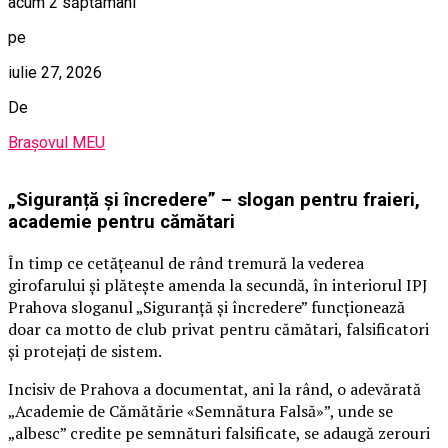
acum 2 săptămâni
pe
iulie 27, 2026
De
Brașovul MEU
„Siguranță și încredere” – slogan pentru fraieri,
academie pentru cămătari
În timp ce cetățeanul de rând tremură la vederea
girofarului și plătește amenda la secundă, în interiorul IPJ
Prahova sloganul „Siguranță și încredere” funcționează
doar ca motto de club privat pentru cămătari, falsificatori
și protejați de sistem.
Incisiv de Prahova a documentat, ani la rând, o adevărată
„Academie de Cămătărie «Semnătura Falsă»”, unde se
„albesc” credite pe semnături falsificate, se adaugă zerouri