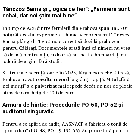
Tánczos Barna și „logica de fier”: „Fermierii sunt
cobai, dar noi știm mai bine”
În timp ce 93% dintre fermierii din Prahova spun un „NU”
hotărât acestui experiment chimic, vicepremierul Tánczos
Barna plânge la TV că nu e corect să decidă prahovenii
pentru Călărași. Documentele arată însă că nimeni nu vrea
să decidă pentru alții, ci doar să nu mai fie bombardați cu
iodură de argint fără studii.
Statistica e necruțătoare: în 2025, fără nicio rachetă trasă,
Prahova a avut
recolte record
la grâu și rapiță. Mitul „fără
noi muriți” s-a pulverizat mai repede decât un nor de ploaie
atins de o rachetă de 400 de euro.
Armura de hârtie: Procedurile PO-50, PO-52 și
auditorul singuratic
Pentru a se apăra de audit, AASNACP a fabricat o tonă de
„proceduri” (PO-48, PO-49, PO-56). Au procedură pentru