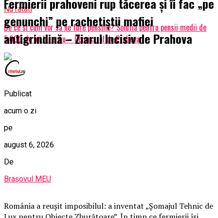
Fermierii prahoveni rup tăcerea și îi fac „pe
Nu ratati
genunchi” pe rachetiștii mafiei
De ce si cum vor sa ne fure pensiile? Solutia pentru pensii medii de
antigrindină – Ziarul Incisiv de Prahova
5.000 de lei Interviu – Comisarul de Prahova
Publicat
acum o zi
pe
august 6, 2026
De
Brașovul MEU
România a reușit imposibilul: a inventat „Șomajul Tehnic de
Lux pentru Obiecte Zburătoare”. În timp ce fermierii își