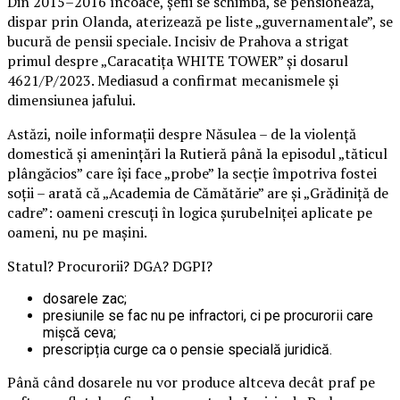
Din 2015–2016 încoace, șefii se schimbă, se pensionează,
dispar prin Olanda, aterizează pe liste „guvernamentale”, se
bucură de pensii speciale. Incisiv de Prahova a strigat
primul despre „Caracatița WHITE TOWER” și dosarul
4621/P/2023. Mediasud a confirmat mecanismele și
dimensiunea jafului.
Astăzi, noile informații despre Năsulea – de la violență
domestică și amenințări la Rutieră până la episodul „tăticul
plângăcios” care își face „probe” la secție împotriva fostei
soții – arată că „Academia de Cămătărie” are și „Grădiniță de
cadre”: oameni crescuți în logica șurubelniței aplicate pe
oameni, nu pe mașini.
Statul? Procurorii? DGA? DGPI?
dosarele zac;
presiunile se fac nu pe infractori, ci pe procurorii care
mișcă ceva;
prescripția curge ca o pensie specială juridică.
Până când dosarele nu vor produce altceva decât praf pe