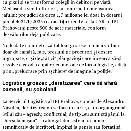
cu pixul și se transformă colegii în debitori pe viață.
Mediasud a venit ulterior și a confirmat dimensiunea
jafului: prejudicii de circa 1,7 milioane lei doar în dosarul
penal 4621/P/2023 (caracatița creditelor la CAR-ul IPJ
Prahova) și peste 500 de acte materiale, conform
dezvăluirilor deja publicate.
Noile date completează tabloul grotesc: nu mai vorbim
doar de camătă, fals, presiuni pe procurori și dosare
îngropate, ci și de „tătici” plângăcioși care încearcă să-și
rezolve custodia copiilor cu metode de birou logistic, adică
prin „prelucrare prin așchiere” de imagine la poliție.
Logistica groazei: „deratizarea” care dă afară
oamenii, nu șobolanii
La Serviciul Logistică al IPJ Prahova, condus de Alexandru
Năsulea, deratizarea nu se face în curte, ci în organigramă.
Stilul său – agresiv, conflictual, de tip „eu sunt stăpânul la
chei și la mașini” – a alungat din sistem un număr
semnificativ de lucrători, împinși la pensie sau forțați să