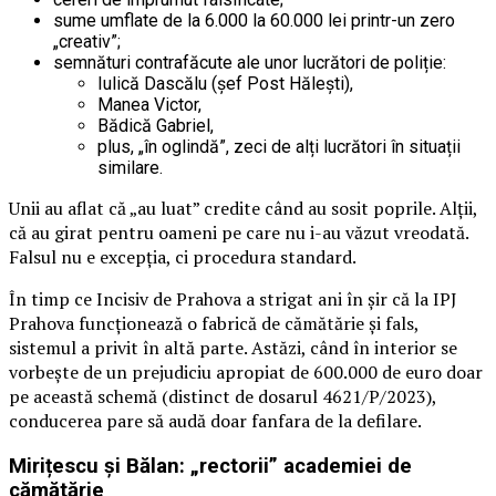
sume umflate de la 6.000 la 60.000 lei printr-un zero
„creativ”;
semnături contrafăcute ale unor lucrători de poliție:
Iulică Dascălu (șef Post Hălești),
Manea Victor,
Bădică Gabriel,
plus, „în oglindă”, zeci de alți lucrători în situații
similare.
Unii au aflat că „au luat” credite când au sosit poprile. Alții,
că au girat pentru oameni pe care nu i-au văzut vreodată.
Falsul nu e excepția, ci procedura standard.
În timp ce Incisiv de Prahova a strigat ani în șir că la IPJ
Prahova funcționează o fabrică de cămătărie și fals,
sistemul a privit în altă parte. Astăzi, când în interior se
vorbește de un prejudiciu apropiat de 600.000 de euro doar
pe această schemă (distinct de dosarul 4621/P/2023),
conducerea pare să audă doar fanfara de la defilare.
Mirițescu și Bălan: „rectorii” academiei de
cămătărie