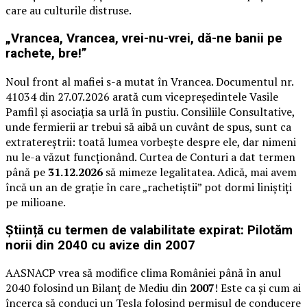
care au culturile distruse.
„Vrancea, Vrancea, vrei-nu-vrei, dă-ne banii pe
rachete, bre!”
Noul front al mafiei s-a mutat în Vrancea. Documentul nr.
41034 din 27.07.2026 arată cum vicepreședintele Vasile
Pamfil și asociația sa urlă în pustiu. Consiliile Consultative,
unde fermierii ar trebui să aibă un cuvânt de spus, sunt ca
extratereștrii: toată lumea vorbește despre ele, dar nimeni
nu le-a văzut funcționând. Curtea de Conturi a dat termen
până pe
31.12.2026
să mimeze legalitatea. Adică, mai avem
încă un an de grație în care „rachetiștii” pot dormi liniștiți
pe milioane.
Știință cu termen de valabilitate expirat: Pilotăm
norii din 2040 cu avize din 2007
AASNACP vrea să modifice clima României până în anul
2040 folosind un Bilanț de Mediu din
2007
! Este ca și cum ai
încerca să conduci un Tesla folosind permisul de conducere