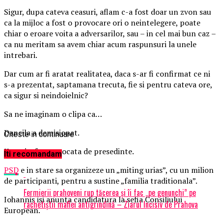
Sigur, dupa cateva ceasuri, aflam c-a fost doar un zvon sau
ca la mijloc a fost o provocare ori o neintelegere, poate
chiar o eroare voita a adversarilor, sau – in cel mai bun caz –
ca nu meritam sa avem chiar acum raspunsuri la unele
intrebari.
Dar cum ar fi aratat realitatea, daca s-ar fi confirmat ce ni
s-a prezentat, saptamana trecuta, fie si pentru cateva ore,
ca sigur si neindoielnic?
Sa ne imaginam o clipa ca…
Dancila a demisionat.
Citeste in continuare
Kovesi a fost revocata de presedinte.
Iti recomandam
PSD
e in stare sa organizeze un „miting urias”, cu un milion
de participanti, pentru a sustine „familia traditionala”.
Fermierii prahoveni rup tăcerea și îi fac „pe genunchi” pe
Iohannis isi anunta candidatura la sefia Consiliului
rachetiștii mafiei antigrindină – Ziarul Incisiv de Prahova
European.