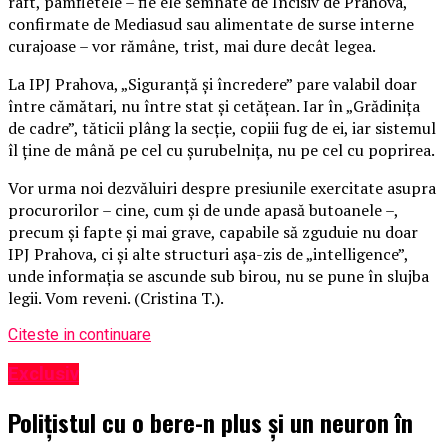
raft, pamfletele – fie ele semnate de Incisiv de Prahova,
confirmate de Mediasud sau alimentate de surse interne
curajoase – vor rămâne, trist, mai dure decât legea.
La IPJ Prahova, „Siguranță și încredere” pare valabil doar
între cămătari, nu între stat și cetățean. Iar în „Grădinița
de cadre”, tăticii plâng la secție, copiii fug de ei, iar sistemul
îl ține de mână pe cel cu șurubelnița, nu pe cel cu poprirea.
Vor urma noi dezvăluiri despre presiunile exercitate asupra
procurorilor – cine, cum și de unde apasă butoanele –,
precum și fapte și mai grave, capabile să zguduie nu doar
IPJ Prahova, ci și alte structuri așa-zis de „intelligence”,
unde informația se ascunde sub birou, nu se pune în slujba
legii. Vom reveni. (Cristina T.).
Citeste in continuare
Exclusiv
Polițistul cu o bere-n plus și un neuron în