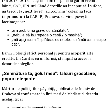
Din 2015–2016, aceștia au intrat până la gât în credite –
bănci, CAR, IFN-uri. Când datoriile au început să-i sufoce,
au trecut la „next level”: au „convins” colegi să facă
împrumuturi la CAR IPJ Prahova, servind povești
lacrimogene:
„am probleme grave de sănătate”;
„trebuie să iau repede o casă / o mașină”;
„mă ajuți acum, îți plătesc eu ratele, nu rămâi cu nimic pe
cap”.
Banii? Folosiți strict personal și pentru acoperit alte
credite. Un Caritas cu uniformă, ștampilă și acces la
dosarele colegilor.
„Semnătura ta, golul meu”: falsuri grosolane,
popriri elegante
Mărturiile polițiștilor păgubiți, publicate de Incisiv de
Prahova și confirmate în linii mari de Mediasud, descriu
același tipar:
cereri de împrumut falsificate;