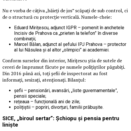
Nu e vorba de câțiva „băieți de jos” scăpați de sub control, ci
de o structură cu protecție verticală. Numele-cheie:
Eduard Mirițescu, adjunct IGPR – pomenit în anchetele
Incisiv de Prahova ca „prieten la telefon” în diverse
combinații;
Marcel Bălan, adjunct al șefului IPJ Prahova – protector
al lui Năsulea și al altor „olimpici” ai academiei.
Conform surselor din interior, Mirițescu știa de sutele de
cereri de împrumut făcute pe numele polițiștilor păgubiți.
Din 2016 până azi, toți șefii de inspectorat au fost
informați, sesizați, atenționați. Bilanțul:
șefii – pensionări, avansări, „liste guvernamentale”,
pensii speciale;
rețeaua – funcțională ani de zile;
polițiștii – popriri, divorțuri, familii prăbușite.
SICE, „biroul sertar”: Șchiopu și pensia pentru
liniște