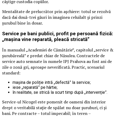
câștige custodia copiilor.
Mentalitate de prelucrător prin așchiere: totul se rezolvă
dacă dai două-trei găuri în imaginea celuilalt și prinzi
șurubul bine în dosar.
Service pe bani publici, profit pe persoană fizică:
„mașina vine reparată, pleacă stricată”
În manualul „Academiei de Cămătărie”, capitolul „service &
șurubăreală” e predat chiar de Năsulea. Contractele de
service auto semnate în numele IPJ Prahova au fost ani de
zile o zonă gri, aproape neverificată. Practic, scenariul
standard:
mașina de poliție intră „defectă” la service;
iese „reparată” pe hârtie;
în realitate, se strică la scurt timp după „intervenție”.
Service-ul Nicogel este pomenit de oameni din interior
drept o veritabilă stație de spălat nu doar șuruburi, ci și
bani. Pe contracte – totul impecabil; în teren –