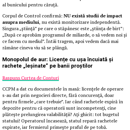
al bunicului pentru căruță.
Corpul de Control confirmă:
NU există studii de impact
asupra mediului
, nu există monitorizare independentă.
Singura „știință” pe care o stăpânesc este „știința de birt”:
„După ce aprobăm programul de miliarde, o să vedem noi și
ce facem cu mediul”. Întâi tragem, apoi vedem dacă mai
rămâne cineva viu să se plângă.
Monopolul de aur: Licențe cu ușa încuiată și
rachete „leșinate” pe banii proștilor
Raspuns Curtea de Conturi
CCPM a dat cu documentele în masă: licențele de operare
s-au dat prin negocieri directe, fără concurență, doar
pentru firmele „care trebuie”. Iar când rachetele expiră în
depozite pentru că operatorii sunt incompetenți, cine
plătește prelungirea valabilității? Ați ghicit: tot bugetul
statului! Operatorul încasează, statul repară rachetele
expirate, iar fermierul primește praful de pe tobă.