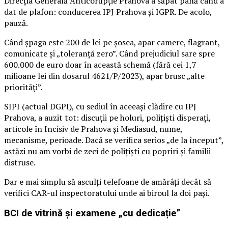
Direcția Generală Anticorupție Prahova a săpat până când a
dat de plafon: conducerea IPJ Prahova și IGPR. De acolo,
pauză.
Când șpaga este 200 de lei pe șosea, apar camere, flagrant,
comunicate și „toleranță zero”. Când prejudiciul sare spre
600.000 de euro doar în această schemă (fără cei 1,7
milioane lei din dosarul 4621/P/2023), apar brusc „alte
priorități”.
SIPI (actual DGPI), cu sediul în aceeași clădire cu IPJ
Prahova, a auzit tot: discuții pe holuri, polițiști disperați,
articole în Incisiv de Prahova și Mediasud, nume,
mecanisme, perioade. Dacă se verifica serios „de la început”,
astăzi nu am vorbi de zeci de polițiști cu popriri și familii
distruse.
Dar e mai simplu să asculți telefoane de amărâți decât să
verifici CAR-ul inspectoratului unde ai biroul la doi pași.
BCI de vitrină și examene „cu dedicație”