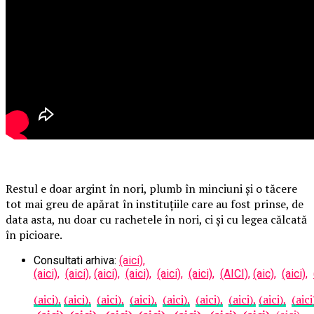
Restul e doar argint în nori, plumb în minciuni și o tăcere
tot mai greu de apărat în instituțiile care au fost prinse, de
data asta, nu doar cu rachetele în nori, ci și cu legea călcată
în picioare.
Consultati arhiva:
(aici),
(aici),
(aici),
(aici),
(aici),
(aici),
(aici),
(AICI),
(aic),
(aici),
(aici),
(aici),
(aici),
(aici),
(aici),
(aici),
(aici),
(aici),
(aici