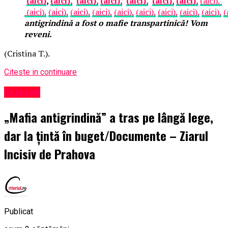
(aici)
,
(aici),
(aici),
(aici),
(aici),
(aici),
(aici),
(aici),
(aici),
(aici),
(aici),
(aici),
(aici),
(aici),
(aici),
(aici),
(aici),
(
antigrindină a fost o mafie transpartinică! Vom
reveni.
(Cristina T.).
Citeste in continuare
Exclusiv
„Mafia antigrindină” a tras pe lângă lege,
dar la țintă în buget/Documente – Ziarul
Incisiv de Prahova
Publicat