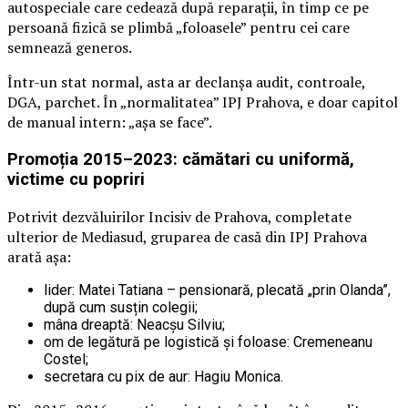
autospeciale care cedează după reparații, în timp ce pe
persoană fizică se plimbă „foloasele” pentru cei care
semnează generos.
Într-un stat normal, asta ar declanșa audit, controale,
DGA, parchet. În „normalitatea” IPJ Prahova, e doar capitol
de manual intern: „așa se face”.
Promoția 2015–2023: cămătari cu uniformă,
victime cu popriri
Potrivit dezvăluirilor Incisiv de Prahova, completate
ulterior de Mediasud, gruparea de casă din IPJ Prahova
arată așa:
lider: Matei Tatiana – pensionară, plecată „prin Olanda”,
după cum susțin colegii;
mâna dreaptă: Neacșu Silviu;
om de legătură pe logistică și foloase: Cremeneanu
Costel;
secretara cu pix de aur: Hagiu Monica.