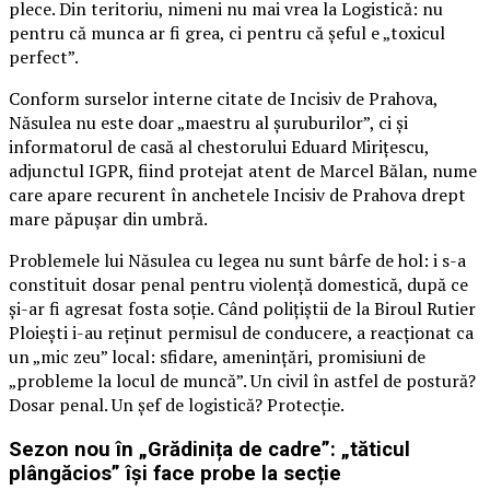
plece. Din teritoriu, nimeni nu mai vrea la Logistică: nu
pentru că munca ar fi grea, ci pentru că șeful e „toxicul
perfect”.
Conform surselor interne citate de Incisiv de Prahova,
Năsulea nu este doar „maestru al șuruburilor”, ci și
informatorul de casă al chestorului Eduard Mirițescu,
adjunctul IGPR, fiind protejat atent de Marcel Bălan, nume
care apare recurent în anchetele Incisiv de Prahova drept
mare păpușar din umbră.
Problemele lui Năsulea cu legea nu sunt bârfe de hol: i s-a
constituit dosar penal pentru violență domestică, după ce
și-ar fi agresat fosta soție. Când polițiștii de la Biroul Rutier
Ploiești i-au reținut permisul de conducere, a reacționat ca
un „mic zeu” local: sfidare, amenințări, promisiuni de
„probleme la locul de muncă”. Un civil în astfel de postură?
Dosar penal. Un șef de logistică? Protecție.
Sezon nou în „Grădinița de cadre”: „tăticul
plângăcios” își face probe la secție