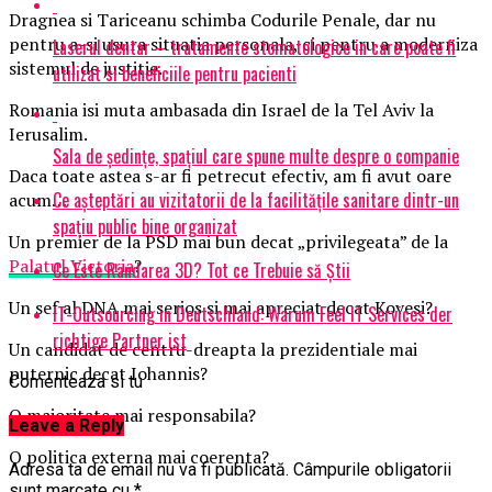
Dragnea si Tariceanu schimba Codurile Penale, dar nu
pentru a-si usura situatia personala, ci pentru a moderniza
Laserul dentar – tratamente stomatologice in care poate fi
sistemul de justitie.
utilizat si beneficiile pentru pacienti
Romania isi muta ambasada din Israel de la Tel Aviv la
Ierusalim.
Sala de ședințe, spațiul care spune multe despre o companie
Daca toate astea s-ar fi petrecut efectiv, am fi avut oare
Ce așteptări au vizitatorii de la facilitățile sanitare dintr-un
acum…
spațiu public bine organizat
Un premier de la PSD mai bun decat „privilegeata” de la
Palatul Victoria
?
Ce Este Randarea 3D? Tot ce Trebuie să Știi
Un sef al DNA mai serios si mai apreciat decat Kovesi?
IT-Outsourcing in Deutschland: Warum Feel IT Services der
richtige Partner ist
Un candidat de centru-dreapta la prezidentiale mai
puternic decat Iohannis?
Comenteaza si tu
O majoritate mai responsabila?
Leave a Reply
O politica externa mai coerenta?
Adresa ta de email nu va fi publicată.
Câmpurile obligatorii
sunt marcate cu
*