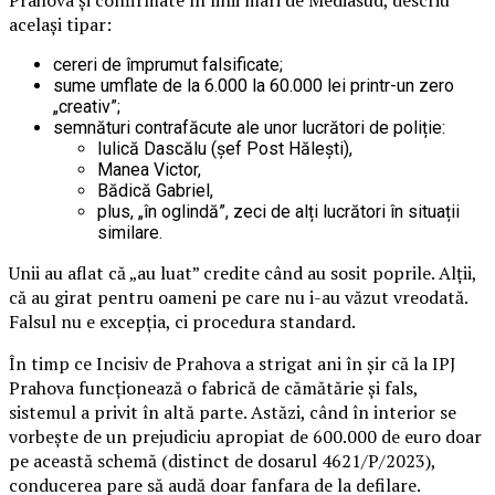
Prahova și confirmate în linii mari de Mediasud, descriu
același tipar:
cereri de împrumut falsificate;
sume umflate de la 6.000 la 60.000 lei printr-un zero
„creativ”;
semnături contrafăcute ale unor lucrători de poliție:
Iulică Dascălu (șef Post Hălești),
Manea Victor,
Bădică Gabriel,
plus, „în oglindă”, zeci de alți lucrători în situații
similare.
Unii au aflat că „au luat” credite când au sosit poprile. Alții,
că au girat pentru oameni pe care nu i-au văzut vreodată.
Falsul nu e excepția, ci procedura standard.
În timp ce Incisiv de Prahova a strigat ani în șir că la IPJ
Prahova funcționează o fabrică de cămătărie și fals,
sistemul a privit în altă parte. Astăzi, când în interior se
vorbește de un prejudiciu apropiat de 600.000 de euro doar
pe această schemă (distinct de dosarul 4621/P/2023),
conducerea pare să audă doar fanfara de la defilare.