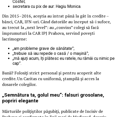
Costel;
secretara cu pix de aur: Hagiu Monica.
Din 2015–2016, aceștia au intrat până la gât în credite –
bănci, CAR, IFN-uri. Când datoriile au început să-i sufoce,
au trecut la „next level”: au „convins” colegi să facă
împrumuturi la CAR IPJ Prahova, servind povești
lacrimogene:
„am probleme grave de sănătate”;
„trebuie să iau repede o casă / o mașină”;
„mă ajuți acum, îți plătesc eu ratele, nu rămâi cu nimic pe
cap”.
Banii? Folosiți strict personal și pentru acoperit alte
credite. Un Caritas cu uniformă, ștampilă și acces la
dosarele colegilor.
„Semnătura ta, golul meu”: falsuri grosolane,
popriri elegante
Mărturiile polițiștilor păgubiți, publicate de Incisiv de