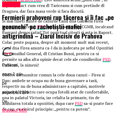
Exclusiv
raport, exact cum vrea dl Tariceanu si cum pretinde dl
Dragnea. dar fara masa verde si fara discutii.
Fermierii prahoveni rup tăcerea și îi fac „pe
Si mai tineti minte de cazurile cand dna Gabriela Firea
genunchi” pe rachetiștii mafiei
interzicea accesul
ONG
-urilor la sedintele CGMB, incalcand
flagrant democratia? Tot punctual citesti si asta in Raport.
antigrindină – Ziarul Incisiv de Prahova
Colac peste pupaza, despre alt moment mult mai recent,
cand dna Firea anunta ca-l da in judecata pe seful Opozitiei
din Consiliul General, dl Cristian Busoi, pentru ca-si
permite sa aiba alta opinie decat cele ale consilierilor
PSD
.
Ca la noi, la nimeni!
Publicat
acum 2 zile
Observ un numitor comun la cele doua cazuri – Firea si
Dan: ambele se ocupa nu de buna guvernare a tarii,
pe
respectiv nu de buna administrare a capitalei, motivele
principale pentru care ocupa fotolii atat de confortabile,
august 6, 2026
una in palatul Victoria, iar celalta la primarie, tin de
De
anihilarea totala a opozitiei, dupa care
PSD
sa-si poate face
de cap, cu cinicul principiu: „pentru ca putem”.
Brașovul MEU