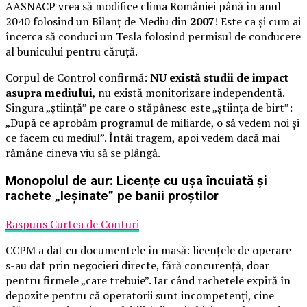
AASNACP vrea să modifice clima României până în anul
2040 folosind un Bilanț de Mediu din
2007
! Este ca și cum ai
încerca să conduci un Tesla folosind permisul de conducere
al bunicului pentru căruță.
Corpul de Control confirmă:
NU există studii de impact
asupra mediului
, nu există monitorizare independentă.
Singura „știință” pe care o stăpânesc este „știința de birt”:
„După ce aprobăm programul de miliarde, o să vedem noi și
ce facem cu mediul”. Întâi tragem, apoi vedem dacă mai
rămâne cineva viu să se plângă.
Monopolul de aur: Licențe cu ușa încuiată și
rachete „leșinate” pe banii proștilor
Raspuns Curtea de Conturi
CCPM a dat cu documentele în masă: licențele de operare
s-au dat prin negocieri directe, fără concurență, doar
pentru firmele „care trebuie”. Iar când rachetele expiră în
depozite pentru că operatorii sunt incompetenți, cine