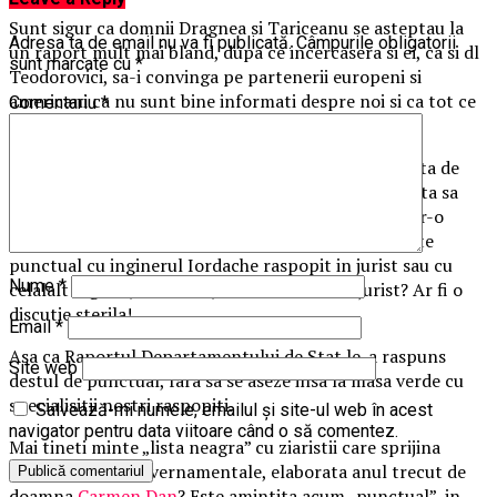
Sunt sigur ca domnii Dragnea si Tariceanu se asteptau la
Adresa ta de email nu va fi publicată.
Câmpurile obligatorii
un raport mult mai bland, dupa ce incercasera si ei, ca si dl
sunt marcate cu
*
Teodorovici, sa-i convinga pe partenerii europeni si
americani ca nu sunt bine informati despre noi si ca tot ce
Comentariu
*
ne trebuie e numai o discutie „punctuala”.
In opinia mea, invitatia la o discutie punctuala facuta de
domnii Dragnea si Tariceanu este o smecherie menita sa
atraga partenerii intr-o capcana. Ce specialisti dintr-o
institutie serioasa euroatlantica s-ar preta sa discute
punctual cu inginerul Iordache raspopit in jurist sau cu
Nume
*
celalalt inginer, Nicolicea, recalificat tot ca jurist? Ar fi o
discutie sterila!
Email
*
Asa ca Raportul Departamentului de Stat le-a raspuns
Site web
destul de punctual, fara sa se aseze insa la masa verde cu
specialisitii nostri raspopiti.
Salvează-mi numele, emailul și site-ul web în acest
navigator pentru data viitoare când o să comentez.
Mai tineti minte „lista neagra” cu ziaristii care sprijina
protestele antiguvernamentale, elaborata anul trecut de
doamna
Carmen Dan
? Este amintita acum „punctual”, in