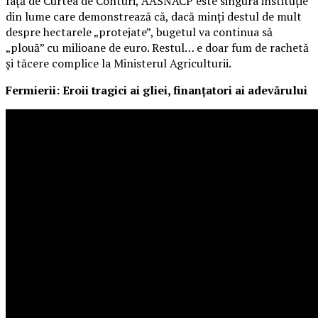
față de Curtea de Conturi, AASNACP este singura instituție
din lume care demonstrează că, dacă minți destul de mult
despre hectarele „protejate”, bugetul va continua să
„plouă” cu milioane de euro. Restul… e doar fum de rachetă
și tăcere complice la Ministerul Agriculturii.
Fermierii: Eroii tragici ai gliei, finanțatori ai adevărului