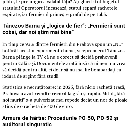
plătește prelungirea valabilității? Ați ghicit: tot bugetul
statului! Operatorul încasează, statul repară rachetele
expirate, iar fermierul primește praful de pe tobă.
Tánczos Barna și „logica de fier”: „Fermierii sunt
cobai, dar noi știm mai bine”
În timp ce 93% dintre fermierii din Prahova spun un „NU”
hotărât acestui experiment chimic, vicepremierul Tánczos
Barna plânge la TV că nu e corect să decidă prahovenii
pentru Călărași. Documentele arată însă că nimeni nu vrea
să decidă pentru alții, ci doar să nu mai fie bombardați cu
iodură de argint fără studii.
Statistica e necruțătoare: în 2025, fără nicio rachetă trasă,
Prahova a avut
recolte record
la grâu și rapiță. Mitul „fără
noi muriți” s-a pulverizat mai repede decât un nor de ploaie
atins de o rachetă de 400 de euro.
Armura de hârtie: Procedurile PO-50, PO-52 și
auditorul singuratic