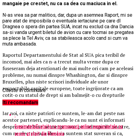
mangaie pe crestet, nu ca sa dea cu maciuca in el.
N-as vrea sa par malitios, dar, dupa un asemnea Raport, mi se
pare atat de imposibila o eventuala iertaciune pe care dl
Dragnea o spera din partea SUA, incat nu exclud ca dna Dancia
sa-si vanda urgent biletul de avion cu care tocmai se pregatea
sa plece la Tel Aviv, ca sa stabileasca acolo cand si cum va
muta ambasada.
Raportul Departamentului de Stat al SUA pica teribil de
incomod, mai ales ca n-a trecut multa vreme dupa ce
fuseseram deja atentionati de mai multe ori cam pe aceleasi
probleme, nu numai dinspre Whashington, dar si dinspre
Bruxelles, plus niste scrisori individuale ale unor
respectabile capitale europene, toate ingrijorate ca am
Citeste in continuare
cotit-o cu statul de drept si am balmejit-o cu drepturile
omului.
Iti recomandam
Iar noi, ca niste patrioti ce suntem, le-am dat peste nas
acestor parteneri, explicandu-le ca nu sunt ei informati
EvenimenteGratuite.ro promovează online evenimentele cu
despre cat de bine ne merge noua pe meleagurile noastre,
acces gratuit din România
cum ne electrizeaza ideea ca suntem stat suveran si ca,