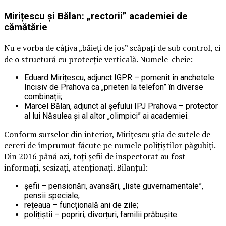
Mirițescu și Bălan: „rectorii” academiei de
cămătărie
Nu e vorba de câțiva „băieți de jos” scăpați de sub control, ci
de o structură cu protecție verticală. Numele-cheie:
Eduard Mirițescu, adjunct IGPR – pomenit în anchetele
Incisiv de Prahova ca „prieten la telefon” în diverse
combinații;
Marcel Bălan, adjunct al șefului IPJ Prahova – protector
al lui Năsulea și al altor „olimpici” ai academiei.
Conform surselor din interior, Mirițescu știa de sutele de
cereri de împrumut făcute pe numele polițiștilor păgubiți.
Din 2016 până azi, toți șefii de inspectorat au fost
informați, sesizați, atenționați. Bilanțul:
șefii – pensionări, avansări, „liste guvernamentale”,
pensii speciale;
rețeaua – funcțională ani de zile;
polițiștii – popriri, divorțuri, familii prăbușite.