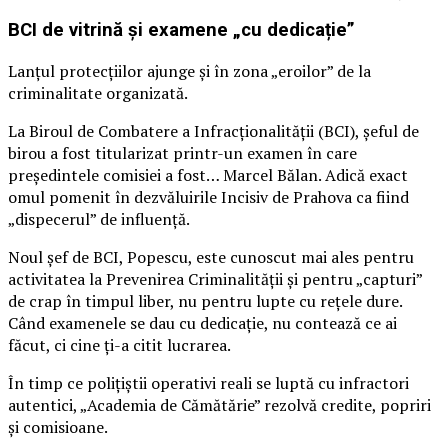
BCI de vitrină și examene „cu dedicație”
Lanțul protecțiilor ajunge și în zona „eroilor” de la
criminalitate organizată.
La Biroul de Combatere a Infracționalității (BCI), șeful de
birou a fost titularizat printr-un examen în care
președintele comisiei a fost… Marcel Bălan. Adică exact
omul pomenit în dezvăluirile Incisiv de Prahova ca fiind
„dispecerul” de influență.
Noul șef de BCI, Popescu, este cunoscut mai ales pentru
activitatea la Prevenirea Criminalității și pentru „capturi”
de crap în timpul liber, nu pentru lupte cu rețele dure.
Când examenele se dau cu dedicație, nu contează ce ai
făcut, ci cine ți-a citit lucrarea.
În timp ce polițiștii operativi reali se luptă cu infractori
autentici, „Academia de Cămătărie” rezolvă credite, popriri
și comisioane.