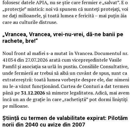
folosesc datele APIA, nu se știe care fermier e „salvat”. E o
„protecție” mistică: noi vă spunem că sunteți protejați, voi
ne dați milioanele, și toată lumea e fericită – mai puțin ăia
care au culturile distruse.
„Vrancea, Vrancea, vrei-nu-vrei, dă-ne banii pe
rachete, bre!”
Noul front al mafiei s-a mutat în Vrancea. Documentul nr.
41034 din 27.07.2026 arată cum vicepreședintele Vasile
Pamfil și asociația sa urlă în pustiu. Consiliile Consultative,
unde fermierii ar trebui să aibă un cuvânt de spus, sunt ca
extratereștrii: toată lumea vorbește despre ele, dar nimeni
nu le-a văzut funcționând. Curtea de Conturi a dat termen
până pe
31.12.2026
să mimeze legalitatea. Adică, mai avem
încă un an de grație în care „rachetiștii” pot dormi liniștiți
pe milioane.
Știință cu termen de valabilitate expirat: Pilotăm
norii din 2040 cu avize din 2007