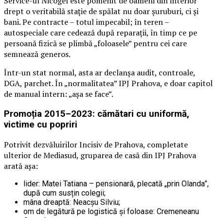
Service-ul Nicogel este pomenit de oameni din interior
drept o veritabilă stație de spălat nu doar șuruburi, ci și
bani. Pe contracte – totul impecabil; în teren –
autospeciale care cedează după reparații, în timp ce pe
persoană fizică se plimbă „foloasele” pentru cei care
semnează generos.
Într-un stat normal, asta ar declanșa audit, controale,
DGA, parchet. În „normalitatea” IPJ Prahova, e doar capitol
de manual intern: „așa se face”.
Promoția 2015–2023: cămătari cu uniformă,
victime cu popriri
Potrivit dezvăluirilor Incisiv de Prahova, completate
ulterior de Mediasud, gruparea de casă din IPJ Prahova
arată așa:
lider: Matei Tatiana – pensionară, plecată „prin Olanda”,
după cum susțin colegii;
mâna dreaptă: Neacșu Silviu;
om de legătură pe logistică și foloase: Cremeneanu