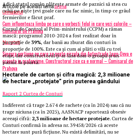
Adică statul român plătește armate de paznici să stea cu
Articole pe aceiasi tema:
prima
ochii pe niște țevi goale care nu fac nimic, în timp ce grâul
Urmatorul
fermierilor e făcut praf.
Cum influenteaza limba pe care o vorbesti felul in care vezi culorile –
Corpul de Control al Prim-ministrului (CCPM) a rămas
Comisarul de Prahova
mască: programul 2010-2024 a fost realizat doar în
proporție de
39%
, dar banii au zburat din conturi în
Nu ratati
proporție de 100%. Este ca și cum ai plăti o vilă cu trei
Singura portiune pe care se poate circula din Autostrada Lugo-Deva e
etaje, dar constructorul ți-ar lăsa doar o groapă și un
crapata in profunzime. Constructorul zice ca e normal – Comisarul de
paznic la poartă.
Prahova
Hectarele de carton și cifra magică: 2,3 milioane
de hectare „protejate” prin puterea gândului
Raport 2 Curtea de Conturi
Indiferent că trage 2.674 de rachete (ca în 2024) sau că nu
trage niciuna (ca în 2025), AASNACP raportează obsesiv
aceeași cifră:
2,3 milioane de hectare protejate
. Curtea de
Conturi confirmă în adresa nr. 39458/2026 că aceste
hectare sunt pură ficțiune. Nu există delimitări, nu se