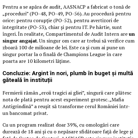
Pentru a se apăra de audit, AASNACP a fabricat o tonă de
„proceduri” (PO-48, PO-49, PO-56). Au procedură pentru
orice: pentru corupție (PO-52), pentru avertizori de
integritate (PO-53), chiar și pentru IT. Pe hârtie, sunt
îngeri. În realitate, Compartimentul de Audit Intern are
un
singur angajat
. Un singur om care ar trebui să verifice cum
zboară 100 de milioane de lei. Este ca și cum ai pune un
singur portar la o finală de Champions League în care
poarta are 10 kilometri lățime.
Concluzie: Argint în nori, plumb în buget și multă
găteală în instituții
Fermierii rămân „eroii tragici ai gliei”, singurii care plătesc
nota de plată pentru acest experiment grotesc. „Mafia
Antigrindină” a reușit să transforme cerul României într-
un bancomat privat.
Cu un program realizat doar 39%, cu omologări care
durează de 18 ani și cu o nepăsare sfidătoare față de lege și