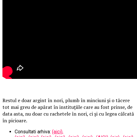
Restul e doar argint în nori, plumb în minciuni și o tăcere
tot mai greu de apărat în instituțiile care au fost prinse, de
data asta, nu doar cu rachetele în nori, ci și cu legea călcată
în picioare.
Consultati arhiva:
(aici),