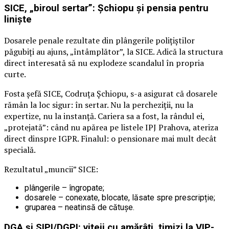
SICE, „biroul sertar”: Șchiopu și pensia pentru
liniște
Dosarele penale rezultate din plângerile polițiștilor
păgubiți au ajuns, „întâmplător”, la SICE. Adică la structura
direct interesată să nu explodeze scandalul în propria
curte.
Fosta șefă SICE, Codruța Șchiopu, s-a asigurat că dosarele
rămân la loc sigur: în sertar. Nu la percheziții, nu la
expertize, nu la instanță. Cariera sa a fost, la rândul ei,
„protejată”: când nu apărea pe listele IPJ Prahova, ateriza
direct dinspre IGPR. Finalul: o pensionare mai mult decât
specială.
Rezultatul „muncii” SICE:
plângerile – îngropate;
dosarele – conexate, blocate, lăsate spre prescripție;
gruparea – neatinsă de cătușe.
DGA și SIPI/DGPI: viteji cu amărâți, timizi la VIP-