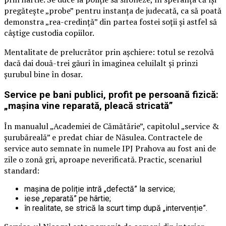
pregătește „probe” pentru instanța de judecată, ca să poată
demonstra „rea-credință” din partea fostei soții și astfel să
câștige custodia copiilor.
Mentalitate de prelucrător prin așchiere: totul se rezolvă
dacă dai două-trei găuri în imaginea celuilalt și prinzi
șurubul bine în dosar.
Service pe bani publici, profit pe persoană fizică:
„mașina vine reparată, pleacă stricată”
În manualul „Academiei de Cămătărie”, capitolul „service &
șurubăreală” e predat chiar de Năsulea. Contractele de
service auto semnate în numele IPJ Prahova au fost ani de
zile o zonă gri, aproape neverificată. Practic, scenariul
standard:
mașina de poliție intră „defectă” la service;
iese „reparată” pe hârtie;
în realitate, se strică la scurt timp după „intervenție”.