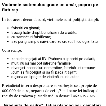
Victimele sistemului: grade pe umăr, popriri pe
fluturaș
În tot acest decor absurd, victimele sunt polițiștii simpli:
folosiți ca giranți;
trecuți fictiv drept beneficiari de credite;
cu semnături falsificate;
sau pur și simplu naivi, care au crezut în colegialitate.
Consecințe:
zeci de angajați ai IPJ Prahova cu popriri pe salarii;
mulți nu își mai pot întreține familiile;
divorțuri, scandaluri domestice, întrebări dureroase:
„cum să fii polițist și să fii păcălit așa?”;
rușinea se lipește de victimă, nu de autor.
Prejudiciul intern despre care se vorbește se apropie de
600.000 de euro, separat de cei 1,7 milioane lei indicați de
Incisiv de Prahova și Mediasud în dosarul 4621/P/2023.
„Grădinița de cadre”: tătici plângăcioși, cămătari