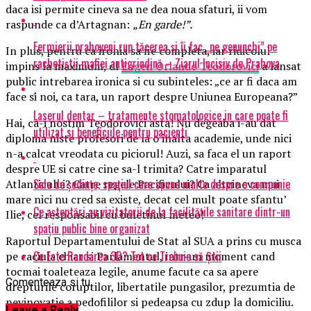
daca isi permite cineva sa ne dea noua sfaturi, ii vom
raspunde ca d’Artagnan:
„En garde!”.
Fermierii prahoveni rup tăcerea și îi fac „pe genunchi” pe
In plus, pentru ca ironia sa fie completa, iar ridicolul
rachetiștii mafiei antigrindină – Ziarul Incisiv de Prahova
impins la maximum, dl
Eugen Orlando Teodorovici
a lansat
public intrebarea ironica si cu subinteles: „ce ar fi daca am
face si noi, ca tara, un raport despre Uniunea Europeana?”
Laserul dentar – tratamente stomatologice in care poate fi
Hai, ca-i nostim Teodorovici asta! Nu degeaba i-au dat
utilizat si beneficiile pentru pacienti
diploma niste profesori de la o inalta academie, unde nici
n-a calcat vreodata cu piciorul! Auzi, sa faca el un raport
despre UE si catre cine sa-l trimita? Catre imparatul
Sala de ședințe, spațiul care spune multe despre o companie
Atlanticului? Catre regele Pacificului? Ca altcineva mai
mare nici nu cred sa existe, decat cel mult poate sfantu’
Ce așteptări au vizitatorii de la facilitățile sanitare dintr-un
Ilie, cel responsabil cu buletinul meteo!
spațiu public bine organizat
Raportul Departamentului de Stat al SUA a prins cu musca
Ce Este Randarea 3D? Tot ce Trebuie să Știi
pe caciula chiar si Parlamentul, intr-un moment cand
tocmai toaleteaza legile, anume facute ca sa apere
Comenteaza si tu
drepturile coruptilor, libertatile pungasilor, prezumtia de
nevinovatie a pedofililor si pedeapsa cu zdup la domiciliu.
Leave a Reply