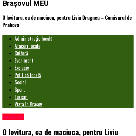
Brașovul MEU
O lovitura, ca de maciuca, pentru Liviu Dragnea – Comisarul de
Prahova
Administrație locală
Afaceri locale
Cultură
Eveniment
Exclusiv
Politică locală
Social
Sport
Turism
Viața în Brașov
Exclusiv
O lovitura, ca de maciuca, pentru Liviu