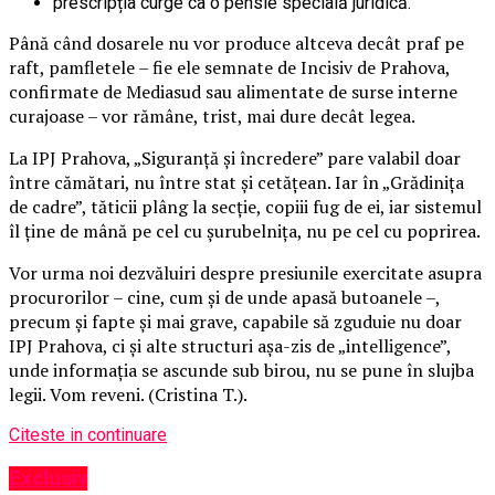
prescripția curge ca o pensie specială juridică.
Până când dosarele nu vor produce altceva decât praf pe
raft, pamfletele – fie ele semnate de Incisiv de Prahova,
confirmate de Mediasud sau alimentate de surse interne
curajoase – vor rămâne, trist, mai dure decât legea.
La IPJ Prahova, „Siguranță și încredere” pare valabil doar
între cămătari, nu între stat și cetățean. Iar în „Grădinița
de cadre”, tăticii plâng la secție, copiii fug de ei, iar sistemul
îl ține de mână pe cel cu șurubelnița, nu pe cel cu poprirea.
Vor urma noi dezvăluiri despre presiunile exercitate asupra
procurorilor – cine, cum și de unde apasă butoanele –,
precum și fapte și mai grave, capabile să zguduie nu doar
IPJ Prahova, ci și alte structuri așa-zis de „intelligence”,
unde informația se ascunde sub birou, nu se pune în slujba
legii. Vom reveni. (Cristina T.).
Citeste in continuare
Exclusiv