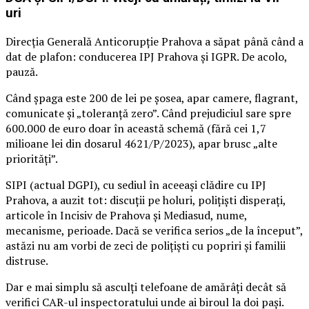
uri
Direcția Generală Anticorupție Prahova a săpat până când a
dat de plafon: conducerea IPJ Prahova și IGPR. De acolo,
pauză.
Când șpaga este 200 de lei pe șosea, apar camere, flagrant,
comunicate și „toleranță zero”. Când prejudiciul sare spre
600.000 de euro doar în această schemă (fără cei 1,7
milioane lei din dosarul 4621/P/2023), apar brusc „alte
priorități”.
SIPI (actual DGPI), cu sediul în aceeași clădire cu IPJ
Prahova, a auzit tot: discuții pe holuri, polițiști disperați,
articole în Incisiv de Prahova și Mediasud, nume,
mecanisme, perioade. Dacă se verifica serios „de la început”,
astăzi nu am vorbi de zeci de polițiști cu popriri și familii
distruse.
Dar e mai simplu să asculți telefoane de amărâți decât să
verifici CAR-ul inspectoratului unde ai biroul la doi pași.