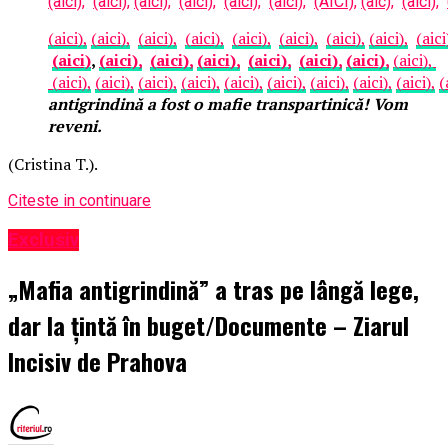
(aici),
(aici),
(aici),
(aici),
(aici),
(aici),
(AICI),
(aic),
(aici),
(aici),
(aici),
(aici),
(aici),
(aici),
(aici),
(aici),
(aici),
(aici
(aici)
,
(aici),
(aici),
(aici),
(aici),
(aici),
(aici),
(aici),
(aici),
(aici),
(aici),
(aici),
(aici),
(aici),
(aici),
(aici),
(aici),
(
antigrindină a fost o mafie transpartinică! Vom
reveni.
(Cristina T.).
Citeste in continuare
Exclusiv
„Mafia antigrindină” a tras pe lângă lege,
dar la țintă în buget/Documente – Ziarul
Incisiv de Prahova