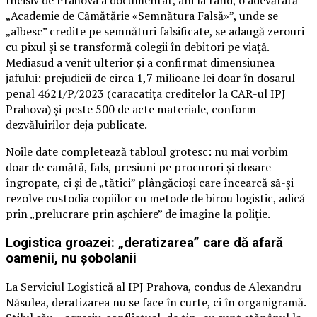
Incisiv de Prahova a documentat, ani la rând, o adevărată
„Academie de Cămătărie «Semnătura Falsă»”, unde se
„albesc” credite pe semnături falsificate, se adaugă zerouri
cu pixul și se transformă colegii în debitori pe viață.
Mediasud a venit ulterior și a confirmat dimensiunea
jafului: prejudicii de circa 1,7 milioane lei doar în dosarul
penal 4621/P/2023 (caracatița creditelor la CAR-ul IPJ
Prahova) și peste 500 de acte materiale, conform
dezvăluirilor deja publicate.
Noile date completează tabloul grotesc: nu mai vorbim
doar de camătă, fals, presiuni pe procurori și dosare
îngropate, ci și de „tătici” plângăcioși care încearcă să-și
rezolve custodia copiilor cu metode de birou logistic, adică
prin „prelucrare prin așchiere” de imagine la poliție.
Logistica groazei: „deratizarea” care dă afară
oamenii, nu șobolanii
La Serviciul Logistică al IPJ Prahova, condus de Alexandru
Năsulea, deratizarea nu se face în curte, ci în organigramă.