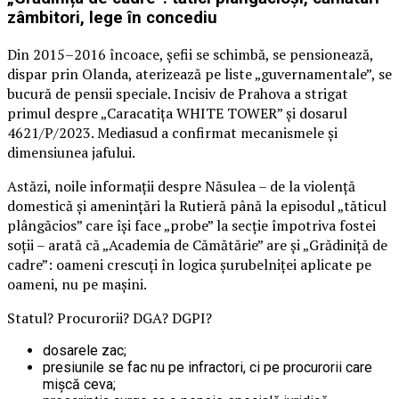
zâmbitori, lege în concediu
Din 2015–2016 încoace, șefii se schimbă, se pensionează,
dispar prin Olanda, aterizează pe liste „guvernamentale”, se
bucură de pensii speciale. Incisiv de Prahova a strigat
primul despre „Caracatița WHITE TOWER” și dosarul
4621/P/2023. Mediasud a confirmat mecanismele și
dimensiunea jafului.
Astăzi, noile informații despre Năsulea – de la violență
domestică și amenințări la Rutieră până la episodul „tăticul
plângăcios” care își face „probe” la secție împotriva fostei
soții – arată că „Academia de Cămătărie” are și „Grădiniță de
cadre”: oameni crescuți în logica șurubelniței aplicate pe
oameni, nu pe mașini.
Statul? Procurorii? DGA? DGPI?
dosarele zac;
presiunile se fac nu pe infractori, ci pe procurorii care
mișcă ceva;