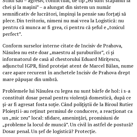
Stilul său – agresiv, conflictual, de tip „eu sunt stăpânul la
chei și la mașini” – a alungat din sistem un număr
semnificativ de lucrători, împinși la pensie sau forțați să
plece. Din teritoriu, nimeni nu mai vrea la Logistică: nu
pentru că munca ar fi grea, ci pentru că șeful e „toxicul
perfect”.
Conform surselor interne citate de Incisiv de Prahova,
Năsulea nu este doar „maestru al șuruburilor”, ci și
informatorul de casă al chestorului Eduard Mirițescu,
adjunctul IGPR, fiind protejat atent de Marcel Bălan, nume
care apare recurent în anchetele Incisiv de Prahova drept
mare păpușar din umbră.
Problemele lui Năsulea cu legea nu sunt bârfe de hol: i s-a
constituit dosar penal pentru violență domestică, după ce
și-ar fi agresat fosta soție. Când polițiștii de la Biroul Rutier
Ploiești i-au reținut permisul de conducere, a reacționat ca
un „mic zeu” local: sfidare, amenințări, promisiuni de
„probleme la locul de muncă”. Un civil în astfel de postură?
Dosar penal. Un șef de logistică? Protecție.