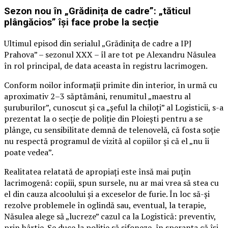
Sezon nou în „Grădinița de cadre”: „tăticul
plângăcios” își face probe la secție
Ultimul episod din serialul „Grădinița de cadre a IPJ
Prahova” – sezonul XXX – îl are tot pe Alexandru Năsulea
în rol principal, de data aceasta în registru lacrimogen.
Conform noilor informații primite din interior, în urmă cu
aproximativ 2–3 săptămâni, renumitul „maestru al
șuruburilor”, cunoscut și ca „șeful la chiloți” al Logisticii, s-a
prezentat la o secție de poliție din Ploiești pentru a se
plânge, cu sensibilitate demnă de telenovelă, că fosta soție
nu respectă programul de vizită al copiilor și că el „nu îi
poate vedea”.
Realitatea relatată de apropiați este însă mai puțin
lacrimogenă: copiii, spun sursele, nu ar mai vrea să stea cu
el din cauza alcoolului și a exceselor de furie. În loc să-și
rezolve problemele în oglindă sau, eventual, la terapie,
Năsulea alege să „lucreze” cazul ca la Logistică: preventiv,
prin hârtie. Se duce la poliție să sifoneze, în speranța că își