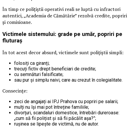
În timp ce polițiștii operativi reali se luptă cu infractori
autentici, „Academia de Cămătărie” rezolvă credite, popriri
și comisioane.
Victimele sistemului: grade pe umăr, popriri pe
fluturaș
În tot acest decor absurd, victimele sunt polițiștii simpli:
folosiți ca giranți;
trecuți fictiv drept beneficiari de credite;
cu semnături falsificate;
sau pur și simplu naivi, care au crezut în colegialitate.
Consecințe:
zeci de angajați ai IPJ Prahova cu popriri pe salarii;
mulți nu își mai pot întreține familiile;
divorțuri, scandaluri domestice, întrebări dureroase:
„cum să fii polițist și să fii păcălit așa?”;
rușinea se lipește de victimă, nu de autor.