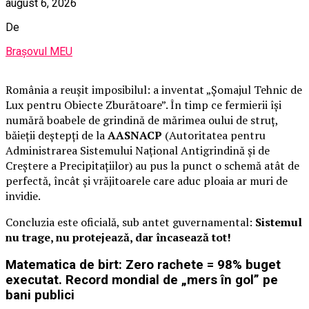
august 6, 2026
De
Brașovul MEU
România a reușit imposibilul: a inventat „Șomajul Tehnic de
Lux pentru Obiecte Zburătoare”. În timp ce fermierii își
numără boabele de grindină de mărimea oului de struț,
băieții deștepți de la
AASNACP
(Autoritatea pentru
Administrarea Sistemului Național Antigrindină și de
Creștere a Precipitațiilor) au pus la punct o schemă atât de
perfectă, încât și vrăjitoarele care aduc ploaia ar muri de
invidie.
Concluzia este oficială, sub antet guvernamental:
Sistemul
nu trage, nu protejează, dar încasează tot!
Matematica de birt: Zero rachete = 98% buget
executat. Record mondial de „mers în gol” pe
bani publici