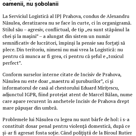
oamenii, nu șobolanii
La Serviciul Logistică al IPJ Prahova, condus de Alexandru
Năsulea, deratizarea nu se face în curte, ci în organigramă.
Stilul său – agresiv, conflictual, de tip „eu sunt stăpânul la
chei și la mașini” – a alungat din sistem un număr
semnificativ de lucrători, împinși la pensie sau forțați să
plece. Din teritoriu, nimeni nu mai vrea la Logistică: nu
pentru că munca ar fi grea, ci pentru că șeful e „toxicul
perfect”.
Conform surselor interne citate de Incisiv de Prahova,
Năsulea nu este doar „maestru al șuruburilor”, ci și
informatorul de casă al chestorului Eduard Mirițescu,
adjunctul IGPR, fiind protejat atent de Marcel Bălan, nume
care apare recurent în anchetele Incisiv de Prahova drept
mare păpușar din umbră.
Problemele lui Năsulea cu legea nu sunt bârfe de hol: i s-a
constituit dosar penal pentru violență domestică, după ce
și-ar fi agresat fosta soție. Când polițiștii de la Biroul Rutier