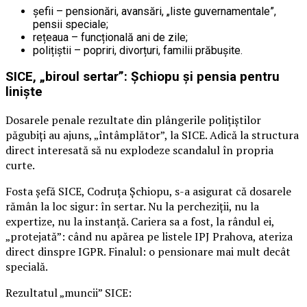
șefii – pensionări, avansări, „liste guvernamentale”,
pensii speciale;
rețeaua – funcțională ani de zile;
polițiștii – popriri, divorțuri, familii prăbușite.
SICE, „biroul sertar”: Șchiopu și pensia pentru
liniște
Dosarele penale rezultate din plângerile polițiștilor
păgubiți au ajuns, „întâmplător”, la SICE. Adică la structura
direct interesată să nu explodeze scandalul în propria
curte.
Fosta șefă SICE, Codruța Șchiopu, s-a asigurat că dosarele
rămân la loc sigur: în sertar. Nu la percheziții, nu la
expertize, nu la instanță. Cariera sa a fost, la rândul ei,
„protejată”: când nu apărea pe listele IPJ Prahova, ateriza
direct dinspre IGPR. Finalul: o pensionare mai mult decât
specială.
Rezultatul „muncii” SICE: