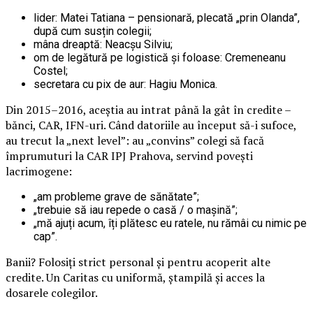
lider: Matei Tatiana – pensionară, plecată „prin Olanda”,
după cum susțin colegii;
mâna dreaptă: Neacșu Silviu;
om de legătură pe logistică și foloase: Cremeneanu
Costel;
secretara cu pix de aur: Hagiu Monica.
Din 2015–2016, aceștia au intrat până la gât în credite –
bănci, CAR, IFN-uri. Când datoriile au început să-i sufoce,
au trecut la „next level”: au „convins” colegi să facă
împrumuturi la CAR IPJ Prahova, servind povești
lacrimogene:
„am probleme grave de sănătate”;
„trebuie să iau repede o casă / o mașină”;
„mă ajuți acum, îți plătesc eu ratele, nu rămâi cu nimic pe
cap”.
Banii? Folosiți strict personal și pentru acoperit alte
credite. Un Caritas cu uniformă, ștampilă și acces la
dosarele colegilor.