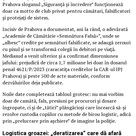
Prahova sloganul „Siguranță și încredere” funcționează
doar ca motto de club privat pentru cămătari, falsificatori
și protejați de sistem.
Incisiv de Prahova a documentat, ani la rând, o adevărată
„Academie de Cămătărie «Semnătura Falsă»”, unde se
„albesc” credite pe semnături falsificate, se adaugă zerouri
cu pixul și se transformă colegii în debitori pe viață.
Mediasud a venit ulterior și a confirmat dimensiunea
jafului: prejudicii de circa 1,7 milioane lei doar în dosarul
penal 4621/P/2023 (caracatița creditelor la CAR-ul IPJ
Prahova) și peste 500 de acte materiale, conform
dezvăluirilor deja publicate.
Noile date completează tabloul grotesc: nu mai vorbim
doar de camătă, fals, presiuni pe procurori și dosare
îngropate, ci și de „tătici” plângăcioși care încearcă să-și
rezolve custodia copiilor cu metode de birou logistic, adică
prin „prelucrare prin așchiere” de imagine la poliție.
Logistica groazei: „deratizarea” care dă afară