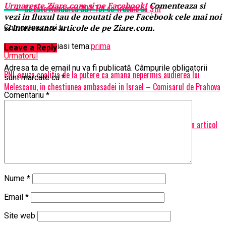
Urmareste
Ziare.
com
si pe Facebook!
Comenteaza si
Ce Este Randarea 3D? Tot ce Trebuie să Știi
vezi in fluxul tau de noutati de pe Facebook cele mai noi
si interesante articole de pe Ziare.com.
Comenteaza si tu
Articole pe aceiasi tema:
prima
Leave a Reply
Urmatorul
Adresa ta de email nu va fi publicată.
Câmpurile obligatorii
PNL acuza coalitia de la putere ca amana nepermis audierea lui
sunt marcate cu
*
Melescanu, in chestiunea ambasadei in Israel – Comisarul de Prahova
Comentariu
*
Nu ratati
Times New Roman a fost amendat cu 16.000 de lei pentru un articol
despre iubita lui Dragnea – Comisarul de Prahova
Nume
*
Email
*
Site web