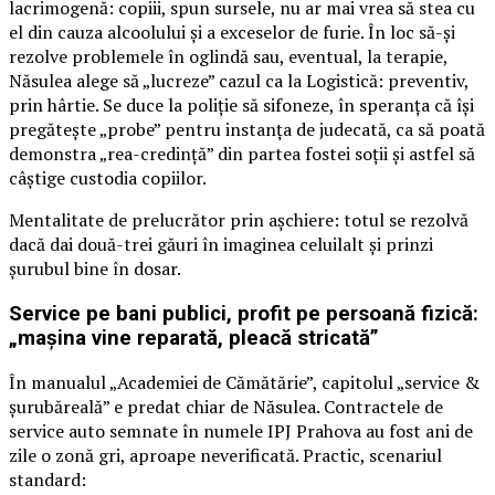
lacrimogenă: copiii, spun sursele, nu ar mai vrea să stea cu
el din cauza alcoolului și a exceselor de furie. În loc să-și
rezolve problemele în oglindă sau, eventual, la terapie,
Năsulea alege să „lucreze” cazul ca la Logistică: preventiv,
prin hârtie. Se duce la poliție să sifoneze, în speranța că își
pregătește „probe” pentru instanța de judecată, ca să poată
demonstra „rea-credință” din partea fostei soții și astfel să
câștige custodia copiilor.
Mentalitate de prelucrător prin așchiere: totul se rezolvă
dacă dai două-trei găuri în imaginea celuilalt și prinzi
șurubul bine în dosar.
Service pe bani publici, profit pe persoană fizică:
„mașina vine reparată, pleacă stricată”
În manualul „Academiei de Cămătărie”, capitolul „service &
șurubăreală” e predat chiar de Năsulea. Contractele de
service auto semnate în numele IPJ Prahova au fost ani de
zile o zonă gri, aproape neverificată. Practic, scenariul
standard: