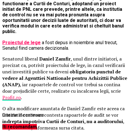
functionare a Curtii de Conturi, adoptand un proiect
initiat de PNL care prevede, printre altele, ca institutia
de control nu se va mai putea pronunta asupra
oportunitatii unor decizii luate de autoritati, ci doar va
verifica modul in care este administrat si cheltuit banul
public.
Proiectul de lege
a fost depus in noiembrie anul trecut,
Senatul fiind camera decizionala.
Senatorul liberal
Daniel Zamfir
, unul dintre initiatori, a
precizat ca, potrivit proiectului de lege, in cazul verificarii
unei investitii publice va deveni
obligatoriu punctul de
vedere al Agenttiei Nattionale pentru Achizittii Publice
(ANAP)
, iar rapoartele de control vor trebui sa contina
doar prejudiciile certe, realizate cu incalcarea legii, scrie
Profit.ro
.
O alta modificare anuntata de Daniel Zamfir este aceea ca
institutiile care vor contesta rapoartele de audit se vor
Citeste in continuare
indrepta impotriva Curtii de Conturi, nu a auditorului
,
Iti recomandam
ca pana acum, informeaza sursa citata.