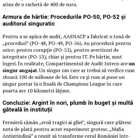
atins de o rachetă de 400 de euro.
Armura de hârtie: Procedurile PO-50, PO-52 și
auditorul singuratic
Pentru a se apăra de audit, AASNACP a fabricat o tonă de
„proceduri” (PO-48, PO-49, PO-56). Au procedură pentru
orice: pentru corupție (PO-52), pentru avertizori de
integritate (PO-53), chiar și pentru IT. Pe hârtie, sunt
îngeri. În realitate, Compartimentul de Audit Intern are
un
singur angajat
. Un singur om care ar trebui să verifice cum
zboară 100 de milioane de lei. Este ca și cum ai pune un
singur portar la o finală de Champions League în care
poarta are 10 kilometri lățime.
Concluzie: Argint în nori, plumb în buget și multă
găteală în instituții
Fermierii rămân „eroii tragici ai gliei”, singurii care plătesc
nota de plată pentru acest experiment grotesc. „Mafia
Antigrindină” a reușit să transforme cerul României într-