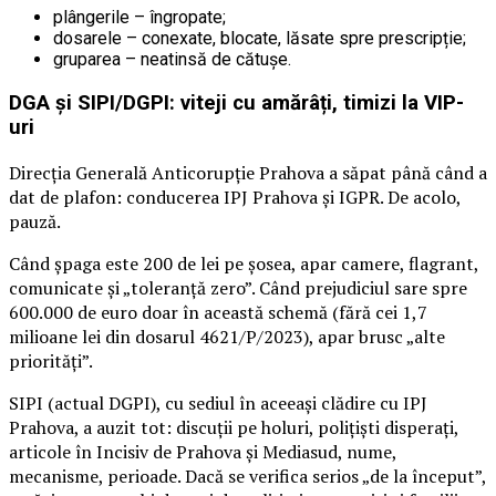
plângerile – îngropate;
dosarele – conexate, blocate, lăsate spre prescripție;
gruparea – neatinsă de cătușe.
DGA și SIPI/DGPI: viteji cu amărâți, timizi la VIP-
uri
Direcția Generală Anticorupție Prahova a săpat până când a
dat de plafon: conducerea IPJ Prahova și IGPR. De acolo,
pauză.
Când șpaga este 200 de lei pe șosea, apar camere, flagrant,
comunicate și „toleranță zero”. Când prejudiciul sare spre
600.000 de euro doar în această schemă (fără cei 1,7
milioane lei din dosarul 4621/P/2023), apar brusc „alte
priorități”.
SIPI (actual DGPI), cu sediul în aceeași clădire cu IPJ
Prahova, a auzit tot: discuții pe holuri, polițiști disperați,
articole în Incisiv de Prahova și Mediasud, nume,
mecanisme, perioade. Dacă se verifica serios „de la început”,