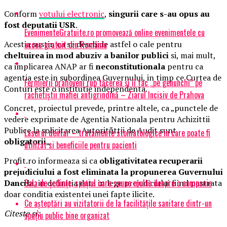
Conform
votului electronic
,
singurii care s-au opus au
fost deputatii USR
.
EvenimenteGratuite.ro promovează online evenimentele cu
acces gratuit din România
Acestia sustin ca se deschide astfel o cale pentru
cheltuirea in mod abuziv a banilor publici
si, mai mult,
ca implicarea ANAP ar fi
neconstitutionala
pentru ca
agentia este in subordinea Guvernului, in timp ce Curtea de
Fermierii prahoveni rup tăcerea și îi fac „pe genunchi” pe
Conturi este o institutie independenta.
rachetiștii mafiei antigrindină – Ziarul Incisiv de Prahova
Concret, proiectul prevede, printre altele, ca „punctele de
vedere exprimate de Agentia Nationala pentru Achizittii
Publice la solicitarea Autorităttii de Audit sunt
Laserul dentar – tratamente stomatologice in care poate fi
obligatorii
„.
utilizat si beneficiile pentru pacienti
Profit.ro informeaza si ca
obligativitatea recuperarii
prejudiciului a fost eliminata la propunerea Guvernului
Sala de ședințe, spațiul care spune multe despre o companie
Dancila
, in definitia data in lege prejudiciului fiind pastrata
doar conditia existentei unei fapte ilicite.
Ce așteptări au vizitatorii de la facilitățile sanitare dintr-un
Citeste si:
spațiu public bine organizat