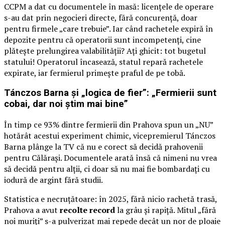
CCPM a dat cu documentele în masă: licențele de operare
s-au dat prin negocieri directe, fără concurență, doar
pentru firmele „care trebuie”. Iar când rachetele expiră în
depozite pentru că operatorii sunt incompetenți, cine
plătește prelungirea valabilității? Ați ghicit: tot bugetul
statului! Operatorul încasează, statul repară rachetele
expirate, iar fermierul primește praful de pe tobă.
Tánczos Barna și „logica de fier”: „Fermierii sunt
cobai, dar noi știm mai bine”
În timp ce 93% dintre fermierii din Prahova spun un „NU”
hotărât acestui experiment chimic, vicepremierul Tánczos
Barna plânge la TV că nu e corect să decidă prahovenii
pentru Călărași. Documentele arată însă că nimeni nu vrea
să decidă pentru alții, ci doar să nu mai fie bombardați cu
iodură de argint fără studii.
Statistica e necruțătoare: în 2025, fără nicio rachetă trasă,
Prahova a avut
recolte record
la grâu și rapiță. Mitul „fără
noi muriți” s-a pulverizat mai repede decât un nor de ploaie