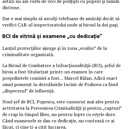
astăzi nu am vorbi de zeci de polițiști cu popriri și familii
distruse.
Dar e mai simplu să asculți telefoane de amărâți decât să
verifici CAR-ul inspectoratului unde ai biroul la doi pași.
BCI de vitrină și examene „cu dedicație”
Lanțul protecțiilor ajunge și în zona „eroilor” de la
criminalitate organizată.
La Biroul de Combatere a Infracționalității (BCI), șeful de
birou a fost titularizat printr-un examen în care
președintele comisiei a fost… Marcel Bălan. Adică exact
omul pomenit în dezvăluirile Incisiv de Prahova ca fiind
„dispecerul” de influență.
Noul șef de BCI, Popescu, este cunoscut mai ales pentru
activitatea la Prevenirea Criminalității și pentru „capturi”
de crap în timpul liber, nu pentru lupte cu rețele dure.
Când examenele se dau cu dedicație, nu contează ce ai
făcut, ci cine ți-a citit lucrarea.