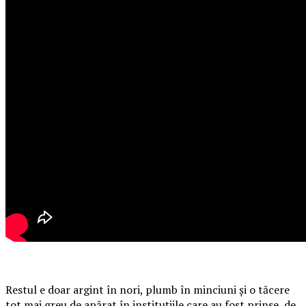
Restul e doar argint în nori, plumb în minciuni și o tăcere
tot mai greu de apărat în instituțiile care au fost prinse, de