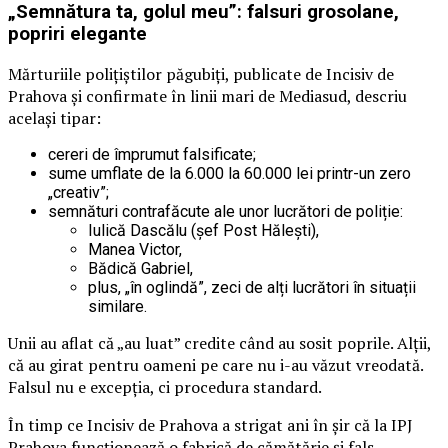
„Semnătura ta, golul meu”: falsuri grosolane,
popriri elegante
Mărturiile polițiștilor păgubiți, publicate de Incisiv de
Prahova și confirmate în linii mari de Mediasud, descriu
același tipar:
cereri de împrumut falsificate;
sume umflate de la 6.000 la 60.000 lei printr-un zero
„creativ”;
semnături contrafăcute ale unor lucrători de poliție:
Iulică Dascălu (șef Post Hălești),
Manea Victor,
Bădică Gabriel,
plus, „în oglindă”, zeci de alți lucrători în situații
similare.
Unii au aflat că „au luat” credite când au sosit poprile. Alții,
că au girat pentru oameni pe care nu i-au văzut vreodată.
Falsul nu e excepția, ci procedura standard.
În timp ce Incisiv de Prahova a strigat ani în șir că la IPJ
Prahova funcționează o fabrică de cămătărie și fals,