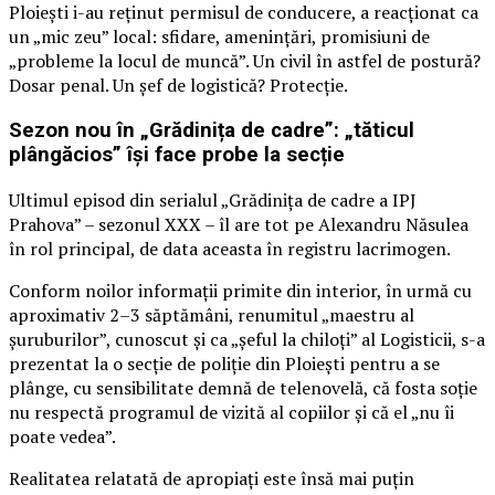
Ploiești i-au reținut permisul de conducere, a reacționat ca
un „mic zeu” local: sfidare, amenințări, promisiuni de
„probleme la locul de muncă”. Un civil în astfel de postură?
Dosar penal. Un șef de logistică? Protecție.
Sezon nou în „Grădinița de cadre”: „tăticul
plângăcios” își face probe la secție
Ultimul episod din serialul „Grădinița de cadre a IPJ
Prahova” – sezonul XXX – îl are tot pe Alexandru Năsulea
în rol principal, de data aceasta în registru lacrimogen.
Conform noilor informații primite din interior, în urmă cu
aproximativ 2–3 săptămâni, renumitul „maestru al
șuruburilor”, cunoscut și ca „șeful la chiloți” al Logisticii, s-a
prezentat la o secție de poliție din Ploiești pentru a se
plânge, cu sensibilitate demnă de telenovelă, că fosta soție
nu respectă programul de vizită al copiilor și că el „nu îi
poate vedea”.
Realitatea relatată de apropiați este însă mai puțin