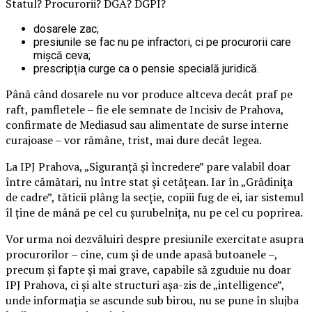
Statul? Procurorii? DGA? DGPI?
dosarele zac;
presiunile se fac nu pe infractori, ci pe procurorii care
mișcă ceva;
prescripția curge ca o pensie specială juridică.
Până când dosarele nu vor produce altceva decât praf pe
raft, pamfletele – fie ele semnate de Incisiv de Prahova,
confirmate de Mediasud sau alimentate de surse interne
curajoase – vor rămâne, trist, mai dure decât legea.
La IPJ Prahova, „Siguranță și încredere” pare valabil doar
între cămătari, nu între stat și cetățean. Iar în „Grădinița
de cadre”, tăticii plâng la secție, copiii fug de ei, iar sistemul
îl ține de mână pe cel cu șurubelnița, nu pe cel cu poprirea.
Vor urma noi dezvăluiri despre presiunile exercitate asupra
procurorilor – cine, cum și de unde apasă butoanele –,
precum și fapte și mai grave, capabile să zguduie nu doar
IPJ Prahova, ci și alte structuri așa-zis de „intelligence”,
unde informația se ascunde sub birou, nu se pune în slujba