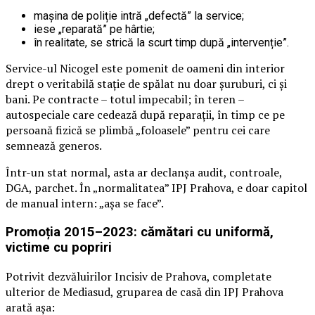
mașina de poliție intră „defectă” la service;
iese „reparată” pe hârtie;
în realitate, se strică la scurt timp după „intervenție”.
Service-ul Nicogel este pomenit de oameni din interior
drept o veritabilă stație de spălat nu doar șuruburi, ci și
bani. Pe contracte – totul impecabil; în teren –
autospeciale care cedează după reparații, în timp ce pe
persoană fizică se plimbă „foloasele” pentru cei care
semnează generos.
Într-un stat normal, asta ar declanșa audit, controale,
DGA, parchet. În „normalitatea” IPJ Prahova, e doar capitol
de manual intern: „așa se face”.
Promoția 2015–2023: cămătari cu uniformă,
victime cu popriri
Potrivit dezvăluirilor Incisiv de Prahova, completate
ulterior de Mediasud, gruparea de casă din IPJ Prahova
arată așa: