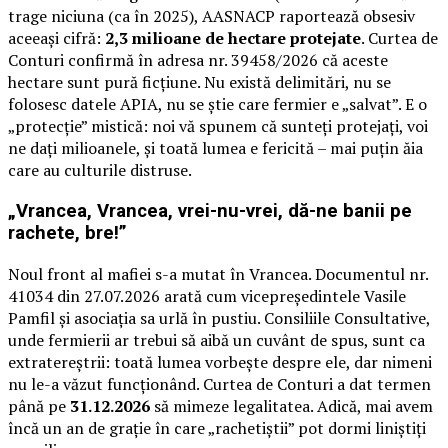
trage niciuna (ca în 2025), AASNACP raportează obsesiv
aceeași cifră:
2,3 milioane de hectare protejate
. Curtea de
Conturi confirmă în adresa nr. 39458/2026 că aceste
hectare sunt pură ficțiune. Nu există delimitări, nu se
folosesc datele APIA, nu se știe care fermier e „salvat”. E o
„protecție” mistică: noi vă spunem că sunteți protejați, voi
ne dați milioanele, și toată lumea e fericită – mai puțin ăia
care au culturile distruse.
„Vrancea, Vrancea, vrei-nu-vrei, dă-ne banii pe
rachete, bre!”
Noul front al mafiei s-a mutat în Vrancea. Documentul nr.
41034 din 27.07.2026 arată cum vicepreședintele Vasile
Pamfil și asociația sa urlă în pustiu. Consiliile Consultative,
unde fermierii ar trebui să aibă un cuvânt de spus, sunt ca
extratereștrii: toată lumea vorbește despre ele, dar nimeni
nu le-a văzut funcționând. Curtea de Conturi a dat termen
până pe
31.12.2026
să mimeze legalitatea. Adică, mai avem
încă un an de grație în care „rachetiștii” pot dormi liniștiți