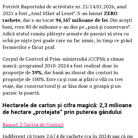
Potrivit Raportului de activitate nr. 25/14.01.2026, anul
2025 a fost „Anul Sfânt al Lenei”. S-au lansat
ZERO
rachete
, dar s-au tocat
94,167 milioane de lei
. Din acești
bani, vreo 80 de milioane s-au dus pe „pază și conservare”.
Adică statul român plătește armate de paznici să stea cu
ochii pe niște țevi goale care nu fac nimic, în timp ce grâul
fermierilor e făcut praf.
Corpul de Control al Prim-ministrului (CCPM) a rămas
mască: programul 2010-2024 a fost realizat doar în
proporție de
39%
, dar banii au zburat din conturi în
proporție de 100%. Este ca și cum ai plăti o vilă cu trei
etaje, dar constructorul ți-ar lăsa doar o groapă și un
paznic la poartă.
Hectarele de carton și cifra magică: 2,3 milioane
de hectare „protejate” prin puterea gândului
Raport 2 Curtea de Conturi
Indiferent că trage 2.674 de rachete (ca în 2024) sau că nu