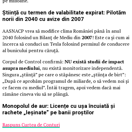
pe milioane.
Știință cu termen de valabilitate expirat: Pilotăm
norii din 2040 cu avize din 2007
AASNACP vrea să modifice clima României până în anul
2040 folosind un Bilanț de Mediu din
2007
! Este ca și cum ai
încerca să conduci un Tesla folosind permisul de conducere
al bunicului pentru căruță.
Corpul de Control confirmă:
NU există studii de impact
asupra mediului
, nu există monitorizare independentă.
Singura „știință” pe care o stăpânesc este „știința de birt”:
„După ce aprobăm programul de miliarde, o să vedem noi și
ce facem cu mediul”. Întâi tragem, apoi vedem dacă mai
rămâne cineva viu să se plângă.
Monopolul de aur: Licențe cu ușa încuiată și
rachete „leșinate” pe banii proștilor
Raspuns Curtea de Conturi