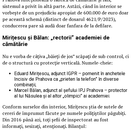
sistemul a privit în altă parte. Astăzi, când în interior se
vorbește de un prejudiciu apropiat de 600.000 de euro doar
pe această schemă (distinct de dosarul 4621/P/2023),
conducerea pare să audă doar fanfara de la defilare.
Mirițescu și Bălan: „rectorii” academiei de
cămătărie
Nu e vorba de câțiva „băieți de jos” scăpați de sub control, ci
de o structură cu protecție verticală. Numele-cheie:
Eduard Mirițescu, adjunct IGPR – pomenit în anchetele
Incisiv de Prahova ca „prieten la telefon” în diverse
combinații;
Marcel Bălan, adjunct al șefului IPJ Prahova – protector
al lui Năsulea și al altor „olimpici” ai academiei.
Conform surselor din interior, Mirițescu știa de sutele de
cereri de împrumut făcute pe numele polițiștilor păgubiți.
Din 2016 până azi, toți șefii de inspectorat au fost
informați, sesizați, atenționați. Bilanțul: