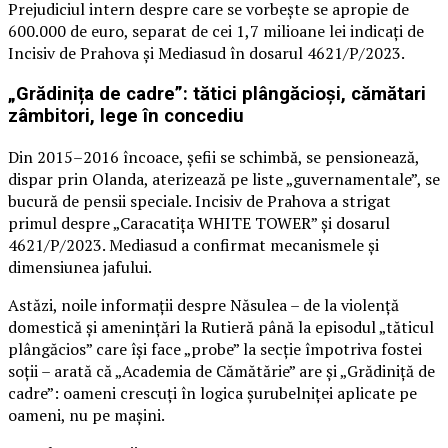
Prejudiciul intern despre care se vorbește se apropie de
600.000 de euro, separat de cei 1,7 milioane lei indicați de
Incisiv de Prahova și Mediasud în dosarul 4621/P/2023.
„Grădinița de cadre”: tătici plângăcioși, cămătari
zâmbitori, lege în concediu
Din 2015–2016 încoace, șefii se schimbă, se pensionează,
dispar prin Olanda, aterizează pe liste „guvernamentale”, se
bucură de pensii speciale. Incisiv de Prahova a strigat
primul despre „Caracatița WHITE TOWER” și dosarul
4621/P/2023. Mediasud a confirmat mecanismele și
dimensiunea jafului.
Astăzi, noile informații despre Năsulea – de la violență
domestică și amenințări la Rutieră până la episodul „tăticul
plângăcios” care își face „probe” la secție împotriva fostei
soții – arată că „Academia de Cămătărie” are și „Grădiniță de
cadre”: oameni crescuți în logica șurubelniței aplicate pe
oameni, nu pe mașini.