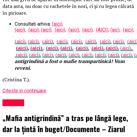
data asta, nu doar cu rachetele în nori, ci și cu legea călcată
în picioare.
Consultati arhiva:
(aici),
(aici),
(aici),
(aici),
(aici),
(aici),
(aici),
(AICI),
(aic),
(aici),
(aici),
(aici),
(aici),
(aici),
(aici),
(aici),
(aici),
(aici),
(aici
(aici)
,
(aici),
(aici),
(aici),
(aici),
(aici),
(aici),
(aici),
(aici),
(aici),
(aici),
(aici),
(aici),
(aici),
(aici),
(aici),
(aici),
(
antigrindină a fost o mafie transpartinică! Vom
reveni.
(Cristina T.).
Citeste in continuare
Exclusiv
„Mafia antigrindină” a tras pe lângă lege,
dar la țintă în buget/Documente – Ziarul