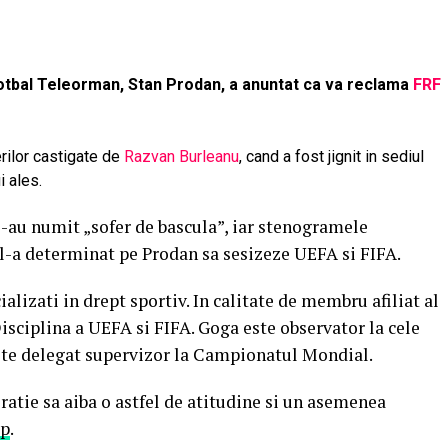
otbal Teleorman, Stan Prodan, a anuntat ca va reclama
FRF
erilor castigate de
Razvan Burleanu
, cand a fost jignit in sediul
 ales.
 l-au numit „sofer de bascula”, iar stenogramele
e l-a determinat pe Prodan sa sesizeze UEFA si FIFA.
alizati in drept sportiv. In calitate de membru afiliat al
isciplina a UEFA si FIFA. Goga este observator la cele
este delegat supervizor la Campionatul Mondial.
ratie sa aiba o astfel de atitudine si un asemenea
p
.