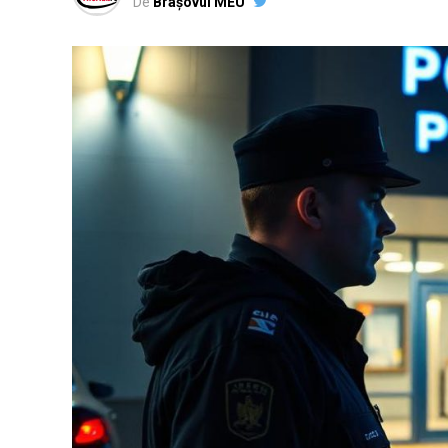
De
Brașovul MEU
protejat atent de Marcel Bălan, nume care 
drept mare păpușar din umbră.
Problemele lui Năsulea cu legea nu sunt bâr
violență domestică, după ce și-ar fi agresat
Ploiești i-au reținut permisul de conducere
amenințări, promisiuni de „probleme la loc
penal. Un șef de logistică? Protecție.
Sezon nou în „Grădinița de cadr
probe la secție
Ultimul episod din serialul „Grădinița de c
Alexandru Năsulea în rol principal, de dat
Conform noilor informații primite din int
renumitul „maestru al șuruburilor”, cunoscut