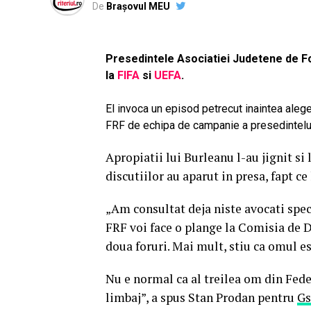
De
Brașovul MEU
Presedintele Asociatiei Judetene de F
la
FIFA
si
UEFA
.
El invoca un episod petrecut inaintea aleg
FRF de echipa de campanie a presedintelui
Apropiatii lui Burleanu l-au jignit si
discutiilor au aparut in presa, fapt c
„Am consultat deja niste avocati speci
FRF voi face o plange la Comisia de D
doua foruri. Mai mult, stiu ca omul 
Nu e normal ca al treilea om din Fede
limbaj”, a spus Stan Prodan pentru
Gs