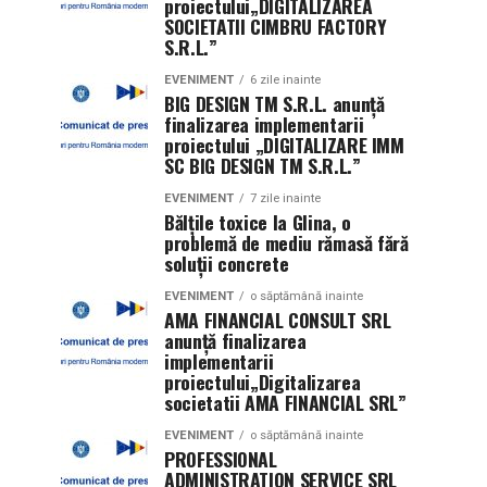
proiectului„DIGITALIZAREA
SOCIETATII CIMBRU FACTORY
S.R.L.”
EVENIMENT
6 zile inainte
BIG DESIGN TM S.R.L. anunţă
finalizarea implementarii
proiectului „DIGITALIZARE IMM
SC BIG DESIGN TM S.R.L.”
EVENIMENT
7 zile inainte
Bălțile toxice la Glina, o
problemă de mediu rămasă fără
soluții concrete
EVENIMENT
o săptămână inainte
AMA FINANCIAL CONSULT SRL
anunţă finalizarea
implementarii
proiectului„Digitalizarea
societatii AMA FINANCIAL SRL”
EVENIMENT
o săptămână inainte
PROFESSIONAL
ADMINISTRATION SERVICE SRL