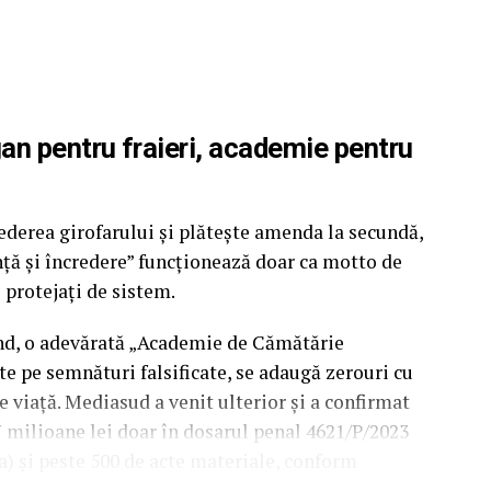
gan pentru fraieri, academie pentru
ederea girofarului și plătește amenda la secundă,
nță și încredere” funcționează doar ca motto de
i protejați de sistem.
ând, o adevărată „Academie de Cămătărie
te pe semnături falsificate, se adaugă zerouri cu
pe viață. Mediasud a venit ulterior și a confirmat
7 milioane lei doar în dosarul penal 4621/P/2023
a) și peste 500 de acte materiale, conform