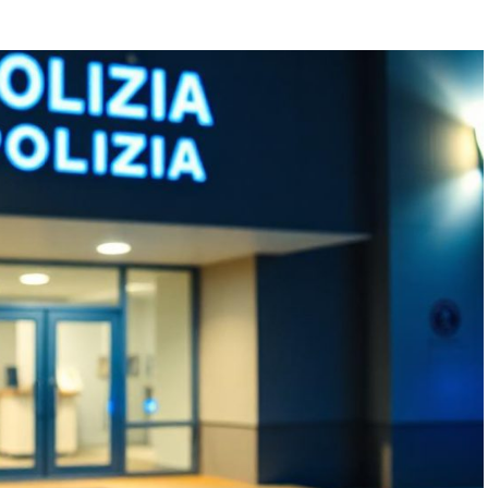
apare recurent în anchetele Incisiv de Prahova
fe de hol: i s-a constituit dosar penal pentru
 fosta soție. Când polițiștii de la Biroul Rutier
, a reacționat ca un „mic zeu” local: sfidare,
ul de muncă”. Un civil în astfel de postură? Dosar
e”: „tăticul plângăcios” își face
adre a IPJ Prahova” – sezonul XXX – îl are tot pe
a aceasta în registru lacrimogen.
erior, în urmă cu aproximativ 2–3 săptămâni,
 și ca „șeful la chiloți” al Logisticii, s-a