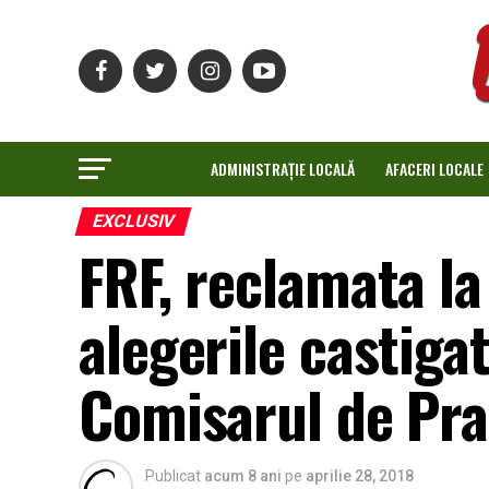
ADMINISTRAȚIE LOCALĂ
AFACERI LOCALE
EXCLUSIV
FRF, reclamata la
alegerile castig
Comisarul de Pr
Publicat
acum 8 ani
pe
aprilie 28, 2018