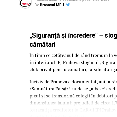
De
Brașovul MEU
„Siguranță și încredere” – slo
cămătari
În timp ce cetățeanul de rând tremură la v
în interiorul IPJ Prahova sloganul „Sigura
club privat pentru cămătari, falsificatori ș
Incisiv de Prahova a documentat, ani la r
«Semnătura Falsă»”, unde se „albesc” credi
pixul și se transformă colegii în debitori 
dimensiunea jafului: prejudicii de circa 1,
(caracatița creditelor la CAR-ul IPJ Prahov
dezvăluirilor deja publicate.