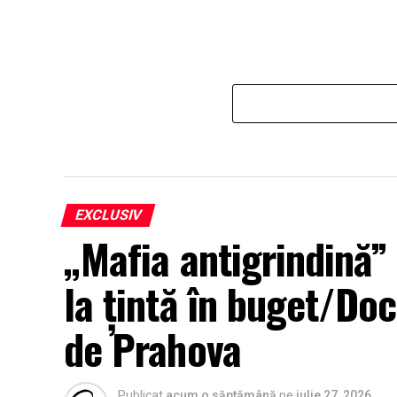
EXCLUSIV
„Mafia antigrindină” 
la țintă în buget/Doc
de Prahova
Publicat
acum o săptămână
pe
iulie 27, 2026