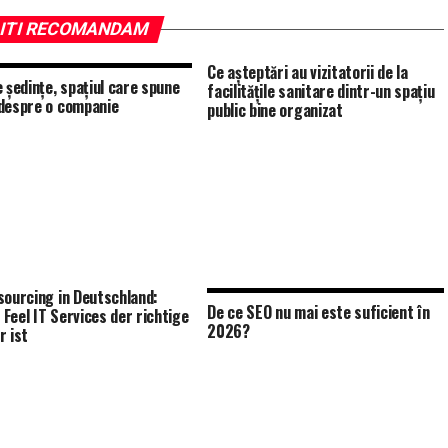
ITI RECOMANDAM
Ce așteptări au vizitatorii de la
e ședințe, spațiul care spune
facilitățile sanitare dintr-un spațiu
despre o companie
public bine organizat
sourcing in Deutschland:
De ce SEO nu mai este suficient în
Feel IT Services der richtige
2026?
r ist