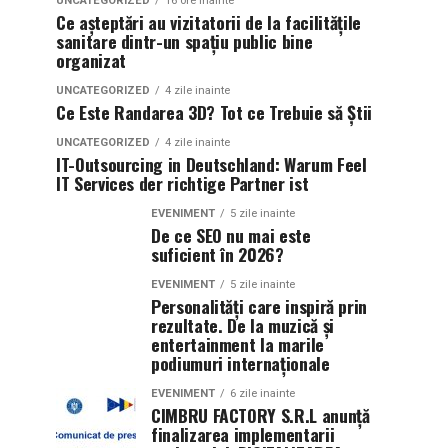
UNCATEGORIZED
16 ore inainte
Ce așteptări au vizitatorii de la facilitățile
sanitare dintr-un spațiu public bine
organizat
UNCATEGORIZED
4 zile inainte
Ce Este Randarea 3D? Tot ce Trebuie să Știi
UNCATEGORIZED
4 zile inainte
IT-Outsourcing in Deutschland: Warum Feel
IT Services der richtige Partner ist
EVENIMENT
5 zile inainte
De ce SEO nu mai este
suficient în 2026?
EVENIMENT
5 zile inainte
Personalități care inspiră prin
rezultate. De la muzică și
entertainment la marile
podiumuri internaționale
EVENIMENT
6 zile inainte
CIMBRU FACTORY S.R.L anunţă
finalizarea implementarii