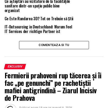
Ce așteptări au vizitatorii de la facilitățile
Un roman a fost cel mai slab de pe teren – Comisarul de
sanitare dintr-un spațiu public bine
Prahova
organizat
NU RATATI
Ce Este Randarea 3D? Tot ce Trebuie să Știi
Dragnea a renuntat la paza Jandarmeriei, la ultima
vizita la DNA. Ministrul Carmen Dan evita sa explice de
IT-Outsourcing in Deutschland: Warum Feel
ce – Comisarul de Prahova
IT Services der richtige Partner ist
COMENTEAZA SI TU
EXCLUSIV
Fermierii prahoveni rup tăcerea și îi
fac „pe genunchi” pe rachetiștii
mafiei antigrindină – Ziarul Incisiv
de Prahova
Publicat
acum 19 ore
pe
august 6, 2026