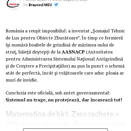
De
Brașovul MEU
România a reușit imposibilul: a inventat „Șomajul Tehnic
de Lux pentru Obiecte Zburătoare”. În timp ce fermierii
își numără boabele de grindină de mărimea oului de
struț, băieții deștepți de la
AASNACP
(Autoritatea
pentru Administrarea Sistemului Național Antigrindină
și de Creștere a Precipitațiilor) au pus la punct o schemă
atât de perfectă, încât și vrăjitoarele care aduc ploaia ar
muri de invidie.
Concluzia este oficială, sub antet guvernamental:
Sistemul nu trage, nu protejează, dar încasează tot!
Matematica de birt: Zero rachete =
98% buget executat. Record mondial