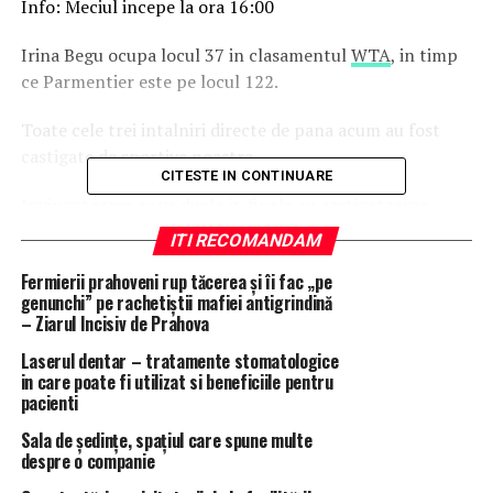
Info: Meciul incepe la ora 16:00
Irina Begu ocupa locul 37 in clasamentul
WTA
, in timp
ce Parmentier este pe locul 122.
Toate cele trei intalniri directe de pana acum au fost
castigate de sportiva noastra.
CITESTE IN CONTINUARE
Invingatoarea se va duela in finala cu castigatoarea
dintre Maria Sakkari si Polona Hercog.
ITI RECOMANDAM
Confruntarea este televizata de Digi Sport 2.
Fermierii prahoveni rup tăcerea și îi fac „pe
genunchi” pe rachetiștii mafiei antigrindină
– Ziarul Incisiv de Prahova
Urmareste
Ziare.
com
si pe Facebook!
Comenteaza si
vezi in fluxul tau de noutati de pe Facebook cele mai
Laserul dentar – tratamente stomatologice
noi si interesante articole de pe Ziare.com.
in care poate fi utilizat si beneficiile pentru
pacienti
Sala de ședințe, spațiul care spune multe
ARTICOLE PE ACEIASI TEMA:
PRIMA
despre o companie
URMATORUL