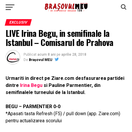
EXCLUSIV
LIVE Irina Begu, in semifinale la
Istanbul – Comisarul de Prahova
Publicat
acum 8 ani
pe
aprilie 28, 2018
De
Brașovul MEU
Urmariti in direct pe Ziare.com desfasurarea partidei
dintre
Irina Begu
si Pauline Parmentier, din
semifinalele turneului de la Istanbul.
BEGU – PARMENTIER 0-0
*Apasati tasta Refresh (F5) / pull down (app. Ziare.com)
pentru actualizarea scorului