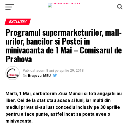
EXCLUSIV
Programul supermarketurilor, mall-
urilor, bancilor si Postei in
minivacanta de 1 Mai – Comisarul de
Prahova
Publicat
acum 8 ani
pe
aprilie 29, 2018
De
Brașovul MEU
Marti, 1 Mai, sarbatorim Ziua Muncii si toti angajatii au
liber. Cei de la stat stau acasa si luni, iar multi din
mediul privat si-au luat concediu inclusiv pe 30 aprilie
pentru a face punte, astfel incat sa poata avea o
minivacanta.