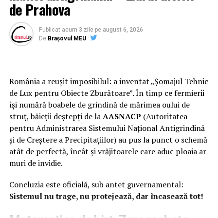
de Prahova
Magazine: 10:00-22:00
Cinema City: pana la 23:00
Publicat
acum 3 zile
pe
august 6, 2026
Restaurante & Cafenele: Duminica – Joi de la 10:00 la
De
Brașovul MEU
23:00 si Vineri – Sambata de la 10:00 la 24:00
Promenada (Floreasca)
România a reușit imposibilul: a inventat „Șomajul Tehnic
de Lux pentru Obiecte Zburătoare”. În timp ce fermierii
Magazine: 10:00-22:00
își numără boabele de grindină de mărimea oului de
Food Court: pana la 24:00
struț, băieții deștepți de la
AASNACP
(Autoritatea
Veranda Mall (Obor)
pentru Administrarea Sistemului Național Antigrindină
și de Creștere a Precipitațiilor) au pus la punct o schemă
Magazine 10:00-22:00
atât de perfectă, încât și vrăjitoarele care aduc ploaia ar
muri de invidie.
Bucuresti Mall (Vitan)
Concluzia este oficială, sub antet guvernamental:
Magazine: 10:00-22:00
Sistemul nu trage, nu protejează, dar încasează tot!
Hollywood Multiplex: pana la 24:00