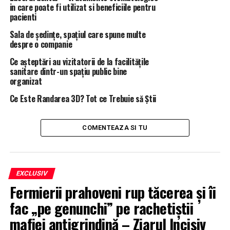
in care poate fi utilizat si beneficiile pentru
Magazine: de la 10:00 la 22:00
pacienti
Cinema City: de la 16:00 la 24:00
Sala de ședințe, spațiul care spune multe
despre o companie
Baneasa Shopping City
Ce așteptări au vizitatorii de la facilitățile
sanitare dintr-un spațiu public bine
Magazine: 10:00 – 22:00
organizat
Cafenele: 09:30 – 23:00
Food court: 10:00 – 23:00
Ce Este Randarea 3D? Tot ce Trebuie să Știi
Grand Cinema&More: 10:00 – 23:45
Grand Play: 10:00 – 22:00
COMENTEAZA SI TU
Mega Mall (Pantelimon)
Magazine: 10:00-22:00
EXCLUSIV
Fermierii prahoveni rup tăcerea și îi
Cinema City: in weekend e deschis pana la 23:00, in
timpul saptamanii pana la 22:00
fac „pe genunchi” pe rachetiștii
mafiei antigrindină – Ziarul Incisiv
Sun Plaza (Piata Sudului)