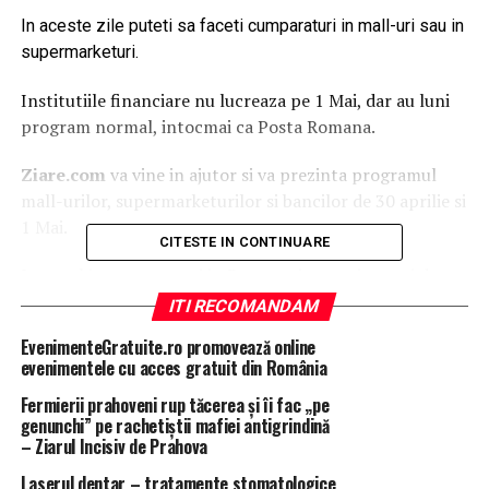
In aceste zile puteti sa faceti cumparaturi in mall-uri sau in
supermarketuri.
Institutiile financiare nu lucreaza pe 1 Mai, dar au luni
program normal, intocmai ca Posta Romana.
Ziare.com
va vine in ajutor si va prezinta programul
mall-urilor, supermarketurilor si bancilor de 30 aprilie si
1 Mai.
CITESTE IN CONTINUARE
In cazul in care sunteti in Bucuresti, atunci puteti da o
fuga in mall-uri, care functioneaza dupa orarul normal.
ITI RECOMANDAM
EvenimenteGratuite.ro promovează online
AFI Palace Cotroceni
evenimentele cu acces gratuit din România
Magazine: 10:00-22:00
Fermierii prahoveni rup tăcerea și îi fac „pe
Activitati recreative: 10:00-23:00
genunchi” pe rachetiștii mafiei antigrindină
– Ziarul Incisiv de Prahova
ParkLake (IOR)
Laserul dentar – tratamente stomatologice