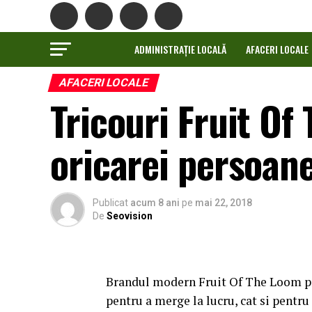
ADMINISTRAȚIE LOCALĂ
AFACERI LOCALE
AFACERI LOCALE
Tricouri Fruit Of
oricarei persoan
Publicat
acum 8 ani
pe
mai 22, 2018
De
Seovision
Brandul modern Fruit Of The Loom 
pentru a merge la lucru, cat si pentru 