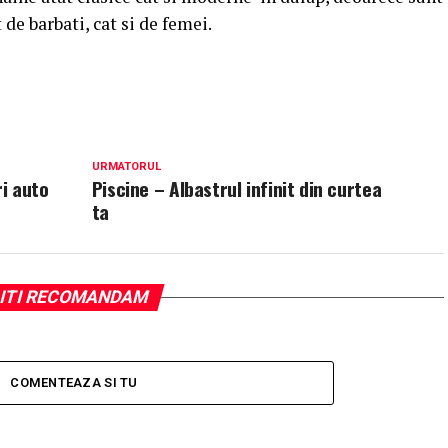
t de barbati, cat si de femei.
URMATORUL
i auto
Piscine – Albastrul infinit din curtea
ta
ITI RECOMANDAM
COMENTEAZA SI TU