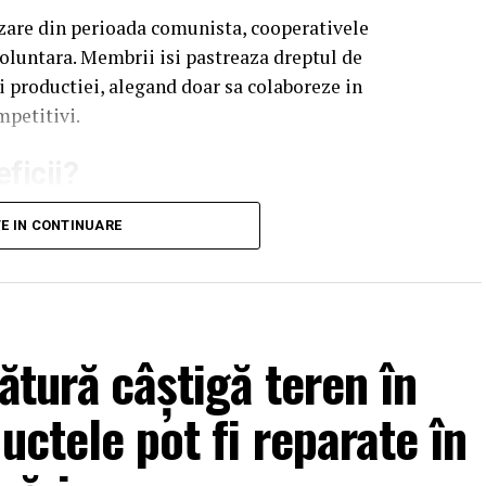
zare din perioada comunista, cooperativele
oluntara. Membrii isi pastreaza dreptul de
si productiei, alegand doar sa colaboreze in
mpetitivi.
ficii?
ste cresterea puterii de negociere. Atunci cand
TE IN CONTINUARE
 productia, pot obtine preturi mai bune si pot
ri, distribuitori sau marile lanturi de magazine.
pot reduce costurile prin achizitii comune de
ătură câștigă teren în
tectia plantelor, combustibil sau alte inputuri
je, spatii de depozitare, sisteme de irigatii sau
uctele pot fi reparate în
bile atunci cand sunt realizate in comun.