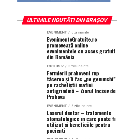
ULTIMILE NOUTĂȚI DIN BRAȘOV
EVENIMENT
o zi inainte
EvenimenteGratuite.ro
promovează online
evenimentele cu acces gratuit
din România
EXCLUSIV
3 zile inainte
Fermierii prahoveni rup
tăcerea și îi fac „pe genunchi”
pe rachetiștii mafiei
antigrindină – Ziarul Incisiv de
Prahova
EVENIMENT
3 zile inainte
Laserul dentar – tratamente
stomatologice in care poate fi
utilizat si beneficiile pentru
pacienti