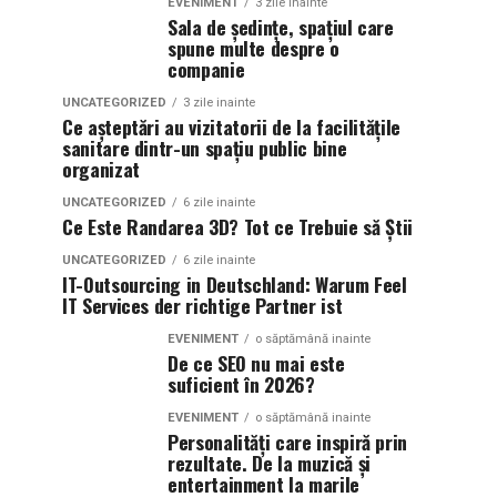
EVENIMENT
3 zile inainte
Sala de ședințe, spațiul care
spune multe despre o
companie
UNCATEGORIZED
3 zile inainte
Ce așteptări au vizitatorii de la facilitățile
sanitare dintr-un spațiu public bine
organizat
UNCATEGORIZED
6 zile inainte
Ce Este Randarea 3D? Tot ce Trebuie să Știi
UNCATEGORIZED
6 zile inainte
IT-Outsourcing in Deutschland: Warum Feel
IT Services der richtige Partner ist
EVENIMENT
o săptămână inainte
De ce SEO nu mai este
suficient în 2026?
EVENIMENT
o săptămână inainte
Personalități care inspiră prin
rezultate. De la muzică și
entertainment la marile