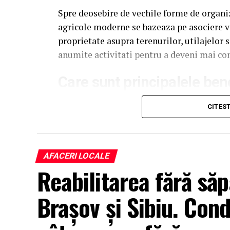
Spre deosebire de vechile forme de organi
agricole moderne se bazeaza pe asociere v
proprietate asupra terenurilor, utilajelor 
anumite activitati pentru a deveni mai co
Care sunt principalele bene
Unul dintre cele mai importante avantaje e
CITES
mai multi fermieri isi valorifica impreuna
incheia contracte avantajoase cu procesato
In acelasi timp, membrii unei cooperative 
AFACERI LOCALE
Reabilitarea fără săp
seminte, ingrasaminte, produse pentru pro
agricole. De asemenea, investitiile in utila
Brașov și Sibiu. Cond
unitati de procesare pot deveni mai accesi
Cine poate deveni membru?