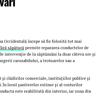
vări
le agricole pot fi constituite de persoane fizice,
ndividuale, intreprinderi familiale si persoane
niul agricol sau in sectoare conexe. Pentru
e necesar un numar minim de cinci membri
a Occidentală începe să fie folosită tot mai
mbru beneficiaza de drepturi si obligatii stabilite
fără săpătură
permite repararea conductelor de
ortante sunt adoptate in mod democratic,
de intervenție de la săptămâni la doar câteva ore și
rgerii carosabilului, a trotuarelor sau a
a?
 și clădirilor comerciale, instituțiilor publice și
asura o gama larga de activitati, in functie de
 În locul șantierelor extinse și al costurilor
 numara colectarea si comercializarea produselor
onducta este reabilitată din interior, iar zona din
a, transportul, achizitia de inputuri sau
tanta.