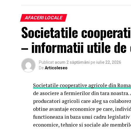
AFACERI LOCALE
Societatile cooperat
– informatii utile de 
Publicat
acum 2 săptămâni
pe
iulie 22, 2026
De
Articoleseo
Societatile cooperative agricole din Roma
de asociere a fermierilor din tara noastra.
producatori agricoli care aleg sa colaborez
obtine avantaje economice pe care, individ
functioneaza in baza unui cadru legislativ
economice, tehnice si sociale ale membrilo