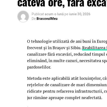
câteva ore, fără exca
Conform legislatiei in vigoare, cooperative
persoane fizice autorizate, intreprinderi i
Publicat
acum o lună
pe
iunie 30, 2026
De
BrasovulMeu
juridice care desfasoara activitati in dome
infiintarea unei cooperative agricole est
fondatori.
O tehnologie utilizată de ani buni în Europ
Participarea este voluntara, iar fiecare me
frecvent și în Brașov și Sibiu.
Reabilitarea 
prin statutul cooperativei. Deciziile imp
canalizare fără excavări, reducând timpul 
respectand principiile cooperatiste.
eliminând, în multe cazuri, necesitatea spa
pardoselilor.
Ce activitati poate desfasura o cooperativ
Metoda este aplicabilă atât locuințelor, cât
O societate cooperativa agricola poate desf
rețelelor de canalizare de mari dimensiuni.
nevoile membrilor sai. Printre acestea se
ridicate pentru refacerea infrastructurii, c
agricole, depozitarea, procesarea, ambalare
jur rămâne aproape complet neafectată.
furnizarea de servicii tehnice si de consul