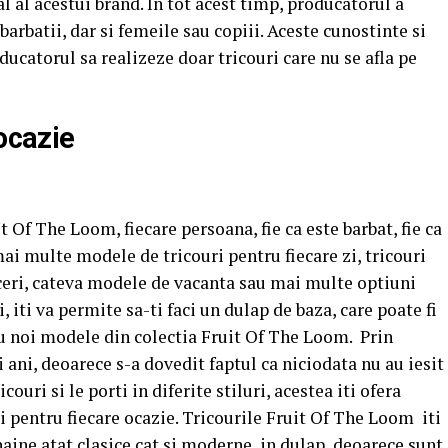
 al acestui brand. In tot acest timp, producatorul a
barbatii, dar si femeile sau copiii. Aceste cunostinte si
ducatorul sa realizeze doar tricouri care nu se afla pe
 ocazie
it Of The Loom, fiecare persoana, fie ca este barbat, fie ca
mai multe modele de tricouri pentru fiecare zi, tricouri
ceri, cateva modele de vacanta sau mai multe optiuni
i, iti va permite sa-ti faci un dulap de baza, care poate fi
 noi modele din colectia Fruit Of The Loom. Prin
i ani, deoarece s-a dovedit faptul ca niciodata nu au iesit
ri si le porti in diferite stiluri, acestea iti ofera
si pentru fiecare ocazie. Tricourile Fruit Of The Loom iti
haine atat clasice cat si moderne in dulap, deoarece sunt