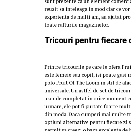
sunt prezente ca un element comercial
reusit sa inteleaga in mod clar ce vor 
experienta de multi ani, au ajutat pro
toate rafturile magazinelor.
Tricouri pentru fiecare
Printre tricourile pe care le ofera Fru
este femeie sau copil, isi poate gasi 
polo Fruit Of The Loom in stil de afa
universale. Un astfel de set de tricour
usor de completat in orice moment cu
urmare, ele pot fi purtate foarte mult
din moda. Daca cumperi mai multe tricou
optiuni alternative pentru fiecare zi 
permit sa creezi o baza excelenta de 