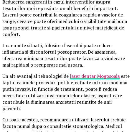
Reducerea sangerarii in cazul interventiilor asupra
tesuturilor moi reprezinta un alt beneficiu important.
Laserul poate contribui la coagularea rapida a vaselor de
sange, ceea ce poate oferi medicului o vizibilitate mai buna
asupra zonei tratate si pacientului un nivel mai ridicat de
confort.
In anumite situatii, folosirea laserului poate reduce
inflamatia si disconfortul postoperator. De asemenea,
afectarea minima a tesuturilor poate favoriza o vindecare
mai rapida si o recuperare mai usoara.
Un alt avantaj al tehnologiei de
laser dentar Mogosoaia
este
faptul ca unele proceduri pot fi efectuate intr-un mod mai
putin invaziv. In functie de tratament, poate fi redusa
necesitatea utilizarii instrumentelor clasice, aspect care
contribuie la diminuarea anxietatii resimtite de unii
pacienti.
Cu toate acestea, recomandarea utilizarii laserului trebuie
facuta numai dupa o consultatie stomatologica. Medicul