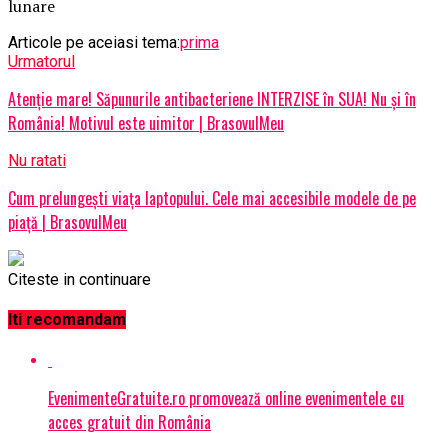
lunare
Articole pe aceiasi tema:
prima
Urmatorul
Atenție mare! Săpunurile antibacteriene INTERZISE în SUA! Nu și în
România! Motivul este uimitor | BrasovulMeu
Nu ratati
Cum prelungeşti viaţa laptopului. Cele mai accesibile modele de pe
piaţă | BrasovulMeu
Citeste in continuare
Iti recomandam
EvenimenteGratuite.ro promovează online evenimentele cu
acces gratuit din România