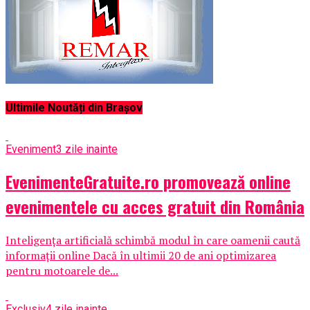
Ultimile Noutăți din Brașov
Eveniment
3 zile inainte
EvenimenteGratuite.ro promovează online
evenimentele cu acces gratuit din România
Inteligența artificială schimbă modul în care oamenii caută
informații online Dacă în ultimii 20 de ani optimizarea
pentru motoarele de...
Exclusiv
4 zile inainte