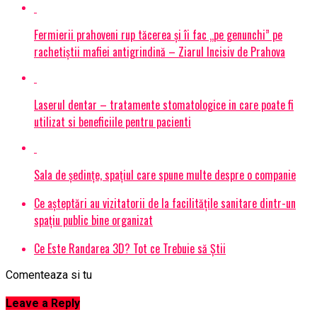
Fermierii prahoveni rup tăcerea și îi fac „pe genunchi” pe
rachetiștii mafiei antigrindină – Ziarul Incisiv de Prahova
Laserul dentar – tratamente stomatologice in care poate fi
utilizat si beneficiile pentru pacienti
Sala de ședințe, spațiul care spune multe despre o companie
Ce așteptări au vizitatorii de la facilitățile sanitare dintr-un
spațiu public bine organizat
Ce Este Randarea 3D? Tot ce Trebuie să Știi
Comenteaza si tu
Leave a Reply