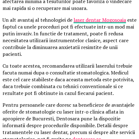
afectarea minima a tesuturilor poate favoriza o vindecare
mai rapida si o recuperare mai usoara.
Un alt avantaj al tehnologiei de
laser dentar Mogosoaia
este
faptul ca unele proceduri pot fi efectuate intr-un mod mai
putin invaziv. In functie de tratament, poate fi redusa
necesitatea utilizarii instrumentelor clasice, aspect care
contribuie la diminuarea anxietatii resimtite de unii
pacienti.
Cu toate acestea, recomandarea utilizarii laserului trebuie
facuta numai dupa o consultatie stomatologica. Medicul
este cel care stabileste daca aceasta metoda este potrivita,
daca trebuie combinata cu tehnici conventionale si ce
rezultate pot fi obtinute in cazul fiecarui pacient.
Pentru persoanele care doresc sa beneficieze de avantajele
oferite de stomatologie cu laser intr-o clinica aflata in
apropiere de Bucuresti, Dentosara pune la dispozitie
informatii despre procedurile disponibile. Detalii despre
tratamentele cu laser dentar, precum si despre alte servicii