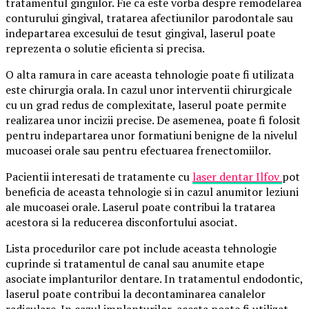
tratamentul gingiilor. Fie ca este vorba despre remodelarea
conturului gingival, tratarea afectiunilor parodontale sau
indepartarea excesului de tesut gingival, laserul poate
reprezenta o solutie eficienta si precisa.
O alta ramura in care aceasta tehnologie poate fi utilizata
este chirurgia orala. In cazul unor interventii chirurgicale
cu un grad redus de complexitate, laserul poate permite
realizarea unor incizii precise. De asemenea, poate fi folosit
pentru indepartarea unor formatiuni benigne de la nivelul
mucoasei orale sau pentru efectuarea frenectomiilor.
Pacientii interesati de tratamente cu
laser dentar Ilfov
pot
beneficia de aceasta tehnologie si in cazul anumitor leziuni
ale mucoasei orale. Laserul poate contribui la tratarea
acestora si la reducerea disconfortului asociat.
Lista procedurilor care pot include aceasta tehnologie
cuprinde si tratamentul de canal sau anumite etape
asociate implanturilor dentare. In tratamentul endodontic,
laserul poate contribui la decontaminarea canalelor
radiculare. In cazul implanturilor, acesta poate fi utilizat