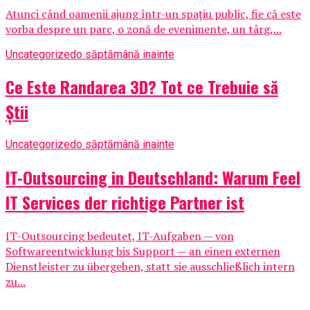
Atunci când oamenii ajung într-un spațiu public, fie că este
vorba despre un parc, o zonă de evenimente, un târg,...
Uncategorized
o săptămână inainte
Ce Este Randarea 3D? Tot ce Trebuie să
Știi
Uncategorized
o săptămână inainte
IT-Outsourcing in Deutschland: Warum Feel
IT Services der richtige Partner ist
IT-Outsourcing bedeutet, IT-Aufgaben — von
Softwareentwicklung bis Support — an einen externen
Dienstleister zu übergeben, statt sie ausschließlich intern
zu...