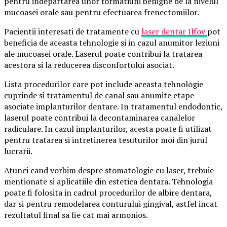
pentru indepartarea unor formatiuni benigne de la nivelul
mucoasei orale sau pentru efectuarea frenectomiilor.
Pacientii interesati de tratamente cu
laser dentar Ilfov
pot
beneficia de aceasta tehnologie si in cazul anumitor leziuni
ale mucoasei orale. Laserul poate contribui la tratarea
acestora si la reducerea disconfortului asociat.
Lista procedurilor care pot include aceasta tehnologie
cuprinde si tratamentul de canal sau anumite etape
asociate implanturilor dentare. In tratamentul endodontic,
laserul poate contribui la decontaminarea canalelor
radiculare. In cazul implanturilor, acesta poate fi utilizat
pentru tratarea si intretinerea tesuturilor moi din jurul
lucrarii.
Atunci cand vorbim despre stomatologie cu laser, trebuie
mentionate si aplicatiile din estetica dentara. Tehnologia
poate fi folosita in cadrul procedurilor de albire dentara,
dar si pentru remodelarea conturului gingival, astfel incat
rezultatul final sa fie cat mai armonios.