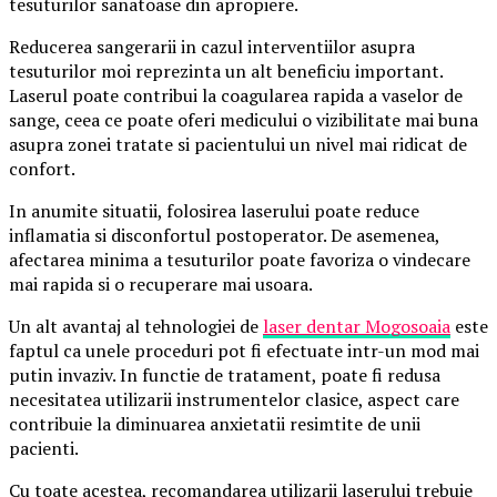
tesuturilor sanatoase din apropiere.
Reducerea sangerarii in cazul interventiilor asupra
tesuturilor moi reprezinta un alt beneficiu important.
Laserul poate contribui la coagularea rapida a vaselor de
sange, ceea ce poate oferi medicului o vizibilitate mai buna
asupra zonei tratate si pacientului un nivel mai ridicat de
confort.
In anumite situatii, folosirea laserului poate reduce
inflamatia si disconfortul postoperator. De asemenea,
afectarea minima a tesuturilor poate favoriza o vindecare
mai rapida si o recuperare mai usoara.
Un alt avantaj al tehnologiei de
laser dentar Mogosoaia
este
faptul ca unele proceduri pot fi efectuate intr-un mod mai
putin invaziv. In functie de tratament, poate fi redusa
necesitatea utilizarii instrumentelor clasice, aspect care
contribuie la diminuarea anxietatii resimtite de unii
pacienti.
Cu toate acestea, recomandarea utilizarii laserului trebuie