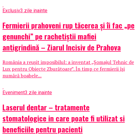
Exclusiv
3 zile inainte
Fermierii prahoveni rup tăcerea și îi fac „pe
genunchi” pe rachetiștii mafiei
antigrindină – Ziarul Incisiv de Prahova
România a reușit imposibilul: a inventat „Șomajul Tehnic de
Lux pentru Obiecte Zburătoare”. În timp ce fermierii își
numără boabele...
Eveniment
3 zile inainte
Laserul dentar – tratamente
stomatologice in care poate fi utilizat si
beneficiile pentru pacienti