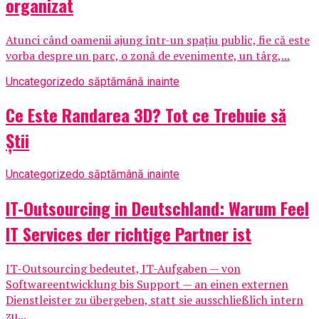
organizat
Atunci când oamenii ajung într-un spațiu public, fie că este
vorba despre un parc, o zonă de evenimente, un târg,...
Uncategorized
o săptămână inainte
Ce Este Randarea 3D? Tot ce Trebuie să
Știi
Uncategorized
o săptămână inainte
IT-Outsourcing in Deutschland: Warum Feel
IT Services der richtige Partner ist
IT-Outsourcing bedeutet, IT-Aufgaben — von
Softwareentwicklung bis Support — an einen externen
Dienstleister zu übergeben, statt sie ausschließlich intern
zu...