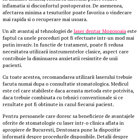
inflamatia si disconfortul postoperator. De asemenea,
afectarea minima a tesuturilor poate favoriza o vindecare
mai rapida si o recuperare mai usoara.
Un alt avantaj al tehnologiei de
laser dentar Mogosoaia
este
faptul ca unele proceduri pot fi efectuate intr-un mod mai
putin invaziv. In functie de tratament, poate fi redusa
necesitatea utilizarii instrumentelor clasice, aspect care
contribuie la diminuarea anxietatii resimtite de unii
pacienti.
Cu toate acestea, recomandarea utilizarii laserului trebuie
facuta numai dupa o consultatie stomatologica. Medicul
este cel care stabileste daca aceasta metoda este potrivita,
daca trebuie combinata cu tehnici conventionale si ce
rezultate pot fi obtinute in cazul fiecarui pacient.
Pentru persoanele care doresc sa beneficieze de avantajele
oferite de stomatologie cu laser intr-o clinica aflata in
apropiere de Bucuresti, Dentosara pune la dispozitie
informatii despre procedurile disponibile. Detalii despre