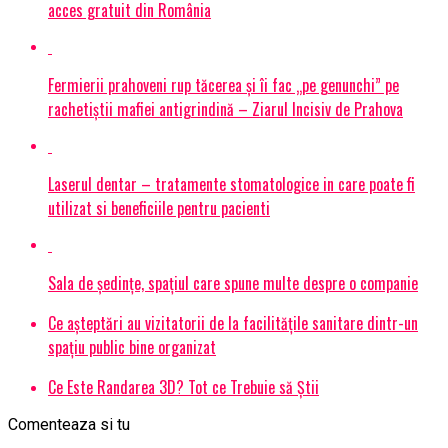
acces gratuit din România
Fermierii prahoveni rup tăcerea și îi fac „pe genunchi” pe
rachetiștii mafiei antigrindină – Ziarul Incisiv de Prahova
Laserul dentar – tratamente stomatologice in care poate fi
utilizat si beneficiile pentru pacienti
Sala de ședințe, spațiul care spune multe despre o companie
Ce așteptări au vizitatorii de la facilitățile sanitare dintr-un
spațiu public bine organizat
Ce Este Randarea 3D? Tot ce Trebuie să Știi
Comenteaza si tu