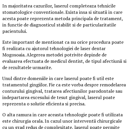
In majoritatea cazurilor, laserul completeaza tehnicile
stomatologice conventionale. Exista insa si situatii in care
acesta poate reprezenta metoda principala de tratament,
in functie de diagnosticul stabilit si de particularitatile
pacientului.
Este important de mentionat ca nu orice procedura poate
fi realizata cu ajutorul tehnologiei de laser dentar
Mogosoaia. Alegerea metodei potrivite depinde de
evaluarea efectuata de medicul dentist, de tipul afectiunii si
de rezultatele urmarite.
Unul dintre domeniile in care laserul poate fi util este
tratamentul gingiilor. Fie ca este vorba despre remodelarea
conturului gingival, tratarea afectiunilor parodontale sau
indepartarea excesului de tesut gingival, laserul poate
reprezenta o solutie eficienta si precisa.
O alta ramura in care aceasta tehnologie poate fi utilizata
este chirurgia orala. In cazul unor interventii chirurgicale
cu un grad redus de complexitate, laserul poate permite