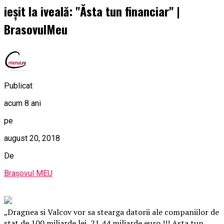
ieşit la iveală: "Ăsta tun financiar" |
BrasovulMeu
Publicat
acum 8 ani
pe
august 20, 2018
De
Brașovul MEU
„Dragnea si Valcov vor sa stearga datorii ale companiilor de
stat de 100 miliarde lei, 21.44 miliarde euro !!! Asta tun