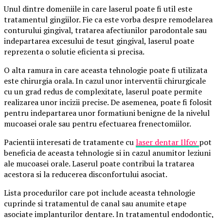
Unul dintre domeniile in care laserul poate fi util este
tratamentul gingiilor. Fie ca este vorba despre remodelarea
conturului gingival, tratarea afectiunilor parodontale sau
indepartarea excesului de tesut gingival, laserul poate
reprezenta o solutie eficienta si precisa.
O alta ramura in care aceasta tehnologie poate fi utilizata
este chirurgia orala. In cazul unor interventii chirurgicale
cu un grad redus de complexitate, laserul poate permite
realizarea unor incizii precise. De asemenea, poate fi folosit
pentru indepartarea unor formatiuni benigne de la nivelul
mucoasei orale sau pentru efectuarea frenectomiilor.
Pacientii interesati de tratamente cu
laser dentar Ilfov
pot
beneficia de aceasta tehnologie si in cazul anumitor leziuni
ale mucoasei orale. Laserul poate contribui la tratarea
acestora si la reducerea disconfortului asociat.
Lista procedurilor care pot include aceasta tehnologie
cuprinde si tratamentul de canal sau anumite etape
asociate implanturilor dentare. In tratamentul endodontic,