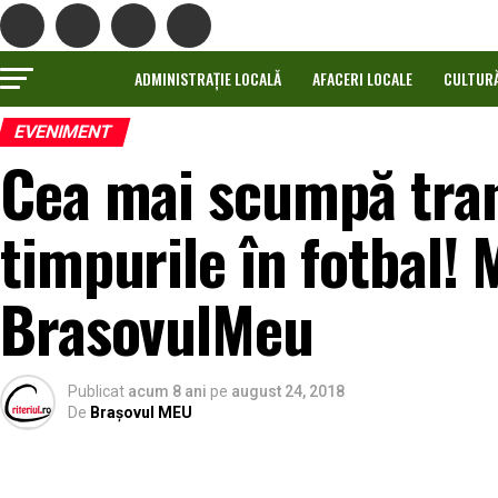
ADMINISTRAȚIE LOCALĂ
AFACERI LOCALE
CULTUR
EVENIMENT
Cea mai scumpă tran
timpurile în fotbal! 
BrasovulMeu
Publicat
acum 8 ani
pe
august 24, 2018
De
Brașovul MEU