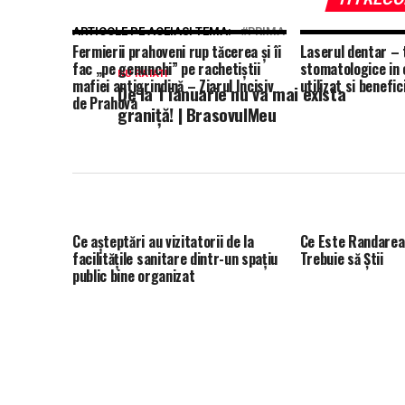
ARTICOLE PE ACEIASI TEMA:
PRIMA
Fermierii prahoveni rup tăcerea și îi
Laserul dentar –
fac „pe genunchi” pe rachetiștii
stomatologice in 
NU RATATI
mafiei antigrindină – Ziarul Incisiv
utilizat si benefic
De la 1 ianuarie nu va mai exista
de Prahova
graniţă! | BrasovulMeu
Ce așteptări au vizitatorii de la
Ce Este Randarea
facilitățile sanitare dintr-un spațiu
Trebuie să Știi
public bine organizat