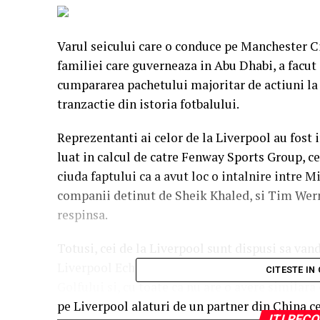
Varul seicului care o conduce pe Manchester 
familiei care guverneaza in Abu Dhabi, a facut 
cumpararea pachetului majoritar de actiuni la 
tranzactie din istoria fotbalului.
Reprezentanti ai celor de la Liverpool au fost i
luat in calcul de catre Fenway Sports Group, c
ciuda faptului ca a avut loc o intalnire intre
companii detinut de Sheik Khaled, si Tim Werne
respinsa.
Totusi, cei de la Liverpool sunt dispusi sa van
Liverpool Echo. Sheik Khaled este unul dintre 
CITESTE IN
Golfului si, cu toate ca nu are o avere similar
pe Liverpool alaturi de un partner din China ce
ITI RE