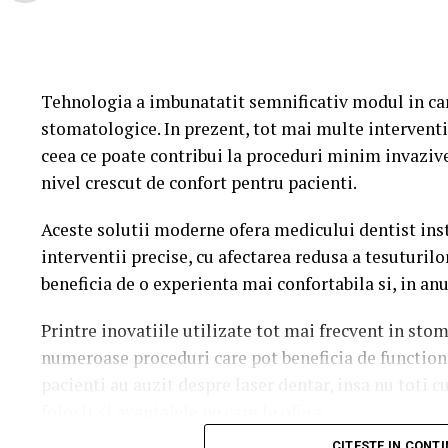
Tehnologia a imbunatatit semnificativ modul in c
stomatologice. In prezent, tot mai multe interventi
ceea ce poate contribui la proceduri minim invazive
nivel crescut de confort pentru pacienti.
Aceste solutii moderne ofera medicului dentist ins
interventii precise, cu afectarea redusa a tesuturilor
beneficia de o experienta mai confortabila si, in an
Printre inovatiile utilizate tot mai frecvent in sto
numeroase proceduri care pot beneficia de functiona
pacienti au auzit despre laser dentar, insa nu toti cu
folosit si avantajele pe care le ofera.
CITESTE IN CONT