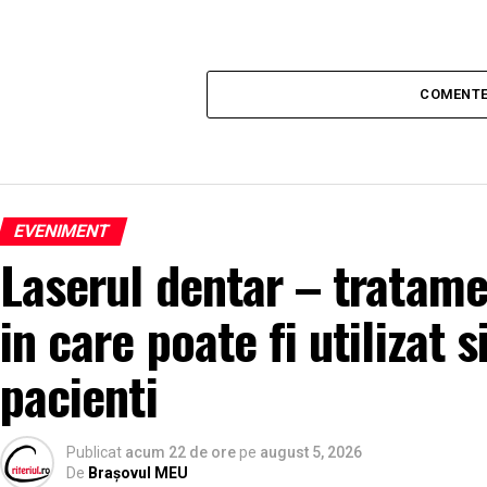
COMENTE
EVENIMENT
Laserul dentar – tratam
in care poate fi utilizat s
pacienti
Publicat
acum 22 de ore
pe
august 5, 2026
De
Brașovul MEU