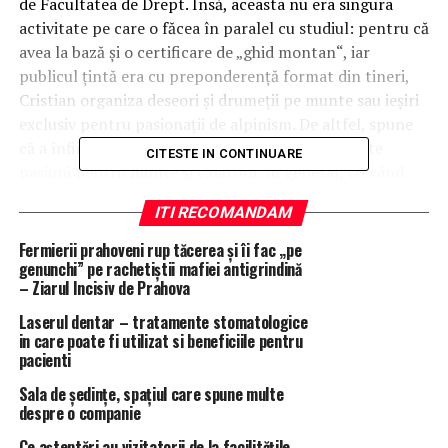
de Facultatea de Drept. Însă, aceasta nu era singura
activitate pe care o făcea în paralel cu studiul: pentru că
avea la bază şi o certificare de „ghid montan“, iar
publicul ţintă era cu preponderenţă format din tineri,
Cristian organiza deseori şi drumeţii pe munte sau ieşiri
exclusiv pentru pasionaţii de alpinism.
De altfel, spune
că a înfiinţat agenţia tocmai pentru că avea aceste
CITESTE IN CONTINUARE
pasiuni pentru munte şi călătorii, în general, trecând
peste toate provocările pieţei de atunci.
ITI RECOMANDAM
„În perioada aceea nu puteam folosi taxiul tot timpul şi,
Fermierii prahoveni rup tăcerea și îi fac „pe
în ciuda faptului că nu mi-au plăcut niciodată spaţiile
genunchi” pe rachetiștii mafiei antigrindină
– Ziarul Incisiv de Prahova
închise, eram nevoit să circul cu metroul. Și, ca să uit că
sunt în metrou, observam încălţămintea celor din faţa
Laserul dentar – tratamente stomatologice
mea şi îmi imaginam ce funcţie au“, îşi aminteşte el.
in care poate fi utilizat si beneficiile pentru
pacienti
Privindu-l pe Cristian de atunci prin ochii lui Cristian de
Sala de ședințe, spațiul care spune multe
acum se desprinde o trăsătură definitorie, care
despre o companie
marchează drumul companiei până în prezent şi anume
Ce așteptări au vizitatorii de la facilitățile