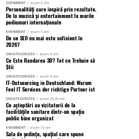
EVENIMENT
acum 6 zile
despre alte servicii stomatologice, pot fi gasite pe
Personalități care inspiră prin rezultate.
dentosara.ro
.
Companiile încearcă să fie incluse în răspunsurile
De la muzică și entertainment la marile
generate automat.
podiumuri internaționale
EVENIMENT
acum 5 zile
Diferența este importantă.
De ce SEO nu mai este suficient în
2026?
SEO urmărește vizibilitatea într-o listă de rezultate.
UNCATEGORIZED
acum 4 zile
Ce Este Randarea 3D? Tot ce Trebuie să
GEO urmărește ca informațiile publicate pe site să fie
Știi
considerate suficient de valoroase încât să fie utilizate
atunci când inteligența artificială răspunde
UNCATEGORIZED
acum 4 zile
IT-Outsourcing in Deutschland: Warum
utilizatorilor.
Feel IT Services der richtige Partner ist
Pentru antreprenori și magazine online, schimbarea nu
UNCATEGORIZED
acum 20 de ore
presupune abandonarea SEO.
Ce așteptări au vizitatorii de la
facilitățile sanitare dintr-un spațiu
public bine organizat
Din contră.
EVENIMENT
acum 13 ore
SEO trebuie completat cu o strategie orientată către:
Sala de ședințe, spațiul care spune