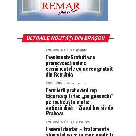
ULTIMILE NOUTĂȚI DIN BRAȘOV
EVENIMENT
o zi inainte
EvenimenteGratuite.ro
promovează online
evenimentele cu acces gratuit
din România
EXCLUSIV
3 zile inainte
Fermierii prahoveni rup
tăcerea și îi fac „pe genunchi”
pe rachetiștii mafiei
antigrindină – Ziarul Incisiv de
Prahova
EVENIMENT
3 zile inainte
Laserul dentar – tratamente
stomatologice in care poate fi