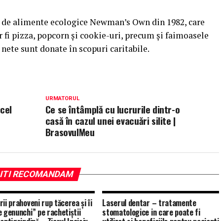
 de alimente ecologice Newman’s Own din 1982, care
 fi pizza, popcorn şi cookie-uri, precum şi faimoasele
 nete sunt donate în scopuri caritabile.
URMATORUL
 cel
Ce se întâmplă cu lucrurile dintr-o
casă în cazul unei evacuări silite |
BrasovulMeu
ITI RECOMANDAM
ii prahoveni rup tăcerea și îi
Laserul dentar – tratamente
e genunchi” pe rachetiștii
stomatologice in care poate fi