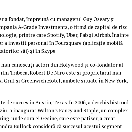
her a fondat, împreună cu managerul Guy Oseary şi
mpania A-Grade Investments, o firmă de capital de risc
ologie, printre care Spotify, Uber, Fab şi Airbnb. Înainte
er a investit personal în Foursquare (aplicaţie mobilă
atorilor săi) şi în Skype.
ei mai cunoscuţi actori din Holywood şi co-fondator al
Film Tribeca, Robert De Niro este şi proprietarul mai
ca Grill şi Greenwich Hotel, ambele situate în New York,
e de succes în Austin, Texas. În 2006, a deschis bistroul
ârziu, a inaugurat Walton’s Fancy and Staple, un complex
ering, unde sora ei Gesine, care este patiser, a creat
andra Bullock consideră că succesul acestui segment