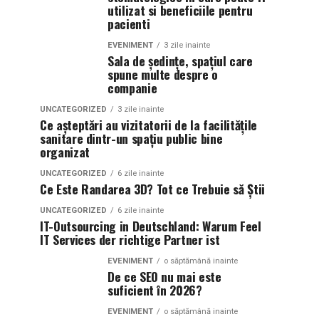
utilizat si beneficiile pentru
pacienti
EVENIMENT
3 zile inainte
Sala de ședințe, spațiul care
spune multe despre o
companie
UNCATEGORIZED
3 zile inainte
Ce așteptări au vizitatorii de la facilitățile
sanitare dintr-un spațiu public bine
organizat
UNCATEGORIZED
6 zile inainte
Ce Este Randarea 3D? Tot ce Trebuie să Știi
UNCATEGORIZED
6 zile inainte
IT-Outsourcing in Deutschland: Warum Feel
IT Services der richtige Partner ist
EVENIMENT
o săptămână inainte
De ce SEO nu mai este
suficient în 2026?
EVENIMENT
o săptămână inainte