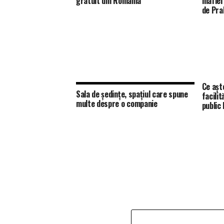
gratuit din România
mafiei 
de Pra
Ce aște
Sala de ședințe, spațiul care spune
facilit
multe despre o companie
public