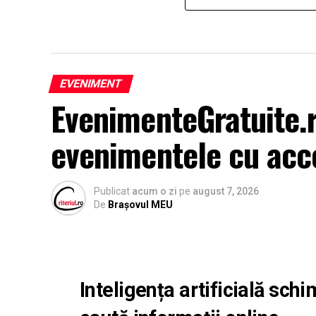
EVENIMENT
EvenimenteGratuite.
evenimentele cu acc
Publicat
acum o zi
pe
august 7, 2026
De
Brașovul MEU
Inteligența artificială sc