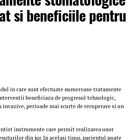
inteligența artificială le consideră suficient de
zat si beneficiile pentru
rite utilizatorilor.
cidea ce companie să contacteze.
dul in care sunt efectuate numeroase tratamente
nterventii beneficiaza de progresul tehnologic,
 invazive, perioade mai scurte de recuperare si un
ntist instrumente care permit realizarea unor
esuturilor din jur. In acelasi timp, pacientul poate