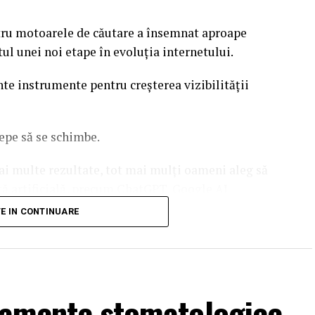
tru motoarele de căutare a însemnat aproape
l unei noi etape în evoluția internetului.
e instrumente pentru creșterea vizibilității
epe să se schimbe.
ai multe rezultate, tot mai mulți oameni aleg să
ță artificială, precum ChatGPT, Google AI
TE IN CONTINUARE
are companiile trebuie să își construiască
e căutării.
atamente stomatologice