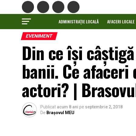
ADMINISTRAȚIE LOCALĂ
AFACERI LOCALE
EVENIMENT
Din ce își câștig
banii. Ce afaceri 
actori? | Brasov
Publicat
acum 8 ani
pe
septembrie 2, 2018
De
Brașovul MEU