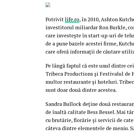
Potrivit
life.ro
, în 2010, Ashton Kutc
investitorul miliardar Ron Burkle, co
care investeşte în start-up-uri de tehn
de a pune bazele acestei firme, Kutch
care oferă informaţii de căutare utiliz
Pe lângă faptul că este unul dintre c
Tribeca Productions şi Festivalul de 
multor restaurante şi hoteluri. Tribe
sunt doar două dintre acestea.
Sandra Bullock deţine două restaurant
de înaltă calitate Bess Bessel. Mai t
cu brutărie, florărie şi servicii de cat
câteva dintre elementele de meniu. S