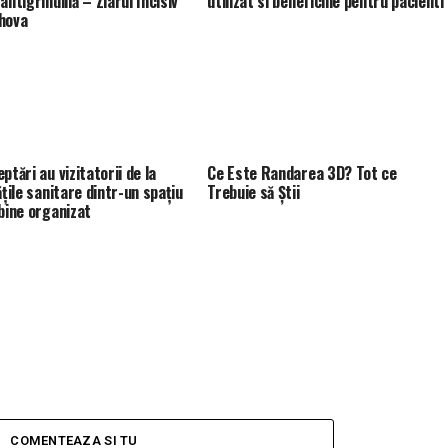
antigrindină – Ziarul Incisiv
utilizat si beneficiile pentru pacienti
hova
ptări au vizitatorii de la
Ce Este Randarea 3D? Tot ce
ățile sanitare dintr-un spațiu
Trebuie să Știi
 bine organizat
COMENTEAZA SI TU