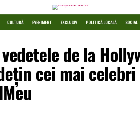
CULTURĂ
EVENIMENT
EXCLUSIV
POLITICĂ LOCALĂ
SOCIAL
ă vedetele de la Holl
dețin cei mai celebri
ulMeu