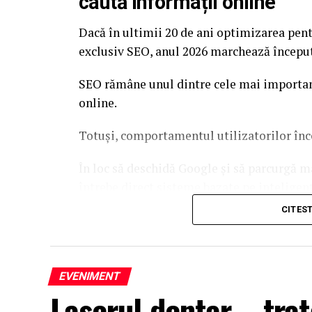
caută informații online
Dacă în ultimii 20 de ani optimizarea pen
exclusiv SEO, anul 2026 marchează începutu
SEO rămâne unul dintre cele mai important
online.
Totuși, comportamentul utilizatorilor înc
În loc să deschidă Google și să parcurgă m
întrebe direct sisteme bazate pe inteligen
Overview, Gemini sau Perplexity.
CITES
Această schimbare influențează modul în c
prezența online.
EVENIMENT
Nu mai este suficient să apari în rezultatel
Laserul dentar – tr