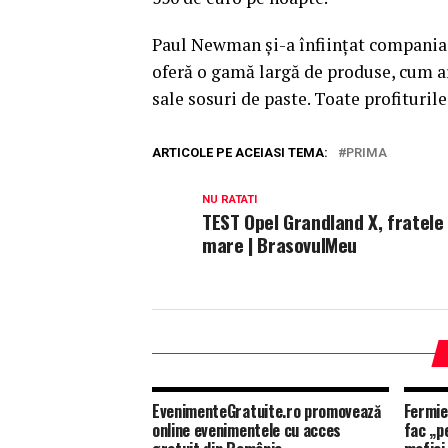
Paul Newman şi-a înfiinţat compania
oferă o gamă largă de produse, cum ar
sale sosuri de paste. Toate profiturile
ARTICOLE PE ACEIASI TEMA:
PRIMA
NU RATATI
TEST Opel Grandland X, fratele
mare | BrasovulMeu
EvenimenteGratuite.ro promovează
Fermier
online evenimentele cu acces
fac „p