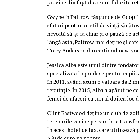
provine din faptul că sunt folosite reţ
Gwyneth Paltrow răspunde de Goop înc
sfaturi pentru un stil de viaţă sănătos
nevoită să-şi ia chiar şi o pauză de a
lângă asta, Paltrow mai deţine şi caf
Tracy Anderson din cartierul new-yor
Jessica Alba este unul dintre fondat
specializată în produse pentru copii. 
în 2011, având acum o valoare de 2 mi
reputaţie. În 2015, Alba a apărut pe c
femei de afaceri cu „un al doilea loc
Clint Eastwood deţine un club de golf
terenurile vecine pe care le-a transf
În acest hotel de lux, care utilizează 
350 de euro pe noapte.