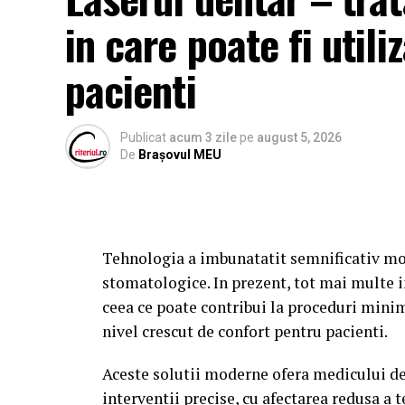
Trebuie să fii și una dintre sursele pe care 
in care poate fi utili
relevante pentru a formula răspunsurile ofe
pacienti
Până de curând, procesul era simplu.
Un utilizator căuta:
Publicat
acum 3 zile
pe
august 5, 2026
De
Brașovul MEU
agenție SEO
Google afișa o listă de rezultate.
Persoana analiza mai multe site-uri și de
Tehnologia a imbunatatit semnificativ mo
stomatologice. In prezent, tot mai multe i
Astăzi, aceeași persoană poate întreba:
ceea ce poate contribui la proceduri minim
nivel crescut de confort pentru pacienti.
Cum aleg o agenție SEO?
Aceste solutii moderne ofera medicului de
sau
interventii precise, cu afectarea redusa a t