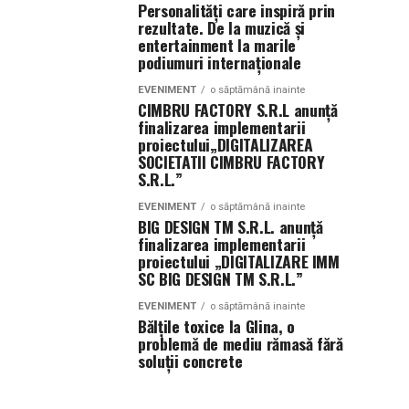
Personalități care inspiră prin
rezultate. De la muzică și
entertainment la marile
podiumuri internaționale
EVENIMENT
o săptămână inainte
CIMBRU FACTORY S.R.L anunţă
finalizarea implementarii
proiectului„DIGITALIZAREA
SOCIETATII CIMBRU FACTORY
S.R.L.”
EVENIMENT
o săptămână inainte
BIG DESIGN TM S.R.L. anunţă
finalizarea implementarii
proiectului „DIGITALIZARE IMM
SC BIG DESIGN TM S.R.L.”
EVENIMENT
o săptămână inainte
Bălțile toxice la Glina, o
problemă de mediu rămasă fără
soluții concrete