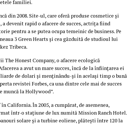
etele familiei.
ă din 2008. Site-ul, care oferă produse cosmetice şi
, a devenit rapid o afacere de succes, actriţa fiind
ctorie pentru a se putea ocupa temeinic de business. Pe
eneaua 3 Green Hearts şi cea găzduită de studioul lui
kez Tribeca.
orii The Honest Company, o afacere ecologică
Afacerea a avut un mare succes, încă de la înfiinţarea ei
liarde de dolari şi menţinându-şi în acelaşi timp o bună
operta revistei Forbes, ca una dintre cele mai de succes
 de muncă la Hollywood”.
 în California. În 2005, a cumpărat, de asemenea,
ormat într-o staţiune de lux numită Mission Ranch Hotel.
panouri solare şi a turbine eoliene, plăteşti între 120 la