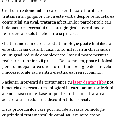
de rezultatele urmarite.
Unul dintre domeniile in care laserul poate fi util este
tratamentul gingiilor. Fie ca este vorba despre remodelarea
conturului gingival, tratarea afectiunilor parodontale sau
indepartarea excesului de tesut gingival, laserul poate
reprezenta o solutie eficienta si precisa.
O alta ramura in care aceasta tehnologie poate fi utilizata
este chirurgia orala. In cazul unor interventii chirurgicale
cu un grad redus de complexitate, laserul poate permite
realizarea unor incizii precise. De asemenea, poate fi folosit
pentru indepartarea unor formatiuni benigne de la nivelul
mucoasei orale sau pentru efectuarea frenectomiilor.
Pacientii interesati de tratamente cu
laser dentar Ilfov
pot
beneficia de aceasta tehnologie si in cazul anumitor leziuni
ale mucoasei orale. Laserul poate contribui la tratarea
acestora si la reducerea disconfortului asociat.
Lista procedurilor care pot include aceasta tehnologie
cuprinde si tratamentul de canal sau anumite etape