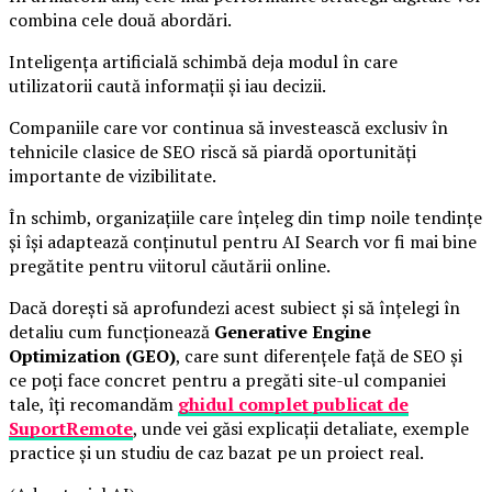
combina cele două abordări.
Inteligența artificială schimbă deja modul în care
utilizatorii caută informații și iau decizii.
Companiile care vor continua să investească exclusiv în
tehnicile clasice de SEO riscă să piardă oportunități
importante de vizibilitate.
În schimb, organizațiile care înțeleg din timp noile tendințe
și își adaptează conținutul pentru AI Search vor fi mai bine
pregătite pentru viitorul căutării online.
Dacă dorești să aprofundezi acest subiect și să înțelegi în
detaliu cum funcționează
Generative Engine
Optimization (GEO)
, care sunt diferențele față de SEO și
ce poți face concret pentru a pregăti site-ul companiei
tale, îți recomandăm
ghidul complet publicat de
SuportRemote
, unde vei găsi explicații detaliate, exemple
practice și un studiu de caz bazat pe un proiect real.