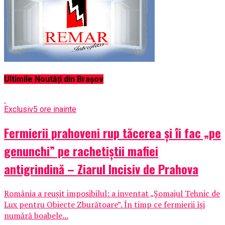
Ultimile Noutăți din Brașov
Exclusiv
5 ore inainte
Fermierii prahoveni rup tăcerea și îi fac „pe
genunchi” pe rachetiștii mafiei
antigrindină – Ziarul Incisiv de Prahova
România a reușit imposibilul: a inventat „Șomajul Tehnic de
Lux pentru Obiecte Zburătoare”. În timp ce fermierii își
numără boabele...