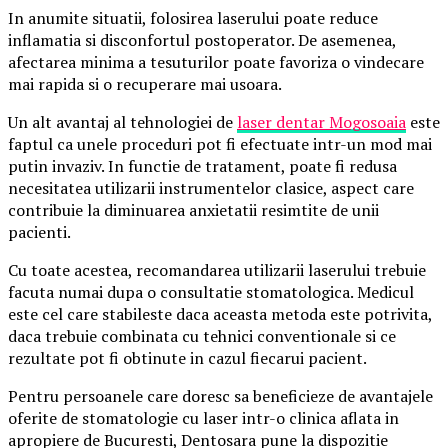
In anumite situatii, folosirea laserului poate reduce
inflamatia si disconfortul postoperator. De asemenea,
afectarea minima a tesuturilor poate favoriza o vindecare
mai rapida si o recuperare mai usoara.
Un alt avantaj al tehnologiei de
laser dentar Mogosoaia
este
faptul ca unele proceduri pot fi efectuate intr-un mod mai
putin invaziv. In functie de tratament, poate fi redusa
necesitatea utilizarii instrumentelor clasice, aspect care
contribuie la diminuarea anxietatii resimtite de unii
pacienti.
Cu toate acestea, recomandarea utilizarii laserului trebuie
facuta numai dupa o consultatie stomatologica. Medicul
este cel care stabileste daca aceasta metoda este potrivita,
daca trebuie combinata cu tehnici conventionale si ce
rezultate pot fi obtinute in cazul fiecarui pacient.
Pentru persoanele care doresc sa beneficieze de avantajele
oferite de stomatologie cu laser intr-o clinica aflata in
apropiere de Bucuresti, Dentosara pune la dispozitie