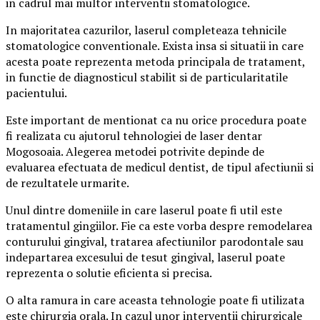
in cadrul mai multor interventii stomatologice.
In majoritatea cazurilor, laserul completeaza tehnicile
stomatologice conventionale. Exista insa si situatii in care
acesta poate reprezenta metoda principala de tratament,
in functie de diagnosticul stabilit si de particularitatile
pacientului.
Este important de mentionat ca nu orice procedura poate
fi realizata cu ajutorul tehnologiei de laser dentar
Mogosoaia. Alegerea metodei potrivite depinde de
evaluarea efectuata de medicul dentist, de tipul afectiunii si
de rezultatele urmarite.
Unul dintre domeniile in care laserul poate fi util este
tratamentul gingiilor. Fie ca este vorba despre remodelarea
conturului gingival, tratarea afectiunilor parodontale sau
indepartarea excesului de tesut gingival, laserul poate
reprezenta o solutie eficienta si precisa.
O alta ramura in care aceasta tehnologie poate fi utilizata
este chirurgia orala. In cazul unor interventii chirurgicale