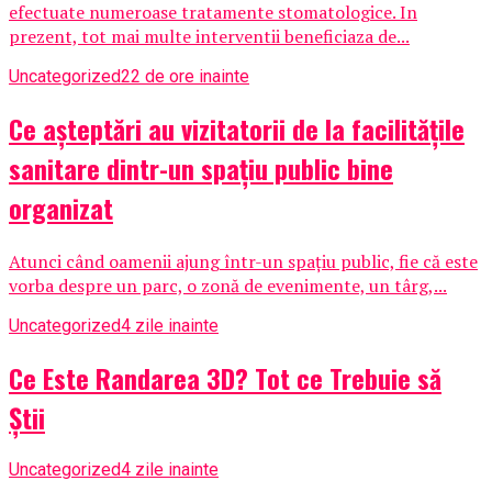
efectuate numeroase tratamente stomatologice. In
prezent, tot mai multe interventii beneficiaza de...
Uncategorized
22 de ore inainte
Ce așteptări au vizitatorii de la facilitățile
sanitare dintr-un spațiu public bine
organizat
Atunci când oamenii ajung într-un spațiu public, fie că este
vorba despre un parc, o zonă de evenimente, un târg,...
Uncategorized
4 zile inainte
Ce Este Randarea 3D? Tot ce Trebuie să
Știi
Uncategorized
4 zile inainte