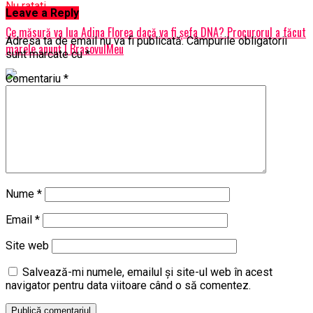
Nu ratati
Leave a Reply
Ce măsură va lua Adina Florea dacă va fi șefa DNA? Procurorul a făcut
Adresa ta de email nu va fi publicată.
Câmpurile obligatorii
marele anunț | BrasovulMeu
sunt marcate cu
*
Comentariu
*
Nume
*
Email
*
Site web
Salvează-mi numele, emailul și site-ul web în acest
navigator pentru data viitoare când o să comentez.