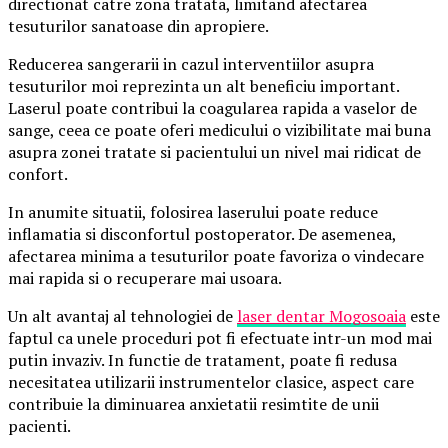
directionat catre zona tratata, limitand afectarea
tesuturilor sanatoase din apropiere.
Reducerea sangerarii in cazul interventiilor asupra
tesuturilor moi reprezinta un alt beneficiu important.
Laserul poate contribui la coagularea rapida a vaselor de
sange, ceea ce poate oferi medicului o vizibilitate mai buna
asupra zonei tratate si pacientului un nivel mai ridicat de
confort.
In anumite situatii, folosirea laserului poate reduce
inflamatia si disconfortul postoperator. De asemenea,
afectarea minima a tesuturilor poate favoriza o vindecare
mai rapida si o recuperare mai usoara.
Un alt avantaj al tehnologiei de
laser dentar Mogosoaia
este
faptul ca unele proceduri pot fi efectuate intr-un mod mai
putin invaziv. In functie de tratament, poate fi redusa
necesitatea utilizarii instrumentelor clasice, aspect care
contribuie la diminuarea anxietatii resimtite de unii
pacienti.