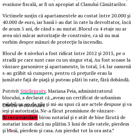
evaziune fiscală, ar fi un apropiat al Clanului Cămătarilor.
V
ictimele susţin că apartamentele au costat între 20.000 şi
40.000 de euro, iar banii i-au dat în rate la dezvoltator, încă
de acum 5 ani, de când s-au mutat. Blocul cu 4 etaje nu ar
avea nici măcar autorizaţie de construire, ca să nu mai
vorbim despre măsuri de protecţie la incendiu.
Blocul de 4 niveluri a fost ridicat între 2012 şi 2013, pe o
stradă pe care sunt case cu un singur etaj. Au fost scoase la
vânzare garsoniere şi apartamente, în total, 54. Iar oamenii
s-au grăbit să cumpere, pentru că preţurile erau la
jumătate faţă de piaţă şi puteau plăti în rate, fără dobândă.
Potrivit
Stirileprotv
, Mariana Peia, administratorul
blocului, a declarat că „aveau un certificat de urbanism
valabil un an de zile şi mi-au spus că are actele despuse şi va
Citeste in continuare
ieşi şi autorizaţia. Ne-a făcut promisiune de vânzare-
cumpărare la un birou notarial şi e atât de bine făcută de
Iti recomandam
notariat încât dacă nu plătim 3 luni de zile ratele, pierdem
şi banii, pierdem şi casa. Am pierdut tot la ora asta.”