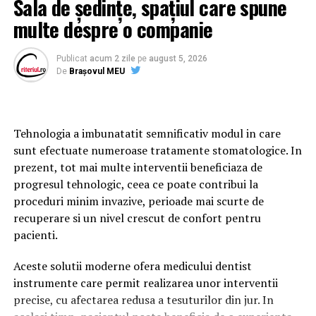
Sala de ședințe, spațiul care spune
in care acesta poate fi folosit si avantajele pe care le
linkuri.
ofera.
multe despre o companie
Este un răspuns generat de inteligența artificială.
Ce este laserul dentar si cand se foloseste in
Publicat
acum 2 zile
pe
august 5, 2026
stomatologie?
De
Brașovul MEU
Acest lucru înseamnă că lupta pentru vizibilitate începe
să se mute dincolo de clasamentele clasice din Google.
Laserul dentar este un echipament care utilizeaza
fascicule concentrate de lumina pentru tratarea precisa
O greșeală frecventă este concluzia că SEO nu mai
Tehnologia a imbunatatit semnificativ modul in care
a anumitor tesuturi din cavitatea orala. In functie de
contează.
sunt efectuate numeroase tratamente stomatologice. In
tipul procedurii si de caracteristicile aparatului,
prezent, tot mai multe interventii beneficiaza de
tehnologia poate fi utilizata in cadrul mai multor
Realitatea este exact opusă.
progresul tehnologic, ceea ce poate contribui la
interventii stomatologice.
proceduri minim invazive, perioade mai scurte de
SEO continuă să fie fundamentul oricărei strategii
In majoritatea cazurilor, laserul completeaza tehnicile
recuperare si un nivel crescut de confort pentru
digitale.
stomatologice conventionale. Exista insa si situatii in
pacienti.
Fără o bază solidă:
care acesta poate reprezenta metoda principala de
Aceste solutii moderne ofera medicului dentist
tratament, in functie de diagnosticul stabilit si de
instrumente care permit realizarea unor interventii
particularitatile pacientului.
site-ul nu poate fi indexat corect;
precise, cu afectarea redusa a tesuturilor din jur. In
conținutul nu poate fi descoperit eficient;
Este important de mentionat ca nu orice procedura