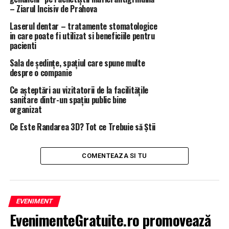
Greciei şi Estoniei au participat deja la dezbateri privind
– Ziarul Incisiv de Prahova
viitorul Europei cu deputaţii, în cadrul sesiunilor
Laserul dentar – tratamente stomatologice
plenare.
in care poate fi utilizat si beneficiile pentru
pacienti
În următoarele luni vor mai avea loc dezbateri cu:
cancelarul Germaniei, Angela Merkel şi prim-ministrul
Sala de ședințe, spațiul care spune multe
despre o companie
din Danemarca, Lars Løkke Rasmussen, în noiembrie;
prim-ministrul Spaniei, Pedro Sanchez, în decembrie;
Ce așteptări au vizitatorii de la facilitățile
prim-ministrul Finlandei, Juha Sipilä, în ianuarie, şi
sanitare dintr-un spațiu public bine
organizat
prim-ministrul Italiei, Giuseppe Conte, în februarie,
anul viitor.
Ce Este Randarea 3D? Tot ce Trebuie să Știi
COMENTEAZA SI TU
ARTICOLE PE ACEIASI TEMA:
PRIMA
URMATORUL
Forumul Constructori 2018. Piața. Proiecte. Prețuri.
EVENIMENT
Perspective | BrasovulMeu
EvenimenteGratuite.ro promovează
NU RATATI