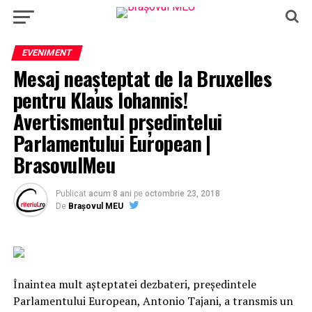
EVENIMENT
Mesaj neașteptat de la Bruxelles
pentru Klaus Iohannis!
Avertismentul prședintelui
Parlamentului European |
BrasovulMeu
Publicat
acum 8 ani
pe
octombrie 23, 2018
De
Brașovul MEU
Înaintea mult aşteptatei dezbateri, preşedintele
Parlamentului European, Antonio Tajani, a transmis un