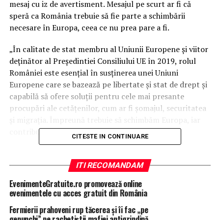
mesaj cu iz de avertisment. Mesajul pe scurt ar fi că
speră ca România trebuie să fie parte a schimbării
necesare în Europa, ceea ce nu prea pare a fi.
„În calitate de stat membru al Uniunii Europene şi viitor
deţinător al Preşedintiei Consiliului UE în 2019, rolul
României este esenţial în susţinerea unei Uniuni
Europene care se bazează pe libertate şi stat de drept şi
capabilă să ofere soluţii pentru cele mai presante
procupări ale cetăţenilor, cum ar fi şomajul, securitatea
şi migraţia.
Împreună trebuie să schimbăm Europa, iar
contribuţia fiecărui stat membru este esenţială.”
CITESTE IN CONTINUARE
Preşedintele Parlamentului European şi preşedintele
României vor face declaraţii de presă comune marţi, la
ITI RECOMANDAM
ora 12:55 (13:55 ora României), în faţa sălii de protocol.
EvenimenteGratuite.ro promovează online
evenimentele cu acces gratuit din România
Şefii de stat sau guvern ai Irlandei, Croaţiei, Portugaliei,
Fermierii prahoveni rup tăcerea și îi fac „pe
Franţei, Belgiei, Luxembourgului, Olandei, Poloniei,
genunchi” pe rachetiștii mafiei antigrindină