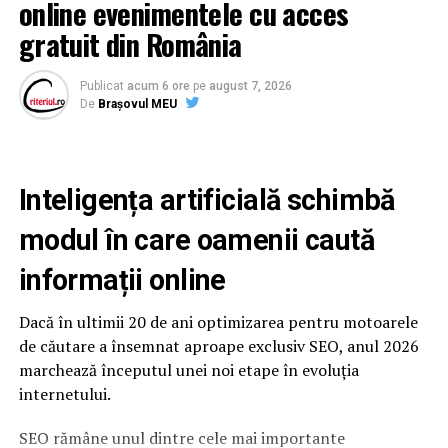
online evenimentele cu acces
Cu cât creşte de fapt salariul minim şi de ce acum!
gratuit din România
Planul ascuns al Guvernului PSD | BrasovulMeu
Publicat
acum 6 ore
pe
august 7, 2026
De
Brașovul MEU
Inteligența artificială schimbă
modul în care oamenii caută
informații online
Dacă în ultimii 20 de ani optimizarea pentru motoarele
de căutare a însemnat aproape exclusiv SEO, anul 2026
marchează începutul unei noi etape în evoluția
internetului.
SEO rămâne unul dintre cele mai importante