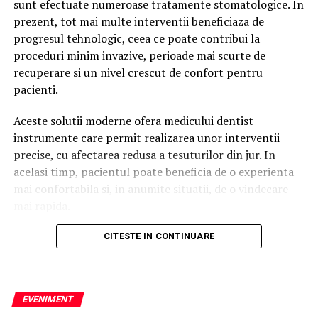
sunt efectuate numeroase tratamente stomatologice. In
prezent, tot mai multe interventii beneficiaza de
Un utilizator căuta:
progresul tehnologic, ceea ce poate contribui la
proceduri minim invazive, perioade mai scurte de
agenție SEO
recuperare si un nivel crescut de confort pentru
pacienti.
Google afișa o listă de rezultate.
Aceste solutii moderne ofera medicului dentist
Persoana analiza mai multe site-uri și decidea ce
instrumente care permit realizarea unor interventii
companie să contacteze.
precise, cu afectarea redusa a tesuturilor din jur. In
Astăzi, aceeași persoană poate întreba:
acelasi timp, pacientul poate beneficia de o experienta
mai confortabila si, in anumite situatii, de o vindecare
Cum aleg o agenție SEO?
mai rapida.
sau
Printre inovatiile utilizate tot mai frecvent in
CITESTE IN CONTINUARE
stomatologie se numara laserul dentar. Exista
Care este cea mai bună strategie de promovare pentru
numeroase proceduri care pot beneficia de
un magazin online?
functionalitatile acestei tehnologii. Multi pacienti au
EVENIMENT
auzit despre laser dentar, insa nu toti cunosc situatiile
În multe situații, primul răspuns nu mai este o listă de