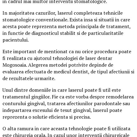
in cadrul mai multor interventii stomatologice.
In majoritatea cazurilor, laserul completeaza tehnicile
stomatologice conventionale. Exista insa si situatii in care
acesta poate reprezenta metoda principala de tratament,
in functie de diagnosticul stabilit si de particularitatile
pacientului.
Este important de mentionat ca nu orice procedura poate
fi realizata cu ajutorul tehnologiei de laser dentar
Mogosoaia. Alegerea metodei potrivite depinde de
evaluarea efectuata de medicul dentist, de tipul afectiunii si
de rezultatele urmarite.
Unul dintre domeniile in care laserul poate fi util este
tratamentul gingiilor. Fie ca este vorba despre remodelarea
conturului gingival, tratarea afectiunilor parodontale sau
indepartarea excesului de tesut gingival, laserul poate
reprezenta o solutie eficienta si precisa.
O alta ramura in care aceasta tehnologie poate fi utilizata
este chirurgia orala. In cazul unor interventii chirurgicale