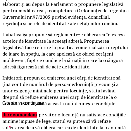
elaborat şi au depus la Parlament o
propunere legislativă
pentru modificarea şi completarea Ordonanţei de urgenţă a
Guvernului nr.97/2005 privind evidenţa, domiciliul,
reşedinţa şi actele de identitate ale cetăţenilor români.
Iniţiativa îşi propune să reglementeze eliberarea în exces a
actelor de identitate la aceeaşi adresă.
Propunerea
legislativă face referire la practica comercializării dreptului
de luare în spaţiu, la care apelează de obicei cetăţeni
moldoveni, fapt ce conduce la situaţii în care la o singură
adresă figurează mii de acte de identitate.
Iniţiatorii propun ca emiterea unei cărţi de identitate să
ţină cont de numărul de persoane/locuinţă precum şi a
unor exigenţe minimale pentru locuinţe, statul având
dreptul să refuze emiterea unei cărţi de identitate la o
anumită adresă, dacă aceasta nu întruneşte condiţiile.
Citeste in continuare
Altfel spus, dacă pe viitor o locuinţă nu satisface condiţiile
Iti recomandam
minime impuse de lege, statul va putea să vă refuze
solicitarea de a vă elibera cartea de identitate la o anumită