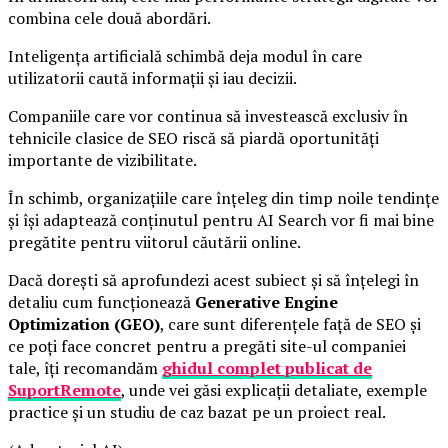
combina cele două abordări.
Inteligența artificială schimbă deja modul în care
utilizatorii caută informații și iau decizii.
Companiile care vor continua să investească exclusiv în
tehnicile clasice de SEO riscă să piardă oportunități
importante de vizibilitate.
În schimb, organizațiile care înțeleg din timp noile tendințe
și își adaptează conținutul pentru AI Search vor fi mai bine
pregătite pentru viitorul căutării online.
Dacă dorești să aprofundezi acest subiect și să înțelegi în
detaliu cum funcționează
Generative Engine
Optimization (GEO)
, care sunt diferențele față de SEO și
ce poți face concret pentru a pregăti site-ul companiei
tale, îți recomandăm
ghidul complet publicat de
SuportRemote
, unde vei găsi explicații detaliate, exemple
practice și un studiu de caz bazat pe un proiect real.