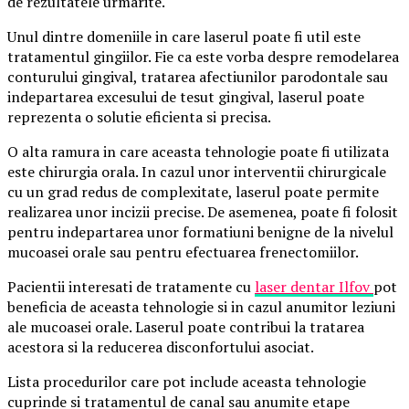
de rezultatele urmarite.
Unul dintre domeniile in care laserul poate fi util este
tratamentul gingiilor. Fie ca este vorba despre remodelarea
conturului gingival, tratarea afectiunilor parodontale sau
indepartarea excesului de tesut gingival, laserul poate
reprezenta o solutie eficienta si precisa.
O alta ramura in care aceasta tehnologie poate fi utilizata
este chirurgia orala. In cazul unor interventii chirurgicale
cu un grad redus de complexitate, laserul poate permite
realizarea unor incizii precise. De asemenea, poate fi folosit
pentru indepartarea unor formatiuni benigne de la nivelul
mucoasei orale sau pentru efectuarea frenectomiilor.
Pacientii interesati de tratamente cu
laser dentar Ilfov
pot
beneficia de aceasta tehnologie si in cazul anumitor leziuni
ale mucoasei orale. Laserul poate contribui la tratarea
acestora si la reducerea disconfortului asociat.
Lista procedurilor care pot include aceasta tehnologie
cuprinde si tratamentul de canal sau anumite etape