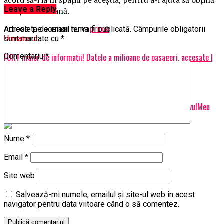
Leave a Reply
cetăţenie română.
Articole pe aceiasi tema:
prima
Adresa ta de email nu va fi publicată.
Câmpurile obligatorii
Urmatorul
sunt marcate cu
*
FURT major de informaţii! Datele a milioane de pasageri, accesate |
Comentariu
*
BrasovulMeu
Nu ratati
Acuzații fără precedent ale premierului Viktor Orban | BrasovulMeu
Nume
*
Email
*
Site web
Salvează-mi numele, emailul și site-ul web în acest
navigator pentru data viitoare când o să comentez.