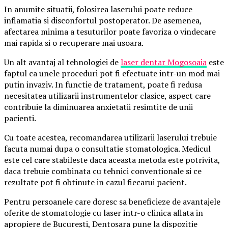
In anumite situatii, folosirea laserului poate reduce
inflamatia si disconfortul postoperator. De asemenea,
afectarea minima a tesuturilor poate favoriza o vindecare
mai rapida si o recuperare mai usoara.
Un alt avantaj al tehnologiei de
laser dentar Mogosoaia
este
faptul ca unele proceduri pot fi efectuate intr-un mod mai
putin invaziv. In functie de tratament, poate fi redusa
necesitatea utilizarii instrumentelor clasice, aspect care
contribuie la diminuarea anxietatii resimtite de unii
pacienti.
Cu toate acestea, recomandarea utilizarii laserului trebuie
facuta numai dupa o consultatie stomatologica. Medicul
este cel care stabileste daca aceasta metoda este potrivita,
daca trebuie combinata cu tehnici conventionale si ce
rezultate pot fi obtinute in cazul fiecarui pacient.
Pentru persoanele care doresc sa beneficieze de avantajele
oferite de stomatologie cu laser intr-o clinica aflata in
apropiere de Bucuresti, Dentosara pune la dispozitie