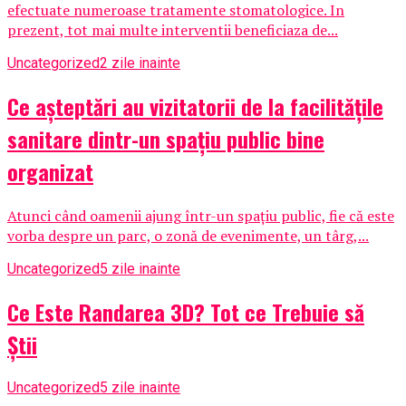
efectuate numeroase tratamente stomatologice. In
prezent, tot mai multe interventii beneficiaza de...
Uncategorized
2 zile inainte
Ce așteptări au vizitatorii de la facilitățile
sanitare dintr-un spațiu public bine
organizat
Atunci când oamenii ajung într-un spațiu public, fie că este
vorba despre un parc, o zonă de evenimente, un târg,...
Uncategorized
5 zile inainte
Ce Este Randarea 3D? Tot ce Trebuie să
Știi
Uncategorized
5 zile inainte