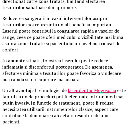
directionat catre zona tratata, limitand afectarea
tesuturilor sanatoase din apropiere.
Reducerea sangerarii in cazul interventiilor asupra
tesuturilor moi reprezinta un alt beneficiu important.
Laserul poate contribui la coagularea rapida a vaselor de
sange, ceea ce poate oferi medicului o vizibilitate mai buna
asupra zonei tratate si pacientului un nivel mai ridicat de
confort.
In anumite situatii, folosirea laserului poate reduce
inflamatia si disconfortul postoperator. De asemenea,
afectarea minima a tesuturilor poate favoriza o vindecare
mai rapida si o recuperare mai usoara.
Un alt avantaj al tehnologiei de
laser dentar Mogosoaia
este
faptul ca unele proceduri pot fi efectuate intr-un mod mai
putin invaziv. In functie de tratament, poate fi redusa
necesitatea utilizarii instrumentelor clasice, aspect care
contribuie la diminuarea anxietatii resimtite de unii
pacienti.