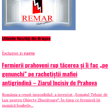
Ultimile Noutăți din Brașov
Exclusiv
o zi inainte
Fermierii prahoveni rup tăcerea și îi fac „pe
genunchi” pe rachetiștii mafiei
antigrindină – Ziarul Incisiv de Prahova
România a reușit imposibilul: a inventat „Șomajul Tehnic de
Lux pentru Obiecte Zburătoare”. În timp ce fermierii își
numără boabele...