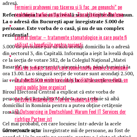
adresă.
Fermierii prahoveni rup tăcerea și îi fac „pe genunchi” pe
rachetiștii mafiei antigrindină – Ziarul Incisiv de Prahova
Referendumul a scos la iveală situaţii ieşite din comun.
La o adresă din Bucureşti apar înregistrate 5.000 de
persoane. Este vorba de o casă, şi nu de un complex
rezidenţial.
Laserul dentar – tratamente stomatologice in care poate fi
utilizat si beneficiile pentru pacienti
5.000 de persoane par să aibă acelaşi domiciliu la o adresă
din sectorul 3, din Capitală. Informaţia a ieşit la iveală după
ce la secţia de votare 382, de la Colegiul Naţional „Matei
Basarab” nu s-a prezentat nimeni la vot, până duminică la
Sala de ședințe, spațiul care spune multe despre o companie
ora 13.00. La o singură secţie de votare sunt arondaţi 2.500,
Ce așteptări au vizitatorii de la facilitățile sanitare dintr-un
iar restul de 2.500 sunt arondaţi la o altă secţie vecină.
spațiu public bine organizat
Biroul Electoral Central a explicat că este vorba de
persoane din Republica Moldova, care trebuie să aibă
Ce Este Randarea 3D? Tot ce Trebuie să Știi
domiciliul în România pentru a putea obţine cetăţenie
IT-Outsourcing in Deutschland: Warum Feel IT Services der
română.
richtige Partner ist
Cel mai probabil, cei care locuiesc într-adevăr la acele
adrese, unde apar înregistrate mii de persoane, au fost de
Comenteaza si tu
acord să-i ia în spaţiu pe aceştia, pentru a-i ajuta să obţină