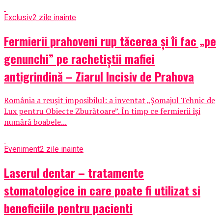
Exclusiv
2 zile inainte
Fermierii prahoveni rup tăcerea și îi fac „pe
genunchi” pe rachetiștii mafiei
antigrindină – Ziarul Incisiv de Prahova
România a reușit imposibilul: a inventat „Șomajul Tehnic de
Lux pentru Obiecte Zburătoare”. În timp ce fermierii își
numără boabele...
Eveniment
2 zile inainte
Laserul dentar – tratamente
stomatologice in care poate fi utilizat si
beneficiile pentru pacienti