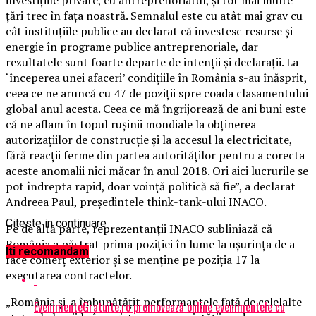
ţări trec în faţa noastră. Semnalul este cu atât mai grav cu
cât instituţiile publice au declarat că investesc resurse şi
energie în programe publice antreprenoriale, dar
rezultatele sunt foarte departe de intenţii şi declaraţii. La
‘începerea unei afaceri’ condiţiile în România s-au înăsprit,
ceea ce ne aruncă cu 47 de poziţii spre coada clasamentului
global anul acesta.
Ceea ce mă îngrijorează de ani buni este
că ne aflam în topul ruşinii mondiale la obţinerea
autorizaţiilor de construcţie şi la accesul la electricitate,
fără reacţii ferme din partea autorităţilor pentru a corecta
aceste anomalii nici măcar în anul 2018. Ori aici lucrurile se
pot îndrepta rapid, doar voinţă politică să fie”, a declarat
Andreea Paul, preşedintele think-tank-ului INACO.
Citeste in continuare
Pe de altă parte, reprezentanţii INACO subliniază că
România a păstrat prima poziţiei în lume la uşurinţa de a
Iti recomandam
face comerţ exterior şi se menţine pe poziţia 17 la
executarea contractelor.
„România şi-a îmbunătăţit performanţele faţă de celelalte
EvenimenteGratuite.ro promovează online evenimentele cu