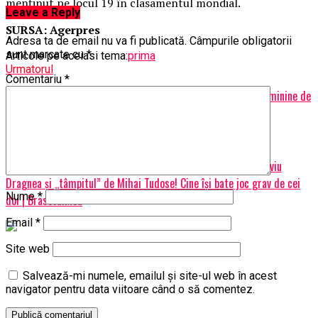
menţinut pe locul 19 în clasamentul mondial.
Leave a Reply
SURSA: Agerpres
Adresa ta de email nu va fi publicată.
Câmpurile obligatorii
sunt marcate cu
*
Articole pe aceiasi tema:
prima
Urmatorul
Comentariu
*
Vreme anormală pentru România. Vom avea frig cumplit, cu minine de
minus 30 de grade | BrasovulMeu
Nu ratati
Noi înregistrări EXPLOZIVE din PSD! „Condamnatul politic” Liviu
Dragnea și „tâmpitul” de Mihai Tudose! Cine își bate joc grav de cei
Nume
*
doi | BrasovulMeu
Email
*
Site web
Salvează-mi numele, emailul și site-ul web în acest
navigator pentru data viitoare când o să comentez.