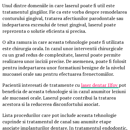
Unul dintre domeniile in care laserul poate fi util este
tratamentul gingiilor. Fie ca este vorba despre remodelarea
conturului gingival, tratarea afectiunilor parodontale sau
indepartarea excesului de tesut gingival, laserul poate
reprezenta o solutie eficienta si precisa.
O alta ramura in care aceasta tehnologie poate fi utilizata
este chirurgia orala. In cazul unor interventii chirurgicale
cu un grad redus de complexitate, laserul poate permite
realizarea unor incizii precise. De asemenea, poate fi folosit
pentru indepartarea unor formatiuni benigne de la nivelul
mucoasei orale sau pentru efectuarea frenectomiilor.
Pacientii interesati de tratamente cu
laser dentar Ilfov
pot
beneficia de aceasta tehnologie si in cazul anumitor leziuni
ale mucoasei orale. Laserul poate contribui la tratarea
acestora si la reducerea disconfortului asociat.
Lista procedurilor care pot include aceasta tehnologie
cuprinde si tratamentul de canal sau anumite etape
asociate implanturilor dentare. In tratamentul endodontic,