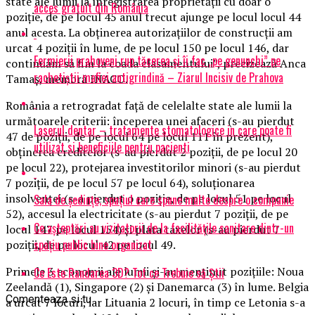
state ale lumii la înregistrarea proprietăţii cu doar o
acces gratuit din România
poziţie, de pe locul 45 anul trecut ajunge pe locul locul 44
anul acesta. La obţinerea autorizaţiilor de construcţii am
urcat 4 poziţii în lume, de pe locul 150 pe locul 146, dar
Fermierii prahoveni rup tăcerea și îi fac „pe genunchi” pe
continuăm să fim la coada clasamentului”, precizează Anca
rachetiștii mafiei antigrindină – Ziarul Incisiv de Prahova
Tamaş, membră INACO.
România a retrogradat faţă de celelalte state ale lumii la
următoarele criterii: începerea unei afaceri (s-au pierdut
Laserul dentar – tratamente stomatologice in care poate fi
47 de poziţii, de pe locul 64 pe locul 111 în prezent),
utilizat si beneficiile pentru pacienti
obţinerea creditelor (s-au pierdut 2 poziţii, de pe locul 20
pe locul 22), protejarea investitorilor minori (s-au pierdut
7 poziţii, de pe locul 57 pe locul 64), soluţionarea
insolvenţei (s-a pierdut o poziţie, de pe locul 51 pe locul
Sala de ședințe, spațiul care spune multe despre o companie
52), accesul la electricitate (s-au pierdut 7 poziţii, de pe
Ce așteptări au vizitatorii de la facilitățile sanitare dintr-un
locul 147 pe locul 154) şi plata taxelor (s-au pierdut 7
spațiu public bine organizat
poziţii, de pe locul 42 pe locul 49.
Primele 3 economii ale lumii şi-au menţinut poziţiile: Noua
Ce Este Randarea 3D? Tot ce Trebuie să Știi
Zeelandă (1), Singapore (2) şi Danemarca (3) în lume. Belgia
Comenteaza si tu
a urcat 7 locuri, iar Lituania 2 locuri, în timp ce Letonia s-a