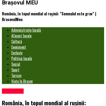
Brașovul MEU
România, în topul mondial al rușinii: ”Semnalul este grav” |
BrasovulMeu
Administrație locală
Afaceri locale
Cultură
Eveniment
Exclusiv
Politică locală
Social
Sport
Turism
Viața în Brașov
Eveniment
România, în topul mondial al rușinii: