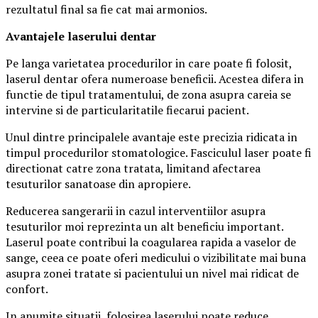
rezultatul final sa fie cat mai armonios.
Avantajele laserului dentar
Pe langa varietatea procedurilor in care poate fi folosit,
laserul dentar ofera numeroase beneficii. Acestea difera in
functie de tipul tratamentului, de zona asupra careia se
intervine si de particularitatile fiecarui pacient.
Unul dintre principalele avantaje este precizia ridicata in
timpul procedurilor stomatologice. Fasciculul laser poate fi
directionat catre zona tratata, limitand afectarea
tesuturilor sanatoase din apropiere.
Reducerea sangerarii in cazul interventiilor asupra
tesuturilor moi reprezinta un alt beneficiu important.
Laserul poate contribui la coagularea rapida a vaselor de
sange, ceea ce poate oferi medicului o vizibilitate mai buna
asupra zonei tratate si pacientului un nivel mai ridicat de
confort.
In anumite situatii, folosirea laserului poate reduce