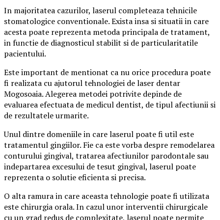
In majoritatea cazurilor, laserul completeaza tehnicile
stomatologice conventionale. Exista insa si situatii in care
acesta poate reprezenta metoda principala de tratament,
in functie de diagnosticul stabilit si de particularitatile
pacientului.
Este important de mentionat ca nu orice procedura poate
fi realizata cu ajutorul tehnologiei de laser dentar
Mogosoaia. Alegerea metodei potrivite depinde de
evaluarea efectuata de medicul dentist, de tipul afectiunii si
de rezultatele urmarite.
Unul dintre domeniile in care laserul poate fi util este
tratamentul gingiilor. Fie ca este vorba despre remodelarea
conturului gingival, tratarea afectiunilor parodontale sau
indepartarea excesului de tesut gingival, laserul poate
reprezenta o solutie eficienta si precisa.
O alta ramura in care aceasta tehnologie poate fi utilizata
este chirurgia orala. In cazul unor interventii chirurgicale
cu un grad redus de complexitate, laserul poate permite