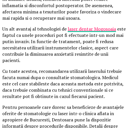
inflamatia si disconfortul postoperator. De asemenea,
afectarea minima a tesuturilor poate favoriza o vindecare
mai rapida si o recuperare mai usoara.
Un alt avantaj al tehnologiei de
laser dentar Mogosoaia
este
faptul ca unele proceduri pot fi efectuate intr-un mod mai
putin invaziv. In functie de tratament, poate fi redusa
necesitatea utilizarii instrumentelor clasice, aspect care
contribuie la diminuarea anxietatii resimtite de unii
pacienti.
Cu toate acestea, recomandarea utilizarii laserului trebuie
facuta numai dupa o consultatie stomatologica. Medicul
este cel care stabileste daca aceasta metoda este potrivita,
daca trebuie combinata cu tehnici conventionale si ce
rezultate pot fi obtinute in cazul fiecarui pacient.
Pentru persoanele care doresc sa beneficieze de avantajele
oferite de stomatologie cu laser intr-o clinica aflata in
apropiere de Bucuresti, Dentosara pune la dispozitie
informatii despre procedurile disponibile. Detalii despre