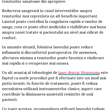
tesuturilor sanatoase din apropiere.
Reducerea sangerarii in cazul interventiilor asupra
tesuturilor moi reprezinta un alt beneficiu important.
Laserul poate contribui la coagularea rapida a vaselor de
sange, ceea ce poate oferi medicului o vizibilitate mai buna
asupra zonei tratate si pacientului un nivel mai ridicat de
confort.
In anumite situatii, folosirea laserului poate reduce
inflamatia si disconfortul postoperator. De asemenea,
afectarea minima a tesuturilor poate favoriza o vindecare
mai rapida si o recuperare mai usoara.
Un alt avantaj al tehnologiei de
laser dentar Mogosoaia
este
faptul ca unele proceduri pot fi efectuate intr-un mod mai
putin invaziv. In functie de tratament, poate fi redusa
necesitatea utilizarii instrumentelor clasice, aspect care
contribuie la diminuarea anxietatii resimtite de unii
pacienti.
Cu toate acestea, recomandarea utilizarii laserului trebuie