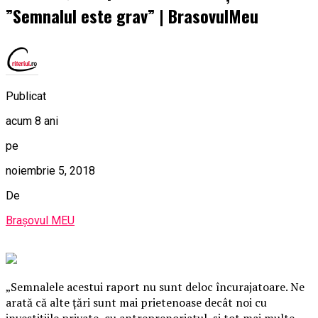
”Semnalul este grav” | BrasovulMeu
Publicat
acum 8 ani
pe
noiembrie 5, 2018
De
Brașovul MEU
„Semnalele acestui raport nu sunt deloc încurajatoare. Ne
arată că alte ţări sunt mai prietenoase decât noi cu
investiţiile private, cu antreprenoriatul, şi tot mai multe