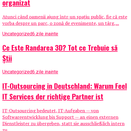
organizat
Atunci când oamenii ajung într-un spațiu public, fie că este
vorba despre un parc, o zonă de evenimente, un târg,...
Uncategorized
6 zile inainte
Ce Este Randarea 3D? Tot ce Trebuie să
Știi
Uncategorized
6 zile inainte
IT-Outsourcing in Deutschland: Warum Feel
IT Services der richtige Partner ist
IT-Outsourcing bedeutet, IT-Aufgaben — von
Softwareentwicklung bis Support — an einen externen
Dienstleister zu übergeben, statt sie ausschließlich intern
zu...