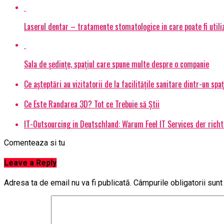
Laserul dentar – tratamente stomatologice in care poate fi utiliza
Sala de ședințe, spațiul care spune multe despre o companie
Ce așteptări au vizitatorii de la facilitățile sanitare dintr-un spa
Ce Este Randarea 3D? Tot ce Trebuie să Știi
IT-Outsourcing in Deutschland: Warum Feel IT Services der richt
Comenteaza si tu
Leave a Reply
Adresa ta de email nu va fi publicată.
Câmpurile obligatorii sun