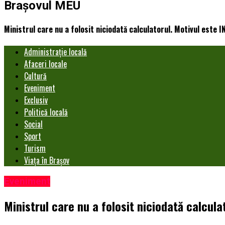
Brașovul MEU
Ministrul care nu a folosit niciodată calculatorul. Motivul este 
Administrație locală
Afaceri locale
Cultură
Eveniment
Exclusiv
Politică locală
Social
Sport
Turism
Viața în Brașov
Eveniment
Ministrul care nu a folosit niciodată calcul