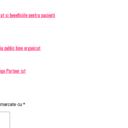
t si beneficiile pentru pacienti
țiu public bine organizat
ige Partner ist
t marcate cu
*