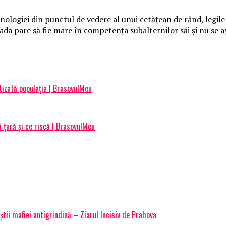
logiei din punctul de vedere al unui cetăţean de rând, legile ş
rada pare să fie mare în competenţa subalternilor săi şi nu se 
tizată populația | BrasovulMeu
 țară și ce riscă | BrasovulMeu
știi mafiei antigrindină – Ziarul Incisiv de Prahova