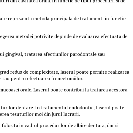
i din cavitatea orala. In functie de tipul procedurii si de
 poate reprezenta metoda principala de tratament, in functie
legerea metodei potrivite depinde de evaluarea efectuata de
ui gingival, tratarea afectiunilor parodontale sau
n grad redus de complexitate, laserul poate permite realizarea
e sau pentru efectuarea frenectomiilor.
 mucoasei orale. Laserul poate contribui la tratarea acestora
turilor dentare. In tratamentul endodontic, laserul poate
rea tesuturilor moi din jurul lucrarii.
folosita in cadrul procedurilor de albire dentara, dar si