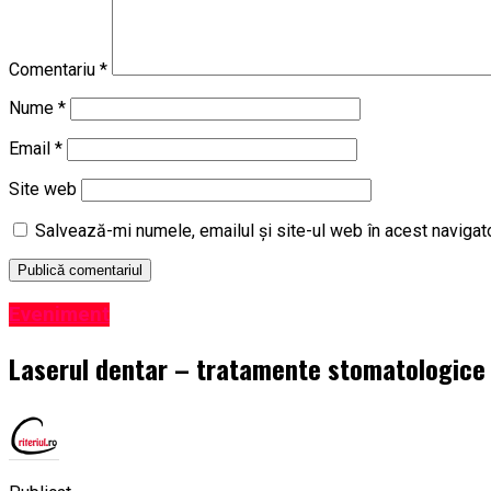
Comentariu
*
Nume
*
Email
*
Site web
Salvează-mi numele, emailul și site-ul web în acest navigat
Eveniment
Laserul dentar – tratamente stomatologice in