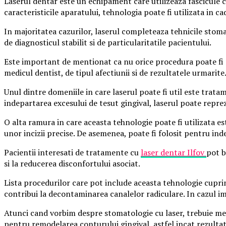
Laserul dentar este un echipament care utilizeaza fascicule c
caracteristicile aparatului, tehnologia poate fi utilizata in 
In majoritatea cazurilor, laserul completeaza tehnicile stoma
de diagnosticul stabilit si de particularitatile pacientului.
Este important de mentionat ca nu orice procedura poate fi r
medicul dentist, de tipul afectiunii si de rezultatele urmarite
Unul dintre domeniile in care laserul poate fi util este trata
indepartarea excesului de tesut gingival, laserul poate repreze
O alta ramura in care aceasta tehnologie poate fi utilizata es
unor incizii precise. De asemenea, poate fi folosit pentru i
Pacientii interesati de tratamente cu
laser dentar Ilfov
pot b
si la reducerea disconfortului asociat.
Lista procedurilor care pot include aceasta tehnologie cupr
contribui la decontaminarea canalelor radiculare. In cazul impl
Atunci cand vorbim despre stomatologie cu laser, trebuie menti
pentru remodelarea conturului gingival, astfel incat rezultatu