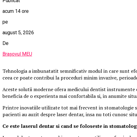
Publicat
acum 14 ore
pe
august 5, 2026
De
Brașovul MEU
Tehnologia a imbunatatit semnificativ modul in care sunt ef
ceea ce poate contribui la proceduri minim invazive, perioad
Aceste solutii moderne ofera medicului dentist instrumente ca
beneficia de o experienta mai confortabila si, in anumite situa
Printre inovatiile utilizate tot mai frecvent in stomatologie
pacienti au auzit despre laser dentar, insa nu toti cunosc situa
Ce este laserul dentar si cand se foloseste in stomatolog