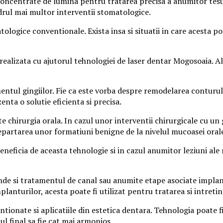
oncentrate de lumina pentru tratarea precisa a anumitor tesutur
cadrul mai multor interventii stomatologice.
tologice conventionale. Exista insa si situatii in care acesta
ealizata cu ajutorul tehnologiei de laser dentar Mogosoaia. A
.
mentul gingiilor. Fie ca este vorba despre remodelarea conturul
nta o solutie eficienta si precisa.
te chirurgia orala. In cazul unor interventii chirurgicale cu u
ndepartarea unor formatiuni benigne de la nivelul mucoasei oral
eneficia de aceasta tehnologie si in cazul anumitor leziuni ale
inde si tratamentul de canal sau anumite etape asociate implan
anturilor, acesta poate fi utilizat pentru tratarea si intretine
onate si aplicatiile din estetica dentara. Tehnologia poate fi 
l final sa fie cat mai armonios.