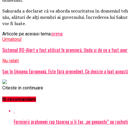
Sakurada a declarat că va aborda securitatea în domeniul tehno
său, alături de alţi membri ai guvernului. Încrederea lui Saku
vor fi luate.
Articole pe aceiasi tema:
prima
Urmatorul
Sistemul RO-Alert a fost utilizat în premieră. Unde și de ce a fost aver
Nu ratati
Șoc în Uniunea Europeană. Este fără precedent. Ce decizie a luat această
Citeste in continuare
Iti recomandam
Fermierii prahoveni rup tăcerea și îi fac „pe genunchi” pe racheti