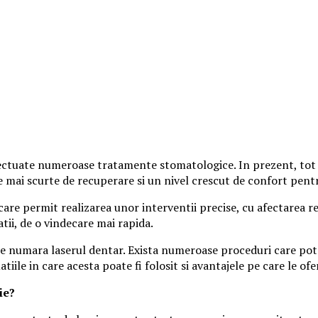
ectuate numeroase tratamente stomatologice. In prezent, tot 
e mai scurte de recuperare si un nivel crescut de confort pentr
re permit realizarea unor interventii precise, cu afectarea red
tii, de o vindecare mai rapida.
 se numara laserul dentar. Exista numeroase proceduri care pot b
tiile in care acesta poate fi folosit si avantajele pe care le ofe
ie?