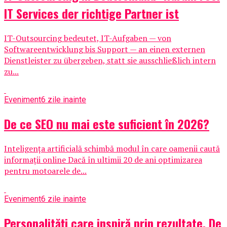
IT Services der richtige Partner ist
IT-Outsourcing bedeutet, IT-Aufgaben — von
Softwareentwicklung bis Support — an einen externen
Dienstleister zu übergeben, statt sie ausschließlich intern
zu...
Eveniment
6 zile inainte
De ce SEO nu mai este suficient în 2026?
Inteligența artificială schimbă modul în care oamenii caută
informații online Dacă în ultimii 20 de ani optimizarea
pentru motoarele de...
Eveniment
6 zile inainte
Personalități care inspiră prin rezultate. De