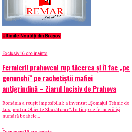
Ultimile Noutăți din Brașov
Exclusiv
16 ore inainte
Fermierii prahoveni rup tăcerea și îi fac „pe
genunchi” pe rachetiștii mafiei
antigrindină – Ziarul Incisiv de Prahova
România a reușit imposibilul: a inventat „Șomajul Tehnic de
Lux pentru Obiecte Zburătoare”. În timp ce fermierii își
numără boabele...