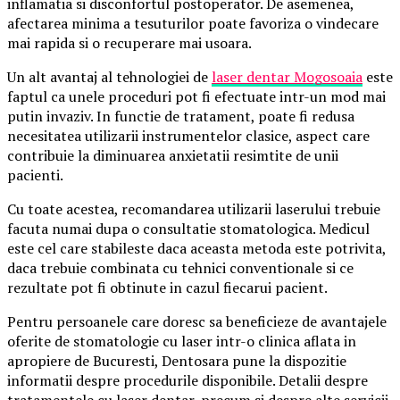
inflamatia si disconfortul postoperator. De asemenea,
afectarea minima a tesuturilor poate favoriza o vindecare
mai rapida si o recuperare mai usoara.
Un alt avantaj al tehnologiei de
laser dentar Mogosoaia
este
faptul ca unele proceduri pot fi efectuate intr-un mod mai
putin invaziv. In functie de tratament, poate fi redusa
necesitatea utilizarii instrumentelor clasice, aspect care
contribuie la diminuarea anxietatii resimtite de unii
pacienti.
Cu toate acestea, recomandarea utilizarii laserului trebuie
facuta numai dupa o consultatie stomatologica. Medicul
este cel care stabileste daca aceasta metoda este potrivita,
daca trebuie combinata cu tehnici conventionale si ce
rezultate pot fi obtinute in cazul fiecarui pacient.
Pentru persoanele care doresc sa beneficieze de avantajele
oferite de stomatologie cu laser intr-o clinica aflata in
apropiere de Bucuresti, Dentosara pune la dispozitie
informatii despre procedurile disponibile. Detalii despre