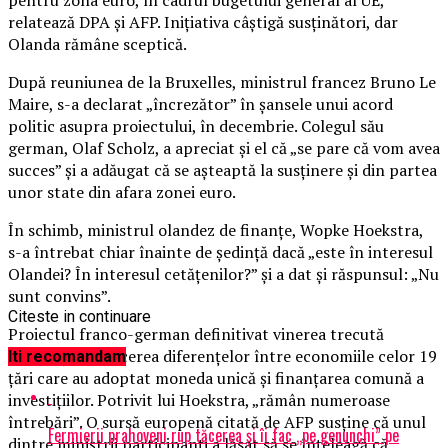
relatează DPA şi AFP. Iniţiativa câştigă susţinători, dar
Olanda rămâne sceptică.
După reuniunea de la Bruxelles, ministrul francez Bruno Le
Maire, s-a declarat „încrezător” în şansele unui acord
politic asupra proiectului, în decembrie. Colegul său
german, Olaf Scholz, a apreciat şi el că „se pare că vom avea
succes” şi a adăugat că se aşteaptă la susţinere şi din partea
unor state din afara zonei euro.
În schimb, ministrul olandez de finanţe, Wopke Hoekstra,
s-a întrebat chiar înainte de şedinţă dacă „este în interesul
Olandei? În interesul cetăţenilor?” şi a dat şi răspunsul: „Nu
sunt convins”.
Citeste in continuare
Proiectul franco-german definitivat vinerea trecută
urmăreşte reducerea diferenţelor între economiile celor 19
Iti recomandam
ţări care au adoptat moneda unică şi finanţarea comună a
investiţiilor. Potrivit lui Hoekstra, „rămân numeroase
întrebări”. O sursă europenă citată de AFP susţine că unul
Fermierii prahoveni rup tăcerea și îi fac „pe genunchi” pe
dintre miniştrii participanţi a lăsat să se înţeleagă că