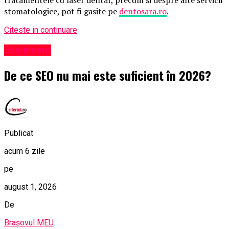
tratamentele cu laser dentar, precum si despre alte servicii
stomatologice, pot fi gasite pe
dentosara.ro
.
Citeste in continuare
Eveniment
De ce SEO nu mai este suficient în 2026?
Publicat
acum 6 zile
pe
august 1, 2026
De
Brașovul MEU