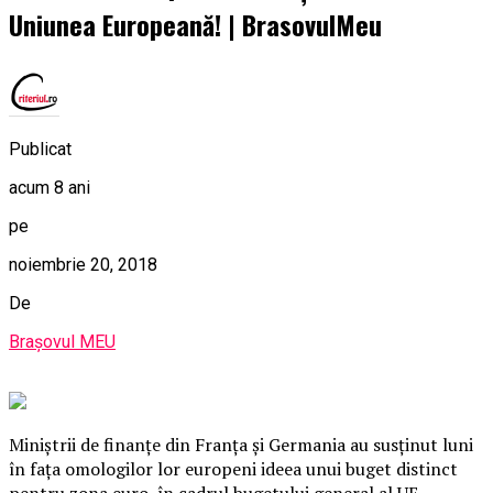
Uniunea Europeană! | BrasovulMeu
Publicat
acum 8 ani
pe
noiembrie 20, 2018
De
Brașovul MEU
Miniştrii de finanţe din Franţa şi Germania au susţinut luni
în faţa omologilor lor europeni ideea unui buget distinct
pentru zona euro, în cadrul bugetului general al UE,