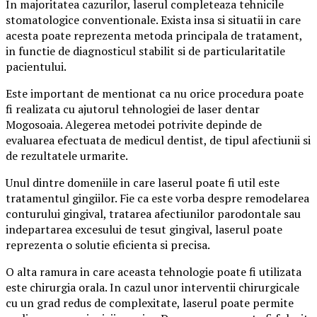
In majoritatea cazurilor, laserul completeaza tehnicile
stomatologice conventionale. Exista insa si situatii in care
acesta poate reprezenta metoda principala de tratament,
in functie de diagnosticul stabilit si de particularitatile
pacientului.
Este important de mentionat ca nu orice procedura poate
fi realizata cu ajutorul tehnologiei de laser dentar
Mogosoaia. Alegerea metodei potrivite depinde de
evaluarea efectuata de medicul dentist, de tipul afectiunii si
de rezultatele urmarite.
Unul dintre domeniile in care laserul poate fi util este
tratamentul gingiilor. Fie ca este vorba despre remodelarea
conturului gingival, tratarea afectiunilor parodontale sau
indepartarea excesului de tesut gingival, laserul poate
reprezenta o solutie eficienta si precisa.
O alta ramura in care aceasta tehnologie poate fi utilizata
este chirurgia orala. In cazul unor interventii chirurgicale
cu un grad redus de complexitate, laserul poate permite