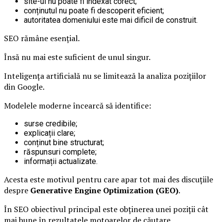
site-ul nu poate fi indexat corect;
conținutul nu poate fi descoperit eficient;
autoritatea domeniului este mai dificil de construit.
SEO rămâne esențial.
Însă nu mai este suficient de unul singur.
Inteligența artificială nu se limitează la analiza pozițiilor
din Google.
Modelele moderne încearcă să identifice:
surse credibile;
explicații clare;
conținut bine structurat;
răspunsuri complete;
informații actualizate.
Acesta este motivul pentru care apar tot mai des discuțiile
despre
Generative Engine Optimization (GEO)
.
În SEO obiectivul principal este obținerea unei poziții cât
mai bune în rezultatele motoarelor de căutare.