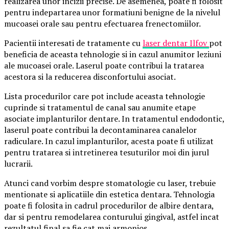
realizarea unor incizii precise. De asemenea, poate fi folosit
pentru indepartarea unor formatiuni benigne de la nivelul
mucoasei orale sau pentru efectuarea frenectomiilor.
Pacientii interesati de tratamente cu
laser dentar Ilfov
pot
beneficia de aceasta tehnologie si in cazul anumitor leziuni
ale mucoasei orale. Laserul poate contribui la tratarea
acestora si la reducerea disconfortului asociat.
Lista procedurilor care pot include aceasta tehnologie
cuprinde si tratamentul de canal sau anumite etape
asociate implanturilor dentare. In tratamentul endodontic,
laserul poate contribui la decontaminarea canalelor
radiculare. In cazul implanturilor, acesta poate fi utilizat
pentru tratarea si intretinerea tesuturilor moi din jurul
lucrarii.
Atunci cand vorbim despre stomatologie cu laser, trebuie
mentionate si aplicatiile din estetica dentara. Tehnologia
poate fi folosita in cadrul procedurilor de albire dentara,
dar si pentru remodelarea conturului gingival, astfel incat
rezultatul final sa fie cat mai armonios.