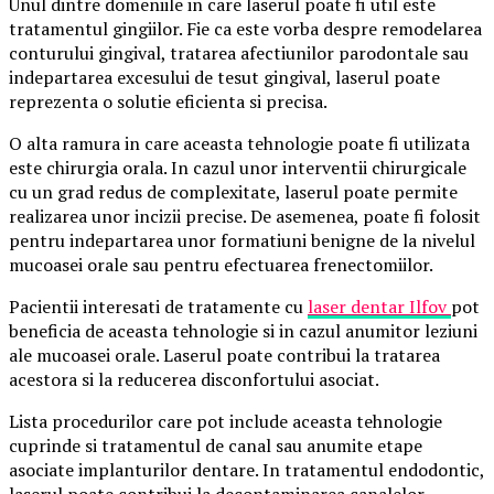
Unul dintre domeniile in care laserul poate fi util este
tratamentul gingiilor. Fie ca este vorba despre remodelarea
conturului gingival, tratarea afectiunilor parodontale sau
indepartarea excesului de tesut gingival, laserul poate
reprezenta o solutie eficienta si precisa.
O alta ramura in care aceasta tehnologie poate fi utilizata
este chirurgia orala. In cazul unor interventii chirurgicale
cu un grad redus de complexitate, laserul poate permite
realizarea unor incizii precise. De asemenea, poate fi folosit
pentru indepartarea unor formatiuni benigne de la nivelul
mucoasei orale sau pentru efectuarea frenectomiilor.
Pacientii interesati de tratamente cu
laser dentar Ilfov
pot
beneficia de aceasta tehnologie si in cazul anumitor leziuni
ale mucoasei orale. Laserul poate contribui la tratarea
acestora si la reducerea disconfortului asociat.
Lista procedurilor care pot include aceasta tehnologie
cuprinde si tratamentul de canal sau anumite etape
asociate implanturilor dentare. In tratamentul endodontic,
laserul poate contribui la decontaminarea canalelor