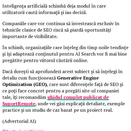
Inteligența artificială schimbă deja modul în care
utilizatorii caută informații și iau decizii.
Companiile care vor continua să investească exclusiv în
tehnicile clasice de SEO riscă să piardă oportunități
importante de vizibilitate.
În schimb, organizațiile care înțeleg din timp noile tendințe
și își adaptează conținutul pentru AI Search vor fi mai bine
pregătite pentru viitorul căutării online.
Dacă dorești să aprofundezi acest subiect și să înțelegi în
detaliu cum funcționează
Generative Engine
Optimization (GEO)
, care sunt diferențele față de SEO și
ce poți face concret pentru a pregăti site-ul companiei
tale, îți recomandăm
ghidul complet publicat de
SuportRemote
, unde vei găsi explicații detaliate, exemple
practice și un studiu de caz bazat pe un proiect real.
(Advertorial AI)