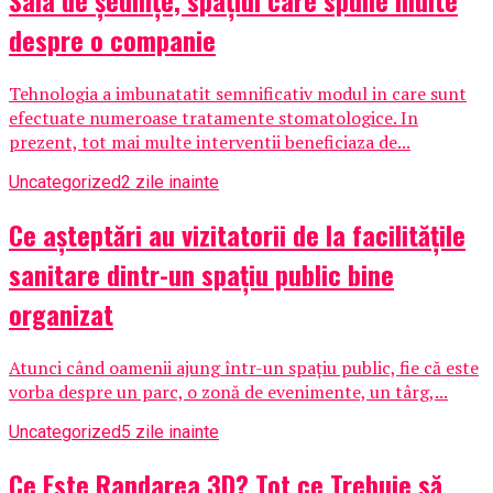
Sala de ședințe, spațiul care spune multe
despre o companie
Tehnologia a imbunatatit semnificativ modul in care sunt
efectuate numeroase tratamente stomatologice. In
prezent, tot mai multe interventii beneficiaza de...
Uncategorized
2 zile inainte
Ce așteptări au vizitatorii de la facilitățile
sanitare dintr-un spațiu public bine
organizat
Atunci când oamenii ajung într-un spațiu public, fie că este
vorba despre un parc, o zonă de evenimente, un târg,...
Uncategorized
5 zile inainte
Ce Este Randarea 3D? Tot ce Trebuie să