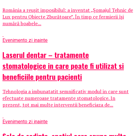
România a reușit imposibilul: a inventat „Șomajul Tehnic de
Lux pentru Obiecte Zburătoare”. În timp ce fermierii își
numără boabele...
Eveniment
o zi inainte
Laserul dentar – tratamente
stomatologice in care poate fi utilizat si
beneficiile pentru pacienti
Tehnologia a imbunatatit semnificativ modul in care sunt
efectuate numeroase tratamente stomatologice. In
prezent, tot mai multe interventii beneficiaza de...
Eveniment
o zi inainte