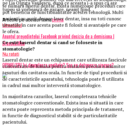
pe Lia Olguţa Vasilescu, după ce aceasta i-a spus că are
se numara laserul dentar. Exista numeroase proceduri care
tupeu să vorbească de gazare, neamţ fiind.
pot beneficia de functionalitatile acestei tehnologii. Multi
pacienti au auzit despre laser dentar, insa nu toti cunosc
Articole pe aceiasi tema:
prima
situatiile in care acesta poate fi folosit si avantajele pe care
Urmatorul
le ofera.
Anunţul preşedintelui Facebook privind decizia de a demisiona |
Ce este laserul dentar si cand se foloseste in
BrasovulMeu
stomatologie?
Nu ratati
Laserul dentar este un echipament care utilizeaza fascicule
OPINIE/SRI își devoaleaza uneltele? Sau se detoneaza singure?
concentrate de lumina pentru tratarea precisa a anumitor
tesuturi din cavitatea orala. In functie de tipul procedurii si
de caracteristicile aparatului, tehnologia poate fi utilizata
in cadrul mai multor interventii stomatologice.
In majoritatea cazurilor, laserul completeaza tehnicile
stomatologice conventionale. Exista insa si situatii in care
acesta poate reprezenta metoda principala de tratament,
in functie de diagnosticul stabilit si de particularitatile
pacientului.