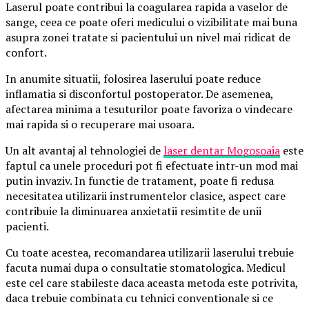
Laserul poate contribui la coagularea rapida a vaselor de
sange, ceea ce poate oferi medicului o vizibilitate mai buna
asupra zonei tratate si pacientului un nivel mai ridicat de
confort.
In anumite situatii, folosirea laserului poate reduce
inflamatia si disconfortul postoperator. De asemenea,
afectarea minima a tesuturilor poate favoriza o vindecare
mai rapida si o recuperare mai usoara.
Un alt avantaj al tehnologiei de
laser dentar Mogosoaia
este
faptul ca unele proceduri pot fi efectuate intr-un mod mai
putin invaziv. In functie de tratament, poate fi redusa
necesitatea utilizarii instrumentelor clasice, aspect care
contribuie la diminuarea anxietatii resimtite de unii
pacienti.
Cu toate acestea, recomandarea utilizarii laserului trebuie
facuta numai dupa o consultatie stomatologica. Medicul
este cel care stabileste daca aceasta metoda este potrivita,
daca trebuie combinata cu tehnici conventionale si ce