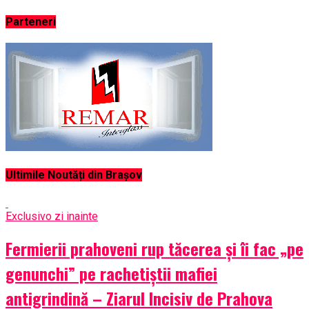
Parteneri
Ultimile Noutăți din Brașov
Exclusiv
o zi inainte
Fermierii prahoveni rup tăcerea și îi fac „pe
genunchi” pe rachetiștii mafiei
antigrindină – Ziarul Incisiv de Prahova