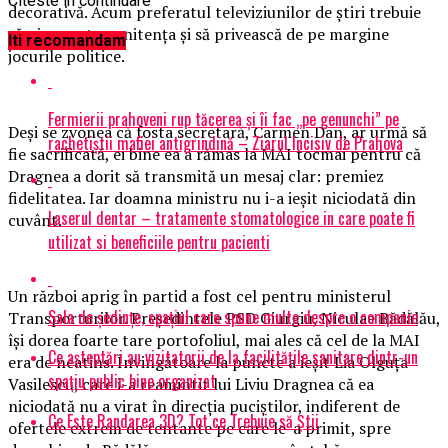
Citeste in continuare
decorativă. Acum preferatul televiziunilor de ştiri trebuie
să-şi execute penitenţa şi să privească de pe margine
Iti recomandam
jocurile politice.
Fermierii prahoveni rup tăcerea și îi fac „pe genunchi” pe
Deşi se zvonea că fosta secretară, Carmen Dan, ar urmă să
rachetiștii mafiei antigrindină – Ziarul Incisiv de Prahova
fie sacrificată, ei bine ea a rămas la MAI tocmai pentru că
Dragnea a dorit să transmită un mesaj clar: premiez
fidelitatea. Iar doamna ministru nu i-a ieşit niciodată din
Laserul dentar – tratamente stomatologice in care poate fi
cuvânt.
utilizat si beneficiile pentru pacienti
Un război aprig în partid a fost cel pentru ministerul
Sala de ședințe, spațiul care spune multe despre o companie
Transporturilor. Preşedintele PSD Giurgiu, Niculae Bădălău,
îşi dorea foarte tare portofoliul, mai ales că cel de la MAI
Ce așteptări au vizitatorii de la facilitățile sanitare dintr-un
era de neatins. Învingătoare la puncte a ieşit Lia Olguţa
spațiu public bine organizat
Vasilescu, care i-a reamintit lui Liviu Dragnea că ea
niciodată nu a virat în direcţia puciştilor, indiferent de
Ce Este Randarea 3D? Tot ce Trebuie să Știi
ofertele extrem de tentante pe care le-a primit, spre