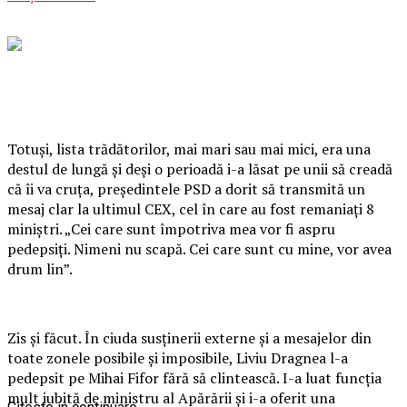
Totuşi, lista trădătorilor, mai mari sau mai mici, era una
destul de lungă şi deşi o perioadă i-a lăsat pe unii să creadă
că îi va cruţa, preşedintele PSD a dorit să transmită un
mesaj clar la ultimul CEX, cel în care au fost remaniaţi 8
miniştri. „Cei care sunt împotriva mea vor fi aspru
pedepsiţi. Nimeni nu scapă. Cei care sunt cu mine, vor avea
drum lin”.
Zis şi făcut. În ciuda susţinerii externe şi a mesajelor din
toate zonele posibile şi imposibile, Liviu Dragnea l-a
pedepsit pe Mihai Fifor fără să clintească. I-a luat funcţia
mult iubită de ministru al Apărării şi i-a oferit una