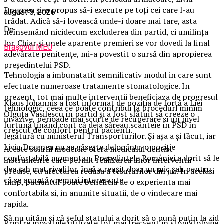
Dragnea şi-a propus să-i execute pe toţi cei care l-au
august 5, 2026
trădat. Adică să-i lovească unde-i doare mai tare, asta
De
neînsemând nicidecum excluderea din partid, ci umilinţa
lor. Chiar şi unele aparente premieri se vor dovedi la final
Brașovul MEU
adevărate penitenţe, mi-a povestit o sursă din apropierea
preşedintelui PSD.
Tehnologia a imbunatatit semnificativ modul in care sunt
efectuate numeroase tratamente stomatologice. In
prezent, tot mai multe interventii beneficiaza de progresul
Klaus Iohannis a fost informat de poziţia de forţă a Liei
tehnologic, ceea ce poate contribui la proceduri minim
Olguţa Vasilescu în partid şi a fost sfătuit să creeze o
invazive, perioade mai scurte de recuperare si un nivel
furtună ţinând cont că deja săreau scânteie în PSD în
crescut de confort pentru pacienti.
legătură cu ministerul Transporturilor. Și aşa a şi făcut, iar
Liviu Dragnea nu se găseşte deloc într-o poziţie
Aceste solutii moderne ofera medicului dentist
confortabilă momentan. Preşedintele României a dorit să le
instrumente care permit realizarea unor interventii
dea şah mat rivalilor, însă a reuşit doar un mic şah pentru
precise, cu afectarea redusa a tesuturilor din jur. In acelasi
că se anunţă vremuri interesante.
timp, pacientul poate beneficia de o experienta mai
confortabila si, in anumite situatii, de o vindecare mai
rapida.
Să nu uităm şi că şeful statului a dorit să o pună puţin la zid
Printre inovatiile utilizate tot mai frecvent in stomatologie