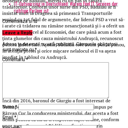
deosebire de Bădălău, mereu cu un pas în tabăra
IT-Outsourcing in Deutschland: Warum Feel IT Services der
trădătorilor. Conform unor surse din PSD, Bădălău ar fi
richtige Partner ist
insistat mult la Dragnea să primească Transporturile
venind cu tot felul de argumente, dar liderul PSD a vrut să-
Comenteaza si tu
i arate că trădarea nu rămâne nesancţionată şi i-a oferit un
minister greu, cel al Economiei, dar care până acum a fost
Leave a Reply
ţinta glumelor din cauza ministrului Andruşcă, recunoscut
pentru gafele sale. Aşadar, Bădălău este acum pus la panou,
Adresa ta de email nu va fi publicată.
Câmpurile obligatorii
sunt marcate cu
*
în atenţia presei şi orice mişcare nelalocul ei îl va aşeza
imediat în tabloul cu Andruşcă.
Comentariu
*
Încă din 2016, baronul de Giurgiu a fost interesat de
Transporturi. De altfel, el a fost cel care l-a impus pe
Nume
*
Răzvan Cuc la conducerea ministerului, dar acesta a fost
Email
*
demis pentru că nu ar fi respectat nişte ordine, conform
unor surse. Se pare că Bădălău ar fi acţionar prin
Site web