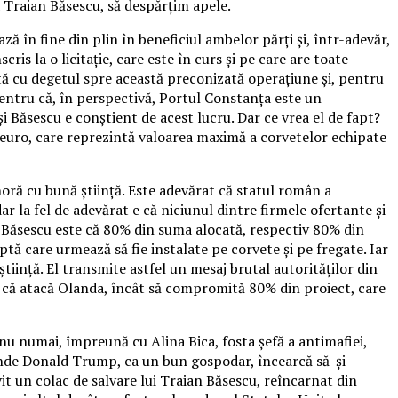
a Traian Băsescu, să despărțim apele.
ă în fine din plin în beneficiul ambelor părți și, într-adevăr,
is la o licitație, care este în curs și pe care are toate
ată cu degetul spre această preconizată operațiune și, pentru
. Pentru că, în perspectivă, Portul Constanța este un
 Băsescu e conștient de acest lucru. Dar ce vrea el de fapt?
e euro, care reprezintă valoarea maximă a corvetelor echipate
oră cu bună știință. Este adevărat că statul român a
 la fel de adevărat e că niciunul dintre firmele ofertante și
an Băsescu este că 80% din suma alocată, respectiv 80% din
tă care urmează să fie instalate pe corvete și pe fregate. Iar
tiință. El transmite astfel un mesaj brutal autorităților din
se că atacă Olanda, încât să compromită 80% din proiect, care
u numai, împreună cu Alina Bica, fosta șefă a antimafiei,
 Unde Donald Trump, ca un bun gospodar, încearcă să-și
it un colac de salvare lui Traian Băsescu, reîncarnat din