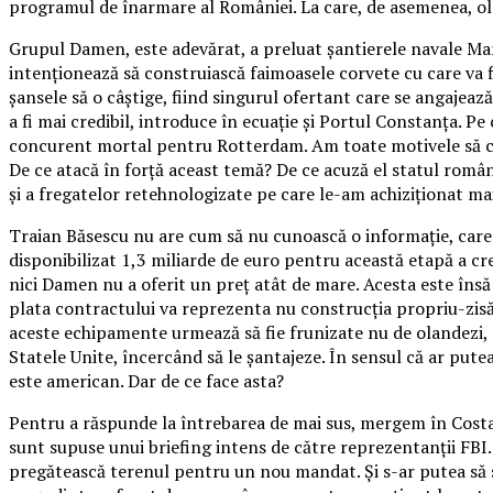
programul de înarmare al României. La care, de asemenea, ola
Grupul Damen, este adevărat, a preluat șantierele navale Manga
intenționează să construiască faimoasele corvete cu care va fi 
șansele să o câștige, fiind singurul ofertant care se angajea
a fi mai credibil, introduce în ecuație și Portul Constanța. Pe
concurent mortal pentru Rotterdam. Am toate motivele să cred
De ce atacă în forță aceast temă? De ce acuză el statul româ
și a fregatelor retehnologizate pe care le-am achiziționat ma
Traian Băsescu nu are cum să nu cunoască o informație, care 
disponibilizat 1,3 miliarde de euro pentru această etapă a cr
nici Damen nu a oferit un preț atât de mare. Acesta este însă
plata contractului va reprezenta nu construcția propriu-zisă 
aceste echipamente urmează să fie frunizate nu de olandezi, ci
Statele Unite, încercând să le șantajeze. În sensul că ar pu
este american. Dar de ce face asta?
Pentru a răspunde la întrebarea de mai sus, mergem în Costa 
sunt supuse unui briefing intens de către reprezentanții FBI
pregătească terenul pentru un nou mandat. Și s-ar putea să se