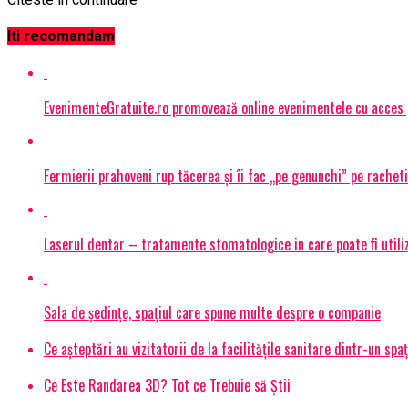
Iti recomandam
EvenimenteGratuite.ro promovează online evenimentele cu acces
Fermierii prahoveni rup tăcerea și îi fac „pe genunchi” pe racheti
Laserul dentar – tratamente stomatologice in care poate fi utiliza
Sala de ședințe, spațiul care spune multe despre o companie
Ce așteptări au vizitatorii de la facilitățile sanitare dintr-un spa
Ce Este Randarea 3D? Tot ce Trebuie să Știi