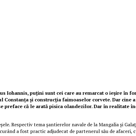
us Iohannis, puțini sunt cei care au remarcat o ieșire în fo
l Constanța și construcția faimoaselor corvete. Dar cine a fo
 preface că le arată pisica olandezilor. Dar în realitate în
eșele. Respectiv tema șantierelor navale de la Mangalia și Gal
curând a fost practic adjudecat de partenerul său de afaceri,