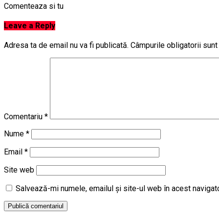
Comenteaza si tu
Leave a Reply
Adresa ta de email nu va fi publicată.
Câmpurile obligatorii sun
Comentariu
*
Nume
*
Email
*
Site web
Salvează-mi numele, emailul și site-ul web în acest navigat