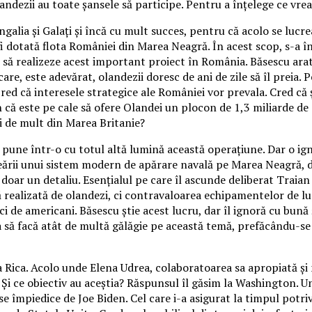
ndezii au toate șansele să participe. Pentru a înțelege ce vre
lia și Galați și încă cu mult succes, pentru că acolo se lucreaz
dotată flota României din Marea Neagră. În acest scop, s-a înscr
ză să realizeze acest important proiect în România. Băsescu ar
 care, este adevărat, olandezii doresc de ani de zile să îl preia
 că interesele strategice ale României vor prevala. Cred că și
n că este pe cale să ofere Olandei un plocon de 1,3 miliarde d
i de mult din Marea Britanie?
pune într-o cu totul altă lumină această operațiune. Dar o ign
eării unui sistem modern de apărare navală pe Marea Neagră, dar
 doar un detaliu. Esențialul pe care îl ascunde deliberat Trai
realizată de olandezi, ci contravaloarea echipamentelor de lup
 de americani. Băsescu știe acest lucru, dar îl ignoră cu bună ș
tea să facă atât de multă gălăgie pe această temă, prefăcându-
Rica. Acolo unde Elena Udrea, colaboratoarea sa apropiată și n
. Și ce obiectiv au aceștia? Răspunsul îl găsim la Washington.
 împiedice de Joe Biden. Cel care i-a asigurat la timpul potriv