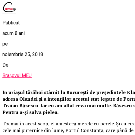
Publicat
acum 8 ani
pe
noiembrie 25, 2018
De
Brașovul MEU
În uriașul tărăboi stârnit la București de președintele Kla
adresa Olandei și a intențiilor acestui stat legate de Portu
Traian Băsescu. Iar eu am aflat ceva mai multe. Băsescu se
Pentru a-și salva pielea.
Tocmai în acest scop, el amestecă merele cu perele. Și cu cir
cele mai puternice din lume, Portul Constanța, care până de 