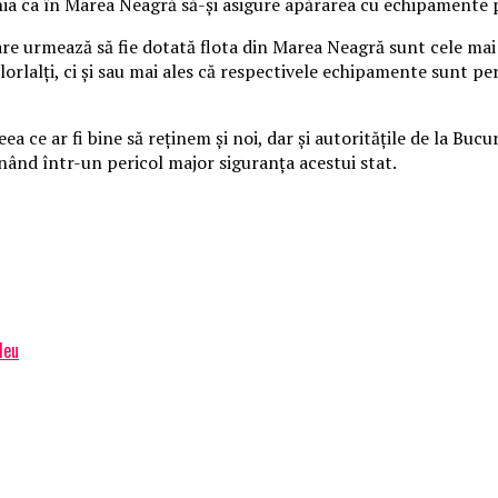
a ca în Marea Neagră să-și asigure apărarea cu echipamente pe
e urmează să fie dotată flota din Marea Neagră sunt cele mai 
orlalți, ci și sau mai ales că respectivele echipamente sunt pe
ce ar fi bine să reținem și noi, dar și autoritățile de la Bucur
nând într-un pericol major siguranța acestui stat.
Meu