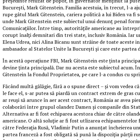
președinte refuzat de popor, în guvernator menținut la putere
București, Mark Gitenstein. Familia acestuia, în trecut, l-a aju
rupe gâtul Mark Gitenstein, cariera politică a lui Biden va f
unde Mark Gitenstein este subiectul unui denunț penal formula
Comunicațiilor. Între timp, autoritățile americane au întrepr
corupt înalți demnitari din trei state, inclusiv România. Iar 
Elena Udrea, nici Alina Bicanu sunt străine de toate aceste in
ambasador al Statelor Unite la București și care este partea 
În acestă operațiune FBI, Mark Gitenstein este ținta principal
devine ținta principală. Dar nu acesta este subiectul acum. În 
Gitenstein la Fondul Proprietatea, pe care l-a condus cu spri
Făcând multă gălăgie, fără a o spune direct – și vom vedea că 
le face el, s-ar putea să piardă un contract extrem de gras 
ar reuși să arunce în aer acest contract, România ar avea pier
colaborări între grupul olandez Damen și companile din State
Alternativa ar fi fost echiparea acestora chiar de către olan
americane. O altă soluție ar fi fost utlizarea echipamentelor 
către Federația Rusă, Vladimir Putin a anunțat încheierea unu
partea franceză a fost obligată să pună la dispoziția părții r