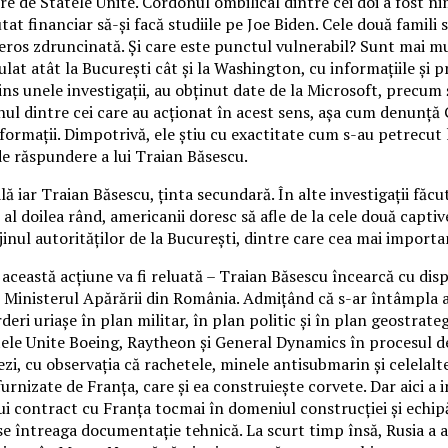
 de Statele Unite. Cordonul ombilical dintre cei doi a fost ni
tat financiar să-și facă studiile pe Joe Biden. Cele două famili 
i seros zdruncinată. Și care este punctul vulnerabil? Sunt mai 
t atât la București cât și la Washington, cu informațiile și pr
ins unele investigații, au obținut date de la Microsoft, precum
unul dintre cei care au acționat în acest sens, așa cum denunță
formații. Dimpotrivă, ele știu cu exactitate cum s-au petrecut 
de răspundere a lui Traian Băsescu.
ă iar Traian Băsescu, ținta secundară. În alte investigații făc
al doilea rând, americanii doresc să afle de la cele două captiv
jinul autorităților de la București, dintre care cea mai import
această acțiune va fi reluată – Traian Băsescu încearcă cu disp
cu Ministerul Apărării din România. Admițând că s-ar întâmpla 
deri uriașe în plan militar, în plan politic și în plan geostrat
le Unite Boeing, Raytheon și General Dynamics în procesul de c
dezi, cu observația că rachetele, minele antisubmarin și celel
furnizate de Franța, care și ea construiește corvete. Dar aici a
i contract cu Franța tocmai în domeniul construcției și echipă
use întreaga documentație tehnică. La scurt timp însă, Rusia a 