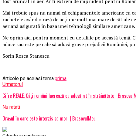
fost aruncat în aer. Ar fi extrem de imprudent pentru Români
Mai trebuie spus nu numai că echipamentele americane cu car
rachetele având o rază de acțiune mult mai mare decât ale cel
aeriană asigurată în baza unei tehnologii similare americane.
Ne oprim aici pentru moment cu detaliile pe această temă. Ceea 
aduce sau este pe cale să aducă grave prejudicii României, pu
Sorin Rosca Stanescu
Articole pe aceiasi tema:
prima
Urmatorul
Cifre REALE. Câți români lucrează cu adevărat în străinătate | Brasovul
Nu ratati
Orașul în care este interzis să mori | BrasovulMeu
Citeste in continuare