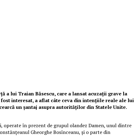
rță a lui Traian Băsescu, care a lansat acuzații grave la
st interesat, a aflat câte ceva din intențiile reale ale lui
cearcă un șantaj asupra autorităților din Statele Unite.
ați, operate în prezent de grupul olandez Damen, unul dintre
 constănțeanul Gheorghe Bosînceanu, și o parte din