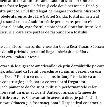
meni altul decât un fost ambasador al Statelor Unite la
sunt foarte legate. La fel ca și cele două personaje. Dacă-și
multe puncte. Unul fiind legat de megaescrocheria Microsoft,
obele aferente, de către Gabriel Sandu, fostul ministru al
 și o sumă colosală sub formă de penalizare, pentru că a
 Gabriel Sandu, este fostul ambasador al Statelor Unite. Nici
lucrurile, care este partea de răspundere a fostului
ute cu ajutorul martorilor cheie din Costa Rica Traian Băsescu
e detalii privind operațiuni ilegale săvârșite de Mark
antă era Traian Băsescu.
erare să le sugereze americanilor că prin dezvăluirile pe care
așa, admițând că fostul președinte strâns în prezent cu ușa
egic. De ce? Pentru că nu s-a ajuns întâmplător la ideea unei
onstrucție și echipare a corvetelor și fregatelor.
alte echipamente de foc sunt mult sub performanțele celor
 intervenit un grav accident. Anterior anexării Crimeei de
rii de corvete. S-a avansat în această direcție până când
anexat Crimeea și a fost sancționată. Respectivul contract a