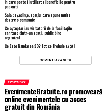
in care poate fi utilizat si beneficiile pentru
pacienti
URMATORUL
Zodiile care se bucură de o schimbare favorabilă în viață
Sala de ședințe, spațiul care spune multe
| BrasovulMeu
despre o companie
NU RATATI
Ce așteptări au vizitatorii de la facilitățile
Vine un frig năprasnic! Anunț îngrijorător de la
sanitare dintr-un spațiu public bine
meteorologi! Cum va fi vremea | BrasovulMeu
organizat
Ce Este Randarea 3D? Tot ce Trebuie să Știi
COMENTEAZA SI TU
EVENIMENT
EvenimenteGratuite.ro promovează
online evenimentele cu acces
gratuit din România