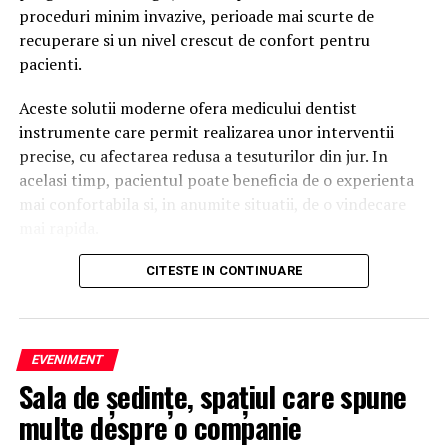
proceduri minim invazive, perioade mai scurte de
agenție SEO
recuperare si un nivel crescut de confort pentru
pacienti.
Google afișa o listă de rezultate.
Aceste solutii moderne ofera medicului dentist
Persoana analiza mai multe site-uri și decidea ce
instrumente care permit realizarea unor interventii
companie să contacteze.
precise, cu afectarea redusa a tesuturilor din jur. In
Astăzi, aceeași persoană poate întreba:
acelasi timp, pacientul poate beneficia de o experienta
mai confortabila si, in anumite situatii, de o vindecare
Cum aleg o agenție SEO?
mai rapida.
sau
Printre inovatiile utilizate tot mai frecvent in
CITESTE IN CONTINUARE
stomatologie se numara laserul dentar. Exista
Care este cea mai bună strategie de promovare pentru
numeroase proceduri care pot beneficia de
un magazin online?
functionalitatile acestei tehnologii. Multi pacienti au
EVENIMENT
auzit despre laser dentar, insa nu toti cunosc situatiile
În multe situații, primul răspuns nu mai este o listă de
Sala de ședințe, spațiul care spune
in care acesta poate fi folosit si avantajele pe care le
linkuri.
ofera.
multe despre o companie