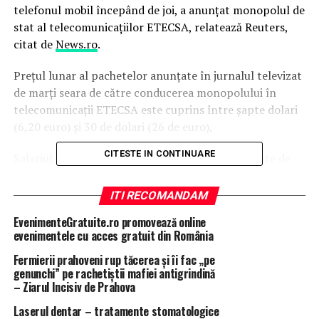
telefonul mobil începând de joi, a anunţat monopolul de
stat al telecomunicaţiilor ETECSA, relatează Reuters,
citat de
News.ro
.
Preţul lunar al pachetelor anunţate în jurnalul televizat
de marţi seara de către conducerea monopolului în
telecomunicaţii ETECSA este cuprins între şapte dolari
(6,20 euro) şi 30 de dolari (26 de euro),
CITESTE IN CONTINUARE
Salariul mediu al angajaţilor în sectorul public este de
aproximativ 30 de dolari pe lună.
ITI RECOMANDAM
Insula comunistă înregistrează o întârziere
EvenimenteGratuite.ro promovează online
considerabilă în privinţa accesului la Internet, atât din
evenimentele cu acces gratuit din România
cauza lipsei de bani şi embargoului comercial pe care i l-
au impus de Statele Unite, cât şi a îngrijorării Guvernului
Fermierii prahoveni rup tăcerea și îi fac „pe
genunchi” pe rachetiștii mafiei antigrindină
faţă de valul de informaţii care circulă pe Internet.
– Ziarul Incisiv de Prahova
Laserul dentar – tratamente stomatologice
ARTICOLE PE ACEIASI TEMA:
PRIMA