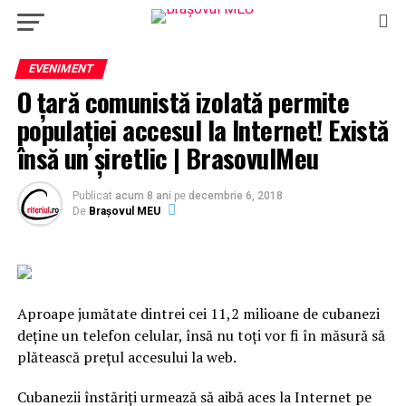
EVENIMENT
O țară comunistă izolată permite
populației accesul la Internet! Există
însă un șiretlic | BrasovulMeu
Publicat
acum 8 ani
pe
decembrie 6, 2018
De
Brașovul MEU
Aproape jumătate dintrei cei 11,2 milioane de cubanezi
deţine un telefon celular, însă nu toţi vor fi în măsură să
plătească preţul accesului la web.
Cubanezii înstăriţi urmează să aibă aces la Internet pe