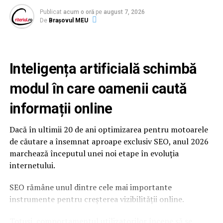
Publicat
acum o oră
pe
august 7, 2026
De
Brașovul MEU
Inteligența artificială schimbă
modul în care oamenii caută
informații online
Dacă în ultimii 20 de ani optimizarea pentru motoarele
de căutare a însemnat aproape exclusiv SEO, anul 2026
marchează începutul unei noi etape în evoluția
internetului.
SEO rămâne unul dintre cele mai importante
instrumente pentru creșterea vizibilității online.
Totuși, comportamentul utilizatorilor începe să se