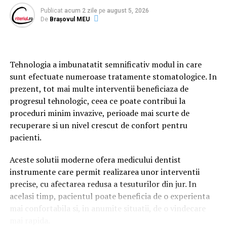
Este un răspuns generat de inteligența artificială.
Ce este laserul dentar si cand se foloseste in
Publicat
acum 2 zile
pe
august 5, 2026
stomatologie?
De
Brașovul MEU
Acest lucru înseamnă că lupta pentru vizibilitate începe
să se mute dincolo de clasamentele clasice din Google.
Laserul dentar este un echipament care utilizeaza
fascicule concentrate de lumina pentru tratarea precisa
O greșeală frecventă este concluzia că SEO nu mai
Tehnologia a imbunatatit semnificativ modul in care
a anumitor tesuturi din cavitatea orala. In functie de
contează.
sunt efectuate numeroase tratamente stomatologice. In
tipul procedurii si de caracteristicile aparatului,
prezent, tot mai multe interventii beneficiaza de
tehnologia poate fi utilizata in cadrul mai multor
Realitatea este exact opusă.
progresul tehnologic, ceea ce poate contribui la
interventii stomatologice.
proceduri minim invazive, perioade mai scurte de
SEO continuă să fie fundamentul oricărei strategii
In majoritatea cazurilor, laserul completeaza tehnicile
recuperare si un nivel crescut de confort pentru
digitale.
stomatologice conventionale. Exista insa si situatii in
pacienti.
Fără o bază solidă:
care acesta poate reprezenta metoda principala de
Aceste solutii moderne ofera medicului dentist
tratament, in functie de diagnosticul stabilit si de
instrumente care permit realizarea unor interventii
particularitatile pacientului.
site-ul nu poate fi indexat corect;
precise, cu afectarea redusa a tesuturilor din jur. In
conținutul nu poate fi descoperit eficient;
Este important de mentionat ca nu orice procedura
acelasi timp, pacientul poate beneficia de o experienta
poate fi realizata cu ajutorul tehnologiei de laser dentar
autoritatea domeniului este mai dificil de construit.
mai confortabila si, in anumite situatii, de o vindecare
Mogosoaia. Alegerea metodei potrivite depinde de
mai rapida.