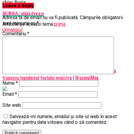
chiar Rusia.
Leave a Reply
SURSA: stiri.tvr.ro
Adresa ta de email nu va fi publicată.
Câmpurile obligatorii
sunt marcate cu
*
Articole pe aceiasi tema:
prima
Urmatorul
Comentariu
*
De necrezut! Ce companie dă prime de peste 2 mii de euro |
BrasovulMeu
Nu ratati
Bucurie mare în familia Elenei Udrea! Ce mesaj surprinzător a
transmis logodnicul fostului ministru | BrasovulMeu
Nume
*
Email
*
Site web
Salvează-mi numele, emailul și site-ul web în acest
navigator pentru data viitoare când o să comentez.