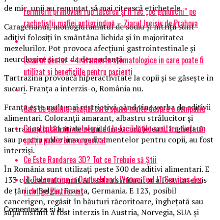
de mic, unii au renunţat să mai citească etichetele.
Fermierii prahoveni rup tăcerea și îi fac „pe genunchi” pe
rachetiștii mafiei antigrindină – Ziarul Incisiv de Prahova
Caragenanul, monoglutamatul de sodiu şi nitriţii sunt
aditivi folosiţi în smântâna lichida şi în majoritatea
mezelurilor. Pot provoca afecţiuni gastrointestinale şi
neurologice şi pot da dependenţă.
Laserul dentar – tratamente stomatologice in care poate fi
utilizat si beneficiile pentru pacienti
Tartrazina provoacă hiperactivitate la copii şi se găseşte în
sucuri. Franţa a interzis-o, România nu.
Franţa este mult mai restrictivă când vine vorba de aditivii
Sala de ședințe, spațiul care spune multe despre o companie
alimentari. Coloranţii amarant, albastru strălucitor şi
Ce așteptări au vizitatorii de la facilitățile sanitare dintr-un
tartrazina întâlniţi de regula în sucuri, jeleuri, îngheţată
spațiu public bine organizat
sau pentru colorarea medicamentelor pentru copii, au fost
interzişi.
Ce Este Randarea 3D? Tot ce Trebuie să Știi
În România sunt utilizaţi peste 300 de aditivi alimentari. E
IT-Outsourcing in Deutschland: Warum Feel IT Services der
133 colorantul numit Albastru strălucitor a fost interzis
richtige Partner ist
de ţări ca Belgia, Franţa, Germania. E 123, posibil
cancerigen, regăsit în băuturi răcoritoare, îngheţată sau
Comenteaza si tu
supă instant a fost interzis în Austria, Norvegia, SUA şi