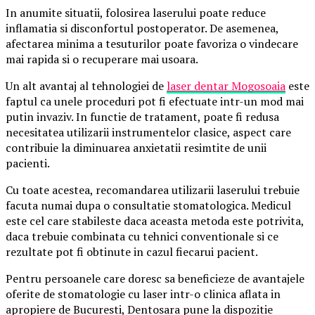
In anumite situatii, folosirea laserului poate reduce
inflamatia si disconfortul postoperator. De asemenea,
afectarea minima a tesuturilor poate favoriza o vindecare
mai rapida si o recuperare mai usoara.
Un alt avantaj al tehnologiei de
laser dentar Mogosoaia
este
faptul ca unele proceduri pot fi efectuate intr-un mod mai
putin invaziv. In functie de tratament, poate fi redusa
necesitatea utilizarii instrumentelor clasice, aspect care
contribuie la diminuarea anxietatii resimtite de unii
pacienti.
Cu toate acestea, recomandarea utilizarii laserului trebuie
facuta numai dupa o consultatie stomatologica. Medicul
este cel care stabileste daca aceasta metoda este potrivita,
daca trebuie combinata cu tehnici conventionale si ce
rezultate pot fi obtinute in cazul fiecarui pacient.
Pentru persoanele care doresc sa beneficieze de avantajele
oferite de stomatologie cu laser intr-o clinica aflata in
apropiere de Bucuresti, Dentosara pune la dispozitie