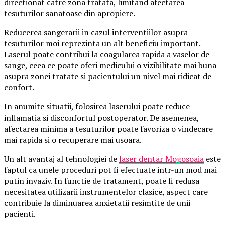
directionat catre zona tratata, limitand afectarea
tesuturilor sanatoase din apropiere.
Reducerea sangerarii in cazul interventiilor asupra
tesuturilor moi reprezinta un alt beneficiu important.
Laserul poate contribui la coagularea rapida a vaselor de
sange, ceea ce poate oferi medicului o vizibilitate mai buna
asupra zonei tratate si pacientului un nivel mai ridicat de
confort.
In anumite situatii, folosirea laserului poate reduce
inflamatia si disconfortul postoperator. De asemenea,
afectarea minima a tesuturilor poate favoriza o vindecare
mai rapida si o recuperare mai usoara.
Un alt avantaj al tehnologiei de
laser dentar Mogosoaia
este
faptul ca unele proceduri pot fi efectuate intr-un mod mai
putin invaziv. In functie de tratament, poate fi redusa
necesitatea utilizarii instrumentelor clasice, aspect care
contribuie la diminuarea anxietatii resimtite de unii
pacienti.