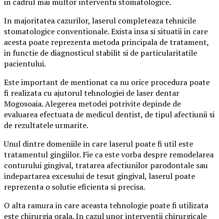
in cadrul mai multor interventii stomatologice.
In majoritatea cazurilor, laserul completeaza tehnicile
stomatologice conventionale. Exista insa si situatii in care
acesta poate reprezenta metoda principala de tratament,
in functie de diagnosticul stabilit si de particularitatile
pacientului.
Este important de mentionat ca nu orice procedura poate
fi realizata cu ajutorul tehnologiei de laser dentar
Mogosoaia. Alegerea metodei potrivite depinde de
evaluarea efectuata de medicul dentist, de tipul afectiunii si
de rezultatele urmarite.
Unul dintre domeniile in care laserul poate fi util este
tratamentul gingiilor. Fie ca este vorba despre remodelarea
conturului gingival, tratarea afectiunilor parodontale sau
indepartarea excesului de tesut gingival, laserul poate
reprezenta o solutie eficienta si precisa.
O alta ramura in care aceasta tehnologie poate fi utilizata
este chirurgia orala. In cazul unor interventii chirurgicale