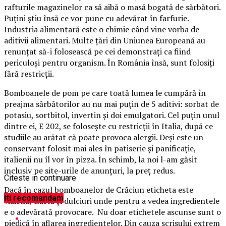
rafturile magazinelor ca să aibă o masă bogată de sărbători.
Puţini ştiu însă ce vor pune cu adevărat în farfurie.
Industria alimentară este o chimie când vine vorba de
aditivii alimentari. Multe ţări din Uniunea Europeană au
renunţat să-i folosească pe cei demonstraţi ca fiind
periculoşi pentru organism. În România însă, sunt folosiţi
fără restricţii.
Bomboanele de pom pe care toată lumea le cumpără în
preajma sărbătorilor au nu mai puţin de 5 aditivi: sorbat de
potasiu, sortbitol, invertin şi doi emulgatori. Cel puţin unul
dintre ei, E 202, se foloseşte cu restricţii în Italia, după ce
studiile au arătat că poate provoca alergii. Deşi este un
conservant folosit mai ales în patiserie şi panificaţie,
italienii nu îl vor în pizza. În schimb, la noi l-am găsit
inclusiv pe site-urile de anunţuri, la preţ redus.
Citeste in continuare
Dacă în cazul bomboanelor de Crăciun eticheta este
Iti recomandam
vizibilă, există şi dulciuri unde pentru a vedea ingredientele
e o adevărată provocare. Nu doar etichetele ascunse sunt o
piedică în aflarea ingredientelor. Din cauza scrisului extrem