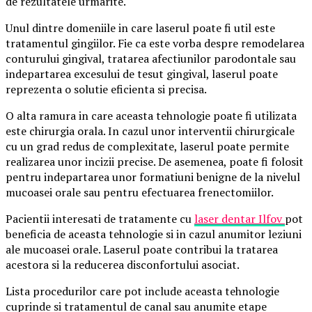
de rezultatele urmarite.
Unul dintre domeniile in care laserul poate fi util este
tratamentul gingiilor. Fie ca este vorba despre remodelarea
conturului gingival, tratarea afectiunilor parodontale sau
indepartarea excesului de tesut gingival, laserul poate
reprezenta o solutie eficienta si precisa.
O alta ramura in care aceasta tehnologie poate fi utilizata
este chirurgia orala. In cazul unor interventii chirurgicale
cu un grad redus de complexitate, laserul poate permite
realizarea unor incizii precise. De asemenea, poate fi folosit
pentru indepartarea unor formatiuni benigne de la nivelul
mucoasei orale sau pentru efectuarea frenectomiilor.
Pacientii interesati de tratamente cu
laser dentar Ilfov
pot
beneficia de aceasta tehnologie si in cazul anumitor leziuni
ale mucoasei orale. Laserul poate contribui la tratarea
acestora si la reducerea disconfortului asociat.
Lista procedurilor care pot include aceasta tehnologie
cuprinde si tratamentul de canal sau anumite etape