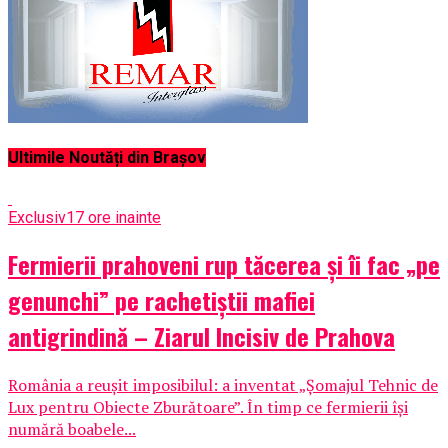
Ultimile Noutăți din Brașov
Exclusiv
17 ore inainte
Fermierii prahoveni rup tăcerea și îi fac „pe
genunchi” pe rachetiștii mafiei
antigrindină – Ziarul Incisiv de Prahova
România a reușit imposibilul: a inventat „Șomajul Tehnic de
Lux pentru Obiecte Zburătoare”. În timp ce fermierii își
numără boabele...