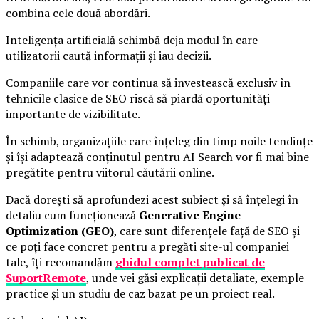
combina cele două abordări.
Inteligența artificială schimbă deja modul în care
utilizatorii caută informații și iau decizii.
Companiile care vor continua să investească exclusiv în
tehnicile clasice de SEO riscă să piardă oportunități
importante de vizibilitate.
În schimb, organizațiile care înțeleg din timp noile tendințe
și își adaptează conținutul pentru AI Search vor fi mai bine
pregătite pentru viitorul căutării online.
Dacă dorești să aprofundezi acest subiect și să înțelegi în
detaliu cum funcționează
Generative Engine
Optimization (GEO)
, care sunt diferențele față de SEO și
ce poți face concret pentru a pregăti site-ul companiei
tale, îți recomandăm
ghidul complet publicat de
SuportRemote
, unde vei găsi explicații detaliate, exemple
practice și un studiu de caz bazat pe un proiect real.