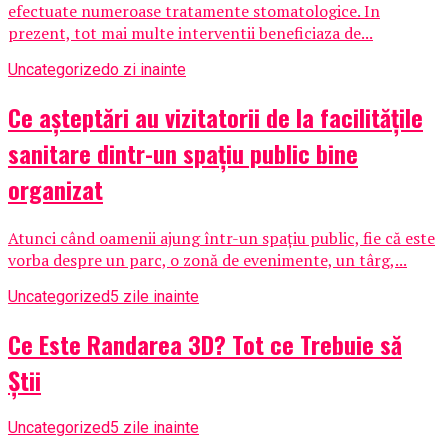
efectuate numeroase tratamente stomatologice. In
prezent, tot mai multe interventii beneficiaza de...
Uncategorized
o zi inainte
Ce așteptări au vizitatorii de la facilitățile
sanitare dintr-un spațiu public bine
organizat
Atunci când oamenii ajung într-un spațiu public, fie că este
vorba despre un parc, o zonă de evenimente, un târg,...
Uncategorized
5 zile inainte
Ce Este Randarea 3D? Tot ce Trebuie să
Știi
Uncategorized
5 zile inainte