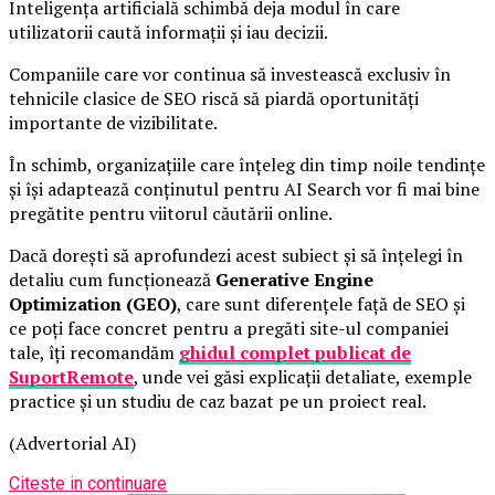
Inteligența artificială schimbă deja modul în care
utilizatorii caută informații și iau decizii.
Companiile care vor continua să investească exclusiv în
tehnicile clasice de SEO riscă să piardă oportunități
importante de vizibilitate.
În schimb, organizațiile care înțeleg din timp noile tendințe
și își adaptează conținutul pentru AI Search vor fi mai bine
pregătite pentru viitorul căutării online.
Dacă dorești să aprofundezi acest subiect și să înțelegi în
detaliu cum funcționează
Generative Engine
Optimization (GEO)
, care sunt diferențele față de SEO și
ce poți face concret pentru a pregăti site-ul companiei
tale, îți recomandăm
ghidul complet publicat de
SuportRemote
, unde vei găsi explicații detaliate, exemple
practice și un studiu de caz bazat pe un proiect real.
(Advertorial AI)
Citeste in continuare