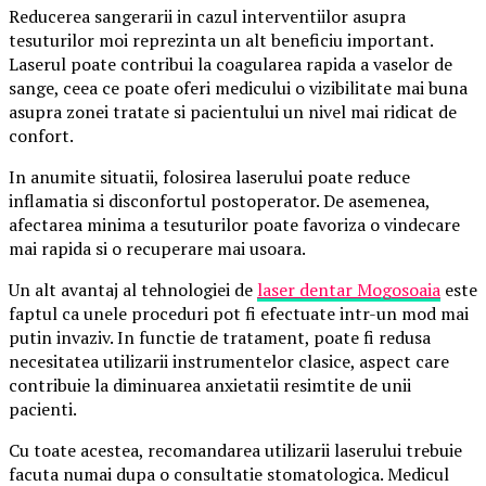
Reducerea sangerarii in cazul interventiilor asupra
tesuturilor moi reprezinta un alt beneficiu important.
Laserul poate contribui la coagularea rapida a vaselor de
sange, ceea ce poate oferi medicului o vizibilitate mai buna
asupra zonei tratate si pacientului un nivel mai ridicat de
confort.
In anumite situatii, folosirea laserului poate reduce
inflamatia si disconfortul postoperator. De asemenea,
afectarea minima a tesuturilor poate favoriza o vindecare
mai rapida si o recuperare mai usoara.
Un alt avantaj al tehnologiei de
laser dentar Mogosoaia
este
faptul ca unele proceduri pot fi efectuate intr-un mod mai
putin invaziv. In functie de tratament, poate fi redusa
necesitatea utilizarii instrumentelor clasice, aspect care
contribuie la diminuarea anxietatii resimtite de unii
pacienti.
Cu toate acestea, recomandarea utilizarii laserului trebuie
facuta numai dupa o consultatie stomatologica. Medicul