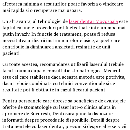
afectarea minima a tesuturilor poate favoriza o vindecare
mai rapida si o recuperare mai usoara.
Un alt avantaj al tehnologiei de
laser dentar Mogosoaia
este
faptul ca unele proceduri pot fi efectuate intr-un mod mai
putin invaziv. In functie de tratament, poate fi redusa
necesitatea utilizarii instrumentelor clasice, aspect care
contribuie la diminuarea anxietatii resimtite de unii
pacienti.
Cu toate acestea, recomandarea utilizarii laserului trebuie
facuta numai dupa o consultatie stomatologica. Medicul
este cel care stabileste daca aceasta metoda este potrivita,
daca trebuie combinata cu tehnici conventionale si ce
rezultate pot fi obtinute in cazul fiecarui pacient.
Pentru persoanele care doresc sa beneficieze de avantajele
oferite de stomatologie cu laser intr-o clinica aflata in
apropiere de Bucuresti, Dentosara pune la dispozitie
informatii despre procedurile disponibile. Detalii despre
tratamentele cu laser dentar, precum si despre alte servicii