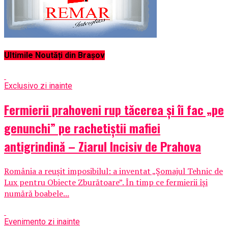
Ultimile Noutăți din Brașov
Exclusiv
o zi inainte
Fermierii prahoveni rup tăcerea și îi fac „pe
genunchi” pe rachetiștii mafiei
antigrindină – Ziarul Incisiv de Prahova
România a reușit imposibilul: a inventat „Șomajul Tehnic de
Lux pentru Obiecte Zburătoare”. În timp ce fermierii își
numără boabele...
Eveniment
o zi inainte