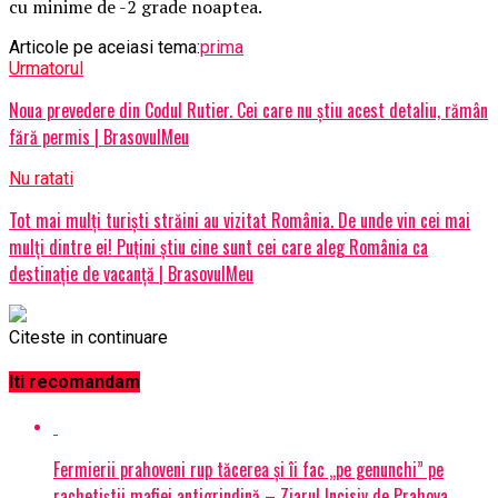
cu minime de -2 grade noaptea.
Articole pe aceiasi tema:
prima
Urmatorul
Noua prevedere din Codul Rutier. Cei care nu știu acest detaliu, rămân
fără permis | BrasovulMeu
Nu ratati
Tot mai mulţi turişti străini au vizitat România. De unde vin cei mai
mulți dintre ei! Puțini știu cine sunt cei care aleg România ca
destinație de vacanță | BrasovulMeu
Citeste in continuare
Iti recomandam
Fermierii prahoveni rup tăcerea și îi fac „pe genunchi” pe
rachetiștii mafiei antigrindină – Ziarul Incisiv de Prahova