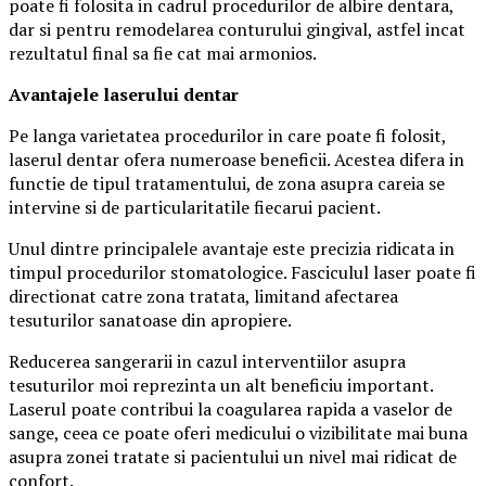
poate fi folosita in cadrul procedurilor de albire dentara,
dar si pentru remodelarea conturului gingival, astfel incat
rezultatul final sa fie cat mai armonios.
Avantajele laserului dentar
Pe langa varietatea procedurilor in care poate fi folosit,
laserul dentar ofera numeroase beneficii. Acestea difera in
functie de tipul tratamentului, de zona asupra careia se
intervine si de particularitatile fiecarui pacient.
Unul dintre principalele avantaje este precizia ridicata in
timpul procedurilor stomatologice. Fasciculul laser poate fi
directionat catre zona tratata, limitand afectarea
tesuturilor sanatoase din apropiere.
Reducerea sangerarii in cazul interventiilor asupra
tesuturilor moi reprezinta un alt beneficiu important.
Laserul poate contribui la coagularea rapida a vaselor de
sange, ceea ce poate oferi medicului o vizibilitate mai buna
asupra zonei tratate si pacientului un nivel mai ridicat de
confort.