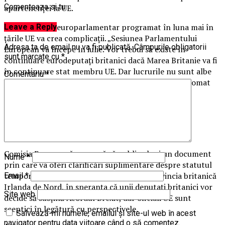
Comenteaza si tu
apartenenţei la UE.
Însă scrutinul europarlamentar programat în luna mai în
Leave a Reply
ţările UE va crea complicaţii. „Sesiunea Parlamentului
Adresa ta de email nu va fi publicată.
Câmpurile obligatorii
European va începe în iulie. Vor trebui să existe în
sunt marcate cu
*
continuare eurodeputaţi britanici dacă Marea Britanie va fi
în continuare stat membru UE. Dar lucrurile nu sunt albe
Comentariu
*
sau negre în Uniunea Europeană”, a explicat un diplomat
european.
Comisia Europeană urmează să publice luni un document
Nume
*
prin care va oferi clarificări suplimentare despre statutul
temporar al frontierei dintre Irlanda şi provincia britanică
Email
*
Irlanda de Nord, în speranţa că unii deputaţi britanici vor
Site web
decide să susţină Acordul Brexit, dar oficiali UE sunt
sceptici în legătură cu perspectivele.
Salvează-mi numele, emailul și site-ul web în acest
navigator pentru data viitoare când o să comentez.