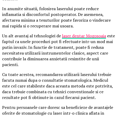
In anumite situatii, folosirea laserului poate reduce
inflamatia si disconfortul postoperator. De asemenea,
afectarea minima a tesuturilor poate favoriza o vindecare
mai rapida si o recuperare mai usoara.
Un alt avantaj al tehnologiei de
laser dentar Mogosoaia
este
faptul ca unele proceduri pot fi efectuate intr-un mod mai
putin invaziv. In functie de tratament, poate fi redusa
necesitatea utilizarii instrumentelor clasice, aspect care
contribuie la diminuarea anxietatii resimtite de unii
pacienti.
Cu toate acestea, recomandarea utilizarii laserului trebuie
facuta numai dupa o consultatie stomatologica. Medicul
este cel care stabileste daca aceasta metoda este potrivita,
daca trebuie combinata cu tehnici conventionale si ce
rezultate pot fi obtinute in cazul fiecarui pacient.
Pentru persoanele care doresc sa beneficieze de avantajele
oferite de stomatologie cu laser intr-o clinica aflata in