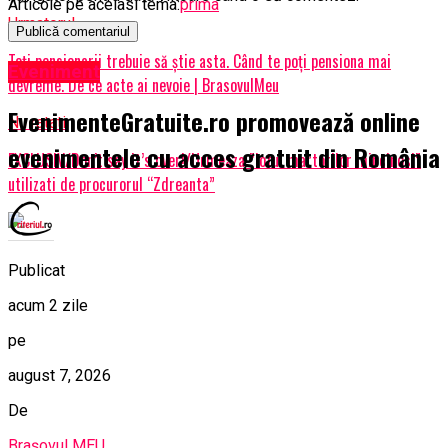
Articole pe aceiasi tema:
prima
Urmatorul
Toți pensionarii trebuie să știe asta. Când te poți pensiona mai
Eveniment
devreme. De ce acte ai nevoie | BrasovulMeu
EvenimenteGratuite.ro promovează online
Nu ratati
evenimentele cu acces gratuit din România
EXCLUSIV/Don’t say it’s over!/Urmeaza ”lotul martorilor mincinosi”
utilizati de procurorul “Zdreanta”
Publicat
acum 2 zile
pe
august 7, 2026
De
Brașovul MEU