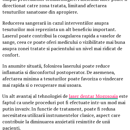
directionat catre zona tratata, limitand afectarea
tesuturilor sanatoase din apropiere.
Reducerea sangerarii in cazul interventiilor asupra
tesuturilor moi reprezinta un alt beneficiu important.
Laserul poate contribui la coagularea rapida a vaselor de
sange, ceea ce poate oferi medicului o vizibilitate mai buna
asupra zonei tratate si pacientului un nivel mai ridicat de
confort.
In anumite situatii, folosirea laserului poate reduce
inflamatia si disconfortul postoperator. De asemenea,
afectarea minima a tesuturilor poate favoriza o vindecare
mai rapida si o recuperare mai usoara.
Un alt avantaj al tehnologiei de
laser dentar Mogosoaia
este
faptul ca unele proceduri pot fi efectuate intr-un mod mai
putin invaziv. In functie de tratament, poate fi redusa
necesitatea utilizarii instrumentelor clasice, aspect care
contribuie la diminuarea anxietatii resimtite de unii
pacienti.