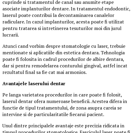
cuprinde si tratamentul de canal sau anumite etape
asociate implanturilor dentare. In tratamentul endodontic,
laserul poate contribui la decontaminarea canalelor
radiculare. In cazul implanturilor, acesta poate fi utilizat
pentru tratarea si intretinerea tesuturilor moi din jurul
lucrarii.
Atunci cand vorbim despre stomatologie cu laser, trebuie
mentionate si aplicatiile din estetica dentara. Tehnologia
poate fi folosita in cadrul procedurilor de albire dentara,
dar si pentru remodelarea conturului gingival, astfel incat
rezultatul final sa fie cat mai armonios.
Avantajele laserului dentar
Pe langa varietatea procedurilor in care poate fi folosit,
laserul dentar ofera numeroase beneficii. Acestea difera in
functie de tipul tratamentului, de zona asupra careia se
intervine si de particularitatile fiecarui pacient.
Unul dintre principalele avantaje este precizia ridicata in
timpul procedurilor stomatologice. Fasciculul laser poate fi