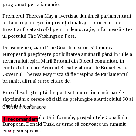
programat pe 15 ianuarie.
Premierul Theresa May a avertizat duminică parlamentarii
britanici că un eşec în privinţa finalizării procedurii de
Brexit ar fi catastrofal pentru democraţie, informează site-
ul postului The Washington Post.
De asemenea, ziarul The Guardian scrie că Uniunea
Europeană pregăteşte posibilitatea amânării până în iulie a
termenului ieşirii Marii Britanii din Blocul comunitar, în
contextul în care Acordul Brexit elaborat de Bruxelles cu
Guvernul Theresa May riscă să fie respins de Parlamentul
britanic, afirmă surse citate de.
Bruxellesul aşteaptă din partea Londrei în următoarele
săptămâni o cerere oficială de prelungire a Articolului 50 al
Tratatului UE.
Citeste in continuare
După primirea solicitării formale, preşedintele Consiliului
Iti recomandam
European, Donald Tusk, ar urma să convoace un summit
european special.