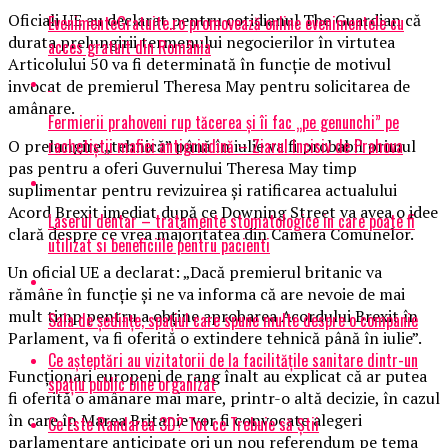
Oficiali UE au declarat pentru cotidianul The Guardian că
EvenimenteGratuite.ro promovează online evenimentele cu
durata prelungirii termenului negocierilor în virtutea
acces gratuit din România
Articolului 50 va fi determinată în funcţie de motivul
invocat de premierul Theresa May pentru solicitarea de
amânare.
Fermierii prahoveni rup tăcerea și îi fac „pe genunchi” pe
rachetiștii mafiei antigrindină – Ziarul Incisiv de Prahova
O prelungire „tehnică” până în iulie va fi probabil primul
pas pentru a oferi Guvernului Theresa May timp
suplimentar pentru revizuirea şi ratificarea actualului
Acord Brexit imediat după ce Downing Street va avea o idee
Laserul dentar – tratamente stomatologice in care poate fi
clară despre ce vrea majoritatea din Camera Comunelor.
utilizat si beneficiile pentru pacienti
Un oficial UE a declarat: „Dacă premierul britanic va
rămâne în funcţie şi ne va informa că are nevoie de mai
mult timp pentru a obţine aprobarea Acordului Brexit în
Sala de ședințe, spațiul care spune multe despre o companie
Parlament, va fi oferită o extindere tehnică până în iulie”.
Ce așteptări au vizitatorii de la facilitățile sanitare dintr-un
Funcţionari europeni de rang înalt au explicat că ar putea
spațiu public bine organizat
fi oferită o amânare mai mare, printr-o altă decizie, în cazul
în care în Marea Britanie vor fi convocate alegeri
Ce Este Randarea 3D? Tot ce Trebuie să Știi
parlamentare anticipate ori un nou referendum pe tema