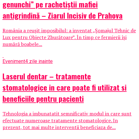
genunchi” pe rachetiștii mafiei
antigrindină – Ziarul Incisiv de Prahova
România a reușit imposibilul: a inventat „Șomajul Tehnic de
Lux pentru Obiecte Zburătoare”. În timp ce fermierii își
numără boabele...
Eveniment
4 zile inainte
Laserul dentar – tratamente
stomatologice in care poate fi utilizat si
beneficiile pentru pacienti
Tehnologia a imbunatatit semnificativ modul in care sunt
efectuate numeroase tratamente stomatologice. In
prezent, tot mai multe interventii beneficiaza de...