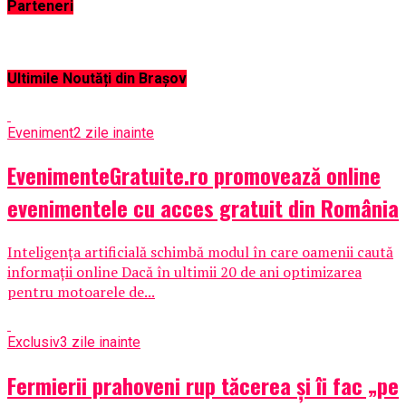
Parteneri
Ultimile Noutăți din Brașov
Eveniment
2 zile inainte
EvenimenteGratuite.ro promovează online
evenimentele cu acces gratuit din România
Inteligența artificială schimbă modul în care oamenii caută
informații online Dacă în ultimii 20 de ani optimizarea
pentru motoarele de...
Exclusiv
3 zile inainte
Fermierii prahoveni rup tăcerea și îi fac „pe