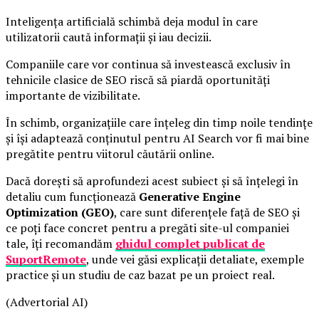
Inteligența artificială schimbă deja modul în care
utilizatorii caută informații și iau decizii.
Companiile care vor continua să investească exclusiv în
tehnicile clasice de SEO riscă să piardă oportunități
importante de vizibilitate.
În schimb, organizațiile care înțeleg din timp noile tendințe
și își adaptează conținutul pentru AI Search vor fi mai bine
pregătite pentru viitorul căutării online.
Dacă dorești să aprofundezi acest subiect și să înțelegi în
detaliu cum funcționează
Generative Engine
Optimization (GEO)
, care sunt diferențele față de SEO și
ce poți face concret pentru a pregăti site-ul companiei
tale, îți recomandăm
ghidul complet publicat de
SuportRemote
, unde vei găsi explicații detaliate, exemple
practice și un studiu de caz bazat pe un proiect real.
(Advertorial AI)