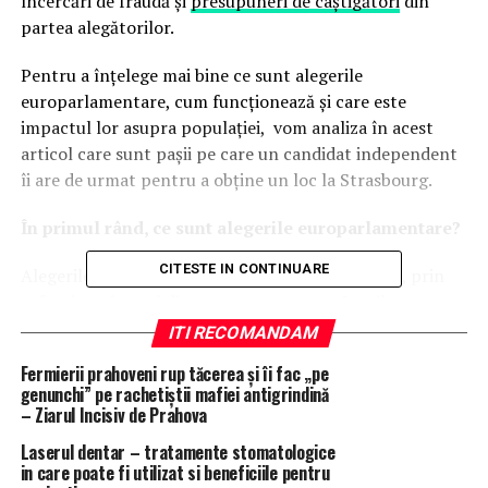
încercări de fraudă și
presupuneri de câștigători
din
partea alegătorilor.
Pentru a înțelege mai bine ce sunt alegerile
europarlamentare, cum funcționează și care este
impactul lor asupra populației, vom analiza în acest
articol care sunt pașii pe care un candidat independent
îi are de urmat pentru a obține un loc la Strasbourg.
În primul rând, ce sunt alegerile europarlamentare?
CITESTE IN CONTINUARE
Alegerile europarlamentare au loc odată la 5 ani, prin
sufragiu universal din partea tuturor cetățenilor,
membri ai Uniunii Europene. La finalul alegerilor, 751 de
ITI RECOMANDAM
membri europeni vor ocupa un loc în Parlamentul
Fermierii prahoveni rup tăcerea și îi fac „pe
European. Numărul de deputați aleși din fiecare țară este
genunchi” pe rachetiștii mafiei antigrindină
calculat în proporție cu mărimea populației, iar în
– Ziarul Incisiv de Prahova
România sunt aleși
32 de membri.
Laserul dentar – tratamente stomatologice
in care poate fi utilizat si beneficiile pentru
Ce drepturi și responsabilități au deputații