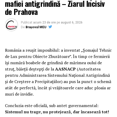
mafiei antigrindină – Ziarul Incisiv
această instituție și poate impune retragerea
de Prahova
persoanelor care nu întrunesc toate condițiile.
Publicat
acum 23 de ore
pe
august 6, 2026
Care sunt condițiile pentru a putea candida la
De
Brașovul MEU
alegerile europarlamentare?
Pentru a putea candida in funcția de
România a reușit imposibilul: a inventat „Șomajul Tehnic
deputat în Parlamentul European este nevoie să ai 23 de
de Lux pentru Obiecte Zburătoare”. În timp ce fermierii
ani împliniți până în ziua alegerilor
își numără boabele de grindină de mărimea oului de
(26 mai 2019), să îți depui candidatura cu cel puțin 60 de
struț, băieții deștepți de la
AASNACP
(Autoritatea
zile înainte de alegeri și să reușești să strângi 100.000
pentru Administrarea Sistemului Național Antigrindină
de semnături (sau 200.000
și de Creștere a Precipitațiilor) au pus la punct o schemă
de semnături, dacă faci parte dintr-un partid).
atât de perfectă, încât și vrăjitoarele care aduc ploaia ar
Persoanele care te pot vota trebuie să fi împlinit 18 ani
muri de invidie.
până în ziua alegerilor și să fie membri ai Uniunii
Concluzia este oficială, sub antet guvernamental:
Europene. O persoană poate vota o singură dată, pentru
Sistemul nu trage, nu protejează, dar încasează tot!
un candidat din orice țară (de exemplu, un francez