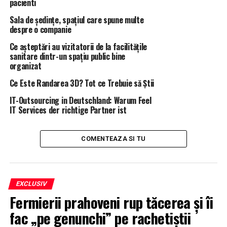
pacienti
europarlamentari?
Sala de ședințe, spațiul care spune multe
despre o companie
În urma alegerilor, cei aleși vor ocupa poziții care vor
determina deciziile luate în trei arii de interes ale Uniunii
Ce așteptări au vizitatorii de la facilitățile
Europene:
sanitare dintr-un spațiu public bine
organizat
Decizii legislative, adoptate împreună cu Consiliul
Ce Este Randarea 3D? Tot ce Trebuie să Știi
Uniunii Europene – deputații trebuie să se asigure
IT-Outsourcing in Deutschland: Warum Feel
că legislația europeană este corectă și
IT Services der richtige Partner ist
democratică față de toate țările membre;
Decizii bugetare, adoptate împreună cu Consiliul
COMENTEAZA SI TU
Uniunii Europene – însemnând ca bugetul european
dezvoltat de Comisia Eurpeana să fie aprobat și
modificat de către Parlament, ultimul cuvânt fiind
deținut de Consiliu;
EXCLUSIV
Fermierii prahoveni rup tăcerea și îi
Decizii de control democratic – Parlamentul decide
cine va compune Comisia Europeană, ce persoane
fac „pe genunchi” pe rachetiștii
sunt competențe pentru a ocupa o poziție în