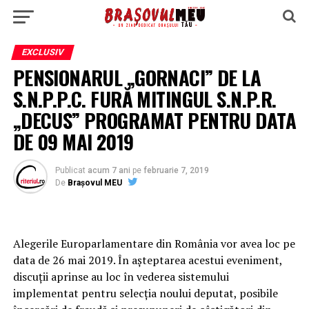
EXCLUSIV
PENSIONARUL „GORNACI” DE LA
S.N.P.P.C. FURĂ MITINGUL S.N.P.R.
„DECUS” PROGRAMAT PENTRU DATA
DE 09 MAI 2019
Publicat
acum 7 ani
pe
februarie 7, 2019
De
Brașovul MEU
Alegerile Europarlamentare din România vor avea loc pe
data de 26 mai 2019. În așteptarea acestui eveniment,
discuții aprinse au loc în vederea sistemului
implementat pentru selecția noului deputat, posibile