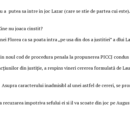
ru a putea sa intre in joc Lazar (care se stie de partea cui este
Cine nu joaca cinstit?
i Florea ca sa poata intra „pe usa din dos a justitiei” a dlui Laz
us in noul cod de procedura penala la propunerea PICCJ condus 
cţiunilor din justiţie, a respins vineri cererea formulată de L
Asupra caracterului inadmisibl al unei astfel de cereri, se pro
 recuzarea impotriva sefului ei si il va scoate din joc pe Augus