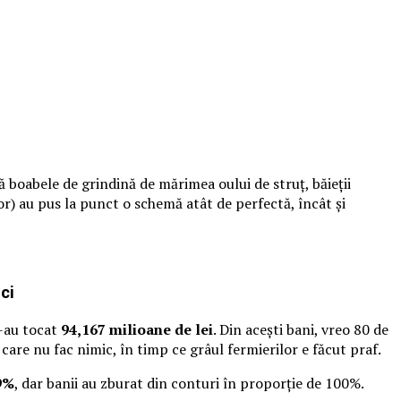
 boabele de grindină de mărimea oului de struț, băieții
r) au pus la punct o schemă atât de perfectă, încât și
ci
s-au tocat
94,167 milioane de lei
. Din acești bani, vreo 80 de
care nu fac nimic, în timp ce grâul fermierilor e făcut praf.
9%
, dar banii au zburat din conturi în proporție de 100%.