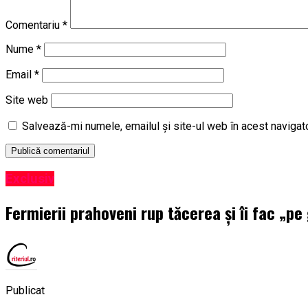
Comentariu
*
Nume
*
Email
*
Site web
Salvează-mi numele, emailul și site-ul web în acest navigat
Exclusiv
Fermierii prahoveni rup tăcerea și îi fac „pe
Publicat