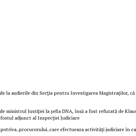
de la audierile din Secția pentru Investigarea Magistraților, că 
e ministrul Justiției la șefia DNA, însă a fost refuzată de Kla
fostul adjunct al Inspecției Judiciare
triva..procurorului..care efectueaza activități judiciare în ca