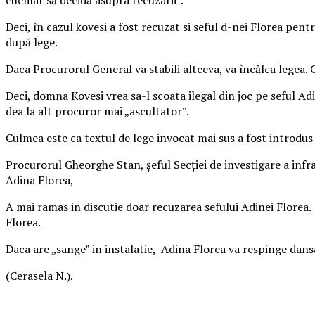
Deci, în cazul kovesi a fost recuzat si seful d-nei Florea pent
după lege.
Daca Procurorul General va stabili altceva, va încălca legea. 
Deci, domna Kovesi vrea sa-l scoata ilegal din joc pe seful Adine
dea la alt procuror mai „ascultator”.
Culmea este ca textul de lege invocat mai sus a fost introd
Procurorul Gheorghe Stan, şeful Secţiei de investigare a infra
Adina Florea,
A mai ramas in discutie doar recuzarea sefului Adinei Florea. 
Florea.
Daca are „sange” in instalatie, Adina Florea va respinge dansa
(Cerasela N.).