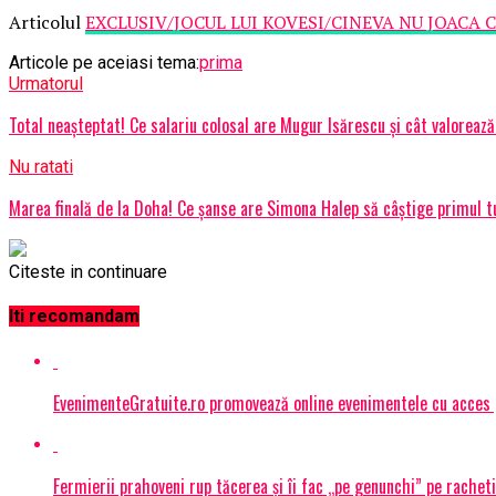
Articolul
EXCLUSIV/JOCUL LUI KOVESI/CINEVA NU JOACA C
Articole pe aceiasi tema:
prima
Urmatorul
Total neașteptat! Ce salariu colosal are Mugur Isărescu și cât valoreaz
Nu ratati
Marea finală de la Doha! Ce șanse are Simona Halep să câștige primul tu
Citeste in continuare
Iti recomandam
EvenimenteGratuite.ro promovează online evenimentele cu acces
Fermierii prahoveni rup tăcerea și îi fac „pe genunchi” pe racheti