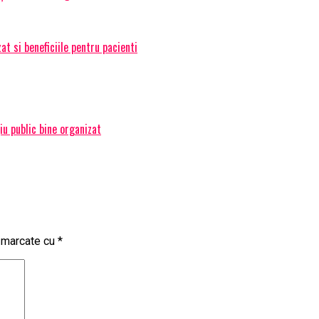
t si beneficiile pentru pacienti
țiu public bine organizat
t marcate cu
*