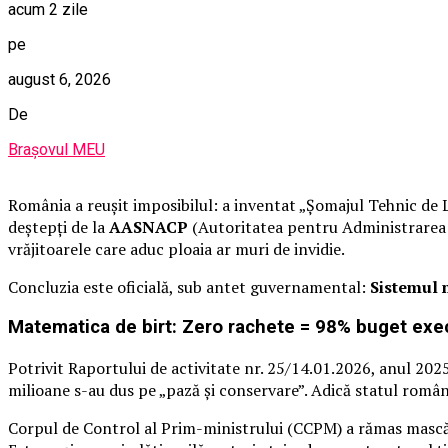
acum 2 zile
pe
august 6, 2026
De
Brașovul MEU
România a reușit imposibilul: a inventat „Șomajul Tehnic de L
deștepți de la
AASNACP
(Autoritatea pentru Administrarea Si
vrăjitoarele care aduc ploaia ar muri de invidie.
Concluzia este oficială, sub antet guvernamental:
Sistemul n
Matematica de birt: Zero rachete = 98% buget exec
Potrivit Raportului de activitate nr. 25/14.01.2026, anul 2025
milioane s-au dus pe „pază și conservare”. Adică statul român 
Corpul de Control al Prim-ministrului (CCPM) a rămas mască