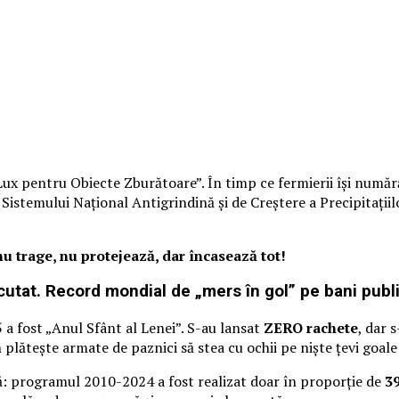
ux pentru Obiecte Zburătoare”. În timp ce fermierii își numără
stemului Național Antigrindină și de Creștere a Precipitațiilo
u trage, nu protejează, dar încasează tot!
utat. Record mondial de „mers în gol” pe bani publi
 a fost „Anul Sfânt al Lenei”. S-au lansat
ZERO rachete
, dar 
plătește armate de paznici să stea cu ochii pe niște țevi goale 
: programul 2010-2024 a fost realizat doar în proporție de
3