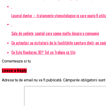
Laserul dentar – tratamente stomatologice in care poate fi utiliza
Sala de ședințe, spațiul care spune multe despre o companie
Ce așteptări au vizitatorii de la facilitățile sanitare dintr-un spa
Ce Este Randarea 3D? Tot ce Trebuie să Știi
Comenteaza si tu
Leave a Reply
Adresa ta de email nu va fi publicată.
Câmpurile obligatorii sun