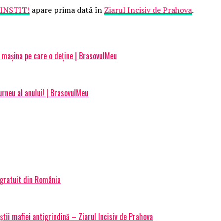
INSTIT!
apare prima dată în
Ziarul Incisiv de Prahova
.
ă mașina pe care o deține | BrasovulMeu
rneu al anului! | BrasovulMeu
 gratuit din România
știi mafiei antigrindină – Ziarul Incisiv de Prahova