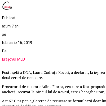
Publicat
acum 7 ani
pe
februarie 16, 2019
De
Brașovul MEU
Fosta șefă a DNA, Laura Codruța Kovesi, a declarat, la ieșirea 
două cereri de recuzare.
Procurorul de caz este Adina Florea, cea care a fost propusă d
anchetă, recuzat la rândul lui de Kovesi, este Gheorghe Stan, 
Art.67 C.pr.pen.: „Cererea de recuzare se formulează doar împo
chemat să decidă asupra recuzarii”.